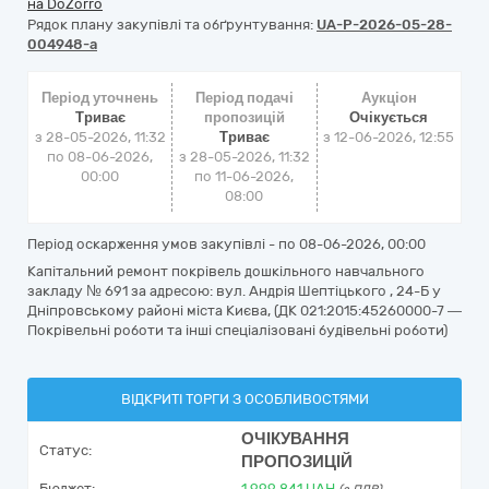
на DoZorro
Рядок плану закупівлі та обґрунтування:
UA-P-2026-05-28-
004948-a
Період уточнень
Період подачі
Аукціон
Триває
пропозицій
Очікується
з 28-05-2026, 11:32
Триває
з
12-06-2026, 12:55
по 08-06-2026,
з 28-05-2026, 11:32
00:00
по 11-06-2026,
08:00
Період оскарження умов закупівлі - по
08-06-2026, 00:00
Капітальний ремонт покрівель дошкільного навчального
закладу № 691 за адресою: вул. Андрія Шептіцького , 24-Б у
Дніпровському районі міста Києва, (ДК 021:2015:45260000-7 —
Покрівельні роботи та інші спеціалізовані будівельні роботи)
ВІДКРИТІ ТОРГИ З ОСОБЛИВОСТЯМИ
ОЧІКУВАННЯ
Статус:
ПРОПОЗИЦІЙ
Бюджет:
1 999 841
UAH