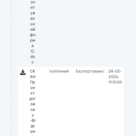
зч
ит
ув
ал
ьн
ий
фо
рм
а
т)..
do
c
СК
публічний
Експортовано:
28-05-
АН
2026,
Пр
11:31:05
ое
кт
дог
ов
ор
у
-Ві
дк
ри