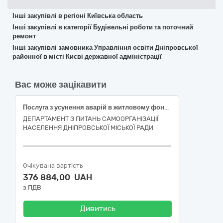
Інші закупівлі в регіоні Київська область
Інші закупівлі в категорії Будівельні роботи та поточний
ремонт
Інші закупівлі замовника Управління освіти Дніпровської
районної в місті Києві державної адміністрації
Вас може зацікавити
Послуга з усунення аварій в житловому фонді (поточний ремонт покрівлі у житловому будинку, розташованому за адресою: м. Днiпрo, вул. Мaксимa Дiя, буд. 2-Б)
ДЕПАРТАМЕНТ З ПИТАНЬ САМООРГАНІЗАЦІЇ
НАСЕЛЕННЯ ДНІПРОВСЬКОЇ МІСЬКОЇ РАДИ
Очікувана вартість
376 884,00 UAH
з ПДВ
Дивитись