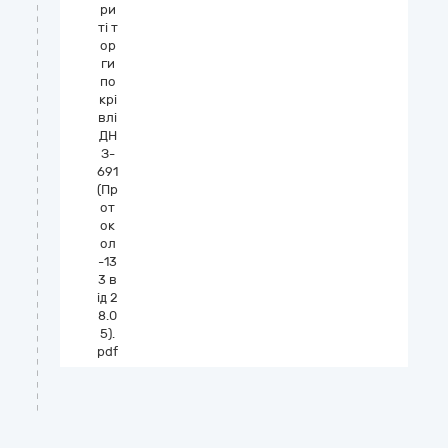
ри
ті т
ор
ги
по
крі
влі
ДН
З-
691
(Пр
от
ок
ол
-13
3 в
ід 2
8.0
5).
pdf