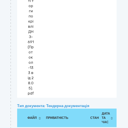
ті т
ор
ги
по
крі
влі
ДН
З-
691
(Пр
от
ок
ол
-13
3 в
ід 2
8.0
5).
pdf
Тип документа: Тендерна документація
ДАТА
ФАЙЛ
ПРИВАТНІСТЬ
СТАН
ТА
ЧАС