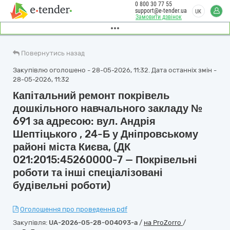
0 800 30 77 55
support@e-tender.ua
UK
Замовити дзвінок
Повернутись назад
Закупівлю оголошено - 28-05-2026, 11:32. Дата останніх змін -
28-05-2026, 11:32
Капітальний ремонт покрівель
дошкільного навчального закладу №
691 за адресою: вул. Андрія
Шептіцького , 24-Б у Дніпровському
районі міста Києва, (ДК
021:2015:45260000-7 — Покрівельні
роботи та інші спеціалізовані
будівельні роботи)
Оголошення про проведення.pdf
Закупівля:
UA-2026-05-28-004093-a
/
на ProZorro
/