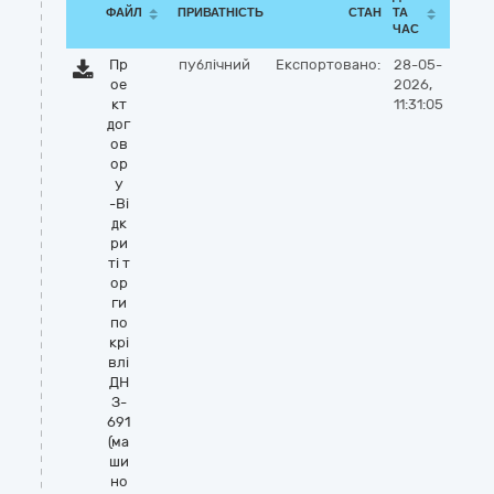
ФАЙЛ
ПРИВАТНІСТЬ
СТАН
ТА
ЧАС
Пр
публічний
Експортовано:
28-05-
ое
2026,
кт
11:31:05
дог
ов
ор
у
-Ві
дк
ри
ті т
ор
ги
по
крі
влі
ДН
З-
691
(ма
ши
но