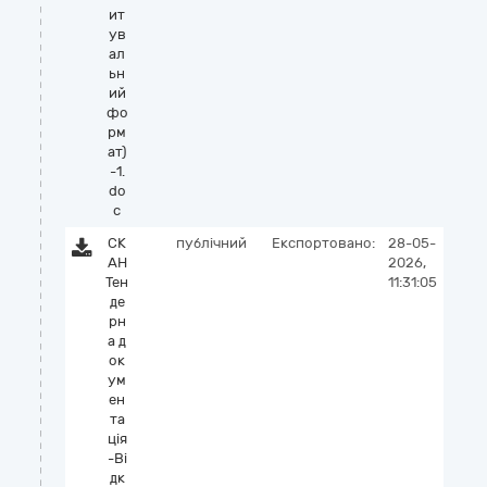
ит
ув
ал
ьн
ий
фо
рм
ат)
-1.
do
c
СК
публічний
Експортовано:
28-05-
АН
2026,
Тен
11:31:05
де
рн
а д
ок
ум
ен
та
ція
-Ві
дк