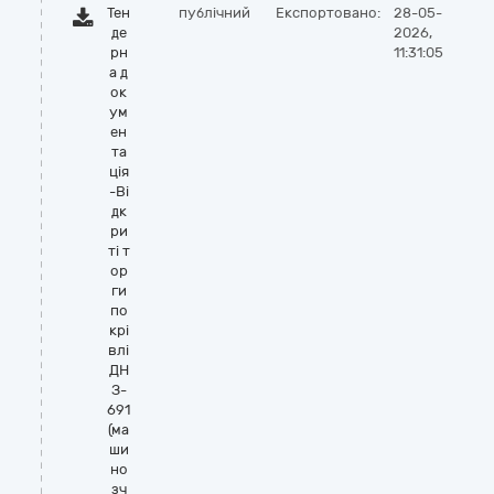
Тен
публічний
Експортовано:
28-05-
де
2026,
рн
11:31:05
а д
ок
ум
ен
та
ція
-Ві
дк
ри
ті т
ор
ги
по
крі
влі
ДН
З-
691
(ма
ши
но
зч