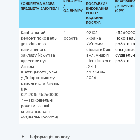
КІЛЬКІСТЬ
КЛАСИФІКАТ
КОНКРЕТНА НАЗВА
ПОСТАВКИ/
/
ДК 021:2015
ПРЕДМЕТА ЗАКУПІВЛІ
ВИКОНАННЯ
ОД.ВИМІРУ
(CPV)
РОБІТ/
НАДАННЯ
ПОСЛУГ:
Капітальний
1
02105
45260000-7
ремонт покрівель
робота
Україна
Покрівельні
дошкільного
Київська
роботи та ін
навчального
область
Київ
спеціалізова
закладу № 691 за
вул. Андрія
будівельні
адресою: вул.
Шептіцького
роботи
Андрія
, 24-Б
Шептіцького , 24-Б
по 31-08-
у Дніпровському
2026
районі міста Києва,
(ДК
021:2015:45260000-
7 — Покрівельні
роботи та інші
спеціалізовані
будівельні роботи)
+
Інформація по лоту