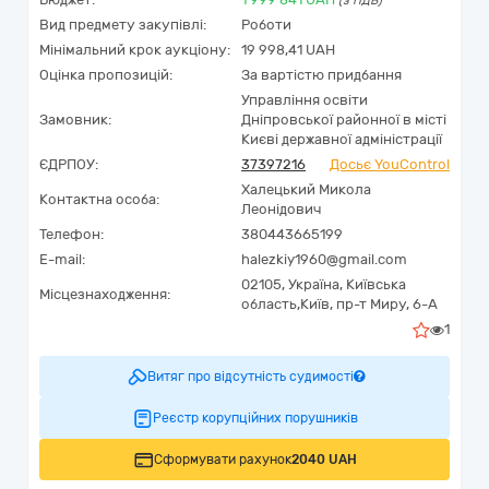
(з ПДВ)
Вид предмету закупівлі:
Роботи
Мінімальний крок аукціону:
19 998,41 UAH
Оцінка пропозицій:
За вартістю придбання
Управління освіти
Замовник:
Дніпровської районної в місті
Києві державної адміністрації
ЄДРПОУ:
37397216
Досьє YouControl
Халецький Микола
Контактна особа:
Леонідович
Телефон:
380443665199
E-mail:
halezkiy1960@gmail.com
02105,
Україна
,
Київська
Місцезнаходження:
область,
Київ,
пр-т Миру, 6-А
1
Витяг про відсутність судимості
Реєстр корупційних порушників
Сформувати рахунок
2040 UAH