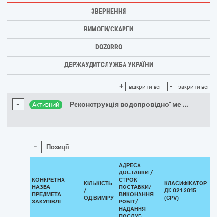
ЗВЕРНЕННЯ
ВИМОГИ/СКАРГИ
DOZORRO
ДЕРЖАУДИТСЛУЖБА УКРАЇНИ
+
-
відкрити всі
закрити всі
-
Реконструкція водопровідної ме
...
Активний
-
Позиції
АДРЕСА
ДОСТАВКИ /
КОНКРЕТНА
СТРОК
КІЛЬКІСТЬ
КЛАСИФІКАТОР
НАЗВА
ПОСТАВКИ/
/
ДК 021:2015
К
ПРЕДМЕТА
ВИКОНАННЯ
ОД.ВИМІРУ
(CPV)
ЗАКУПІВЛІ
РОБІТ/
НАДАННЯ
ПОСЛУГ: