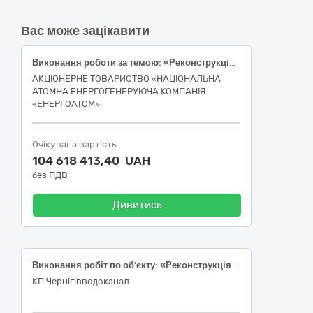
Вас може зацікавити
Виконання роботи за темою: «Реконструкція електроустаткування, системи управління та сигналізації 3РДЕС систем безпеки»
АКЦІОНЕРНЕ ТОВАРИСТВО «НАЦІОНАЛЬНА
АТОМНА ЕНЕРГОГЕНЕРУЮЧА КОМПАНІЯ
«ЕНЕРГОАТОМ»
Очікувана вартість
104 618 413,40 UAH
без ПДВ
Дивитись
Виконання робіт по об’єкту: «Реконструкція водопровідної насосної станції «Подусівка» КП «Чернігівводоканал», розташованої на землях Новобілоуської ОТГ Чернігівської області Чернігівського району» 1 черга будівництва» (код ДК 021:2015 – 45000000-7 Будівельні роботи та поточний ремонт)
КП Чернігівводоканал