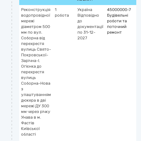
Реконструкція
1
Україна
45000000-7
водопровідної
робота
Відповідно
Будівельні
мережі
до
роботи та
діаметром 500
документації
поточний
мм по вул.
по 31-12-
ремонт
Соборна від
2027
перехрестя
вулиць Свято-
Покровської-
Зарічна-І.
Огієнка до
перехрестя
вулиць
Соборна-Нова
з
улаштуванням
дюкера в дві
мережі ДУ 300
мм через річку
Унава в м.
Фастів
Київської
області