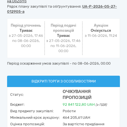
на DoZorro
Рядок плану закупівлі та обґрунтування:
UA-P-2026-05-27-
012905-a
Період уточнень
Період подачі
Аукціон
Триває
пропозицій
Очікується
з 27-05-2026, 17:46
Триває
з
11-06-2026, 11:24
по 08-06-2026,
з 27-05-2026, 17:46
00:00
по 11-06-2026,
00:00
Період оскарження умов закупівлі - по
08-06-2026, 00:00
ВІДКРИТІ ТОРГИ З ОСОБЛИВОСТЯМИ
ОЧІКУВАННЯ
Статус:
ПРОПОЗИЦІЙ
Бюджет:
92 841 122,80
UAH
(з ПДВ)
Вид предмету закупівлі:
Роботи
Мінімальний крок аукціону:
464 205,61 UAH
Оцінка пропозицій:
За вартістю придбання