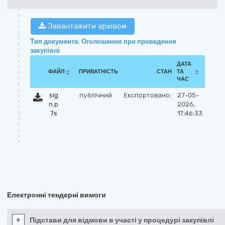
Завантажити архівом
Тип документа: Оголошення про проведення
закупівлі
ДАТА
ФАЙЛ
ПРИВАТНІСТЬ
СТАН
ТА
ЧАС
sig
публічний
Експортовано:
27-05-
n.p
2026,
7s
17:46:33
Електронні тендерні вимоги
+
Підстави для відмови в участі у процедурі закупівлі