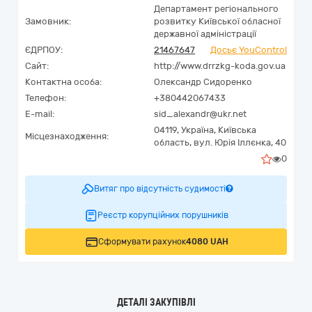
Департамент регіонального
Замовник:
розвитку Київської обласної
державної адміністрації
ЄДРПОУ:
21467647
Досьє YouControl
Сайт:
http://www.drrzkg-koda.gov.ua
Контактна особа:
Олександр Сидоренко
Телефон:
+380442067433
E-mail:
sid_alexandr@ukr.net
04119,
Україна
,
Київська
Місцезнаходження:
область,
вул. Юрія Іллєнка, 40
0
Витяг про відсутність судимості
Реєстр корупційних порушників
Сформувати рахунок
4080 UAH
ДЕТАЛІ ЗАКУПІВЛІ