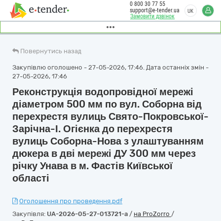
0 800 30 77 55
support@e-tender.ua
UK
Замовити дзвінок
Повернутись назад
Закупівлю оголошено - 27-05-2026, 17:46. Дата останніх змін -
27-05-2026, 17:46
Реконструкція водопровідної мережі
діаметром 500 мм по вул. Соборна від
перехрестя вулиць Свято-Покровської-
Зарічна-І. Огієнка до перехрестя
вулиць Соборна-Нова з улаштуванням
дюкера в дві мережі ДУ 300 мм через
річку Унава в м. Фастів Київської
області
Оголошення про проведення.pdf
Закупівля:
UA-2026-05-27-013721-a
/
на ProZorro
/