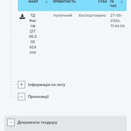
ФАЙЛ
ПРИВАТНІСТЬ
СТАН
ТА
ЧАС
ТД
публічний
Експортовано:
27-05-
Фас
2026,
тів
17:46:06
(27.
05.2
02
6).d
ocx
+
Інформація по лоту
-
Пропозиції
-
Документи тендеру