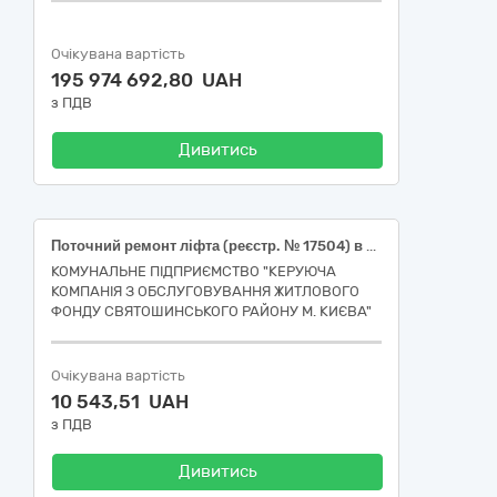
Очікувана вартість
195 974 692,80 UAH
з ПДВ
Дивитись
Поточний ремонт ліфта (реєстр. № 17504) в під’їзді № 3 у житловому будинку № 29 на вулиці Якуба Коласа в Святошинському районі м. Києва
КОМУНАЛЬНЕ ПІДПРИЄМСТВО "КЕРУЮЧА
КОМПАНІЯ З ОБСЛУГОВУВАННЯ ЖИТЛОВОГО
ФОНДУ СВЯТОШИНСЬКОГО РАЙОНУ М. КИЄВА"
Очікувана вартість
10 543,51 UAH
з ПДВ
Дивитись