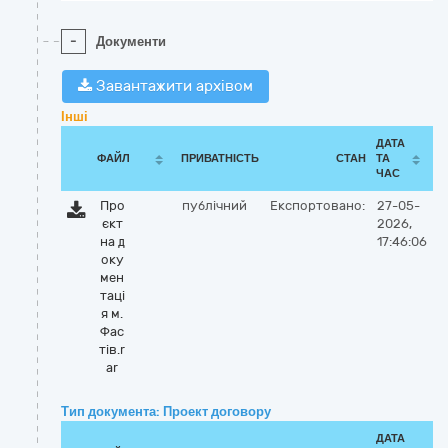
-
Документи
Завантажити архівом
Інші
ДАТА
ФАЙЛ
ПРИВАТНІСТЬ
СТАН
ТА
ЧАС
Про
публічний
Експортовано:
27-05-
єкт
2026,
на д
17:46:06
оку
мен
таці
я м.
Фас
тів.r
ar
Тип документа: Проект договору
ДАТА