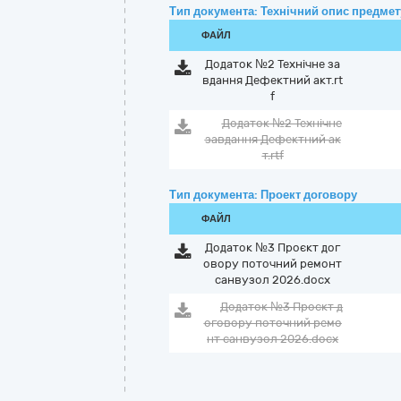
Тип документа: Технічний опис предмету
ФАЙЛ
Додаток №2 Технічне за
вдання Дефектний акт.rt
f
Додаток №2 Технічне
завдання Дефектний ак
т.rtf
Тип документа: Проект договору
ФАЙЛ
Додаток №3 Проєкт дог
овору поточний ремонт
санвузол 2026.docx
Додаток №3 Проєкт д
оговору поточний ремо
нт санвузол 2026.docx