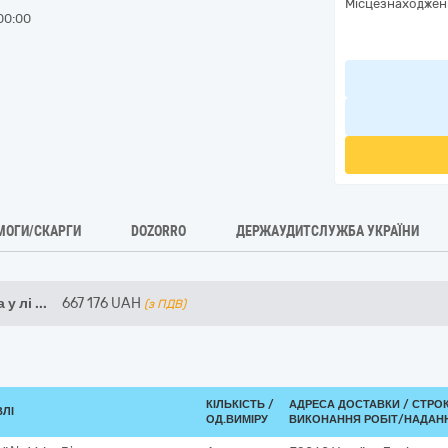
Місцезнаходжен
00:00
МОГИ/СКАРГИ
DOZORRO
ДЕРЖАУДИТСЛУЖБА УКРАЇНИ
 у лі
...
667 176
UAH
(з ПДВ)
КІЛЬКІСТЬ /
АДРЕСА ДОСТАВКИ /
СТРО
ВЛІ
ОД.ВИМІРУ
ВИКОНАННЯ РОБІТ/НАДАНН