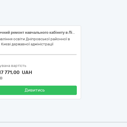
Поточний ремонт навчального кабінету в Ліцеї № 30 «ЕКОНАД» Дніпровського району м. Києва
вління освіти Дніпровської районної в
і Києві державної адміністрації
увана вартість
17 771,00 UAH
ДВ
Дивитись