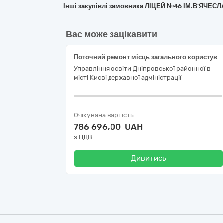
Інші закупівлі замовника ЛІЦЕЙ №46 ІМ.В'ЯЧЕ
Вас може зацікавити
Поточний ремонт місць загального користування в Гімназії № 158 Дніпровського району м. Києва
Управління освіти Дніпровської районної в
місті Києві державної адміністрації
Очікувана вартість
786 696,00 UAH
з ПДВ
Дивитись