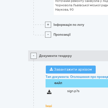
поточний ремонту санвузла у ліце
Чорновола Львівської міської ради 
Наукова, 90
+
Інформація по лоту
-
Пропозиції
-
Документи тендеру
Завантажити архівом
Тип документа: Оголошення про провед
ФАЙЛ
sign.p7s
Інші