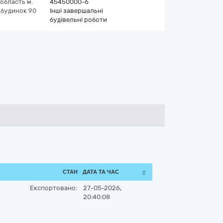
 область
м.
45450000-6
будинок 90
Інші завершальні
будівельні роботи
СТАН
ДАТА ТА ЧАС
Експортовано:
27-05-2026,
20:40:08