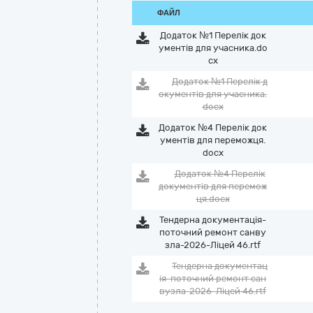
ФАЙЛ
Додаток №1 Перелік док
ументів для учасника.do
cx
Додаток №1 Перелік д
окументів для учасника.
docx
Додаток №4 Перелік док
ументів для переможця.
docx
Додаток №4 Перелік
документів для перемож
ця.docx
Тендерна документація-
поточний ремонт санву
зла-2026-Ліцей 46.rtf
Тендерна документац
ія-поточний ремонт сан
вузла-2026-Ліцей 46.rtf