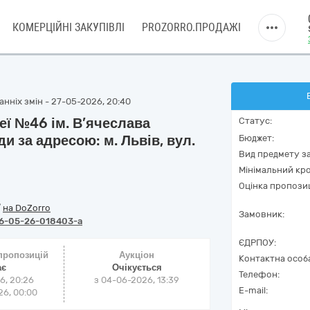
КОМЕРЦІЙНІ ЗАКУПІВЛІ
PROZORRO.ПРОДАЖІ
нніх змін - 27-05-2026, 20:40
еї №46 ім. В’ячеслава
Статус:
и за адресою: м. Львів, вул.
Бюджет:
Вид предмету за
Мінімальний кро
Оцінка пропозиц
/
на DoZorro
Замовник:
6-05-26-018403-a
ЄДРПОУ:
 пропозицій
Аукціон
Контактна особ
ає
Очікується
Телефон:
6, 20:26
з
04-06-2026, 13:39
E-mail:
6, 00:00