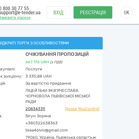
0 800 30 77 55
support@e-tender.ua
ВХІД
РЕЄСТРАЦІЯ
UK
Замовити дзвінок
ВІДКРИТІ ТОРГИ З ОСОБЛИВОСТЯМИ
ОЧІКУВАННЯ ПРОПОЗИЦІЙ
667 176
UAH
(з ПДВ)
купівлі:
Послуги
к аукціону:
3 335,88 UAH
ій:
За вартістю придбання
ЛІЦЕЙ №46 ІМ.В'ЯЧЕСЛАВА
ЧОРНОВОЛА ЛЬВІВСЬКОЇ МІСЬКОЇ
РАДИ
20834339
Досьє YouControl
а:
Бігун Зоряна
+380322638363
lisea46lviv@gmail.com
79060,
Україна
,
Львівська область,
м.