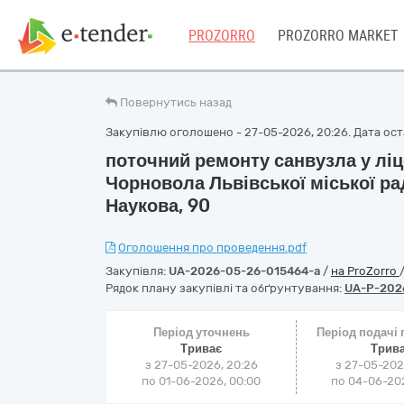
PROZORRO
PROZORRO MARKET
Повернутись назад
Закупівлю оголошено - 27-05-2026, 20:26. Дата оста
поточний ремонту санвузла у ліц
Чорновола Львівської міської рад
Наукова, 90
Оголошення про проведення.pdf
Закупівля:
UA-2026-05-26-015464-a
/
на ProZorro
Рядок плану закупівлі та обґрунтування:
UA-P-202
Період уточнень
Період подачі
Триває
Трив
з 27-05-2026, 20:26
з 27-05-202
по 01-06-2026, 00:00
по 04-06-202