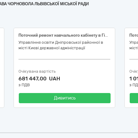
СЛАВА ЧОРНОВОЛА ЛЬВІВСЬКОЇ МІСЬКОЇ РАДИ
Поточний ремонт навчального кабінету в Гімназії № 158 Дніпровського району м. Києва
Управління освіти Дніпровської районної в
Упра
місті Києві державної адміністрації
міст
Очікувана вартість
Очік
681 447,00 UAH
1 0
з ПДВ
з П
Дивитись