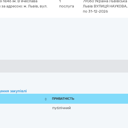
ї №46 ім. В’ячеслава
1
79060
Україна
Львівська
за адресою: м. Львів, вул.
послуга
Львів
ВУЛИЦЯ НАУКОВА, 
по 31-12-2026
ення закупівлі
ПРИВАТНІСТЬ
публічний