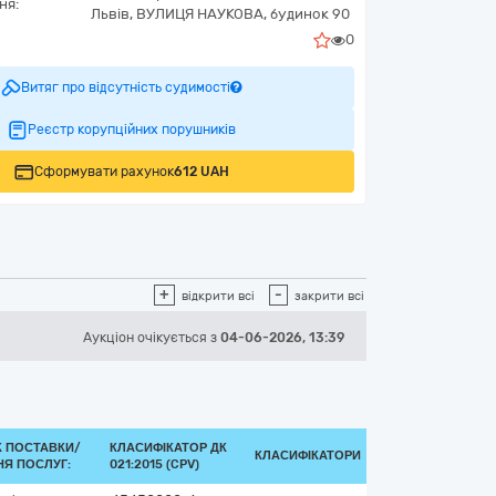
ня:
Львів,
ВУЛИЦЯ НАУКОВА, будинок 90
0
Витяг про відсутність судимості
Реєстр корупційних порушників
Сформувати рахунок
612 UAH
+
-
відкрити всі
закрити всі
Аукціон
очікується
з
04-06-2026, 13:39
К ПОСТАВКИ/
КЛАСИФІКАТОР ДК
КЛАСИФІКАТОРИ
Я ПОСЛУГ:
021:2015 (CPV)