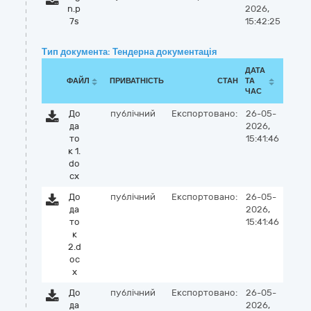
n.p
2026,
7s
15:42:25
Тип документа: Тендерна документація
ДАТА
ФАЙЛ
ПРИВАТНІСТЬ
СТАН
ТА
ЧАС
До
публічний
Експортовано:
26-05-
да
2026,
то
15:41:46
к 1.
do
cx
До
публічний
Експортовано:
26-05-
да
2026,
то
15:41:46
к
2.d
oc
x
До
публічний
Експортовано:
26-05-
да
2026,