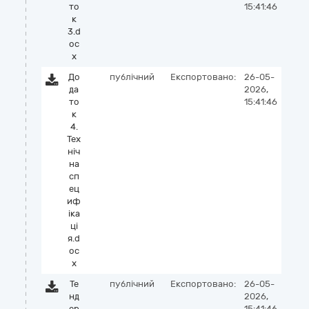
то
15:41:46
к
3.d
oc
x
До
публічний
Експортовано:
26-05-
да
2026,
то
15:41:46
к
4.
Тех
ніч
на
сп
ец
иф
іка
ці
я.d
oc
x
Те
публічний
Експортовано:
26-05-
нд
2026,
ер
15:41:46