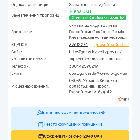
Оцінка пропозицій:
За вартістю придбання
14 506 UAH
Забезпечення пропозиції:
Отримати банківську гарантію
Управління будівництва
Замовник:
Голосіївської районної в місті
Києві державної адміністрації
ЄДРПОУ:
39612276
Досьє YouControl
Сайт:
http://golos.kyivcity.gov.ua/
Контактна особа:
Тарасенко Оксана Іванівна
Телефон:
380442598219
E-mail:
uba_golosrda@kyivcity.gov.ua
03039,
Україна
,
Київська
Місцезнаходження:
область,
Київ,
Просп.
Голосіївський, буд. 42.
1
Витяг про відсутність судимості
Реєстр корупційних порушників
Сформувати рахунок
2040 UAH