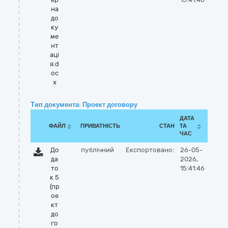
на
до
ку
ме
нт
аці
я.d
oc
x
Тип документа: Проект договору
ДАТА
ФАЙЛ
ПРИВАТНІСТЬ
СТАН
ТА
ЧАС
До
публічний
Експортовано:
26-05-
да
2026,
то
15:41:46
к 5
(пр
ое
кт
до
го