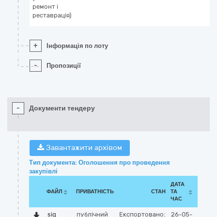
ремонт і
реставрація)
+
Інформація по лоту
-
Пропозиції
-
Документи тендеру
Завантажити архівом
Тип документа: Оголошення про проведення
закупівлі
ДАТА
ФАЙЛ
ПРИВАТНІСТЬ
СТАН
ТА
ЧАС
sig
публічний
Експортовано:
26-05-