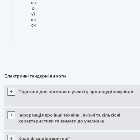
во
р
у).
do
cx
Електронні тендерні вимоги
+
Підстави для відмови в участі у процедурі закупівлі
+
Інформація про інші технічні, якісні та кількісні
характеристики та вимоги до учасника
+
Кваліфікаційні критерії