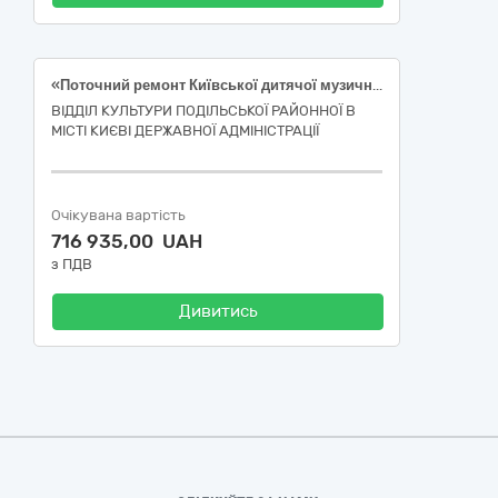
«Поточний ремонт Київської дитячої музичної школи № 31 (ремонт коридорів, заміна електромережі) за адресою: вулиця Сирецька, 13 Подільського району міста Києва код ДК 021:2015: 45450000-6 Інші завершальні будівельні роботи»
ВІДДІЛ КУЛЬТУРИ ПОДІЛЬСЬКОЇ РАЙОННОЇ В
МІСТІ КИЄВІ ДЕРЖАВНОЇ АДМІНІСТРАЦІЇ
Очікувана вартість
716 935,00 UAH
з ПДВ
Дивитись