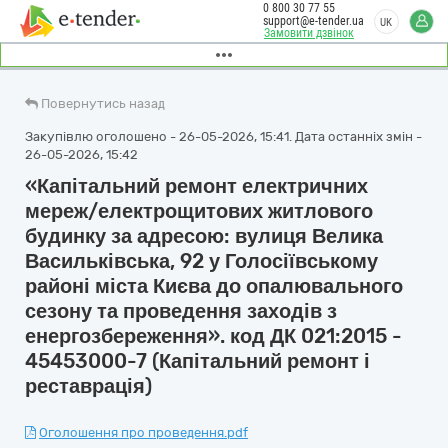
0 800 30 77 55
support@e-tender.ua
UK
Замовити дзвінок
Повернутись назад
Закупівлю оголошено - 26-05-2026, 15:41. Дата останніх змін -
26-05-2026, 15:42
«Капітальний ремонт електричних
мереж/електрощитових житлового
будинку за адресою: вулиця Велика
Васильківська, 92 у Голосіївському
районі міста Києва до опалювального
сезону та проведення заходів з
енергозбереження». код ДК 021:2015 -
45453000-7 (Капітальний ремонт і
реставрація)
Оголошення про проведення.pdf