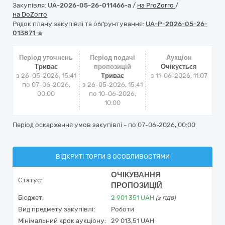
Закупівля:
UA-2026-05-26-011466-a
/
на ProZorro
/
на DoZorro
Рядок плану закупівлі та обґрунтування:
UA-P-2026-05-26-
013871-a
Період уточнень
Період подачі
Аукціон
Триває
пропозицій
Очікується
з 26-05-2026, 15:41
Триває
з
11-06-2026, 11:07
по 07-06-2026,
з 26-05-2026, 15:41
00:00
по 10-06-2026,
10:00
Період оскарження умов закупівлі - по
07-06-2026, 00:00
ВІДКРИТІ ТОРГИ З ОСОБЛИВОСТЯМИ
ОЧІКУВАННЯ
Статус:
ПРОПОЗИЦІЙ
Бюджет:
2 901 351
UAH
(з ПДВ)
Вид предмету закупівлі:
Роботи
Мінімальний крок аукціону:
29 013,51 UAH