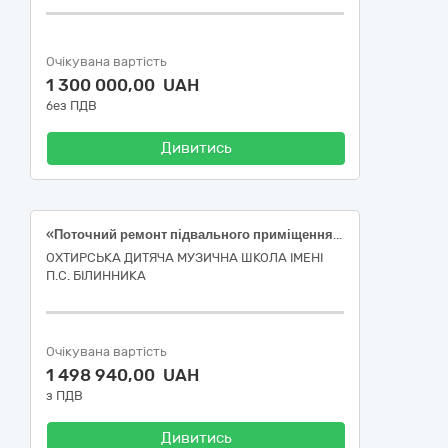
Очікувана вартість
1 300 000,00 UAH
без ПДВ
Дивитись
«Поточний ремонт підвального приміщення хореографічного відділення Охтирської дитячої музичної школи імені П.С. Білинника за адресою вул. Перемоги, 10 м.Охтирка, (облаштування найпростішого укриття)»
ОХТИРСЬКА ДИТЯЧА МУЗИЧНА ШКОЛА ІМЕНІ
П.С. БІЛИННИКА
Очікувана вартість
1 498 940,00 UAH
з ПДВ
Дивитись