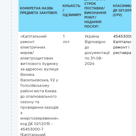
СТРОК
КІЛЬКІСТЬ
КЛАСИФІКАТ
КОНКРЕТНА НАЗВА
ПОСТАВКИ/
/
ДК 021:2015
ПРЕДМЕТА ЗАКУПІВЛІ
ВИКОНАННЯ
ОД.ВИМІРУ
(CPV)
РОБІТ/
НАДАННЯ
ПОСЛУГ:
«Капітальний
1
Україна
45453000-
ремонт
лот
Відповідно
Капітальни
електричних
до
ремонт і
мереж/
документації
реставраці
електрощитових
по 31-08-
житлового будинку
2026
за адресою: вулиця
Велика
Васильківська, 92 у
Голосіївському
районі міста Києва
до опалювального
сезону та
проведення заходів
з
енергозбереження».
код ДК 021:2015 -
45453000-7
(Капітальний