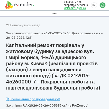
0 800 30 77 55
support@e-tender.ua
UK
Замовити дзвінок
Повернутись назад
Закупівлю оголошено - 26-05-2026, 12:10. Дата останніх змін -
26-05-2026, 12:11
Капітальний ремонт покрівель у
житловому будинку за адресою вул.
Гмирі Бориса, 1-Б/6 Дарницького
району м. Києва» (реалізація проектів
(заходів) з енергозаощадження
житлового фонду) (за ДК 021:2015:
45260000-7 – Покрівельні роботи та
інші спеціалізовані будівельні роботи)
Оголошення про проведення.pdf
Закупівля:
UA-2026-05-26-005939-a
/
на ProZorro
/