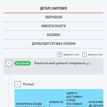
ДЕТАЛІ ЗАКУПІВЛІ
ЗВЕРНЕННЯ
ВИМОГИ/СКАРГИ
DOZORRO
ДЕРЖАУДИТСЛУЖБА УКРАЇНИ
+
-
відкрити всі
закрити всі
-
Капітальний ремонт покрівель у
...
Активний
-
Позиції
АДРЕСА
ДОСТАВКИ /
СТРОК
КІЛЬКІСТЬ
КЛАСИФІКАТ
КОНКРЕТНА НАЗВА
ПОСТАВКИ/
/
ДК 021:2015