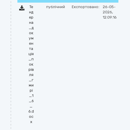
Те
публічний
Експортовано:
26-05-
нд
2026,
ер
12:09:16
на
_д
ок
ум
ен
та
ція
_п
ок
рів
ля
_г
ми
рі
_1
_б
_
6.d
oc
x