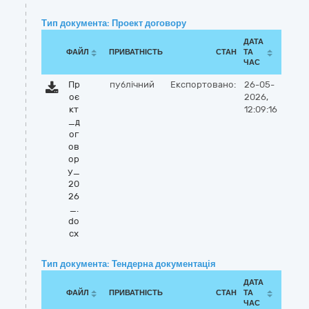
Тип документа: Проект договору
ДАТА
ФАЙЛ
ПРИВАТНІСТЬ
СТАН
ТА
ЧАС
Пр
публічний
Експортовано:
26-05-
оє
2026,
кт
12:09:16
_д
ог
ов
ор
у_
20
26
_.
do
cx
Тип документа: Тендерна документація
ДАТА
ФАЙЛ
ПРИВАТНІСТЬ
СТАН
ТА
ЧАС