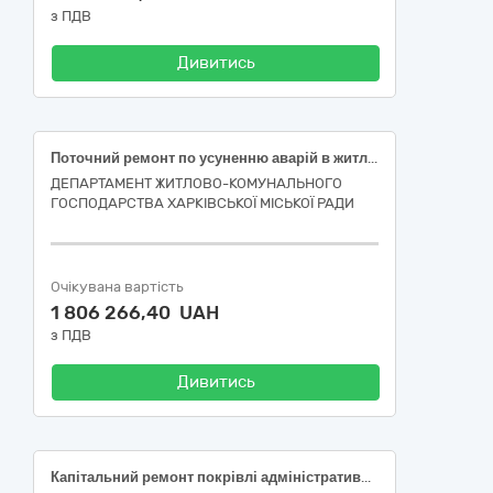
з ПДВ
Дивитись
Поточний ремонт по усуненню аварій в житловому фонді багатоквартирного будинку за адресою: вулиця Дванадцятого Квітня, 32, місто Харків (код ДК 021:2015-45260000-7 Покрівельні роботи та інші спеціалізовані будівельні роботи)
ДЕПАРТАМЕНТ ЖИТЛОВО-КОМУНАЛЬНОГО
ГОСПОДАРСТВА ХАРКІВСЬКОЇ МІСЬКОЇ РАДИ
Очікувана вартість
1 806 266,40 UAH
з ПДВ
Дивитись
Капітальний ремонт покрівлі адміністративної будівлі ЦУ СБ України за адресою замовника у м. Києві