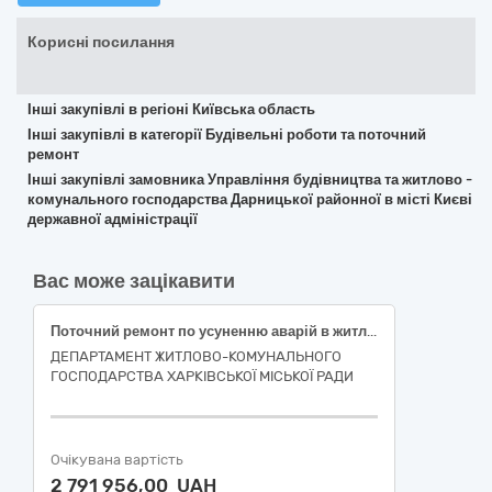
Корисні посилання
Інші закупівлі в регіоні Київська область
Інші закупівлі в категорії Будівельні роботи та поточний
ремонт
Інші закупівлі замовника Управління будівництва та житлово -
комунального господарства Дарницької районної в місті Києві
державної адміністрації
Вас може зацікавити
Поточний ремонт по усуненню аварій в житловому фонді багатоквартирного будинку за адресою: вулиця Біблика, 61, місто Харків (код ДК 021:2015-45260000-7 Покрівельні роботи та інші спеціалізовані будівельні роботи)
ДЕПАРТАМЕНТ ЖИТЛОВО-КОМУНАЛЬНОГО
ГОСПОДАРСТВА ХАРКІВСЬКОЇ МІСЬКОЇ РАДИ
Очікувана вартість
2 791 956,00 UAH