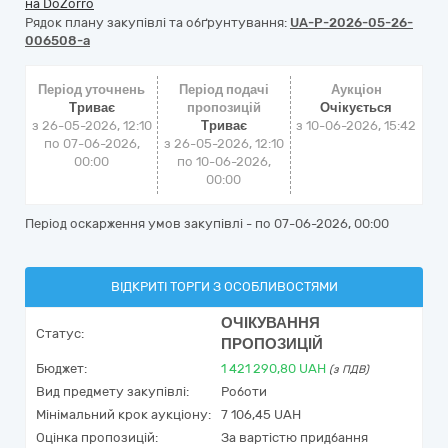
на DoZorro
Рядок плану закупівлі та обґрунтування:
UA-P-2026-05-26-
006508-a
Період уточнень
Період подачі
Аукціон
Триває
пропозицій
Очікується
з 26-05-2026, 12:10
Триває
з
10-06-2026, 15:42
по 07-06-2026,
з 26-05-2026, 12:10
00:00
по 10-06-2026,
00:00
Період оскарження умов закупівлі - по
07-06-2026, 00:00
ВІДКРИТІ ТОРГИ З ОСОБЛИВОСТЯМИ
ОЧІКУВАННЯ
Статус:
ПРОПОЗИЦІЙ
Бюджет:
1 421 290,80
UAH
(з ПДВ)
Вид предмету закупівлі:
Роботи
Мінімальний крок аукціону:
7 106,45 UAH
Оцінка пропозицій:
За вартістю придбання