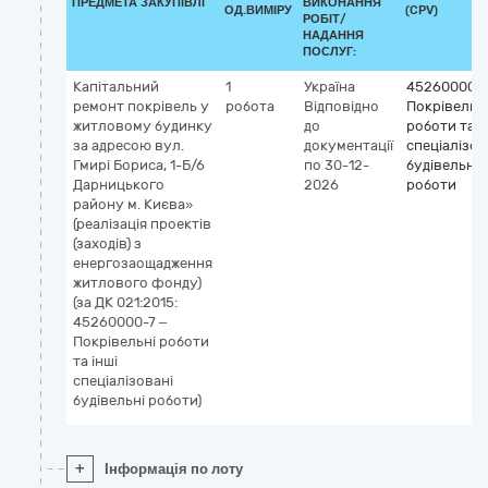
ПРЕДМЕТА ЗАКУПІВЛІ
ВИКОНАННЯ
ОД.ВИМІРУ
(CPV)
РОБІТ/
НАДАННЯ
ПОСЛУГ:
Капітальний
1
Україна
45260000-
ремонт покрівель у
робота
Відповідно
Покрівельн
житловому будинку
до
роботи та і
за адресою вул.
документації
спеціалізов
Гмирі Бориса, 1-Б/6
по 30-12-
будівельні
Дарницького
2026
роботи
району м. Києва»
(реалізація проектів
(заходів) з
енергозаощадження
житлового фонду)
(за ДК 021:2015:
45260000-7 –
Покрівельні роботи
та інші
спеціалізовані
будівельні роботи)
+
Інформація по лоту