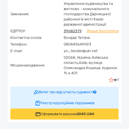
Управління будівництва та
житлово - комунального
Замовник:
господарства Дарницької
районної в місті Києві
державної адміністрації
ЄДРПОУ:
39682379
Досьє YouControl
Контактна особа:
Бондар Тетяна
Телефон:
080445649093
E-mail:
yo_tender@ukr.net
02068,
Україна
,
Київська
область,
Київ,
вулиця
Місцезнаходження:
Олександра Кошиця, будинок
11, к.401
1
Витяг про відсутність судимості
Реєстр корупційних порушників
Сформувати рахунок
2040 UAH