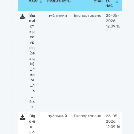
ФАЙЛ
ПРИВАТНІСТЬ
СТАН
ТА
ЧАС
Від
публічний
Експортовано:
26-05-
омі
2026,
ст
12:09:16
ь р
ес
ур
сів
(бе
з ц
ін)
_г
ми
рі
_1
_б
_
6.x
ls
Від
публічний
Експортовано:
26-05-
омі
2026,
ст
12:09:16
ь о