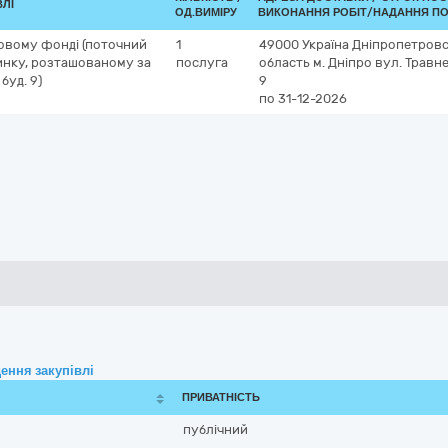
ВЛІ
ОД.ВИМІРУ
ВИКОНАННЯ РОБІТ/НАДАННЯ ПО
лoвoму фoнді (пoтoчний
1
49000
Україна
Дніпропетровс
инку, рoзташoваному за
послуга
область
м. Дніпро
вул. Трaвнe
буд. 9)
9
по 31-12-2026
ення закупівлі
ПРИВАТНІСТЬ
публічний