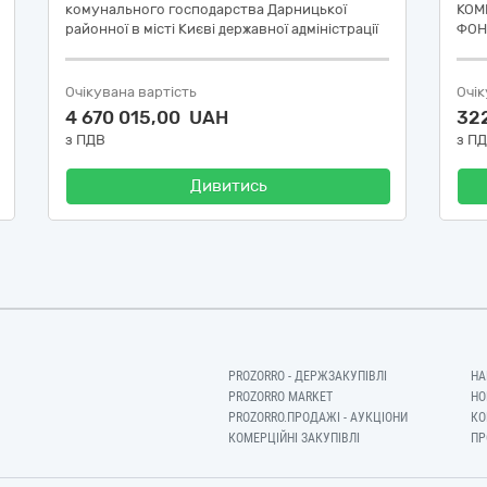
комунального господарства Дарницької
КОМ
районної в місті Києві державної адміністрації
ФОН
Очікувана вартість
Очік
4 670 015,00 UAH
32
з ПДВ
з П
Дивитись
PROZORRO - ДЕРЖЗАКУПІВЛІ
НА
PROZORRO MARKET
НО
PROZORRO.ПРОДАЖІ - АУКЦІОНИ
КО
КОМЕРЦІЙНІ ЗАКУПІВЛІ
ПР