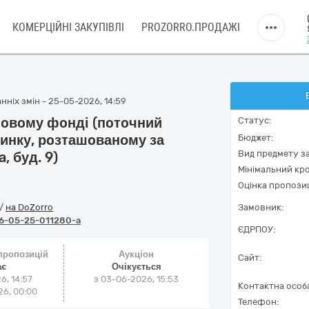
КОМЕРЦІЙНІ ЗАКУПІВЛІ
PROZORRO.ПРОДАЖІ
нніх змін - 25-05-2026, 14:59
тлoвoму фoнді (пoтoчний
Статус:
динку, рoзташoваному за
Бюджет:
Вид предмету за
, буд. 9)
Мінімальний кро
Оцінка пропозиц
/
на DoZorro
Замовник:
6-05-25-011280-a
ЄДРПОУ:
 пропозицій
Аукціон
Сайт:
ає
Очікується
6, 14:57
з
03-06-2026, 15:53
Контактна особ
6, 00:00
Телефон: