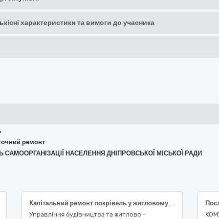
кількісні характеристики та вимоги до учасника
ь
поточний ремонт
АНЬ САМООРГАНІЗАЦІЇ НАСЕЛЕННЯ ДНІПРОВСЬКОЇ МІСЬКОЇ РАДИ
Капітальний ремонт покрівель у житловому будинку за адресою вул. Бориспільська, 12-Б Дарницького району м. Києва» (реалізація проектів (заходів) з енергозаощадження житлового фонду) (за ДК 021:2015: 45260000-7 – Покрівельні роботи та інші спеціалізовані будівельні роботи)
Управління будівництва та житлово -
КОМ