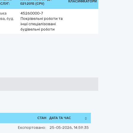
КЛАСИФІКАТОРИ
СЛУГ:
021:2015 (CPV)
ька
45260000-7
вa, буд.
Покрівельні роботи та
інші спеціалізовані
будівельні роботи
СТАН
ДАТА ТА ЧАС
Експортовано:
25-05-2026, 14:59:35