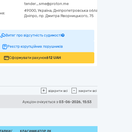
tender_sme@proton.me
49000,
Україна
,
Дніпропетровська область,
м.
ня:
Дніпро,
пр. Дмитра Яворницького, 75
0
Витяг про відсутність судимості
Реєстр корупційних порушників
Сформувати рахунок
612 UAH
+
-
відкрити всі
закрити всі
Аукціон
очікується
з
03-06-2026, 15:53
ТАВКИ/
КЛАСИФІКАТОР ДК