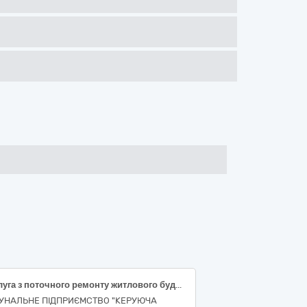
Послуга з поточного ремонту житлового будинку (об’єкту) за адресою: вулиця Костянтина Данькевича, 17, покрівельні роботи, у Деснянському районі м. Києва, за ДК 021:2015 (CPV): 45260000-7 Покрівельні роботи та інші спеціалізовані будівельні роботи.
УНАЛЬНЕ ПІДПРИЄМСТВО "КЕРУЮЧА