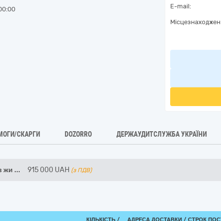
E-mail:
00:00
Місцезнаходжен
МОГИ/СКАРГИ
DOZORRO
ДЕРЖАУДИТСЛУЖБА УКРАЇНИ
в жи
...
915 000
UAH
(з ПДВ)
КІЛЬКІСТЬ /
АДРЕСА ДОСТАВКИ /
СТРОК ПОС