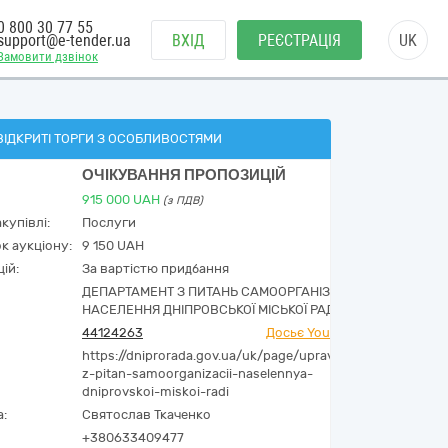
0 800 30 77 55
support@e-tender.ua
ВХІД
РЕЄСТРАЦІЯ
UK
Замовити дзвінок
ВІДКРИТІ ТОРГИ З ОСОБЛИВОСТЯМИ
ОЧІКУВАННЯ ПРОПОЗИЦІЙ
915 000
UAH
(з ПДВ)
купівлі:
Послуги
к аукціону:
9 150 UAH
ій:
За вартістю придбання
ДЕПАРТАМЕНТ З ПИТАНЬ САМООРГАНІЗАЦІЇ
НАСЕЛЕННЯ ДНІПРОВСЬКОЇ МІСЬКОЇ РАДИ
44124263
Досьє YouControl
https://dniprorada.gov.ua/uk/page/upravlinnya-
z-pitan-samoorganizacii-naselennya-
dniprovskoi-miskoi-radi
а:
Святослав Ткаченко
+380633409477