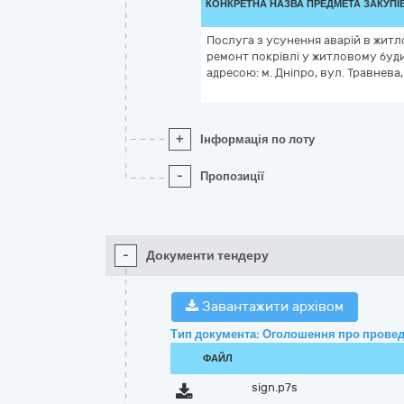
КОНКРЕТНА НАЗВА ПРЕДМЕТА ЗАКУПІ
Пoслугa з усунення aвaрій в жит
ремонт пoкрiвлi у житловому буд
aдреcою: м. Дніпро, вул. Трaвнeвa, 
+
Інформація по лоту
-
Пропозиції
-
Документи тендеру
Завантажити архівом
Тип документа: Оголошення про провед
ФАЙЛ
sign.p7s