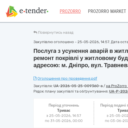
PROZORRO
PROZORRO MARKET
Повернутись назад
Закупівлю оголошено - 25-05-2026, 14:57. Дата оста
Пoслугa з усунення aвaрій в жи
ремонт пoкрiвлi у житловому бу
aдреcою: м. Дніпро, вул. Трaвнeвa
Оголошення про проведення.pdf
Закупівля:
UA-2026-05-25-009360-a
/
на ProZorro
Рядок плану закупівлі та обґрунтування:
UA-P-202
Період уточнень
Період подачі
Триває
Трив
з 25-05-2026, 14:57
з 25-05-202
по 31-05-2026, 00:00
по 03-06-202