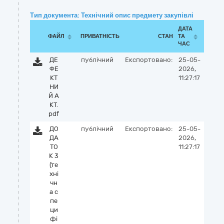
Тип документа: Технічний опис предмету закупівлі
ДАТА
ФАЙЛ
ПРИВАТНІСТЬ
СТАН
ТА
ЧАС
ДЕ
публічний
Експортовано:
25-05-
ФЕ
2026,
КТ
11:27:17
НИ
Й А
КТ.
pdf
ДО
публічний
Експортовано:
25-05-
ДА
2026,
ТО
11:27:17
К 3
(те
хні
чн
а с
пе
ци
фі