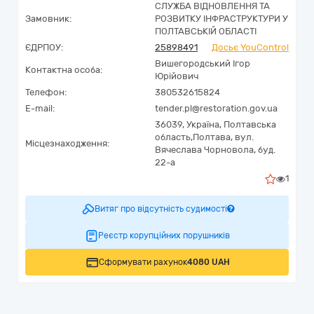
СЛУЖБА ВІДНОВЛЕННЯ ТА
Замовник:
РОЗВИТКУ ІНФРАСТРУКТУРИ У
ПОЛТАВСЬКІЙ ОБЛАСТІ
ЄДРПОУ:
25898491
Досьє YouControl
Вишегородський Ігор
Контактна особа:
Юрійович
Телефон:
380532615824
E-mail:
tender.pl@restoration.gov.ua
36039,
Україна
,
Полтавська
область,
Полтава,
вул.
Місцезнаходження:
Вячеслава Чорновола, буд.
22-а
1
Витяг про відсутність судимості
Реєстр корупційних порушників
Сформувати рахунок
4080 UAH