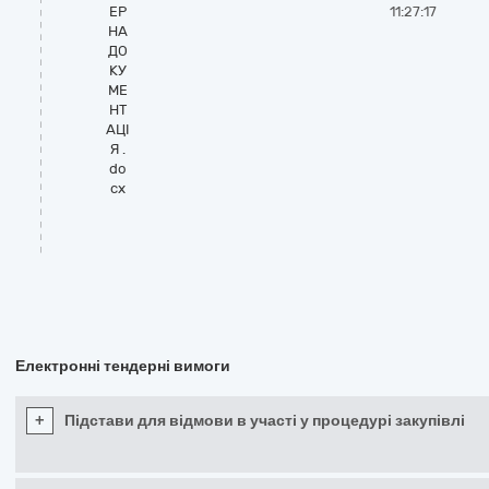
ЕР
11:27:17
НА
ДО
КУ
МЕ
НТ
АЦІ
Я .
do
cx
Електронні тендерні вимоги
+
Підстави для відмови в участі у процедурі закупівлі