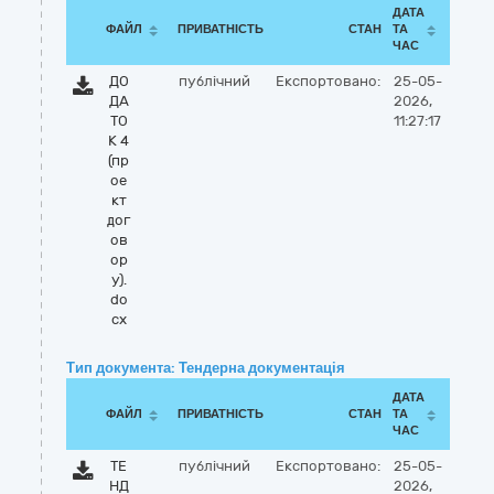
ДАТА
ФАЙЛ
ПРИВАТНІСТЬ
СТАН
ТА
ЧАС
ДО
публічний
Експортовано:
25-05-
ДА
2026,
ТО
11:27:17
К 4
(пр
ое
кт
дог
ов
ор
у).
do
cx
Тип документа: Тендерна документація
ДАТА
ФАЙЛ
ПРИВАТНІСТЬ
СТАН
ТА
ЧАС
ТЕ
публічний
Експортовано:
25-05-
НД
2026,