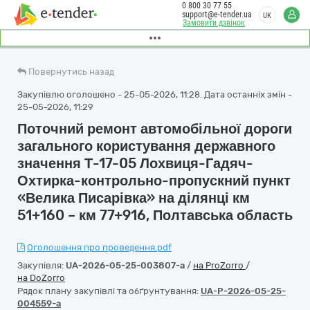
0 800 30 77 55
support@e-tender.ua
UK
Замовити дзвінок
Повернутись назад
Закупівлю оголошено - 25-05-2026, 11:28. Дата останніх змін -
25-05-2026, 11:29
Поточний ремонт автомобільної дороги
загального користування державного
значення Т-17-05 Лохвиця-Гадяч-
Охтирка-контрольно-пропускний пункт
«Велика Писарівка» на ділянці км
51+160 – км 77+916, Полтавська область
Оголошення про проведення.pdf
Закупівля:
UA-2026-05-25-003807-a
/
на ProZorro
/
на DoZorro
Рядок плану закупівлі та обґрунтування:
UA-P-2026-05-25-
004559-a