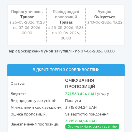
Період уточнень
Період подачі
Аукціон
Триває
пропозицій
Очікується
з 25-05-2026, 11:28
Триває
з
10-06-2026, 13:22
по 07-06-2026,
з 25-05-2026, 11:28
00:00
по 10-06-2026,
00:00
Період оскарження умов закупівлі - по
07-06-2026, 00:00
ВІДКРИТІ ТОРГИ З ОСОБЛИВОСТЯМИ
ОЧІКУВАННЯ
Статус:
ПРОПОЗИЦІЙ
Бюджет:
371 560 424
UAH
(з ПДВ)
Вид предмету закупівлі:
Послуги
Мінімальний крок аукціону:
3 715 604,24 UAH
Оцінка пропозицій:
За вартістю придбання
3 715 604,24 UAH
Забезпечення пропозиції:
Отримати банківську гарантію