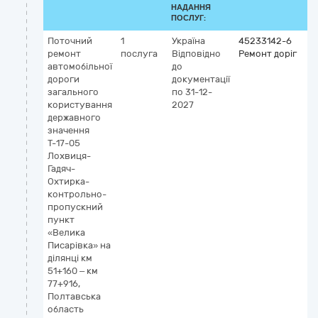
НАДАННЯ
ПОСЛУГ:
Поточний
1
Україна
45233142-6
К
ремонт
послуга
Відповідно
Ремонт доріг
U
автомобільної
до
T-
дороги
документації
Л
загального
по 31-12-
Га
користування
2027
Ох
державного
к
значення
п
Т-17-05
пу
Лохвиця-
Пи
Гадяч-
Охтирка-
контрольно-
пропускний
пункт
«Велика
Писарівка» на
ділянці км
51+160 – км
77+916,
Полтавська
область