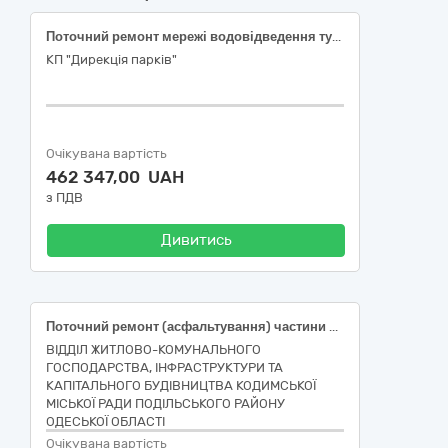
Поточний ремонт мережі водовідведення туалету полузаглибленого в Дитячому парку по вул. Хрещатик 168 в м.Черкаси (ДК 021:2015 (CPV) - 45230000-8 - Будівництво трубопроводів, ліній зв’язку та електропередач, шосе, доріг, аеродромів і залізничних доріг; вирівнювання поверхонь)
КП "Дирекція парків"
Очікувана вартість
462 347,00 UAH
з ПДВ
Дивитись
Поточний ремонт (асфальтування) частини дорожнього покриття по вул. Академіка Амосова в м. Кодима Подільського району Одеської області, Код ДК 021:2015 - 45230000-8 — Будівництво трубопроводів, ліній зв’язку та електропередач, шосе, доріг, аеродромів і залізничних доріг; вирівнювання поверхонь
ВІДДІЛ ЖИТЛОВО-КОМУНАЛЬНОГО
ГОСПОДАРСТВА, ІНФРАСТРУКТУРИ ТА
КАПІТАЛЬНОГО БУДІВНИЦТВА КОДИМСЬКОЇ
МІСЬКОЇ РАДИ ПОДІЛЬСЬКОГО РАЙОНУ
ОДЕСЬКОЇ ОБЛАСТІ
Очікувана вартість