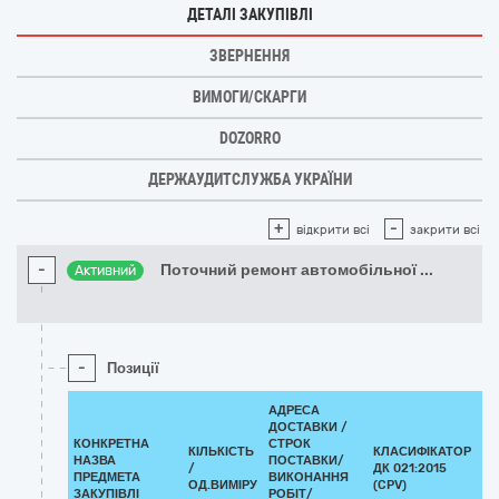
ДЕТАЛІ ЗАКУПІВЛІ
ЗВЕРНЕННЯ
ВИМОГИ/СКАРГИ
DOZORRO
ДЕРЖАУДИТСЛУЖБА УКРАЇНИ
+
-
відкрити всі
закрити всі
-
Поточний ремонт автомобільної
...
Активний
-
Позиції
АДРЕСА
ДОСТАВКИ /
КОНКРЕТНА
СТРОК
КІЛЬКІСТЬ
КЛАСИФІКАТОР
НАЗВА
ПОСТАВКИ/
/
ДК 021:2015
КЛ
ПРЕДМЕТА
ВИКОНАННЯ
ОД.ВИМІРУ
(CPV)
ЗАКУПІВЛІ
РОБІТ/