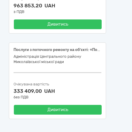
963 853,20 UAH
з ПДВ
Дивитись
Послуги з поточного ремонту на об’єкті: «Послуги з благоустрою території (поточний ремонт асфальтобетонного покриття) біля житлових будинків № 5, 7 по провулку Парусному у Центральному районі міста Миколаєва»
Адміністрація Центрального району
Миколаївської міської ради
Очікувана вартість
333 409,00 UAH
без ПДВ
Дивитись