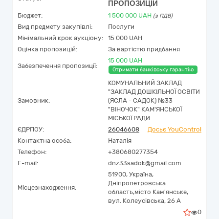
ПРОПОЗИЦІЙ
Бюджет:
1 500 000
UAH
(з ПДВ)
Вид предмету закупівлі:
Послуги
Мінімальний крок аукціону:
15 000 UAH
Оцінка пропозицій:
За вартістю придбання
15 000 UAH
Забезпечення пропозиції:
Отримати банківську гарантію
КОМУНАЛЬНИЙ ЗАКЛАД
"ЗАКЛАД ДОШКІЛЬНОЇ ОСВІТИ
Замовник:
(ЯСЛА - САДОК) №33
"ВІНОЧОК" КАМ'ЯНСЬКОЇ
МІСЬКОЇ РАДИ
ЄДРПОУ:
26046608
Досьє YouControl
Контактна особа:
Наталія
Телефон:
+380680277354
E-mail:
dnz33sadok@gmail.com
51900,
Україна
,
Дніпропетровська
Місцезнаходження:
область,
місто Кам'янське,
вул. Колеусівська, 26 А
0