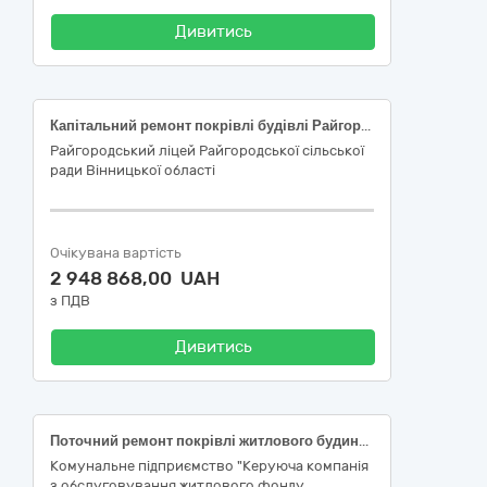
Дивитись
Капітальний ремонт покрівлі будівлі Райгородського ліцею по вул. Миру 11А, с.Райгород Гайсинського району Вінницької області (коригування 3) (код ДК 021:2015 «Єдиний закупівельний словник» - 45260000-7 - Покрівельні роботи та інші спеціалізовані будівельні роботи)
Райгородський ліцей Райгородської сільської
ради Вінницької області
Очікувана вартість
2 948 868,00 UAH
з ПДВ
Дивитись
Поточний ремонт покрівлі житлового будинку за адресою: вул. Князя Володимира Мономаха, 26-Б у Шевченківському районі м. Києва за кодом ДК 45260000-7 - Покрівельні роботи та інші спеціалізовані будівельні роботи
Комунальне підприємство "Керуюча компанія
з обслуговування житлового фонду