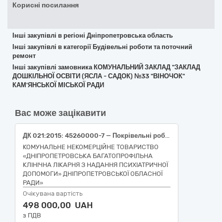
Корисні посилання
Інші закупівлі в регіоні Дніпропетровська область
Інші закупівлі в категорії Будівельні роботи та поточний
ремонт
Інші закупівлі замовника КОМУНАЛЬНИЙ ЗАКЛАД "ЗАКЛАД
ДОШКІЛЬНОЇ ОСВІТИ (ЯСЛА - САДОК) №33 "ВІНОЧОК"
КАМ'ЯНСЬКОЇ МІСЬКОЇ РАДИ
Вас може зацікавити
ДК 021:2015: 45260000-7 — Покрівельні роботи та інші спеціалізовані будівельні роботи 45261910-6 - Ремонт дахів «Послуги з поточного ремонту частини покрівлі в 2-во поверховій будівлі приміщення клініко-діагностичної лабораторії №2 інвентарний № 101310020 на об'єкті КНТ «ДБКЛПД» ДОР» за адресою: м. Кривий Ріг, вул. Бориса Грінченка, 27»
КОМУНАЛЬНЕ НЕКОМЕРЦІЙНЕ ТОВАРИСТВО
«ДНІПРОПЕТРОВСЬКА БАГАТОПРОФІЛЬНА
КЛІНІЧНА ЛІКАРНЯ З НАДАННЯ ПСИХІАТРИЧНОЇ
ДОПОМОГИ» ДНІПРОПЕТРОВСЬКОЇ ОБЛАСНОЇ
РАДИ»
Очікувана вартість
498 000,00 UAH
з ПДВ