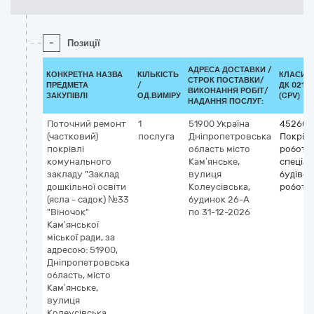
-
Позиції
АДРЕСА ДОСТАВКИ /
КОНКРЕТНА НАЗВА
КІЛЬКІСТЬ
КЛАСИФ
СТРОК ПОСТАВКИ/
ПРЕДМЕТА
/
ДК 021:2
ВИКОНАННЯ РОБІТ/
ЗАКУПІВЛІ
ОД.ВИМІРУ
(CPV)
НАДАННЯ ПОСЛУГ:
Поточний ремонт
1
51900
Україна
452600
(частковий)
послуга
Дніпропетровська
Покріве
покрівлі
область
місто
роботи 
комунального
Кам’янське,
спеціал
закладу "Заклад
вулиця
будівел
дошкільної освіти
Колеусівська,
роботи
(ясла - садок) №33
будинок 26-А
"Віночок"
по 31-12-2026
Кам’янської
міської ради, за
адресою: 51900,
Дніпропетровська
область, місто
Кам’янське,
вулиця
Колеусівська,