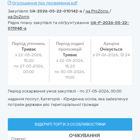
Оголошення про проведення.pdf
Закупівля:
UA-2026-05-22-010142-a
/
на ProZorro
/
на DoZorro
Рядок плану закупівлі та обґрунтування:
UA-P-2026-05-22-
011948-a
Період уточнень
Період подачі
Аукціон
Триває
пропозицій
Очікується
з 22-05-2026,
Триває
з
01-06-2026, 12:24
15:20
з 22-05-2026,
по 27-05-2026,
15:20
00:00
по 30-05-2026,
11:00
Період оскарження умов закупівлі - по
27-05-2026, 00:00
надання послуг, Категорія - Юридична особа, яка забезпечує
потреби держави або територіальної громади
ВІДКРИТІ ТОРГИ З ОСОБЛИВОСТЯМИ
ОЧІКУВАННЯ
Статус: