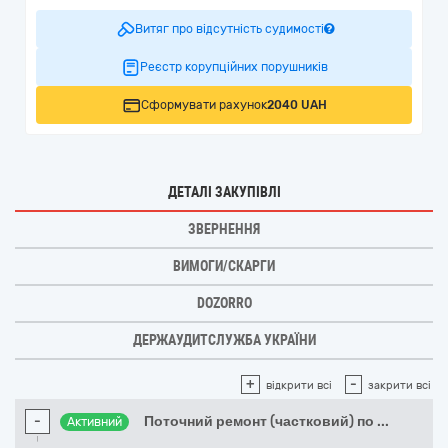
Витяг про відсутність судимості
Реєстр корупційних порушників
Сформувати рахунок
2040 UAH
ДЕТАЛІ ЗАКУПІВЛІ
ЗВЕРНЕННЯ
ВИМОГИ/СКАРГИ
DOZORRO
ДЕРЖАУДИТСЛУЖБА УКРАЇНИ
+
-
відкрити всі
закрити всі
-
Поточний ремонт (частковий) по
...
Активний