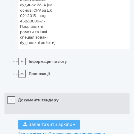
будинок 26-А (на
основі CPV за ДК
021:2015 – код
45260000-7 -
Покрівельні
роботи та інші
спеціалізовані
будівельні роботи)
+
Інформація по лоту
-
Пропозиції
-
Документи тендеру
Завантажити архівом
Тип документа: Оголошення про проведення