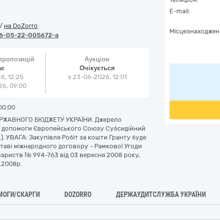
E-mail:
/
на DoZorro
Місцезнаходжен
6-05-22-005672-a
 пропозицій
Аукціон
ає
Очікується
6, 12:25
з
23-06-2026, 12:01
6, 09:00
00:00
ЕРЖАВНОГО БЮДЖЕТУ УКРАЇНИ. Джерело
ої допомоги Європейського Союзу Субсидійний
). УВАГА: Закупівля Робіт за кошти Гранту буде
таві міжнародного договору - Рамкової Угоди
вариств № 994-763 від 03 вересня 2008 року,
.2008р.
МОГИ/СКАРГИ
DOZORRO
ДЕРЖАУДИТСЛУЖБА УКРАЇНИ