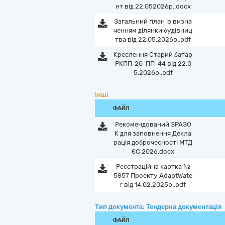
нт від 22.052026р..docx
Загальний план із визна
ченням ділянки будівниц
тва від 22.05.2026р..pdf
Креслення Старий батар
РКПП-20-ПП-44 від 22.0
5.2026р..pdf
Інші
ФАЙЛ
Рекомендований ЗРАЗО
К для заповнення Декла
рація доброчесності МТД
ЄС 2026.docx
Реєстраційна картка №
5857 Проекту AdaptWate
r від 14.02.2025р..pdf
Тип документа: Тендерна документація
ФАЙЛ