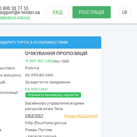
0 800 30 77 55
support@e-tender.ua
ВХІД
РЕЄСТРАЦІЯ
UK
Замовити дзвінок
ВІДКРИТІ ТОРГИ З ОСОБЛИВОСТЯМИ
ОЧІКУВАННЯ ПРОПОЗИЦІЙ
11 399 159
UAH
(без ПДВ)
купівлі:
Роботи
к аукціону:
56 995,80 UAH
ій:
За вартістю придбання
56 000 UAH
опозиції:
Отримати банківську гарантію
Басейнове управління водних
ресурсів річки Тиса
01037057
Досьє YouControl
http://buvrtysa.gov.ua
а:
Роман Пуглик
+380505235965