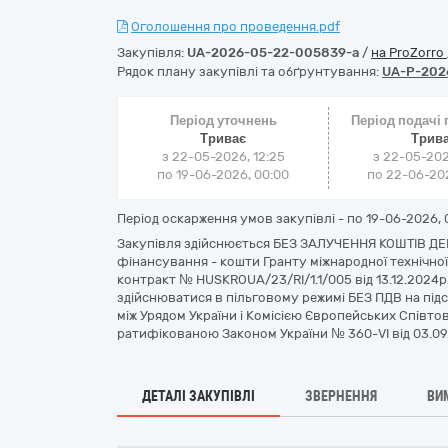
Оголошення про проведення.pdf
Закупівля:
UA-2026-05-22-005839-a
/
на ProZorro
Рядок плану закупівлі та обґрунтування:
UA-P-202
Період уточнень
Період подачі
Триває
Трив
з 22-05-2026, 12:25
з 22-05-202
по 19-06-2026, 00:00
по 22-06-202
Період оскарження умов закупівлі - по
19-06-2026, 
Закупівля здійснюється БЕЗ ЗАЛУЧЕННЯ КОШТІВ Д
фінансування - кошти Гранту міжнародної технічн
контракт № HUSKROUA/23/RI/1.1/005 від 13.12.2024р.
здійснюватися в пільговому режимі БЕЗ ПДВ на підс
між Урядом України і Комісією Європейських Співто
ратифікованою Законом України № 360-VI від 03.09
ДЕТАЛІ ЗАКУПІВЛІ
ЗВЕРНЕННЯ
ВИ