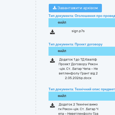
Завантажити архівом
Тип документа: Оголошення про провед
ФАЙЛ
sign.p7s
Тип документа: Проект договору
ФАЙЛ
Додаток 1 до ТД Кваліф
Проект Договору Рекон
-ція. Ст. .Батар Чепа – Не
ветленфолу Грант від 2
2.05.2026р.docx
Тип документа: Технічний опис предмету
ФАЙЛ
Додаток 2 Технічні вимо
ги Рекон-ція. Ст. .Батар Ч
епа – Неветленфолу Гра