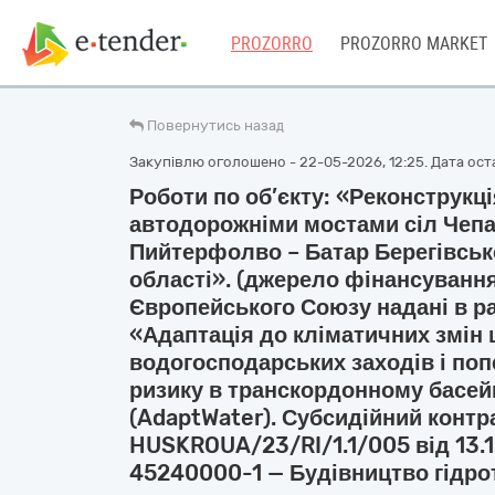
PROZORRO
PROZORRO MARKET
Повернутись назад
Закупівлю оголошено - 22-05-2026, 12:25. Дата оста
Роботи по об’єкту: «Реконструкц
автодорожніми мостами сіл Чепа
Пийтерфолво – Батар Берегівськ
області». (джерело фінансування
Європейського Союзу надані в р
«Адаптація до кліматичних змін 
водогосподарських заходів і по
ризику в транскордонному басей
(AdaptWater). Субсидійний контр
HUSKROUA/23/RI/1.1/005 від 13.1
45240000-1 — Будівництво гідрот