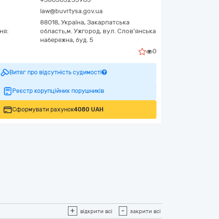
law@buvrtysa.gov.ua
88018,
Україна
,
Закарпатська
ня:
область,
м. Ужгород,
вул. Слов'янська
набережна, буд. 5
0
Витяг про відсутність судимості
Реєстр корупційних порушників
Сформувати рахунок
4080 UAH
+
-
відкрити всі
закрити всі