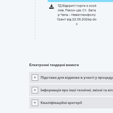
ТД Відкриті торги з особ
лив. Рекон-ція. Ст. .Бата
р Чепа – Неветленфолу
Грант від 22.05.2026р.do
c
Електронні тендерні вимоги
+
Підстави для відмови в участі у процеду
+
Інформація про інші технічні, якісні та 
+
Кваліфікаційні критерії