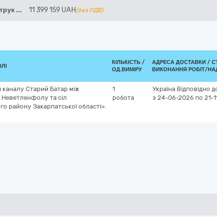
струк
...
11 399 159
UAH
(без ПДВ)
КІЛЬКІСТЬ /
АДРЕСА ДОСТАВКИ /
С
ВЛІ
ОД.ВИМІРУ
ВИКОНАННЯ РОБІТ/НА
я каналу Старий Батар між
1
Україна
Відповідно д
– Неветленфолу та сіл
робота
з 24-06-2026
по 21-
о району Закарпатської області».