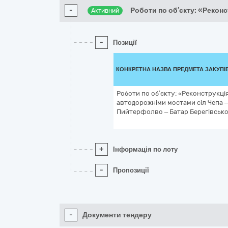
-
Роботи по об’єкту: «Рекон
Активний
-
Позиції
КОНКРЕТНА НАЗВА ПРЕДМЕТА ЗАКУПІ
Роботи по об’єкту: «Реконструкці
автодорожніми мостами сіл Чепа 
Пийтерфолво – Батар Берегівськог
+
Інформація по лоту
-
Пропозиції
-
Документи тендеру