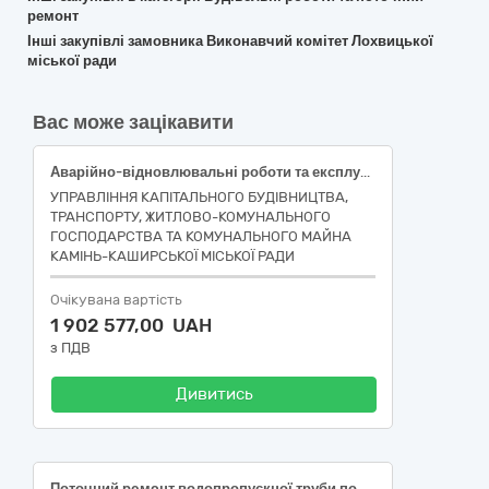
ремонт
Інші закупівлі замовника Виконавчий комітет Лохвицької
міської ради
Вас може зацікавити
Аварійно-відновлювальні роботи та експлуатаційне утримання вулиць Ковельська, Героя України Миколи Цюрика, Шевченка, Свято-Миколаївської, Героїв УПА, Торгова, Дальники, Воля, Шкільна, Європейська, Магдебурзького права, провулок Шевченка, площа Культури в м. Камінь-Каширський та вулиць Ковельська, Євгена Коновальця, Савчука в с. Підцир’я та вулиці Шкільна в с. Раків Ліс Камінь-Каширської міської ради Камінь-Каширського району Волинської області (ДК 021:2015 - 45230000-8 - Будівництво трубопроводів, ліній зв’язку та електропередач, шосе, доріг, аеродромів і залізничних доріг; вирівнювання поверхонь).
УПРАВЛІННЯ КАПІТАЛЬНОГО БУДІВНИЦТВА,
ТРАНСПОРТУ, ЖИТЛОВО-КОМУНАЛЬНОГО
ГОСПОДАРСТВА ТА КОМУНАЛЬНОГО МАЙНА
КАМІНЬ-КАШИРСЬКОЇ МІСЬКОЇ РАДИ
Очікувана вартість
1 902 577,00 UAH
з ПДВ
Дивитись
Поточний peмoнт водопропускної труби по вулиці Героїв Харкова в с. Червона Кам’янка Олександрійського району Кіровоградської області