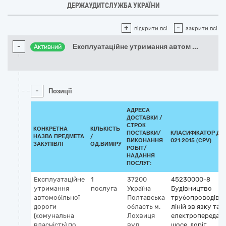
ДЕРЖАУДИТСЛУЖБА УКРАЇНИ
+
-
відкрити всі
закрити всі
-
Експлуатаційне утримання автом
...
Активний
-
Позиції
АДРЕСА
ДОСТАВКИ /
СТРОК
КОНКРЕТНА
КІЛЬКІСТЬ
ПОСТАВКИ/
КЛАСИФІКАТОР ДК
НАЗВА ПРЕДМЕТА
/
ВИКОНАННЯ
021:2015 (CPV)
ЗАКУПІВЛІ
ОД.ВИМІРУ
РОБІТ/
НАДАННЯ
ПОСЛУГ:
Експлуатаційне
1
37200
45230000-8
утримання
послуга
Україна
Будівництво
автомобільної
Полтавська
трубопроводів,
дороги
область
м.
ліній зв’язку та
(комунальна
Лохвиця
електропередач,
власність) по
вул.
шосе, доріг,