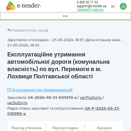
0 800 30 77 55
support@e-tender.ua
UK
Замовити дзвінок
Повернутись назад
Закупівлю оголошено - 21-05-2026, 14:51. Дата останніх змін -
21-05-2026, 14:52
Експлуатаційне утримання
автомобільної дороги (комунальна
власність) по вул. Перемоги в м.
Лохвиця Полтавської області
Оголошення про проведення.pdf
Закупівля:
UA-2026-05-21-009214-a
/
на ProZorro
/
на DoZorro
Рядок плану закупівлі та обґрунтування:
UA-P-2026-05-21-
010980-a
Період уточнень
Період подачі
Аукціон