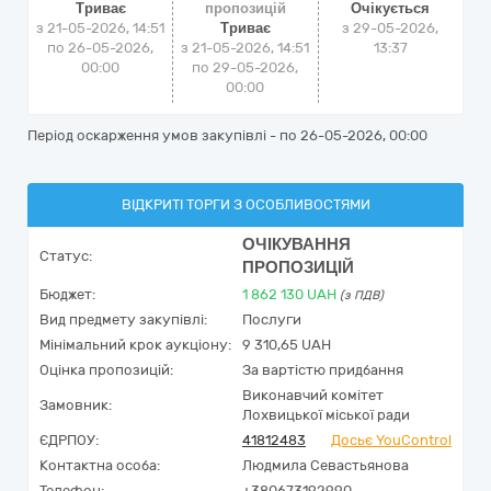
Триває
пропозицій
Очікується
з 21-05-2026, 14:51
Триває
з
29-05-2026,
по 26-05-2026,
з 21-05-2026, 14:51
13:37
00:00
по 29-05-2026,
00:00
Період оскарження умов закупівлі - по
26-05-2026, 00:00
ВІДКРИТІ ТОРГИ З ОСОБЛИВОСТЯМИ
ОЧІКУВАННЯ
Статус:
ПРОПОЗИЦІЙ
Бюджет:
1 862 130
UAH
(з ПДВ)
Вид предмету закупівлі:
Послуги
Мінімальний крок аукціону:
9 310,65 UAH
Оцінка пропозицій:
За вартістю придбання
Виконавчий комітет
Замовник:
Лохвицької міської ради
ЄДРПОУ:
41812483
Досьє YouControl
Контактна особа:
Людмила Севастьянова
Телефон:
+380673192990