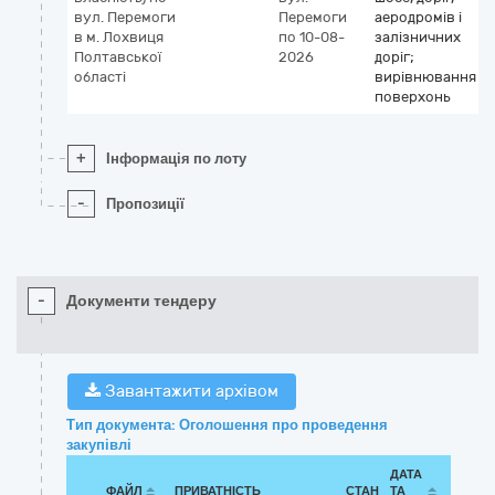
вул. Перемоги
Перемоги
аеродромів і
в м. Лохвиця
по 10-08-
залізничних
Полтавської
2026
доріг;
області
вирівнювання
поверхонь
+
Інформація по лоту
-
Пропозиції
-
Документи тендеру
Завантажити архівом
Тип документа: Оголошення про проведення
закупівлі
ДАТА
ФАЙЛ
ПРИВАТНІСТЬ
СТАН
ТА