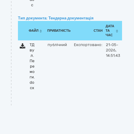
c
Тип документа: Тендерна документація
ДАТА
ФАЙЛ
ПРИВАТНІСТЬ
СТАН
ТА
ЧАС
ТД
публічний
Експортовано:
21-05-
ву
2026,
л.
14:51:43
Пе
ре
мо
ги.
do
cx