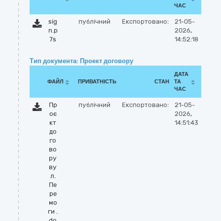
ЧАС
sig
публічний
Експортовано:
21-05-
n.p
2026,
7s
14:52:18
Тип документа: Проект договору
ДАТА
ФАЙЛ
ПРИВАТНІСТЬ
СТАН
ТА
ЧАС
Пр
публічний
Експортовано:
21-05-
оє
2026,
кт
14:51:43
до
го
во
ру
ву
л.
Пе
ре
мо
ги .
do