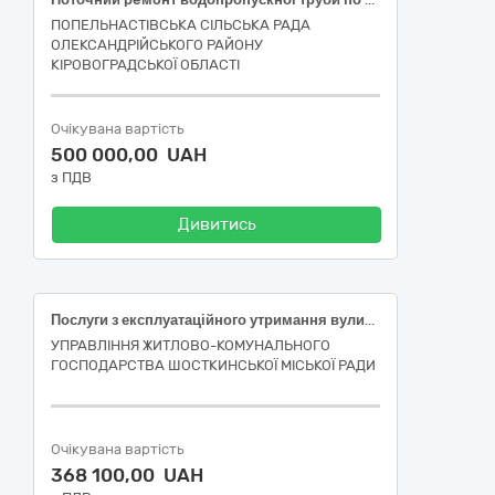
ПОПЕЛЬНАСТІВСЬКА СІЛЬСЬКА РАДА
ОЛЕКСАНДРІЙСЬКОГО РАЙОНУ
КІРОВОГРАДСЬКОЇ ОБЛАСТІ
Очікувана вартість
500 000,00 UAH
з ПДВ
Дивитись
Послуги з експлуатаційного утримання вулиць і доріг комунальної власності по вул. Берегова в м. Шостка Сумської області (улаштування тротуару)
УПРАВЛІННЯ ЖИТЛОВО-КОМУНАЛЬНОГО
ГОСПОДАРСТВА ШОСТКИНСЬКОЇ МІСЬКОЇ РАДИ
Очікувана вартість
368 100,00 UAH