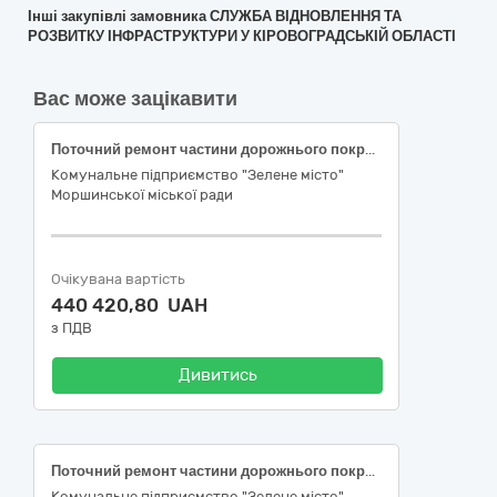
Інші закупівлі замовника СЛУЖБА ВІДНОВЛЕННЯ ТА
РОЗВИТКУ ІНФРАСТРУКТУРИ У КІРОВОГРАДСЬКІЙ ОБЛАСТІ
Вас може зацікавити
Поточний ремонт частини дорожнього покриття по вул.Заньковецької (від буд.11 до початку вул.Полуботка) в с.Довге, Стрийського району, Львівської області
Комунальне підприємство "Зелене місто"
Моршинської міської ради
Очікувана вартість
440 420,80 UAH
з ПДВ
Дивитись
Поточний ремонт частини дорожнього покриття по вул.Л.Українки (від буд.1 до буд.13) в с.Баня Лисовицька, Стрийського району, Львівської області
Комунальне підприємство "Зелене місто"