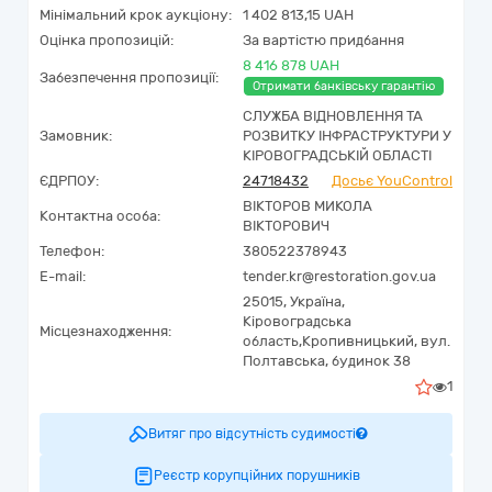
Мінімальний крок аукціону:
1 402 813,15 UAH
Оцінка пропозицій:
За вартістю придбання
8 416 878 UAH
Забезпечення пропозиції:
Отримати банківську гарантію
СЛУЖБА ВІДНОВЛЕННЯ ТА
Замовник:
РОЗВИТКУ ІНФРАСТРУКТУРИ У
КІРОВОГРАДСЬКІЙ ОБЛАСТІ
ЄДРПОУ:
24718432
Досьє YouControl
ВІКТОРОВ МИКОЛА
Контактна особа:
ВІКТОРОВИЧ
Телефон:
380522378943
E-mail:
tender.kr@restoration.gov.ua
25015,
Україна
,
Кіровоградська
Місцезнаходження:
область,
Кропивницький,
вул.
Полтавська, будинок 38
1
Витяг про відсутність судимості
Реєстр корупційних порушників