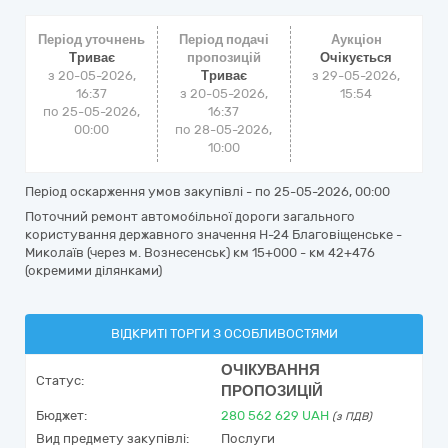
Період уточнень
Період подачі
Аукціон
Триває
пропозицій
Очікується
з 20-05-2026,
Триває
з
29-05-2026,
16:37
з 20-05-2026,
15:54
по 25-05-2026,
16:37
00:00
по 28-05-2026,
10:00
Період оскарження умов закупівлі - по
25-05-2026, 00:00
Поточний ремонт автомобільної дороги загального
користування державного значення Н-24 Благовіщенське -
Миколаїв (через м. Вознесенськ) км 15+000 - км 42+476
(окремими ділянками)
ВІДКРИТІ ТОРГИ З ОСОБЛИВОСТЯМИ
ОЧІКУВАННЯ
Статус:
ПРОПОЗИЦІЙ
Бюджет:
280 562 629
UAH
(з ПДВ)
Вид предмету закупівлі:
Послуги