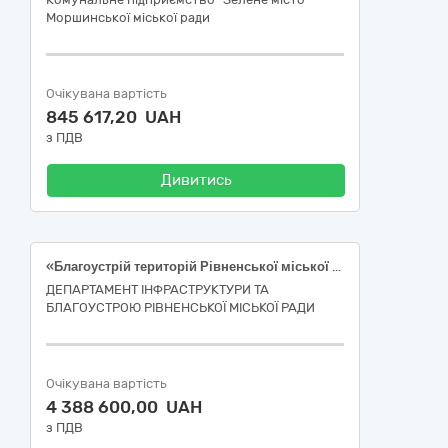
Моршинської міської ради
Очікувана вартість
845 617,20 UAH
з ПДВ
Дивитись
«Благоустрій територій Рівненської міської територіальної громади шляхом поточного ремонту і влаштування майданчика для вигулу собак на земельній ділянці з кадастровим номером 5610100000:01:041:0654 в Гідропарку в м. Рівному»
ДЕПАРТАМЕНТ ІНФРАСТРУКТУРИ ТА
БЛАГОУСТРОЮ РІВНЕНСЬКОЇ МІСЬКОЇ РАДИ
Очікувана вартість
4 388 600,00 UAH
з ПДВ