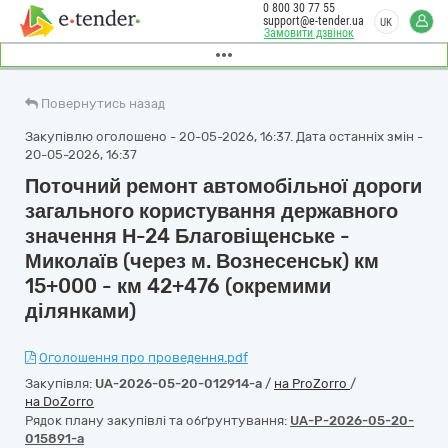
0 800 30 77 55
support@e-tender.ua
UK
Замовити дзвінок
Повернутись назад
Закупівлю оголошено - 20-05-2026, 16:37. Дата останніх змін -
20-05-2026, 16:37
Поточний ремонт автомобільної дороги
загального користування державного
значення Н-24 Благовіщенське -
Миколаїв (через м. Вознесенськ) км
15+000 - км 42+476 (окремими
ділянками)
Оголошення про проведення.pdf
Закупівля:
UA-2026-05-20-012914-a
/
на ProZorro
/
на DoZorro
Рядок плану закупівлі та обґрунтування:
UA-P-2026-05-20-
015891-a