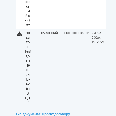
фе
кт
ни
й а
кт).
rtf
До
публічний
Експортовано:
20-05-
да
2026,
то
16:31:59
к
№3
до
ТД
ПР
Н-
24
15-
42
(П
В
Р).r
tf
Тип документа: Проект договору