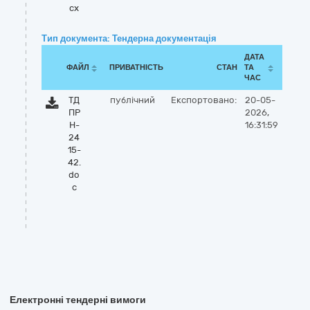
cx
Тип документа: Тендерна документація
ДАТА
ФАЙЛ
ПРИВАТНІСТЬ
СТАН
ТА
ЧАС
ТД
публічний
Експортовано:
20-05-
ПР
2026,
Н-
16:31:59
24
15-
42.
do
c
Електронні тендерні вимоги