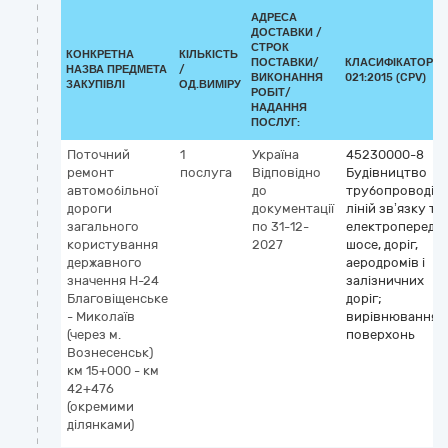
АДРЕСА
ДОСТАВКИ /
СТРОК
КОНКРЕТНА
КІЛЬКІСТЬ
ПОСТАВКИ/
КЛАСИФІКАТОР Д
НАЗВА ПРЕДМЕТА
/
ВИКОНАННЯ
021:2015 (CPV)
ЗАКУПІВЛІ
ОД.ВИМІРУ
РОБІТ/
НАДАННЯ
ПОСЛУГ:
Поточний
1
Україна
45230000-8
ремонт
послуга
Відповідно
Будівництво
автомобільної
до
трубопроводів,
дороги
документації
ліній зв’язку та
загального
по 31-12-
електропередач
користування
2027
шосе, доріг,
державного
аеродромів і
значення Н-24
залізничних
Благовіщенське
доріг;
- Миколаїв
вирівнювання
(через м.
поверхонь
Вознесенськ)
км 15+000 - км
42+476
(окремими
ділянками)