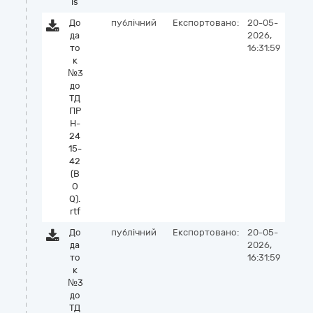
ls
До
публічний
Експортовано:
20-05-
да
2026,
то
16:31:59
к
№3
до
ТД
ПР
Н-
24
15-
42
(B
O
Q).
rtf
До
публічний
Експортовано:
20-05-
да
2026,
то
16:31:59
к
№3
до
ТД