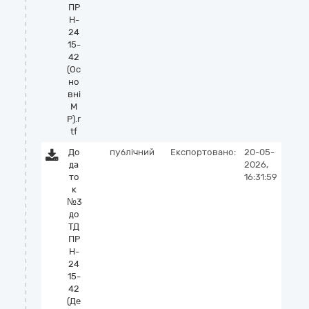
ПР
Н-
24
15-
42
(Ос
но
вні
М
Р).r
tf
До
публічний
Експортовано:
20-05-
да
2026,
то
16:31:59
к
№3
до
ТД
ПР
Н-
24
15-
42
(Де