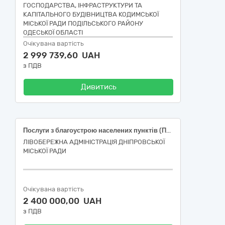
ГОСПОДАРСТВА, ІНФРАСТРУКТУРИ ТА
КАПІТАЛЬНОГО БУДІВНИЦТВА КОДИМСЬКОЇ
МІСЬКОЇ РАДИ ПОДІЛЬСЬКОГО РАЙОНУ
ОДЕСЬКОЇ ОБЛАСТІ
Очікувана вартість
2 999 739,60 UAH
з ПДВ
Дивитись
Послуги з благоустрою населених пунктів (Послуги з відсипки доріг шлаком, грейдування доріг на території Самарського району м. Дніпро)
ЛІВОБЕРЕЖНА АДМІНІСТРАЦІЯ ДНІПРОВСЬКОЇ
МІСЬКОЇ РАДИ
Очікувана вартість
2 400 000,00 UAH
з ПДВ