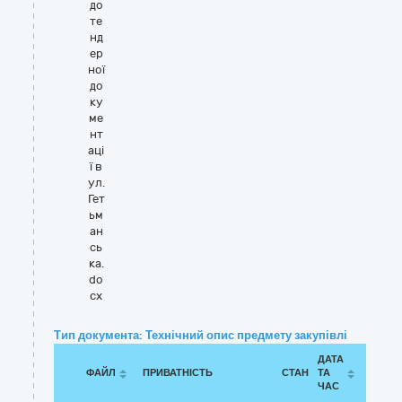
до
те
нд
ер
ної
до
ку
ме
нт
аці
ї в
ул.
Гет
ьм
ан
сь
ка.
do
cx
Тип документа: Технічний опис предмету закупівлі
ДАТА
ФАЙЛ
ПРИВАТНІСТЬ
СТАН
ТА
ЧАС