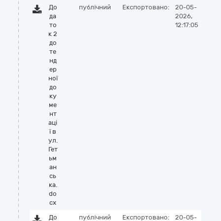
До
публічний
Експортовано:
20-05-
да
2026,
то
12:17:05
к 2
до
те
нд
ер
ної
до
ку
ме
нт
аці
ї в
ул.
Гет
ьм
ан
сь
ка.
do
cx
До
публічний
Експортовано:
20-05-