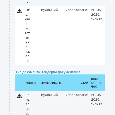
x
Ог
публічний
Експортовано:
20-05-
ол
2026,
ош
12:17:05
ен
ня
Гет
ьм
ан
сь
ка.
do
c
Тип документа: Тендерна документація
ДАТА
ФАЙЛ
ПРИВАТНІСТЬ
СТАН
ТА
ЧАС
Те
публічний
Експортовано:
20-05-
нд
2026,
ер
12:17:05
на
до