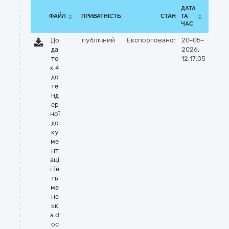
ДАТА
ФАЙЛ
ПРИВАТНІСТЬ
СТАН
ТА
ЧАС
До
публічний
Експортовано:
20-05-
да
2026,
то
12:17:05
к 4
до
те
нд
ер
ної
до
ку
ме
нт
аці
ї Ге
ть
ма
нс
ьк
а.d
oc