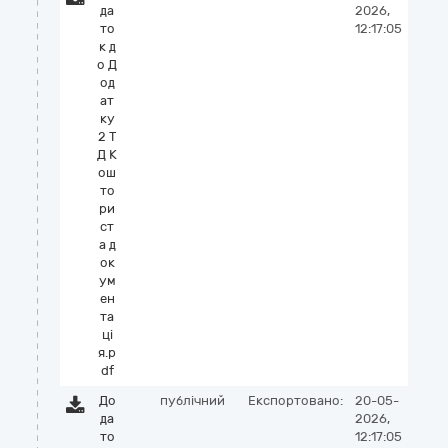
да
2026,
то
12:17:05
к д
о Д
од
ат
ку
2 Т
Д К
ош
то
ри
ст
а д
ок
ум
ен
та
ці
я.p
df
До
публічний
Експортовано:
20-05-
да
2026,
то
12:17:05