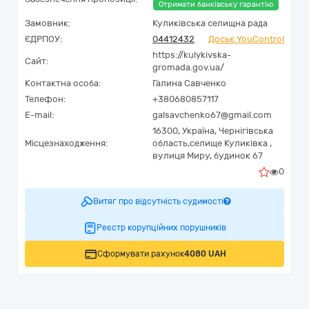
Отримати банківську гарантію
Замовник:
Куликівська селищна рада
ЄДРПОУ:
04412432
Досьє YouControl
https://kulykivska-
Сайт:
gromada.gov.ua/
Контактна особа:
Галина Савченко
Телефон:
+380680857117
E-mail:
galsavchenko67@gmail.com
16300,
Україна
,
Чернігівська
Місцезнаходження:
область,
селище Куликівка ,
вулиця Миру, будинок 67
0
Витяг про відсутність судимості
Реєстр корупційних порушників
Сформувати рахунок
4080 UAH