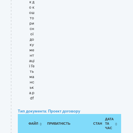
к д
о к
ош
то
ри
сн
ої
до
ку
ме
нт
аці
ї Ге
ть
ма
нс
ьк
а.p
df
Тип документа: Проект договору
ДАТА
ФАЙЛ
ПРИВАТНІСТЬ
СТАН
ТА
ЧАС