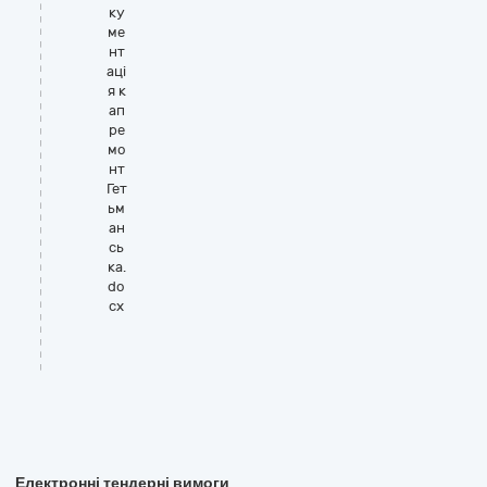
ку
ме
нт
аці
я к
ап
ре
мо
нт
Гет
ьм
ан
сь
ка.
do
cx
Електронні тендерні вимоги