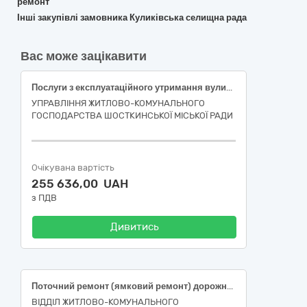
ремонт
Інші закупівлі замовника Куликівська селищна рада
Вас може зацікавити
Послуги з експлуатаційного утримання вулиць і доріг комунальної власності по вул. Григорія Квітки-Основ’яненка в м. Шостка Сумської області
УПРАВЛІННЯ ЖИТЛОВО-КОМУНАЛЬНОГО
ГОСПОДАРСТВА ШОСТКИНСЬКОЇ МІСЬКОЇ РАДИ
Очікувана вартість
255 636,00 UAH
з ПДВ
Дивитись
Поточний ремонт (ямковий ремонт) дорожнього покриття в м. Кодима Подільського району Одеської області Код ДК 021:2015 - 45230000-8 — Будівництво трубопроводів, ліній зв’язку та електропередач, шосе, доріг, аеродромів і залізничних доріг; вирівнювання поверхонь
ВІДДІЛ ЖИТЛОВО-КОМУНАЛЬНОГО