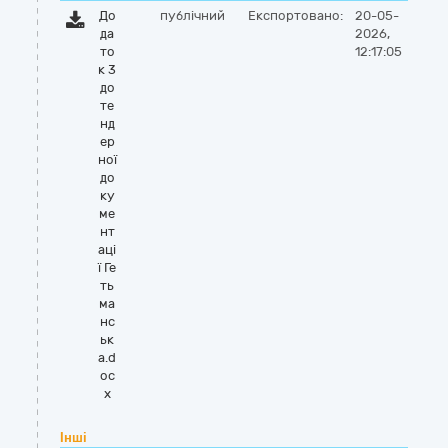
До
публічний
Експортовано:
20-05-
да
2026,
то
12:17:05
к 3
до
те
нд
ер
ної
до
ку
ме
нт
аці
ї Ге
ть
ма
нс
ьк
а.d
oc
x
Інші