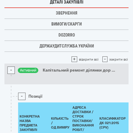
ДЕТАЛІ ЗАКУПІВЛІ
ЗВЕРНЕННЯ
ВИМОГИ/СКАРГИ
DOZORRO
ДЕРЖАУДИТСЛУЖБА УКРАЇНИ
+
-
відкрити всі
закрити всі
-
Капітальний ремонт ділянки дор
...
Активний
-
Позиції
АДРЕСА
ДОСТАВКИ /
КОНКРЕТНА
СТРОК
КІЛЬКІСТЬ
КЛАСИФІКАТОР
НАЗВА
ПОСТАВКИ/
/
ДК 021:2015
КЛ
ПРЕДМЕТА
ВИКОНАННЯ
ОД.ВИМІРУ
(CPV)
ЗАКУПІВЛІ
РОБІТ/