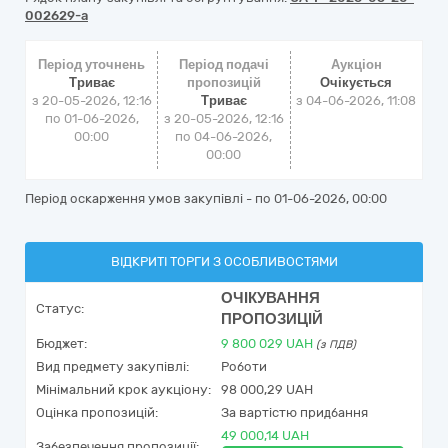
002629-a
Період уточнень
Період подачі
Аукціон
Триває
пропозицій
Очікується
з 20-05-2026, 12:16
Триває
з
04-06-2026, 11:08
по 01-06-2026,
з 20-05-2026, 12:16
00:00
по 04-06-2026,
00:00
Період оскарження умов закупівлі - по
01-06-2026, 00:00
ВІДКРИТІ ТОРГИ З ОСОБЛИВОСТЯМИ
ОЧІКУВАННЯ
Статус:
ПРОПОЗИЦІЙ
Бюджет:
9 800 029
UAH
(з ПДВ)
Вид предмету закупівлі:
Роботи
Мінімальний крок аукціону:
98 000,29 UAH
Оцінка пропозицій:
За вартістю придбання
49 000,14 UAH
Забезпечення пропозиції: