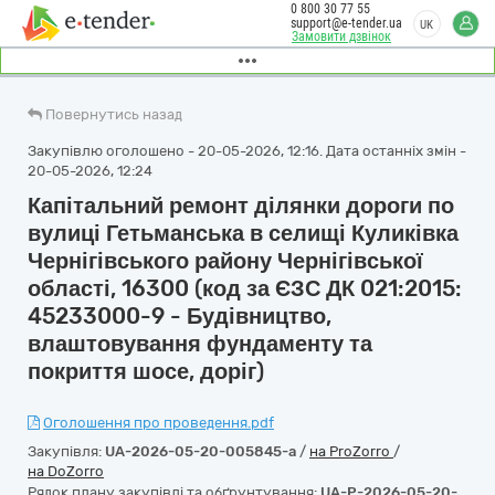
0 800 30 77 55
support@e-tender.ua
UK
Замовити дзвінок
Повернутись назад
Закупівлю оголошено - 20-05-2026, 12:16. Дата останніх змін -
20-05-2026, 12:24
Капітальний ремонт ділянки дороги по
вулиці Гетьманська в селищі Куликівка
Чернігівського району Чернігівської
області, 16300 (код за ЄЗС ДК 021:2015:
45233000-9 - Будівництво,
влаштовування фундаменту та
покриття шосе, доріг)
Оголошення про проведення.pdf
Закупівля:
UA-2026-05-20-005845-a
/
на ProZorro
/
на DoZorro
Рядок плану закупівлі та обґрунтування:
UA-P-2026-05-20-