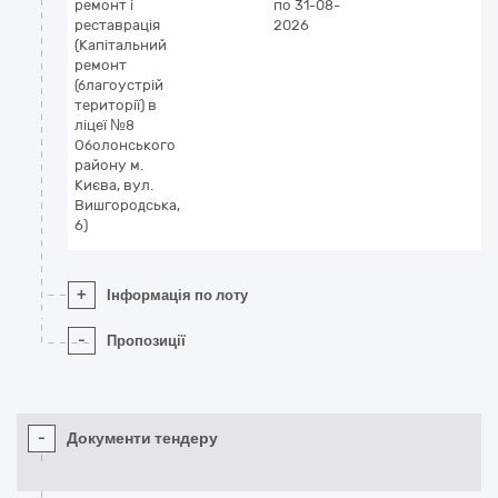
ремонт і
по 31-08-
реставрація
2026
(Капітальний
ремонт
(благоустрій
території) в
ліцеї №8
Оболонського
району м.
Києва, вул.
Вишгородська,
6)
+
Інформація по лоту
-
Пропозиції
-
Документи тендеру