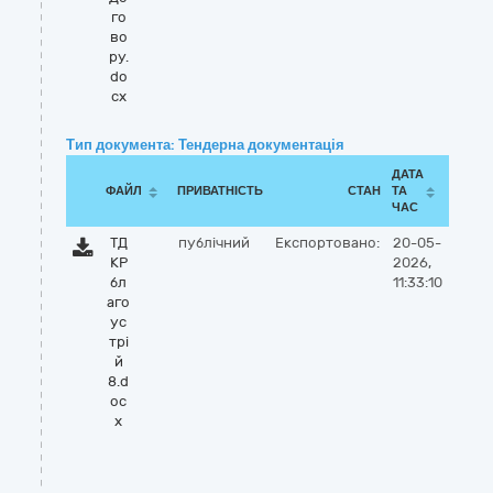
го
во
ру.
do
cx
Тип документа: Тендерна документація
ДАТА
ФАЙЛ
ПРИВАТНІСТЬ
СТАН
ТА
ЧАС
ТД
публічний
Експортовано:
20-05-
КР
2026,
бл
11:33:10
аго
ус
трі
й
8.d
oc
x