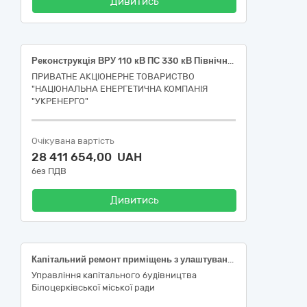
Дивитись
Реконструкція ВРУ 110 кВ ПС 330 кВ Північного ТУОМ із встановленням лінійної комірки 110 кВ для можливості приєднання вітрової електростанції ТОВ «ЛИТ ВІТЕР», Житомирська область, Коростенський р-н 45454000-4 Реконструкція
ПРИВАТНЕ АКЦІОНЕРНЕ ТОВАРИСТВО
"НАЦІОНАЛЬНА ЕНЕРГЕТИЧНА КОМПАНІЯ
"УКРЕНЕРГО"
Очікувана вартість
28 411 654,00 UAH
без ПДВ
Дивитись
Капітальний ремонт приміщень з улаштуванням систем протипожежного захисту (пожежної сигналізації, оповіщення про пожежу, керування евакуюванням людей) та системи централізованого спостерігання Білоцерківського закладу дошкільної освіти № 24 "Світанок" за адресою: вул. Зенітного полку, 36, у м. Біла Церква Київської області. Коригування
Управління капітального будівництва
Білоцерківської міської ради