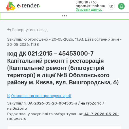
0 800 30 77 55
support@e-tender.ua
UK
Замовити дзвінок
Повернутись назад
Закупівлю оголошено - 20-05-2026, 11:33. Дата останніх змін -
20-05-2026, 11:33
код ДК 021:2015 – 45453000-7
Капітальний ремонт і реставрація
(Капітальний ремонт (благоустрій
території) в ліцеї №8 Оболонського
району м. Києва, вул. Вишгородська, 6)
Оголошення про проведення.pdf
Закупівля:
UA-2026-05-20-004505-a
/
на ProZorro
/
на DoZorro
Рядок плану закупівлі та обґрунтування:
UA-P-2026-05-20-
005958-a