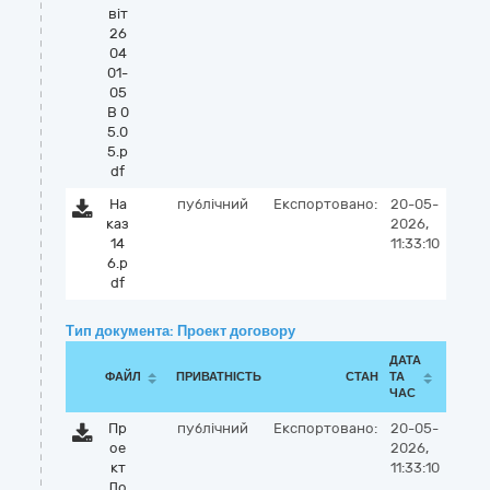
віт
26
04
01-
05
B 0
5.0
5.p
df
На
публічний
Експортовано:
20-05-
каз
2026,
14
11:33:10
6.p
df
Тип документа: Проект договору
ДАТА
ФАЙЛ
ПРИВАТНІСТЬ
СТАН
ТА
ЧАС
Пр
публічний
Експортовано:
20-05-
ое
2026,
кт
11:33:10
До