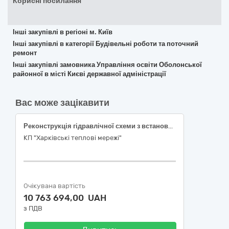
Корисні посилання
Інші закупівлі в регіоні м. Київ
Інші закупівлі в категорії Будівельні роботи та поточний
ремонт
Інші закупівлі замовника Управління освіти Оболонської
районної в місті Києві державної адміністрації
Вас може зацікавити
Реконструкція гідравлічної схеми з встановлення ЧРП6 кВ за адресою: м. Харків, *** (ЧРП №5-8) (код ДК: 021:2015-45454000-4-Реконструкція )
КП "Харківські теплові мережі"
Очікувана вартість
10 763 694,00 UAH
з ПДВ