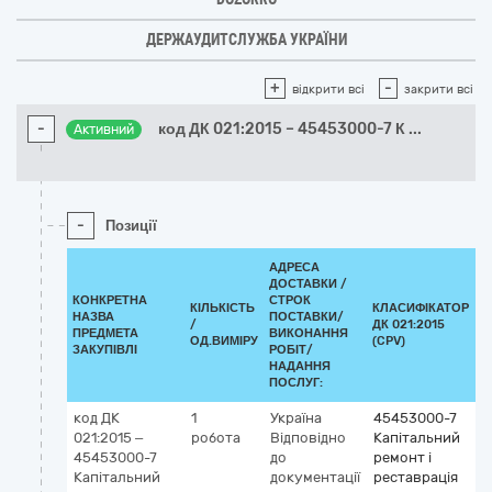
ДЕРЖАУДИТСЛУЖБА УКРАЇНИ
+
-
відкрити всі
закрити всі
-
код ДК 021:2015 – 45453000-7 К
...
Активний
-
Позиції
АДРЕСА
ДОСТАВКИ /
КОНКРЕТНА
СТРОК
КІЛЬКІСТЬ
КЛАСИФІКАТОР
НАЗВА
ПОСТАВКИ/
/
ДК 021:2015
К
ПРЕДМЕТА
ВИКОНАННЯ
ОД.ВИМІРУ
(CPV)
ЗАКУПІВЛІ
РОБІТ/
НАДАННЯ
ПОСЛУГ:
код ДК
1
Україна
45453000-7
021:2015 –
робота
Відповідно
Капітальний
45453000-7
до
ремонт і
Капітальний
документації
реставрація