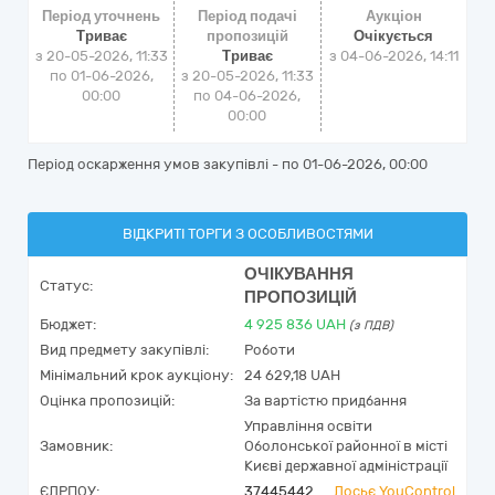
Період уточнень
Період подачі
Аукціон
Триває
пропозицій
Очікується
з 20-05-2026, 11:33
Триває
з
04-06-2026, 14:11
по 01-06-2026,
з 20-05-2026, 11:33
00:00
по 04-06-2026,
00:00
Період оскарження умов закупівлі - по
01-06-2026, 00:00
ВІДКРИТІ ТОРГИ З ОСОБЛИВОСТЯМИ
ОЧІКУВАННЯ
Статус:
ПРОПОЗИЦІЙ
Бюджет:
4 925 836
UAH
(з ПДВ)
Вид предмету закупівлі:
Роботи
Мінімальний крок аукціону:
24 629,18 UAH
Оцінка пропозицій:
За вартістю придбання
Управління освіти
Замовник:
Оболонської районної в місті
Києві державної адміністрації
ЄДРПОУ:
37445442
Досьє YouControl