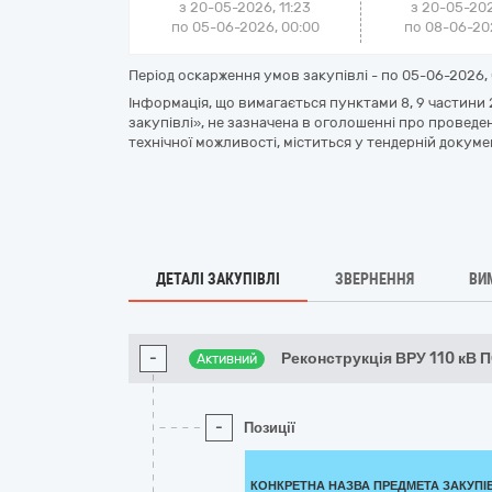
з 20-05-2026, 11:23
з 20-05-202
по 05-06-2026, 00:00
по 08-06-202
Період оскарження умов закупівлі - по
05-06-2026, 
Інформація, що вимагається пунктами 8, 9 частини 2
закупівлі», не зазначена в оголошенні про проведенн
технічної можливості, міститься у тендерній докумен
ДЕТАЛІ ЗАКУПІВЛІ
ЗВЕРНЕННЯ
ВИ
-
Реконструкція ВРУ 110 кВ 
Активний
-
Позиції
КОНКРЕТНА НАЗВА ПРЕДМЕТА ЗАКУПІ