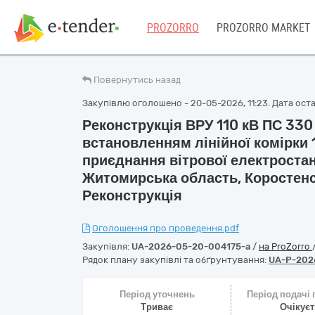
PROZORRO
PROZORRO MARKET
Повернутись назад
Закупівлю оголошено - 20-05-2026, 11:23. Дата остан
Реконструкція ВРУ 110 кВ ПС 330
встановленням лінійної комірки 
приєднання вітрової електростан
Житомирська область, Коростен
Реконструкція
Оголошення про проведення.pdf
Закупівля:
UA-2026-05-20-004175-a
/
на ProZorro
Рядок плану закупівлі та обґрунтування:
UA-P-202
Період уточнень
Період подачі
Триває
Очікує