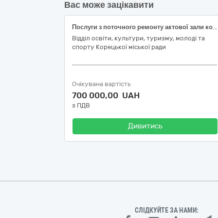
Вас може зацікавити
Послуги з поточного ремонту актової зали комунального закладу «Корецька школа мистецтв» Корецької міської ради за адресою м.Корець, вул.Київська, 77
Відділ освіти, культури, туризму, молоді та
спорту Корецької міської ради
Очікувана вартість
700 000,00 UAH
з ПДВ
Дивитись
СЛІДКУЙТЕ ЗА НАМИ: