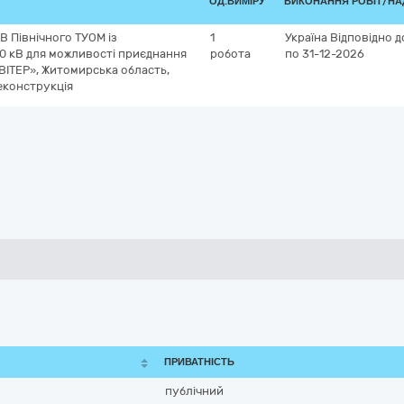
ОД.ВИМІРУ
ВИКОНАННЯ РОБІТ/НА
В Північного ТУОМ із
1
Україна
Відповідно д
10 кВ для можливості приєднання
робота
по 31-12-2026
 ВІТЕР», Житомирська область,
еконструкція
ПРИВАТНІСТЬ
публічний