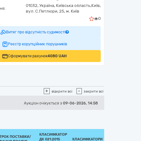
01032,
Україна
,
Київська область,
Київ,
ня:
вул. С.Петлюри, 25, м. Київ
0
Витяг про відсутність судимості
Реєстр корупційних порушників
Сформувати рахунок
4080 UAH
+
-
відкрити всі
закрити всі
Аукціон
очікується
з
09-06-2026, 14:58
КЛАСИФІКАТОР
ТРОК ПОСТАВКИ/
ДК 021:2015
КЛАСИФІКАТОРИ