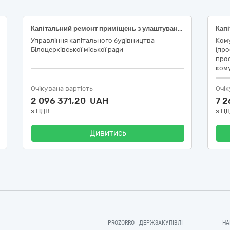
Капітальний ремонт приміщень з улаштуванням систем протипожежного захисту (пожежної сигналізації, оповіщення про пожежу, керування евакуюванням людей) та системи централізованого спостерігання Білоцерківського закладу дошкільної освіти № 3 "Веселка" за адресою: провулок Івана Гонти, 11-А, у м. Біла Церква Київської області
Управління капітального будівництва
Ком
Білоцерківської міської ради
(про
проф
ком
Очікувана вартість
Очік
2 096 371,20 UAH
7 
з ПДВ
з П
Дивитись
PROZORRO - ДЕРЖЗАКУПІВЛІ
НА