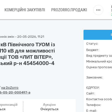
КОМЕРЦІЙНІ ЗАКУПІВЛІ
PROZORRO.ПРОДАЖІ
ніх змін - 20-05-2026, 11:21
 кВ Північного ТУОМ із
Статус:
110 кВ для можливості
Бюджет:
Вид предмету за
ції ТОВ «ЛИТ ВІТЕР»,
Мінімальний кро
ський р-н 45454000-4
Оцінка пропозиц
Замовник:
/
на DoZorro
ЄДРПОУ:
6-05-20-000497-a
Сайт:
Контактна особ
 пропозицій
Аукціон
Телефон:
ться
Очікується
E-mail: