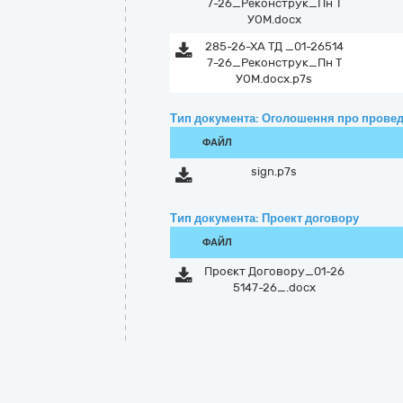
7-26_Реконструк_Пн Т
УОМ.docx
285-26-ХА ТД _01-26514
7-26_Реконструк_Пн Т
УОМ.docx.p7s
Тип документа: Оголошення про провед
ФАЙЛ
sign.p7s
Тип документа: Проект договору
ФАЙЛ
Проєкт Договору_01-26
5147-26_.docx