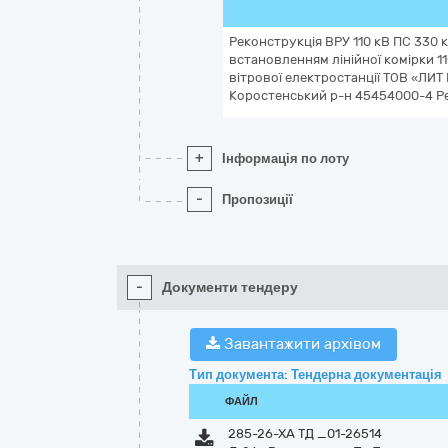
Реконструкція ВРУ 110 кВ ПС 330 к
встановленням лінійної комірки 1
вітрової електростанції ТОВ «ЛИТ
Коростенський р-н 45454000-4 Р
+
Інформація по лоту
-
Пропозиції
-
Документи тендеру
Завантажити архівом
Тип документа: Тендерна документація
ФАЙЛ
285-26-ХА ТД _01-26514