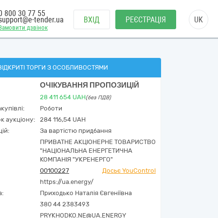
0 800 30 77 55
support@e-tender.ua
ВХІД
РЕЄСТРАЦІЯ
UK
Замовити дзвінок
ВІДКРИТІ ТОРГИ З ОСОБЛИВОСТЯМИ
ОЧІКУВАННЯ ПРОПОЗИЦІЙ
28 411 654
UAH
(без ПДВ)
купівлі:
Роботи
к аукціону:
284 116,54 UAH
ій:
За вартістю придбання
ПРИВАТНЕ АКЦІОНЕРНЕ ТОВАРИСТВО
"НАЦІОНАЛЬНА ЕНЕРГЕТИЧНА
КОМПАНІЯ "УКРЕНЕРГО"
00100227
Досьє YouControl
https://ua.energy/
а:
Приходько Наталія Євгеніївна
380 44 2383493
PRYKHODKO.NE@UA.ENERGY