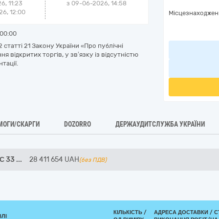
6, 11:23
з
09-06-2026, 14:58
6, 12:00
Місцезнаходжен
00:00
 статті 21 Закону України «Про публічні
я відкритих торгів, у зв’язку із відсутністю
тації.
МОГИ/СКАРГИ
DOZORRO
ДЕРЖАУДИТСЛУЖБА УКРАЇНИ
ПС 33
...
28 411 654
UAH
(без ПДВ)
КІЛЬКІСТЬ /
АДРЕСА ДОСТАВКИ /
С
ВЛІ