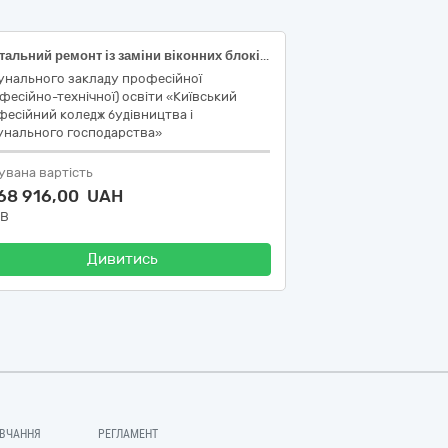
Капітальний ремонт із заміни віконних блоків із відливами та відкосами Київський професійний коледж будівництва і комунального господарства за адресою:вул.Клавдіївська,буд.22 у м.Києві
унального закладу професійної
фесійно-технічної) освіти «Київський
есійний коледж будівництва і
унального господарства»
увана вартість
268 916,00 UAH
ДВ
Дивитись
ВЧАННЯ
РЕГЛАМЕНТ