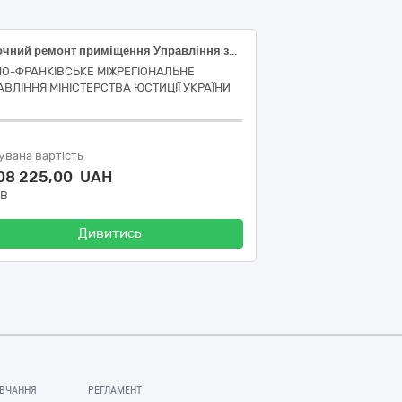
Поточний ремонт приміщення Управління забезпечення примусового виконання рішень у Чернівецькій області за адресою: Чернівецька область, Чернівецький район, м. Чернівці, вул. Л.Кобилиці, 21 А
НО-ФРАНКІВСЬКЕ МІЖРЕГІОНАЛЬНЕ
АВЛІННЯ МІНІСТЕРСТВА ЮСТИЦІЇ УКРАЇНИ
увана вартість
008 225,00 UAH
ДВ
Дивитись
ВЧАННЯ
РЕГЛАМЕНТ