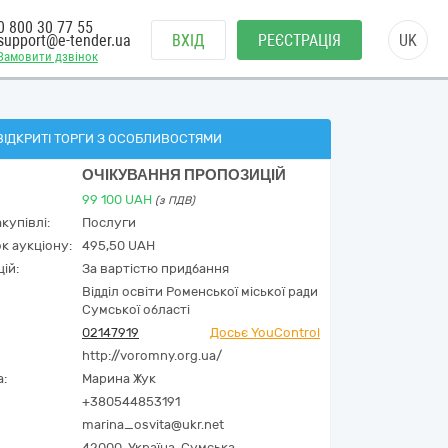
0 800 30 77 55
support@e-tender.ua
ВХІД
РЕЄСТРАЦІЯ
UK
Замовити дзвінок
ВІДКРИТІ ТОРГИ З ОСОБЛИВОСТЯМИ
ОЧІКУВАННЯ ПРОПОЗИЦІЙ
99 100
UAH
(з ПДВ)
купівлі:
Послуги
к аукціону:
495,50 UAH
ій:
За вартістю придбання
Відділ освіти Роменської міської ради
Сумської області
02147919
Досьє YouControl
http://voromny.org.ua/
а:
Марина Жук
+380544853191
marina_osvita@ukr.net
42000,
Україна
,
Сумська