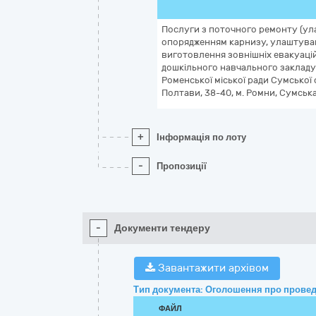
Послуги з поточного ремонту (ул
опорядженням карнизу, улаштування
виготовлення зовнішніх евакуаці
дошкільного навчального закладу 
Роменської міської ради Сумської 
Полтави, 38-40, м. Ромни, Сумськ
+
Інформація по лоту
-
Пропозиції
-
Документи тендеру
Завантажити архівом
Тип документа: Оголошення про провед
ФАЙЛ