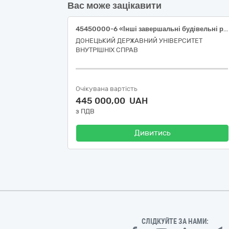
Вас може зацікавити
45450000-6 «Інші завершальні будівельні роботи» (поточний ремонт цоколю корпусу "А" та облаштування входів корпусів "А" та "Б" Донецького державного університету внутрішніх справ за адресою м. Кропивницький, вул. О. Хижняка, 4)
ДОНЕЦЬКИЙ ДЕРЖАВНИЙ УНІВЕРСИТЕТ
ВНУТРІШНІХ СПРАВ
Очікувана вартість
445 000,00 UAH
з ПДВ
Дивитись
СЛІДКУЙТЕ ЗА НАМИ: