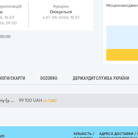
Місцезнаходжен
 пропозицій
Аукціон
ає
Очікується
6, 16:53
з
27-05-2026, 15:51
6, 09:00
00:00
МОГИ/СКАРГИ
DOZORRO
ДЕРЖАУДИТСЛУЖБА УКРАЇНИ
ту (у
...
99 100
UAH
(з ПДВ)
КІЛЬКІСТЬ /
АДРЕСА ДОСТАВКИ /
ВЛІ