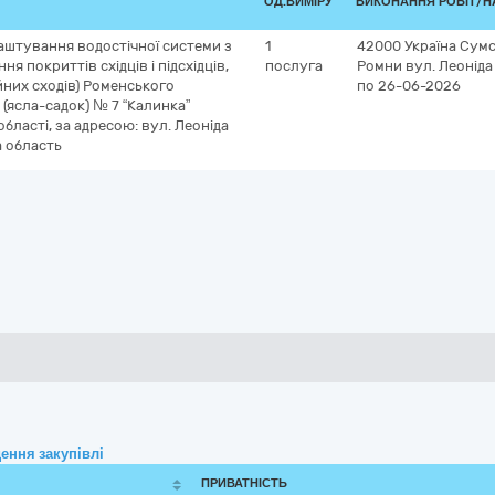
ОД.ВИМІРУ
ВИКОНАННЯ РОБІТ/Н
аштування водостічної системи з
1
42000
Україна
Сумс
 покриттів східців і підсхідців,
послуга
Ромни
вул. Леоніда
йних сходів) Роменського
по 26-06-2026
(ясла-садок) № 7 “Калинка”
області, за адресою: вул. Леоніда
а область
ення закупівлі
ПРИВАТНІСТЬ