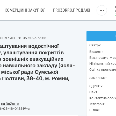
КОМЕРЦІЙНІ ЗАКУПІВЛІ
PROZORRO.ПРОДАЖІ
ніх змін - 18-05-2026, 16:55
лаштування водостічної
Статус:
, улаштування покриттів
Бюджет:
Вид предмету за
ня зовнішніх евакуаційних
Мінімальний кро
о навчального закладу (ясла-
Оцінка пропозиц
 міської ради Сумської
а Полтави, 38-40, м. Ромни,
Замовник:
ЄДРПОУ:
Сайт:
Контактна особ
/
на DoZorro
Телефон:
6-05-18-015519-a
E-mail: