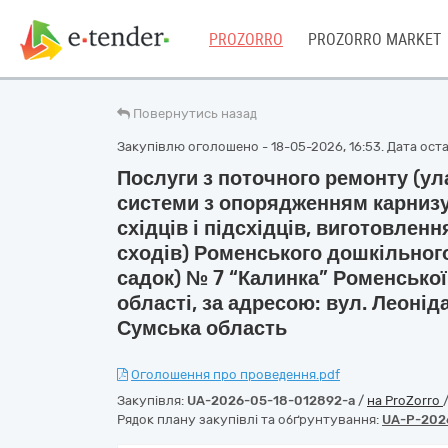
PROZORRO
PROZORRO MARKET
Повернутись назад
Закупівлю оголошено - 18-05-2026, 16:53. Дата остан
Послуги з поточного ремонту (у
системи з опорядженням карнизу
східців і підсхідців, виготовлен
сходів) Роменського дошкільног
садок) № 7 “Калинка” Роменської
області, за адресою: вул. Леонід
Сумська область
Оголошення про проведення.pdf
Закупівля:
UA-2026-05-18-012892-a
/
на ProZorro
Рядок плану закупівлі та обґрунтування:
UA-P-202