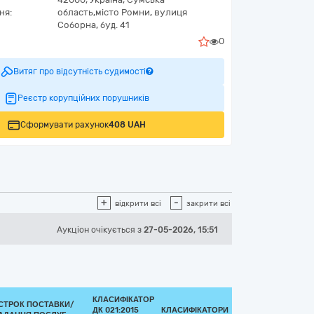
ня:
область,
місто Ромни,
вулиця
Соборна, буд. 41
0
Витяг про відсутність судимості
Реєстр корупційних порушників
Сформувати рахунок
408 UAH
+
-
відкрити всі
закрити всі
Аукціон
очікується
з
27-05-2026, 15:51
КЛАСИФІКАТОР
СТРОК ПОСТАВКИ/
ДК 021:2015
КЛАСИФІКАТОРИ