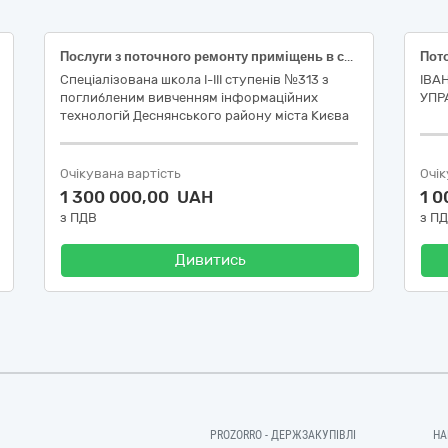
Послуги з поточного ремонту приміщень в спеціалізованій школі І-ІІІ ступенів №313 з поглибленим вивченням інформаційних технологій Деснянського району міста Києва за адресою: вул. Лісківська, буд. 7-Б
Спеціалізована школа І-ІІІ ступенів №313 з
ІВА
поглибленим вивченням інформаційних
УПР
технологій Деснянського району міста Києва
Очікувана вартість
Очік
1 300 000,00 UAH
1 
з ПДВ
з П
Дивитись
PROZORRO - ДЕРЖЗАКУПІВЛІ
НА