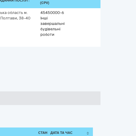
АДАННЯ ПОСЛУГ:
(CPV)
ька область
м.
45450000-6
 Полтави, 38-40
Інші
завершальні
будівельні
роботи
СТАН
ДАТА ТА ЧАС