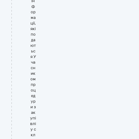
ін
ф
ор
ма
ції,
які
по
да
ют
ьс
я У
ча
сн
ик
ом
пр
оц
ед
ур
и з
ак
упі
влі
у с
кл