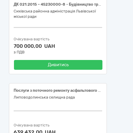
ДК 021:2015 – 45230000-8 - Будівництво трубопроводів, ліній зв’язку та електропередач, шосе, доріг, аеродромів і залізничних доріг; вирівнювання поверхонь - Послуги з поточного ремонту вулично-дорожньої мережі Сихівського району струменевим методом
Сихівська районна адміністрація Львівської
міської ради
Очікувана вартість
700 000,00 UAH
з ПДВ
Дивитись
Послуги з поточного ремонту асфальтового покриття по вулиці Лісова в селищі Липова Долина Роменського району Сумської області
Липоводолинська селищна рада
Очікувана вартість
639 432,00 UAH