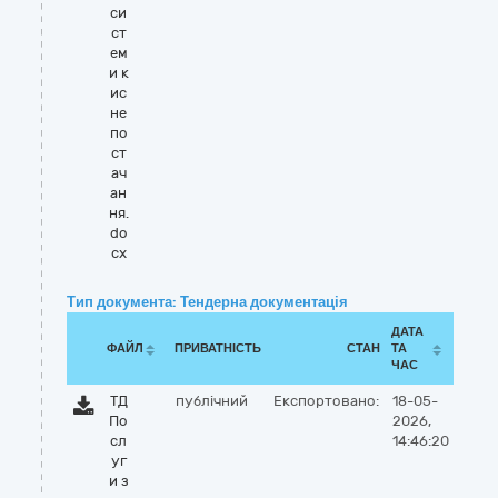
си
ст
ем
и к
ис
не
по
ст
ач
ан
ня.
do
cx
Тип документа: Тендерна документація
ДАТА
ФАЙЛ
ПРИВАТНІСТЬ
СТАН
ТА
ЧАС
ТД
публічний
Експортовано:
18-05-
По
2026,
сл
14:46:20
уг
и з