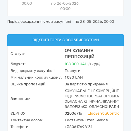
00:00
по 26-05-2026,
00:00
Період оскарження умов закупівлі - по
23-05-2026, 00:00
ВІДКРИТІ ТОРГИ З ОСОБЛИВОСТЯМИ
ОЧІКУВАННЯ
Статус:
ПРОПОЗИЦІЙ
Бюджет:
108 000
UAH
(з ПДВ)
Вид предмету закупівлі:
Послуги
Мінімальний крок аукціону:
1 080 UAH
Оцінка пропозицій:
За вартістю придбання
КОМУНАЛЬНЕ НЕКОМЕРЦІЙНЕ
ПІДПРИЄМСТВО "ЗАПОРІЗЬКА
Замовник:
ОБЛАСНА КЛІНІЧНА ЛІКАРНЯ"
ЗАПОРІЗЬКОЇ ОБЛАСНОЇ РАДИ
ЄДРПОУ:
02006716
Досьє YouControl
Контактна особа:
Костянтин Стельмаков
Телефон:
+380617698131