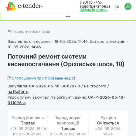
0 800 30 77 55
support@e-tender.ua
UK
Замовити дзвінок
Повернутись назад
Закупівлю оголошено - 18-05-2026, 14:46. Дата останніх змін -
18-05-2026, 14:46
Поточний ремонт системи
киснепостачання (Оріхівське шосе, 10)
Оголошення про проведення.pdf
Закупівля:
UA-2026-05-18-008707-a
/
на ProZorro
/
на DoZorro
Рядок плану закупівлі та обґрунтування:
UA-P-2026-05-18-
011096-a
Період уточнень
Період подачі
Аукціон
Триває
пропозицій
Очікується
з 18-05-2026, 14:46
Триває
з
26-05-2026,
по 23-05-2026,
з 18-05-2026, 14:46
12:24