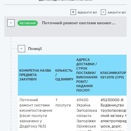
+
-
відкрити всі
закрити всі
-
Поточний ремонт системи киснеп
...
Активний
-
Позиції
АДРЕСА
ДОСТАВКИ /
СТРОК
КОНКРЕТНА НАЗВА
КІЛЬКІСТЬ
ПОСТАВКИ/
КЛАСИФІКАТОР Д
ПРЕДМЕТА
/
ВИКОНАННЯ
021:2015 (CPV)
ЗАКУПІВЛІ
ОД.ВИМІРУ
РОБІТ/
НАДАННЯ
ПОСЛУГ:
Поточний
1
69600
45230000-8
ремонт системи
послуга
Україна
Будівництво
киснепостачання
Запорізька
трубопроводів,
(обсяг послуги
область
ліній зв’язку та
зазначено у
Запоріжжя
електропередач
Додатоку №3)
Оріхівське
шосе, доріг,