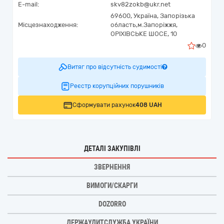
E-mail:
skv82zokb@ukr.net
69600,
Україна
,
Запорізька
Місцезнаходження:
область,
м.Запоріжжя,
ОРІХІВСЬКЕ ШОСЕ, 10
0
Витяг про відсутність судимості
Реєстр корупційних порушників
Сформувати рахунок
408 UAH
ДЕТАЛІ ЗАКУПІВЛІ
ЗВЕРНЕННЯ
ВИМОГИ/СКАРГИ
DOZORRO
ДЕРЖАУДИТСЛУЖБА УКРАЇНИ