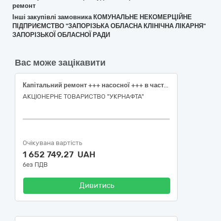
ремонт
Інші закупівлі замовника КОМУНАЛЬНЕ НЕКОМЕРЦІЙНЕ
ПІДПРИЄМСТВО "ЗАПОРІЗЬКА ОБЛАСНА КЛІНІЧНА ЛІКАРНЯ"
ЗАПОРІЗЬКОЇ ОБЛАСНОЇ РАДИ
Вас може зацікавити
Капітальний ремонт +++ насосної +++ в частині влаштування +++ (теплоїзоляція) +++ Сумська обл., Охтирський р-н, +++
АКЦІОНЕРНЕ ТОВАРИСТВО "УКPНAФТА"
Очікувана вартість
1 652 749,27 UAH
без ПДВ
Дивитись