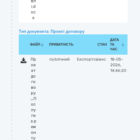
вл
і.d
oc
x
Тип документа: Проект договору
ДАТА
ФАЙЛ
ПРИВАТНІСТЬ
СТАН
ТА
ЧАС
Пр
публічний
Експортовано:
18-05-
ое
2026,
кт
14:46:20
до
го
во
ру
_П
ос
лу
ги
з р
ем
он
ту