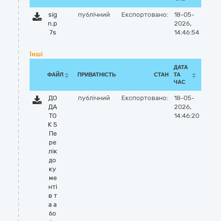
sig
публічний
Експортовано:
18-05-
n.p
2026,
7s
14:46:54
Інші
ДАТА
ФАЙЛ
ПРИВАТНІСТЬ
СТАН
ТА
ЧАС
ДО
публічний
Експортовано:
18-05-
ДА
2026,
ТО
14:46:20
К 5
Пе
ре
лік
до
ку
ме
нті
в т
а а
бо