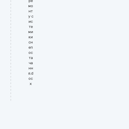
ре
мо
нт
у с
ис
те
ми
ки
сн
еп
ос
та
ча
нн
я.d
oc
x