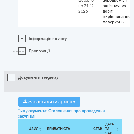
шосе, 10
аеродромів і
по 31-12-
залізничних
2026
доріг;
вирівнювання
поверхонь
+
Інформація по лоту
-
Пропозиції
-
Документи тендеру
Завантажити архівом
Тип документа: Оголошення про проведення
закупівлі
ДАТА
ФАЙЛ
ПРИВАТНІСТЬ
СТАН
ТА
ЧАС