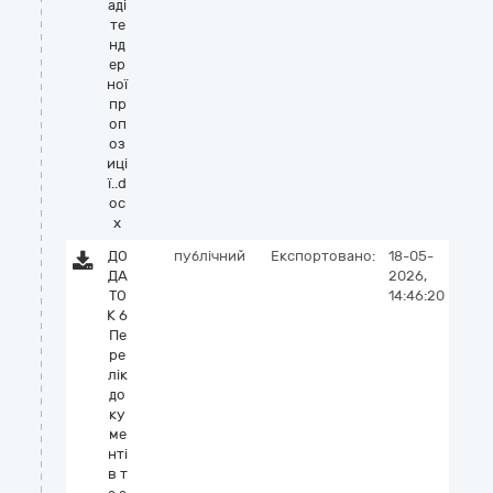
аді
те
нд
ер
ної
пр
оп
оз
иці
ї..d
oc
x
ДО
публічний
Експортовано:
18-05-
ДА
2026,
ТО
14:46:20
К 6
Пе
ре
лік
до
ку
ме
нті
в т