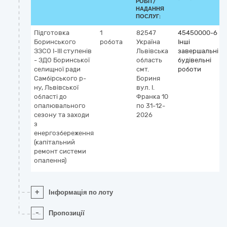
РОБІТ/
НАДАННЯ
ПОСЛУГ:
Підготовка
1
82547
45450000-6
Боринського
робота
Україна
Інші
ЗЗСО І-ІІІ ступенів
Львівська
завершальні
- ЗДО Боринської
область
будівельні
селищної ради
смт.
роботи
Самбірського р-
Бориня
ну, Львівської
вул. І.
області до
Франка 10
опалювального
по 31-12-
сезону та заходи
2026
з
енергозбереження
(капітальний
ремонт системи
опалення)
+
Інформація по лоту
-
Пропозиції