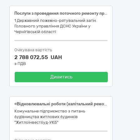
Послуги з проведення поточного ремонту приміщень адміністративної будівлі 2 ДПРЧ (м. Чернігів) 1 ДПРЗ Головного управління ДСНС України у Чернігівській області за адресою: м. Чернігів, вул. Жабинського, 21
1 Державний пожежно-рятувальний загін
Головного управління ДСНС України у
Чернігівській області
Очікувана вартість
2 788 072,55 UAH
з ПДВ
Дивитись
«Відновлювальні роботи (капітальний ремонт) на багатоквартирному житловому будинку по вул.Анатолія Петрицького 15-А у м.Києві, пошкодженому внаслідок воєнних дій Російської Федерації» (код CPV за ДК 021:2015: 45450000-6 — Інші завершальні будівельні роботи)
Комунальне підприємство з питань
будівництва житлових будинків
"Житлоінвестбуд-УКБ"