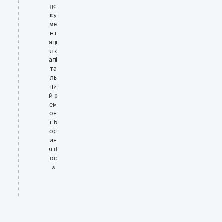
до
ку
ме
нт
аці
я к
апі
та
ль
ни
й р
ем
он
т Б
ор
ин
я.d
oc
x