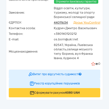
Отримати банківську гарантію
Відділ освіти, культури,
Замовник:
туризму, молоді та спорту
Боринської селищної ради
ЄДРПОУ:
44011634
Досьє YouControl
Контактна особа:
Кудрич Дмитро Васильович
Телефон:
+380140120212
E-mail:
os.born@ukr.net
82547,
Україна
,
Львівська
область,
селище міського
Місцезнаходження:
типу Бориня,
вул.Франка
Івана, будинок 4
0
Витяг про відсутність судимості
Реєстр корупційних порушників
Сформувати рахунок
4080 UAH