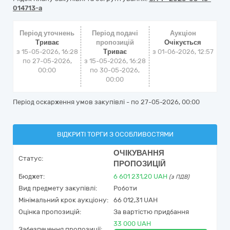
014713-a
Період уточнень
Період подачі
Аукціон
Триває
пропозицій
Очікується
з 15-05-2026, 16:28
Триває
з
01-06-2026, 12:57
по 27-05-2026,
з 15-05-2026, 16:28
00:00
по 30-05-2026,
00:00
Період оскарження умов закупівлі - по
27-05-2026, 00:00
ВІДКРИТІ ТОРГИ З ОСОБЛИВОСТЯМИ
ОЧІКУВАННЯ
Статус:
ПРОПОЗИЦІЙ
Бюджет:
6 601 231,20
UAH
(з ПДВ)
Вид предмету закупівлі:
Роботи
Мінімальний крок аукціону:
66 012,31 UAH
Оцінка пропозицій:
За вартістю придбання
33 000 UAH
Забезпечення пропозиції: