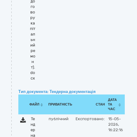
до
го
во
ру
ка
піт
ал
ьн
ий
ре
мо
н
т).
do
cx
Тип документа: Тендерна документація
ДАТА
ФАЙЛ
ПРИВАТНІСТЬ
СТАН
ТА
ЧАС
Те
публічний
Експортовано:
15-05-
нд
2026,
ер
16:22:16
на