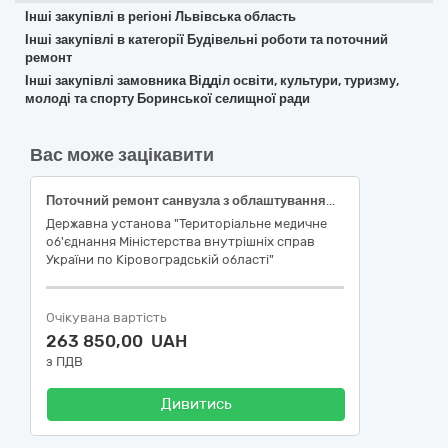
Інші закупівлі в регіоні Львівська область
Інші закупівлі в категорії Будівельні роботи та поточний
ремонт
Інші закупівлі замовника Відділ освіти, культури, туризму,
молоді та спорту Боринської селищної ради
Вас може зацікавити
Поточний ремонт санвузла з облаштуванням елементів безбар’єрності згідно до коду ДК 021:2015 (CPV): 45450000-6 — Інші завершальні будівельні роботи
Державна установа "Територіальне медичне
об'єднання Міністерства внутрішніх справ
України по Кіровоградській області"
Очікувана вартість
263 850,00 UAH
з ПДВ
Дивитись