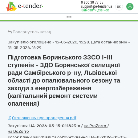
0 800 30 77 55
support@e-tender.ua
UK
Замовити дзвінок
Повернутись назад
Закупівлю оголошено - 15-05-2026, 16:28. Дата останніх змін -
15-05-2026, 16:29
Підготовка Боринського ЗЗСО І-ІІІ
ступенів - ЗДО Боринської селищної
ради Самбірського р-ну, Львівської
області до опалювального сезону та
заходи з енергозбереження
(капітальний ремонт системи
опалення)
Оголошення про проведення.pdf
Закупівля:
UA-2026-05-15-011823-a
/
на ProZorro
/
на DoZorro
Рядок плану закупівлі та обґрунтування:
UA-P-2026-05-15-