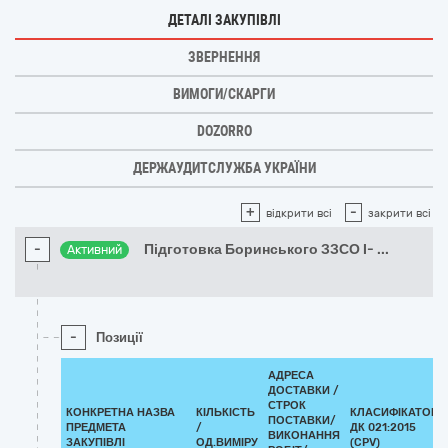
ДЕТАЛІ ЗАКУПІВЛІ
ЗВЕРНЕННЯ
ВИМОГИ/СКАРГИ
DOZORRO
ДЕРЖАУДИТСЛУЖБА УКРАЇНИ
+
-
відкрити всі
закрити всі
-
Підготовка Боринського ЗЗСО І-
...
Активний
-
Позиції
АДРЕСА
ДОСТАВКИ /
СТРОК
КОНКРЕТНА НАЗВА
КІЛЬКІСТЬ
КЛАСИФІКАТОР
ПОСТАВКИ/
ПРЕДМЕТА
/
ДК 021:2015
ВИКОНАННЯ
ЗАКУПІВЛІ
ОД.ВИМІРУ
(CPV)