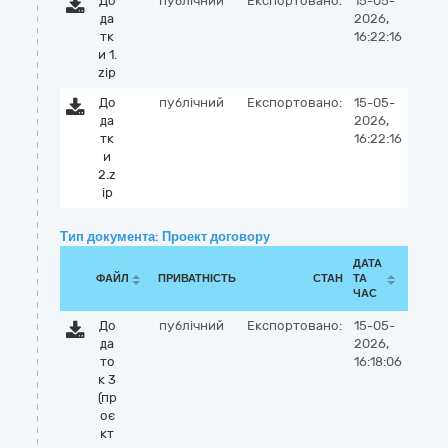
До
публічний
Експортовано:
15-05-
да
2026,
тк
16:22:16
и 1.
zip
До
публічний
Експортовано:
15-05-
да
2026,
тк
16:22:16
и
2.z
ip
Тип документа: Проект договору
ДАТА
ФАЙЛ
ПРИВАТНІСТЬ
СТАН
ТА
ЧАС
До
публічний
Експортовано:
15-05-
да
2026,
то
16:18:06
к 3
(пр
оє
кт