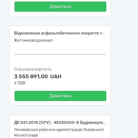
Дивитись
Відновлення асфальтобетонного покриття територій після виконання аварійних робіт на інженерних підземних мережах централізованого водовідведення та водопостачання
Житомирводоканал
Очікувана вартість
3 555 891,00 UAH
з ПДВ
Дивитись
ДК 021:2015 (CPV) : 45230000-8 Будівництво трубопроводів, ліній зв'язку та електропередач, шосе, доріг, аеродромів і залізничних доріг; вирівнювання поверхонь (Утримання вулично-дорожньої мережі, а саме: послуги з поточного ремонту дорожнього покриття на вул. Зелена (на ділянці від вул. І. Франка до вул. Івасюка) у м. Львові)
Личаківська районна адміністрація Львівської
міської ради