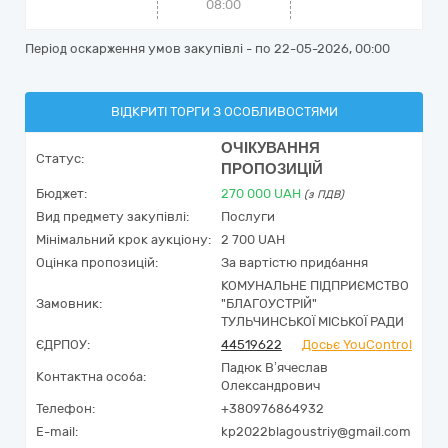
08:00
Період оскарження умов закупівлі - по
22-05-2026, 00:00
ВІДКРИТІ ТОРГИ З ОСОБЛИВОСТЯМИ
ОЧІКУВАННЯ
Статус:
ПРОПОЗИЦІЙ
Бюджет:
270 000
UAH
(з ПДВ)
Вид предмету закупівлі:
Послуги
Мінімальний крок аукціону:
2 700 UAH
Оцінка пропозицій:
За вартістю придбання
КОМУНАЛЬНЕ ПІДПРИЄМСТВО
Замовник:
"БЛАГОУСТРІЙ"
ТУЛЬЧИНСЬКОЇ МІСЬКОЇ РАДИ
ЄДРПОУ:
44519622
Досьє YouControl
Падюк В’ячеслав
Контактна особа:
Олександрович
Телефон:
+380976864932
E-mail:
kp2022blagoustriy@gmail.com