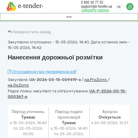
0 800 30 77 55
support@e-tender.ua
UK
Замовити дзвінок
Повернутись назад
Закупівлю оголошено - 15-05-2026, 14:40. Дата останніх змін -
15-05-2026, 14:42
Нанесення дорожньої розмітки
Оголошення про проведення.pdf
Закупівля:
UA-2026-05-15-009419-a
/
на ProZorro
/
на DoZorro
Рядок плану закупівлі та обґрунтування:
UA-P-2026-05-15-
000367-a
Період уточнень
Період подачі
Аукціон
Триває
пропозицій
Очікується
з 15-05-2026, 14:40
Триває
з
26-05-2026, 12:21
по 22-05-2026,
з 15-05-2026, 14:40
00:00
по 25-05-2026,