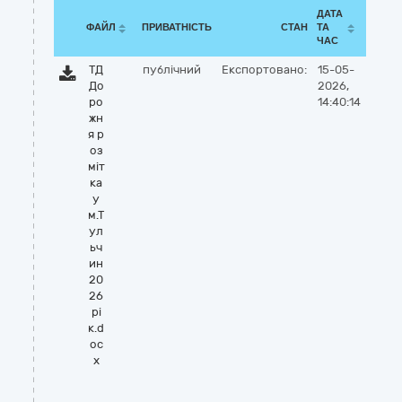
ДАТА
ФАЙЛ
ПРИВАТНІСТЬ
СТАН
ТА
ЧАС
ТД
публічний
Експортовано:
15-05-
До
2026,
ро
14:40:14
жн
я р
оз
міт
ка
у
м.Т
ул
ьч
ин
20
26
рі
к.d
oc
x