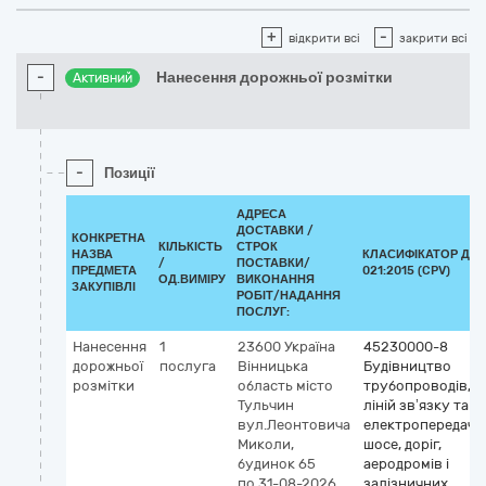
+
-
відкрити всі
закрити всі
-
Нанесення дорожньої розмітки
Активний
-
Позиції
АДРЕСА
ДОСТАВКИ /
КОНКРЕТНА
КІЛЬКІСТЬ
СТРОК
НАЗВА
КЛАСИФІКАТОР ДК
/
ПОСТАВКИ/
ПРЕДМЕТА
021:2015 (CPV)
ОД.ВИМІРУ
ВИКОНАННЯ
ЗАКУПІВЛІ
РОБІТ/НАДАННЯ
ПОСЛУГ:
Нанесення
1
23600
Україна
45230000-8
дорожньої
послуга
Вінницька
Будівництво
розмітки
область
місто
трубопроводів,
Тульчин
ліній зв’язку та
вул.Леонтовича
електропередач,
Миколи,
шосе, доріг,
будинок 65
аеродромів і
по 31-08-2026
залізничних