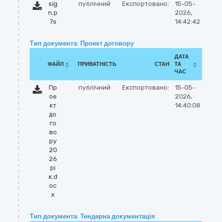
sig
публічний
Експортовано:
15-05-
n.p
2026,
7s
14:42:42
Тип документа: Проект договору
ДАТА
ФАЙЛ
ПРИВАТНІСТЬ
СТАН
ТА
ЧАС
Пр
публічний
Експортовано:
15-05-
ое
2026,
кт
14:40:08
до
го
во
ру
20
26
рі
к.d
oc
x
Тип документа: Тендерна документація