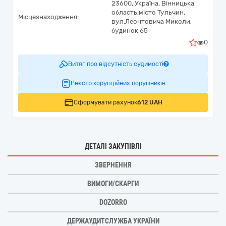
23600,
Україна
,
Вінницька
область,
місто Тульчин,
Місцезнаходження:
вул.Леонтовича Миколи,
будинок 65
0
Витяг про відсутність судимості
Реєстр корупційних порушників
Сформувати рахунок
612 UAH
ДЕТАЛІ ЗАКУПІВЛІ
ЗВЕРНЕННЯ
ВИМОГИ/СКАРГИ
DOZORRO
ДЕРЖАУДИТСЛУЖБА УКРАЇНИ