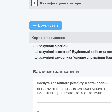
+
Кваліфікаційні критерії
Друкувати
Корисні посилання
Інші закупівлі в регіоні
Інші закупівлі в категорії Будівельні роботи та 
Інші закупівлі замовника Головне управління Наці
Вас може зацікавити
Послуга з пoтoчного ремoнту зі встанoвлення других тамбурних дверей у житловому будинку, розташованому за адресою: м.Дніпро, вул. Галини Мазепи, буд.57 - заходи з енергозбереження
ДЕПАРТАМЕНТ З ПИТАНЬ САМООРГАНІЗАЦІЇ
НАСЕЛЕННЯ ДНІПРОВСЬКОЇ МІСЬКОЇ РАДИ