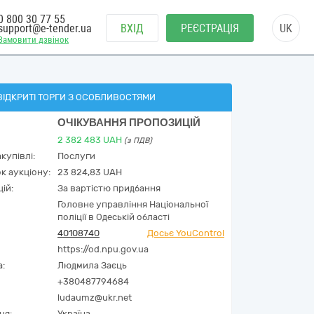
0 800 30 77 55
support@e-tender.ua
ВХІД
РЕЄСТРАЦІЯ
UK
Замовити дзвінок
ВІДКРИТІ ТОРГИ З ОСОБЛИВОСТЯМИ
ОЧІКУВАННЯ ПРОПОЗИЦІЙ
2 382 483
UAH
(з ПДВ)
купівлі:
Послуги
к аукціону:
23 824,83 UAH
ій:
За вартістю придбання
Головне управління Національної
поліції в Одеській області
40108740
Досьє YouControl
https://od.npu.gov.ua
а:
Людмила Заєць
+380487794684
ludaumz@ukr.net
ня:
Україна