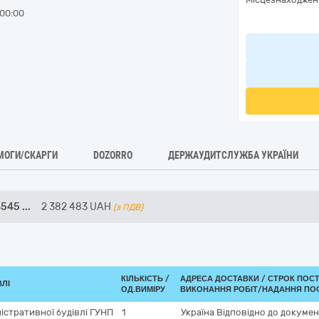
00:00
МОГИ/СКАРГИ
DOZORRO
ДЕРЖАУДИТСЛУЖБА УКРАЇНИ
4545
...
2 382 483
UAH
(з ПДВ)
КІЛЬКІСТЬ /
АДРЕСА ДОСТАВКИ /
СТРОК ПОС
ВЛІ
ОД.ВИМІРУ
ВИКОНАННЯ РОБІТ/НАДАННЯ ПОС
істративної будівлі ГУНП
1
Україна
Відповідно до докумен