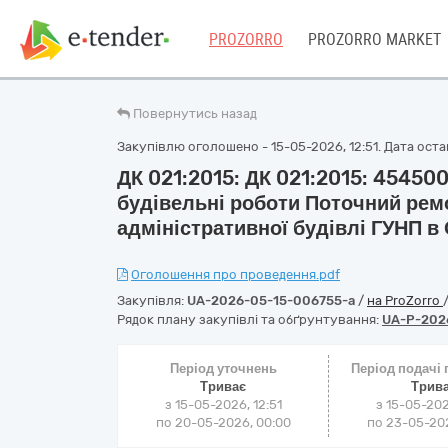
PROZORRO
PROZORRO MARKET
Повернутись назад
Закупівлю оголошено - 15-05-2026, 12:51. Дата остан
ДК 021:2015: ДК 021:2015: 45450
будівельні роботи Поточний ре
адміністративної будівлі ГУНП в 
Оголошення про проведення.pdf
Закупівля:
UA-2026-05-15-006755-a
/
на ProZorro
Рядок плану закупівлі та обґрунтування:
UA-P-202
Період уточнень
Період подачі
Триває
Трив
з 15-05-2026, 12:51
з 15-05-202
по 20-05-2026, 00:00
по 23-05-202