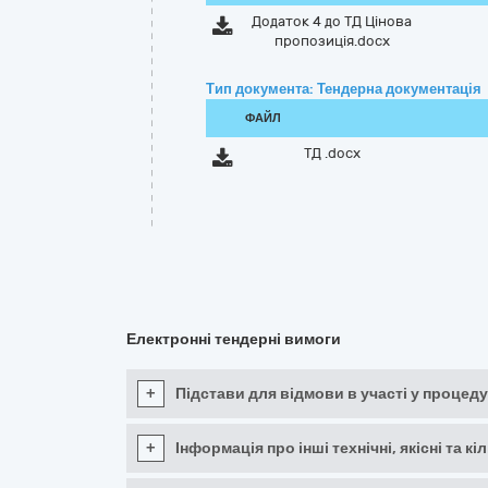
Додаток 4 до ТД Цiнова
пропозицiя.docx
Тип документа: Тендерна документація
ФАЙЛ
ТД .docx
Електронні тендерні вимоги
+
Підстави для відмови в участі у процеду
+
Інформація про інші технічні, якісні та 