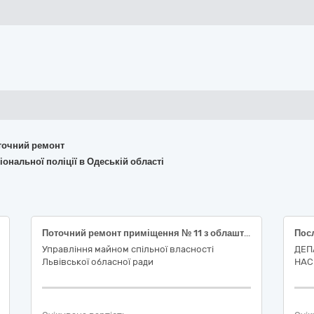
поточний ремонт
ональної поліції в Одеській області
Поточний ремонт приміщення № 11 з облаштуванням доступного середовища для маломобільних груп населення та із заміною гостроаварійних елементів віконних конструкцій за адресою : м. Львів, вул. Винниченка, 16
Управління майном спільної власності
ДЕП
Львівської обласної ради
НАС