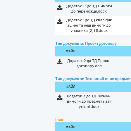
Додаток 1.1 до ТД Вимоги
до переможця.docx
Додаток 1 до ТД кваліфік
аційні та інші вимоги до
учасника (2) (1).docx
Тип документа: Проект договору
ФАЙЛ
Додаток 2 до ТД Проєкт
договору.doc
Тип документа: Технічний опис предмету
ФАЙЛ
Додаток 3 до ТД Технічні
вимоги до предмета зак
упівлі.docx
Інші
ФАЙЛ