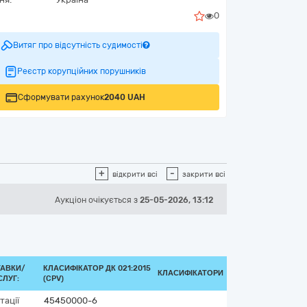
0
Витяг про відсутність судимості
Реєстр корупційних порушників
Сформувати рахунок
2040 UAH
+
-
відкрити всі
закрити всі
Аукціон
очікується
з
25-05-2026, 13:12
ТАВКИ/
КЛАСИФІКАТОР ДК 021:2015
КЛАСИФІКАТОРИ
ЛУГ:
(CPV)
тації
45450000-6