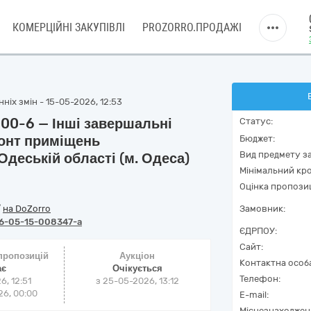
КОМЕРЦІЙНІ ЗАКУПІВЛІ
PROZORRO.ПРОДАЖІ
ніх змін - 15-05-2026, 12:53
000-6 — Інші завершальні
Статус:
монт приміщень
Бюджет:
Вид предмету за
Одеській області (м. Одеса)
Мінімальний кро
Оцінка пропозиц
/
на DoZorro
Замовник:
6-05-15-008347-a
ЄДРПОУ:
Сайт:
 пропозицій
Аукціон
Контактна особ
ає
Очікується
Телефон:
6, 12:51
з
25-05-2026, 13:12
6, 00:00
E-mail:
Місцезнаходжен