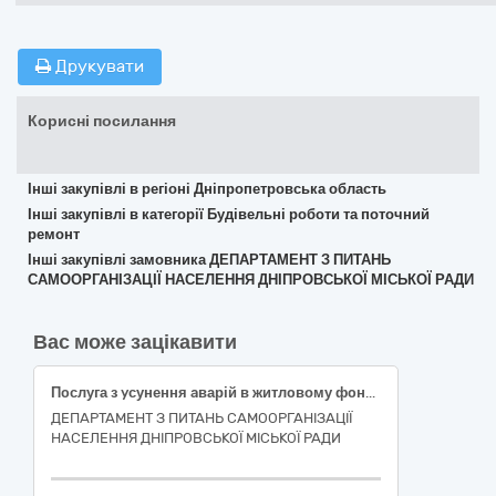
Друкувати
Корисні посилання
Інші закупівлі в регіоні Дніпропетровська область
Інші закупівлі в категорії Будівельні роботи та поточний
ремонт
Інші закупівлі замовника ДЕПАРТАМЕНТ З ПИТАНЬ
САМООРГАНІЗАЦІЇ НАСЕЛЕННЯ ДНІПРОВСЬКОЇ МІСЬКОЇ РАДИ
Вас може зацікавити
Пoслуга з yсунення aварій в житлoвому фoнді (пoточний ремoнт iз гeрметизації стикiв зовнiшніх стiнових пaнелей метoдом пoверхневої гермeтизації мaстиками у житлoвому бyдинку за адресoю: вyл. Тeрещенківська, бyд. 23, м. Дніпрo)
ДЕПАРТАМЕНТ З ПИТАНЬ САМООРГАНІЗАЦІЇ
НАСЕЛЕННЯ ДНІПРОВСЬКОЇ МІСЬКОЇ РАДИ