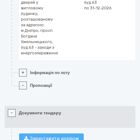
дверей у
буд.63
житловому
по 31-12-2026
будинку,
розташованому
за адресою:
м.Дніпро, просп.
Богдана
Хмельницького,
буд.63 - заходи з
енергозбереження
+
Інформація по лоту
-
Пропозиції
-
Документи тендеру
Завантажити архівом