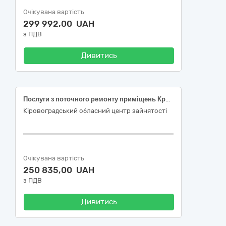
Очікувана вартість
299 992,00 UAH
з ПДВ
Дивитись
Послуги з поточного ремонту приміщень Кропивницької філії Кіровоградського обласного центру зайнятості за адресою: вул. Євгена Маланюка , 15, м. Кропивницький, Кропивницький район, Кіровоградська область
Кіровоградський обласний центр зайнятості
Очікувана вартість
250 835,00 UAH
з ПДВ
Дивитись