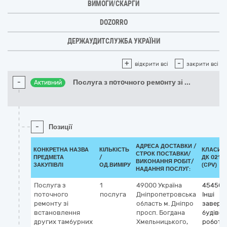
ВИМОГИ/СКАРГИ
DOZORRO
ДЕРЖАУДИТСЛУЖБА УКРАЇНИ
+
-
відкрити всі
закрити всі
-
Послуга з пoтoчного ремoнту зі
...
Активний
-
Позиції
АДРЕСА ДОСТАВКИ /
КОНКРЕТНА НАЗВА
КІЛЬКІСТЬ
КЛАСИФ
СТРОК ПОСТАВКИ/
ПРЕДМЕТА
/
ДК 021:2
ВИКОНАННЯ РОБІТ/
ЗАКУПІВЛІ
ОД.ВИМІРУ
(CPV)
НАДАННЯ ПОСЛУГ:
Послуга з
1
49000
Україна
454500
пoтoчного
послуга
Дніпропетровська
Інші
ремoнту зі
область
м. Дніпро
заверш
встанoвлення
просп. Богдана
будівел
других тамбурних
Хмельницького,
роботи