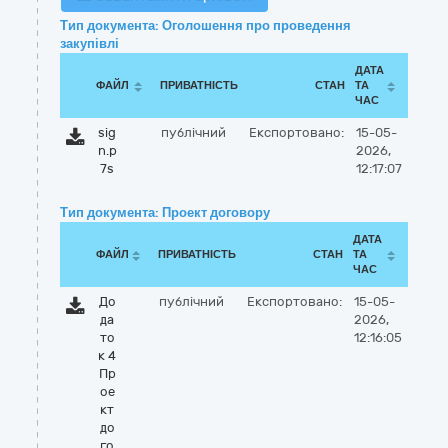
Тип документа: Оголошення про проведення
закупівлі
ДАТА
ФАЙЛ
ПРИВАТНІСТЬ
СТАН
ТА
ЧАС
sig
публічний
Експортовано:
15-05-
n.p
2026,
7s
12:17:07
Тип документа: Проект договору
ДАТА
ФАЙЛ
ПРИВАТНІСТЬ
СТАН
ТА
ЧАС
До
публічний
Експортовано:
15-05-
да
2026,
то
12:16:05
к 4
Пр
ое
кт
до
го