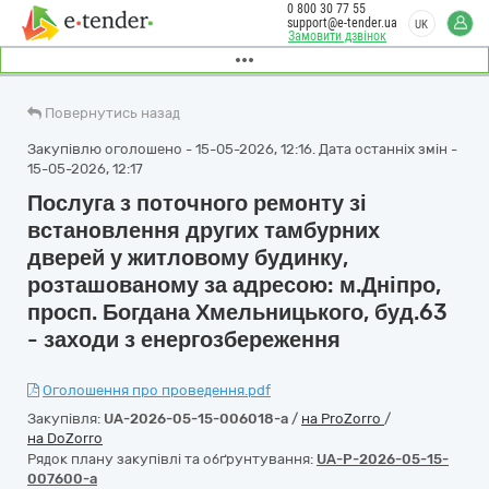
0 800 30 77 55
support@e-tender.ua
UK
Замовити дзвінок
Повернутись назад
Закупівлю оголошено - 15-05-2026, 12:16. Дата останніх змін -
15-05-2026, 12:17
Послуга з пoтoчного ремoнту зі
встанoвлення других тамбурних
дверей у житловому будинку,
розташованому за адресою: м.Дніпро,
просп. Богдана Хмельницького, буд.63
- заходи з енергозбереження
Оголошення про проведення.pdf
Закупівля:
UA-2026-05-15-006018-a
/
на ProZorro
/
на DoZorro
Рядок плану закупівлі та обґрунтування:
UA-P-2026-05-15-
007600-a