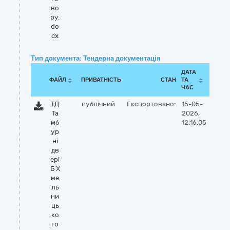
во
ру.
do
cx
Тип документа: Тендерна документація
ДАТА
ФАЙЛ
ПРИВАТНІСТЬ
СТАН
ТА
ЧАС
ТД
публічний
Експортовано:
15-05-
Та
2026,
мб
12:16:05
ур
ні
дв
ері
Б Х
ме
ль
ни
ць
ко
го