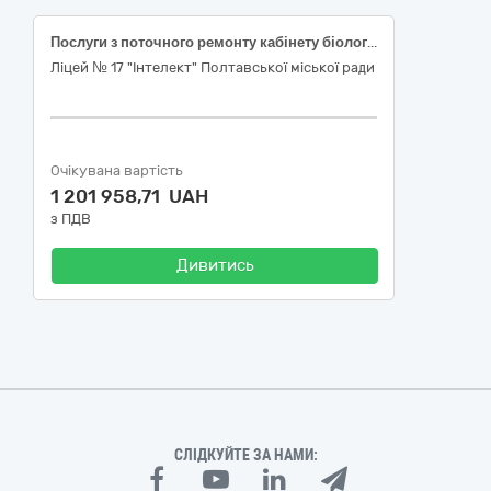
Послуги з поточного ремонту кабінету біології для створення сучасного освітнього простору в Ліцеї №17 "Інтелект" Полтавської міської ради за адресою: м. Полтава, б-р Богдана Хмельницького, 15 (ДК 021:2015: 45450000-6 - Інші завершальні будівельні роботи)
Ліцей № 17 "Інтелект" Полтавської міської ради
Очікувана вартість
1 201 958,71 UAH
з ПДВ
Дивитись
СЛІДКУЙТЕ ЗА НАМИ: