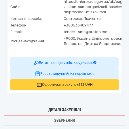
https://dniprorada.gov.ua/uk/page/u
Сайт:
z-pitan-samoorganizacii-naselennya
dniprovskoi-miskoi-radi
Контактна особа:
Святослав Ткаченко
Телефон:
+380633409477
E-mail:
tender_sme@proton.me
49000,
Україна
,
Дніпропетровська о
Місцезнаходження:
Дніпро,
пр. Дмитра Яворницького, 
Витяг про відсутність судимості
Реєстр корупційних порушників
Сформувати рахунок
612 UAH
ДЕТАЛІ ЗАКУПІВЛІ
ЗВЕРНЕННЯ