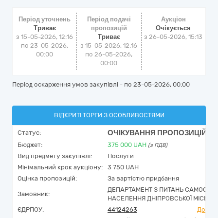
Період уточнень
Період подачі
Аукціон
Триває
пропозицій
Очікується
з 15-05-2026, 12:16
Триває
з
26-05-2026, 15:13
по 23-05-2026,
з 15-05-2026, 12:16
00:00
по 26-05-2026,
00:00
Період оскарження умов закупівлі - по
23-05-2026, 00:00
ВІДКРИТІ ТОРГИ З ОСОБЛИВОСТЯМИ
ОЧІКУВАННЯ ПРОПОЗИЦІЙ
Статус:
Бюджет:
375 000
UAH
(з ПДВ)
Вид предмету закупівлі:
Послуги
Мінімальний крок аукціону:
3 750 UAH
Оцінка пропозицій:
За вартістю придбання
ДЕПАРТАМЕНТ З ПИТАНЬ САМООРГАН
Замовник:
НАСЕЛЕННЯ ДНІПРОВСЬКОЇ МІСЬКОЇ
ЄДРПОУ:
44124263
Досьє 