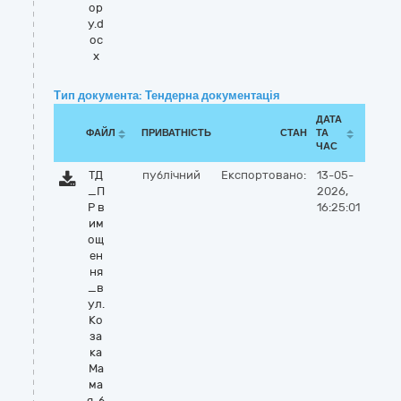
ор
у.d
oc
x
Тип документа: Тендерна документація
ДАТА
ФАЙЛ
ПРИВАТНІСТЬ
СТАН
ТА
ЧАС
ТД
публічний
Експортовано:
13-05-
_П
2026,
Р в
16:25:01
им
ощ
ен
ня
_в
ул.
Ко
за
ка
Ма
ма
я, б