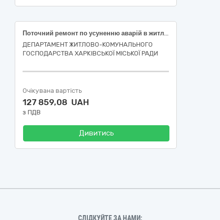
Поточний ремонт по усуненню аварій в житловому фонді багатоквартирного будинку за адресою: вулиця Алчевських, 1, місто Харків (код ДК 021:2015-45260000-7 Покрівельні роботи та інші спеціалізовані будівельні роботи)
ДЕПАРТАМЕНТ ЖИТЛОВО-КОМУНАЛЬНОГО
ГОСПОДАРСТВА ХАРКІВСЬКОЇ МІСЬКОЇ РАДИ
Очікувана вартість
127 859,08 UAH
з ПДВ
Дивитись
СЛІДКУЙТЕ ЗА НАМИ: