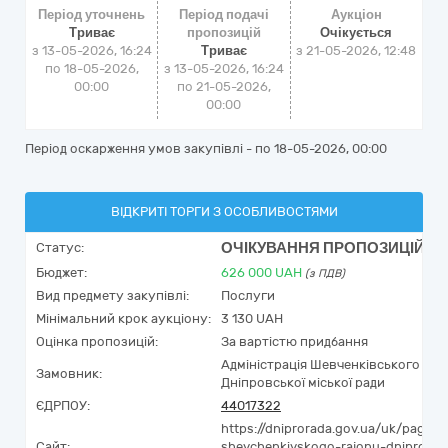
Період уточнень
Період подачі
Аукціон
Триває
пропозицій
Очікується
з 13-05-2026, 16:24
Триває
з
21-05-2026, 12:48
по 18-05-2026,
з 13-05-2026, 16:24
00:00
по 21-05-2026,
00:00
Період оскарження умов закупівлі - по
18-05-2026, 00:00
ВІДКРИТІ ТОРГИ З ОСОБЛИВОСТЯМИ
ОЧІКУВАННЯ ПРОПОЗИЦІЙ
Статус:
Бюджет:
626 000
UAH
(з ПДВ)
Вид предмету закупівлі:
Послуги
Мінімальний крок аукціону:
3 130 UAH
Оцінка пропозицій:
За вартістю придбання
Адміністрація Шевченківського ра
Замовник:
Дніпровської міської ради
ЄДРПОУ:
44017322
Дос
https://dniprorada.gov.ua/uk/page/a
Сайт:
shevchenkivskogo-rajonu-dniprovsk