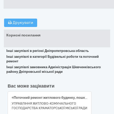
Друкувати
Корисні посилання
Інші закупівлі в регіоні Дніпропетровська область
Інші закупівлі в категорії Будівельні роботи та поточний
ремонт
Інші закупівлі замовника Адміністрація Шевченківського
району Дніпровської міської ради
Вас може зацікавити
«Поточний ремонт житлового будинку, пошкодженого внаслідок збройної агресії, за адресою: вул. Василя Стуса, 67, в м. Краматорськ, Донецької області», (ДК 021:2015: 45260000-7 Покрівельні роботи та інші спеціалізовані будівельні роботи)
УПРАВЛІННЯ ЖИТЛОВО-КОМУНАЛЬНОГО
ГОСПОДАРСТВА КРАМАТОРСЬКОЇ МІСЬКОЇ РАДИ