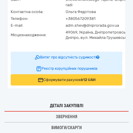
radi
Контактна особа:
Ольга Федотова
Телефон:
+380567209381
E-mail:
adm.shev@dniprorada.gov.ua
49069,
Україна
,
Дніпропетровська о
Місцезнаходження:
Дніпро,
вул. Михайла Грушевського,
Витяг про відсутність судимості
Реєстр корупційних порушників
Сформувати рахунок
612 UAH
ДЕТАЛІ ЗАКУПІВЛІ
ЗВЕРНЕННЯ
ВИМОГИ/СКАРГИ