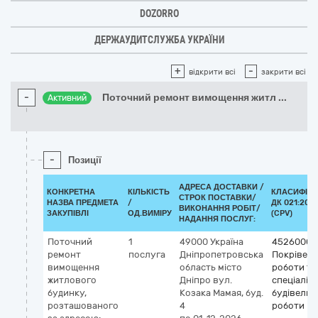
DOZORRO
ДЕРЖАУДИТСЛУЖБА УКРАЇНИ
+
-
відкрити всі
закрити всі
-
Поточний ремонт вимощення житл
...
Активний
-
Позиції
АДРЕСА ДОСТАВКИ /
КОНКРЕТНА
КІЛЬКІСТЬ
КЛАСИФІКА
СТРОК ПОСТАВКИ/
НАЗВА ПРЕДМЕТА
/
ДК 021:2015
ВИКОНАННЯ РОБІТ/
ЗАКУПІВЛІ
ОД.ВИМІРУ
(CPV)
НАДАННЯ ПОСЛУГ:
Поточний
1
49000
Україна
45260000
ремонт
послуга
Дніпропетровська
Покрівель
вимощення
область
місто
роботи та 
житлового
Дніпро
вул.
спеціаліз
будинку,
Козака Мамая, буд.
будівельн
розташованого
4
роботи