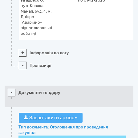
за адресою:
по 01-12-2026
вул. Козака
Мамая, буд. 4, м.
Дніпро
(Аварійно-
відновлювальні
роботи)
+
Інформація по лоту
-
Пропозиції
-
Документи тендеру
Завантажити архівом
Тип документа: Оголошення про проведення
закупівлі