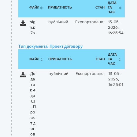
ДАТА
ФАЙЛ
ПРИВАТНІСТЬ
СТАН
ТА
ЧАС
sig
публічний
Експортовано:
13-05-
n.p
2026,
7s
16:25:54
Тип документа: Проект договору
ДАТА
ФАЙЛ
ПРИВАТНІСТЬ
СТАН
ТА
ЧАС
До
публічний
Експортовано:
13-05-
да
2026,
то
16:25:01
к 4
до
ТД
_П
ро
єк
т д
ог
ов