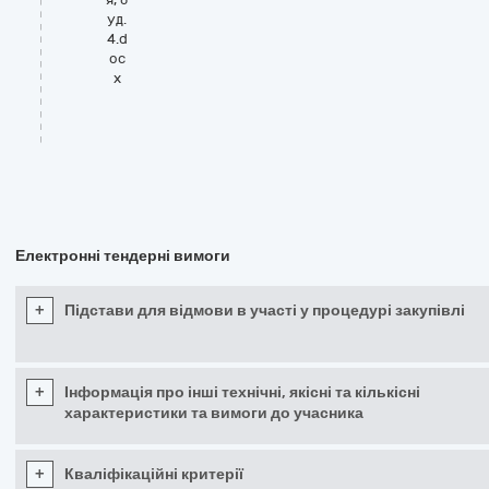
уд.
4.d
oc
x
Електронні тендерні вимоги
+
Підстави для відмови в участі у процедурі закупівлі
+
Інформація про інші технічні, якісні та кількісні
характеристики та вимоги до учасника
+
Кваліфікаційні критерії