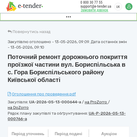
0 800 30 77 55
support@e-tender.ua
UK
Замовити дзвінок
Повернутись назад
Закупівлю оголошено - 13-05-2026, 09:09. Дата останніх змін
- 13-05-2026, 09:10
Поточний ремонт дорожнього покриття
проїзжої частини вул. Бориспільська в
с. Гора Бориспільського району
Київської області
Оголошення про проведення.pdf
Закупівля:
UA-2026-05-13-000644-a
/
на ProZorro
/
на DoZorro
Рядок плану закупівлі та обґрунтування:
UA-P-2026-05-13-
000766-a
Період уточнень
Період подачі
Аукціон