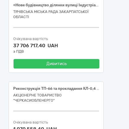
«Нове будівництво ділянки вулиці Індустріальна довжиною 600 м від примикання вулиці Василя Ажбота в межах Індустріального парку м. Тячів. Коригування» (згідно вимог Настанов затверджених Наказом Мінрегіону від 01.11.2021 № 281 «Про затвердження кошторисних норм України у будівництві»; ДК 021:2015 - 45233120-6 - Будівництво доріг)
ТЯЧІВСЬКА МІСЬКА РАДА ЗАКАРПАТСЬКОЇ
ОБЛАСТІ
Очікувана вартість
37 706 717,40 UAH
з ПДВ
Дивитись
Реконструкція ТП-66 та прокладання КЛ-0,4 кВ для приєднання до електричних мереж електроустановок багатоповерхового житлового будинку з вбудовано-прибудованими приміщеннями громадського призначення та громадських закладів з торгово-офісним центром ПП "НАДІЯ" за адресою: м. Черкаси, вул. Байди Вишневецького, 46 / вул. Гоголя, 241, вул. Гоголя, 239 (7110136700:04:016:0048)
АКЦІОНЕРНЕ ТОВАРИСТВО
"ЧЕРКАСИОБЛЕНЕРГО"
Очікувана вартість