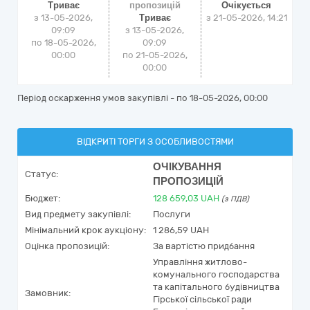
Триває
пропозицій
Очікується
з 13-05-2026,
Триває
з
21-05-2026, 14:21
09:09
з 13-05-2026,
по 18-05-2026,
09:09
00:00
по 21-05-2026,
00:00
Період оскарження умов закупівлі - по
18-05-2026, 00:00
ВІДКРИТІ ТОРГИ З ОСОБЛИВОСТЯМИ
ОЧІКУВАННЯ
Статус:
ПРОПОЗИЦІЙ
Бюджет:
128 659,03
UAH
(з ПДВ)
Вид предмету закупівлі:
Послуги
Мінімальний крок аукціону:
1 286,59 UAH
Оцінка пропозицій:
За вартістю придбання
Управління житлово-
комунального господарства
та капітального будівництва
Замовник:
Гірської сільської ради