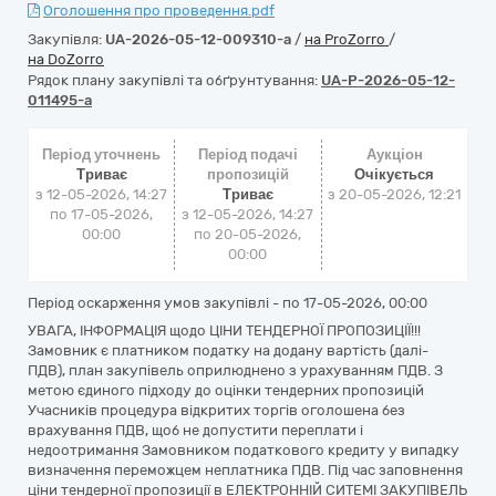
Оголошення про проведення.pdf
Закупівля:
UA-2026-05-12-009310-a
/
на ProZorro
/
на DoZorro
Рядок плану закупівлі та обґрунтування:
UA-P-2026-05-12-
011495-a
Період уточнень
Період подачі
Аукціон
Триває
пропозицій
Очікується
з 12-05-2026, 14:27
Триває
з
20-05-2026, 12:21
по 17-05-2026,
з 12-05-2026, 14:27
00:00
по 20-05-2026,
00:00
Період оскарження умов закупівлі - по
17-05-2026, 00:00
УВАГА, ІНФОРМАЦІЯ щодо ЦІНИ ТЕНДЕРНОЇ ПРОПОЗИЦІЇ!!!
Замовник є платником податку на додану вартість (далі-
ПДВ), план закупівель оприлюднено з урахуванням ПДВ. З
метою єдиного підходу до оцінки тендерних пропозицій
Учасників процедура відкритих торгів оголошена без
врахування ПДВ, щоб не допустити переплати і
недоотримання Замовником податкового кредиту у випадку
визначення переможцем неплатника ПДВ. Під час заповнення
ціни тендерної пропозиції в ЕЛЕКТРОННІЙ СИТЕМІ ЗАКУПІВЕЛЬ