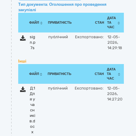
Тип документа: Оголошення про проведення
закупівлі
ДАТА
ФАЙЛ
ПРИВАТНІСТЬ
СТАН
ТА
ЧАС
sig
публічний
Експортовано:
12-05-
n.p
2026,
7s
14:29:18
Інші
ДАТА
ФАЙЛ
ПРИВАТНІСТЬ
СТАН
ТА
ЧАС
Д.1
публічний
Експортовано:
12-05-
Дл
2026,
я у
14:27:20
ча
сн
икі
в.d
oc
x