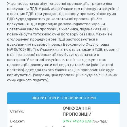
Учасник зазначає ціну тендерної пропозиції в гривнях без
врахування ПДВ. У разі, якщо Учасником процедури закупівлі
є платник ПДВ, при укладанні договору про закупівлю сума
ПДВ буде додаватися до «остаточної пропозиції» без
врахування ПДВ відповідно до законодавства України.
Остаточна цінова пропозиція Учасника, подана без ПДВ,
повинна бути тотожною сумі Договору без ПДВ. Механізм
оголошення процедури без ПДВ застосовується з
врахуванням правової позиції Верховного Суду (справа
№915/105/18). Ті ж Учасники, які не є платниками ПДВ, повинні
в ціні тендерної пропозиції, яку будуть зазначати в
електронній системі закупівель та в інших документах
пропозиції, враховувати всі податки та збори (обов’язкові
платежів), адже для такого Учасника ціна пропозиції не буде
коригуватись (зокрема, ціна пропозиції не буде збільшена на
суму єдиного податку).
ВІДКРИТІ ТОРГИ З ОСОБЛИВОСТЯМИ
ОЧІКУВАННЯ
Статус:
ПРОПОЗИЦІЙ
Бюджет:
3 197 749,43
UAH
(без ПДВ)