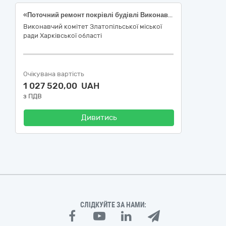
«Поточний ремонт покрівлі будівлі Виконавчого комітету Златопільської міської ради Харківської області» код ДК 021:2015: 45260000-7 Покрівельні роботи та інші спеціалізовані будівельні роботи
Виконавчий комітет Златопільської міської
ради Харківської області
Очікувана вартість
1 027 520,00 UAH
з ПДВ
Дивитись
СЛІДКУЙТЕ ЗА НАМИ: