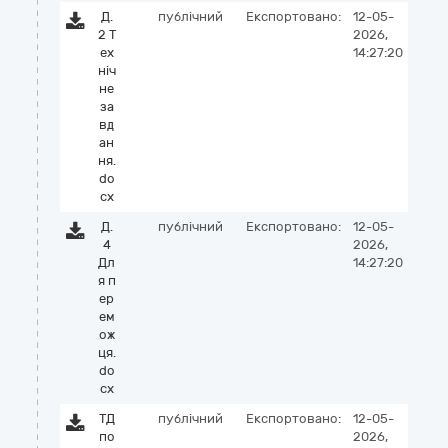
Д.
публічний
Експортовано:
12-05-
2 Т
2026,
ех
14:27:20
ніч
не
за
вд
ан
ня.
do
cx
Д.
публічний
Експортовано:
12-05-
4
2026,
Дл
14:27:20
я п
ер
ем
ож
ця.
do
cx
ТД
публічний
Експортовано:
12-05-
по
2026,