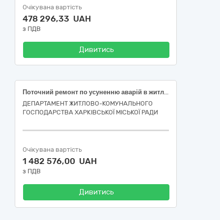
Очікувана вартість
478 296,33 UAH
з ПДВ
Дивитись
Поточний ремонт по усуненню аварій в житловому фонді багатоквартирного будинку за адресою: проспект Тракторобудівників, 160, місто Харків (код ДК 021:2015-45260000-7 Покрівельні роботи та інші спеціалізовані будівельні роботи)
ДЕПАРТАМЕНТ ЖИТЛОВО-КОМУНАЛЬНОГО
ГОСПОДАРСТВА ХАРКІВСЬКОЇ МІСЬКОЇ РАДИ
Очікувана вартість
1 482 576,00 UAH
з ПДВ
Дивитись