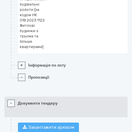
будівельні
роботи [за
кодом НК
018:2023:1122
Житлові
будинки з
трьома та
більше
квартирами]
+
Інформація по лоту
-
Пропозиції
-
Документи тендеру
Завантажити архівом