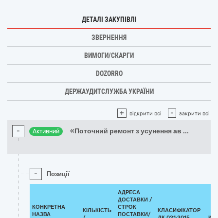
ДЕТАЛІ ЗАКУПІВЛІ
ЗВЕРНЕННЯ
ВИМОГИ/СКАРГИ
DOZORRO
ДЕРЖАУДИТСЛУЖБА УКРАЇНИ
+
-
відкрити всі
закрити всі
-
«Поточний ремонт з усунення ав
...
Активний
-
Позиції
АДРЕСА
ДОСТАВКИ /
КОНКРЕТНА
СТРОК
КІЛЬКІСТЬ
КЛАСИФІКАТОР
НАЗВА
ПОСТАВКИ/
/
ДК 021:2015
КЛ