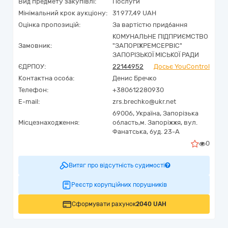
Вид предмету закупівлі:
Послуги
Мінімальний крок аукціону:
31 977,49 UAH
Оцінка пропозицій:
За вартістю придбання
КОМУНАЛЬНЕ ПІДПРИЄМСТВО
Замовник:
"ЗАПОРІЖРЕМСЕРВІС"
ЗАПОРІЗЬКОЇ МІСЬКОЇ РАДИ
ЄДРПОУ:
22144952
Досьє YouControl
Контактна особа:
Денис Бречко
Телефон:
+380612280930
E-mail:
zrs.brechko@ukr.net
69006,
Україна
,
Запорізька
Місцезнаходження:
область,
м. Запоріжжя,
вул.
Фанатська, буд. 23-А
0
Витяг про відсутність судимості
Реєстр корупційних порушників
Сформувати рахунок
2040 UAH