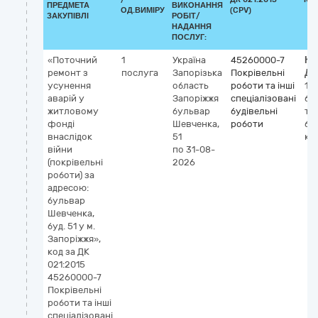
ПРЕДМЕТА
ВИКОНАННЯ
ОД.ВИМІРУ
(CPV)
ЗАКУПІВЛІ
РОБІТ/
НАДАННЯ
ПОСЛУГ:
«Поточний
1
Україна
45260000-7
Кл
ремонт з
послуга
Запорізька
Покрівельні
ДК
усунення
область
роботи та інші
11
аварій у
Запоріжжя
спеціалізовані
бу
житловому
бульвар
будівельні
тр
фонді
Шевченка,
роботи
бі
внаслідок
51
кв
війни
по 31-08-
(покрівельні
2026
роботи) за
адресою:
бульвар
Шевченка,
буд. 51 у м.
Запоріжжя»,
код за ДК
021:2015
45260000-7
Покрівельні
роботи та інші
спеціалізовані