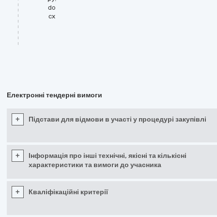
do
cx
Електронні тендерні вимоги
+
Підстави для відмови в участі у процедурі закупівлі
+
Інформація про інші технічні, якісні та кількісні
характеристики та вимоги до учасника
+
Кваліфікаційні критерії