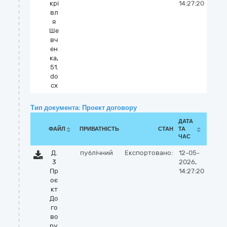
крі
14:27:20
вл
я
Ше
вч
ен
ка,
51.
do
cx
Тип документа: Проект договору
ДАТА
ФАЙЛ
ПРИВАТНІСТЬ
СТАН
ТА
ЧАС
Д.
публічний
Експортовано:
12-05-
3
2026,
Пр
14:27:20
оє
кт
До
го
во
ру.