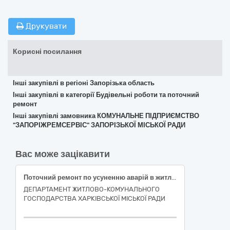
Друкувати
Корисні посилання
Інші закупівлі в регіоні Запорізька область
Інші закупівлі в категорії Будівельні роботи та поточний
ремонт
Інші закупівлі замовника КОМУНАЛЬНЕ ПІДПРИЄМСТВО
"ЗАПОРІЖРЕМСЕРВІС" ЗАПОРІЗЬКОЇ МІСЬКОЇ РАДИ
Вас може зацікавити
Поточний ремонт по усуненню аварій в житловому фонді багатоквартирного будинку за адресою: вулиця Валентинівська, 22, місто Харків (код ДК 021:2015-45260000-7 Покрівельні роботи та інші спеціалізовані будівельні роботи)
ДЕПАРТАМЕНТ ЖИТЛОВО-КОМУНАЛЬНОГО
ГОСПОДАРСТВА ХАРКІВСЬКОЇ МІСЬКОЇ РАДИ