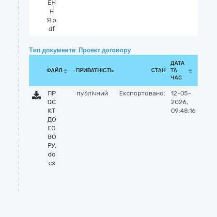
ЕН
Н
Я.p
df
Тип документа: Проект договору
ДАТА
ФАЙЛ
ПРИВАТНІСТЬ
СТАН
ТА
ЧАС
ПР
публічний
Експортовано:
12-05-
ОЄ
2026,
КТ
09:48:16
ДО
ГО
ВО
РУ.
do
cx