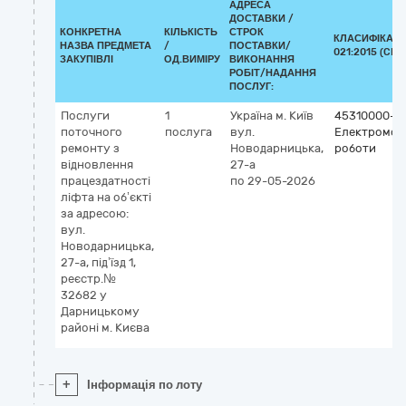
АДРЕСА
ДОСТАВКИ /
КОНКРЕТНА
КІЛЬКІСТЬ
СТРОК
КЛАСИФІКАТО
НАЗВА ПРЕДМЕТА
/
ПОСТАВКИ/
021:2015 (CPV
ЗАКУПІВЛІ
ОД.ВИМІРУ
ВИКОНАННЯ
РОБІТ/НАДАННЯ
ПОСЛУГ:
Послуги
1
Україна
м. Київ
45310000-3
поточного
послуга
вул.
Електромон
ремонту з
Новодарницька,
роботи
відновлення
27-а
працездатності
по 29-05-2026
ліфта на об’єкті
за адресою:
вул.
Новодарницька,
27-а, під’їзд 1,
реєстр.№
32682 у
Дарницькому
районі м. Києва
+
Інформація по лоту