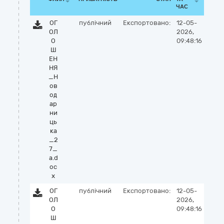
ЧАС
ОГ
публічний
Експортовано:
12-05-
ОЛ
2026,
О
09:48:16
Ш
ЕН
НЯ
_Н
ов
од
ар
ни
ць
ка
_2
7_
а.d
oc
x
ОГ
публічний
Експортовано:
12-05-
ОЛ
2026,
О
09:48:16
Ш