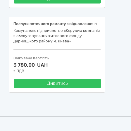
Послуги поточного ремонту з відновлення працездатності ліфта на об’єкті за адресою: просп. Григоренка, 5, під’їзд 2, реєстр.№ 25007 у Дарницькому районі м. Києва
Комунальне підприємство «Керуюча компанія
з обслуговування житлового фонду
Дарницького району м. Києва»
Очікувана вартість
3 780,00 UAH
з ПДВ
Дивитись