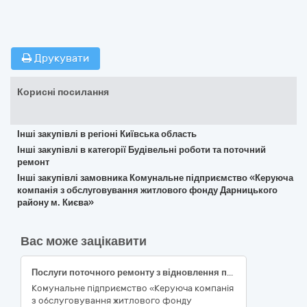
Друкувати
Корисні посилання
Інші закупівлі в регіоні Київська область
Інші закупівлі в категорії Будівельні роботи та поточний
ремонт
Інші закупівлі замовника Комунальне підприємство «Керуюча
компанія з обслуговування житлового фонду Дарницького
району м. Києва»
Вас може зацікавити
Послуги поточного ремонту з відновлення працездатності ліфта на об’єкті за адресою: вул. Литвинського, 64, під’їзд 1, реєстр.№ 27970 у Дарницькому районі м. Києва
Комунальне підприємство «Керуюча компанія
з обслуговування житлового фонду