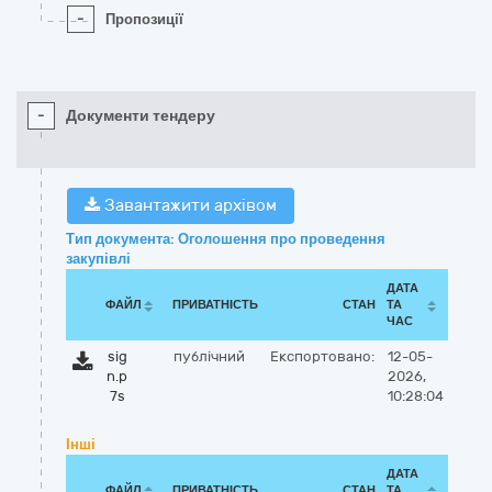
-
Пропозиції
-
Документи тендеру
Завантажити архівом
Тип документа: Оголошення про проведення
закупівлі
ДАТА
ФАЙЛ
ПРИВАТНІСТЬ
СТАН
ТА
ЧАС
sig
публічний
Експортовано:
12-05-
n.p
2026,
7s
10:28:04
Інші
ДАТА
ФАЙЛ
ПРИВАТНІСТЬ
СТАН
ТА