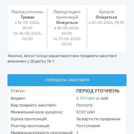
Період уточнень
Період подачі
Аукціон
Триває
пропозицій
Очікується
з 12-05-2026,
Очікується
з
21-05-2026, 13:35
09:47
з 18-05-2026,
по 18-05-2026,
00:00
00:00
по 21-05-2026,
00:00
Технічні, якісні та інші характеристики предмета закупівлі
визначені у Додатку № 1.
СПРОЩЕНА ЗАКУПІВЛЯ
ПЕРІОД УТОЧНЕНЬ
Статус:
Бюджет:
5 707
UAH
(з ПДВ)
Вид предмету закупівлі:
Послуги
Мінімальний крок аукціону:
57,07 UAH
Оцінка пропозицій:
За вартістю придбання
Розгляд пропозицій:
Поступовий
Мінімальна кількість пропозицій:
1