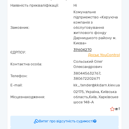
Наявність прекваліфікації:
Ні
Комунальне
підприємство «Керуюча
компанія з
Замовник:
обслуговування
житлового фонду
Дарницького району м.
Києва»
39604270
ЄДРПОУ:
Досьє YouControl
Сольський Олег
Контактна особа:
Олександрович
380445632767,
Телефон:
380672202671
E-mail:
kk_tender@kkdarn.kiev.ua
02175,
Україна
,
Київська
Місцезнаходження:
область,
Київ,
Харківське
шосе 148-А
1
Витяг про відсутність судимості