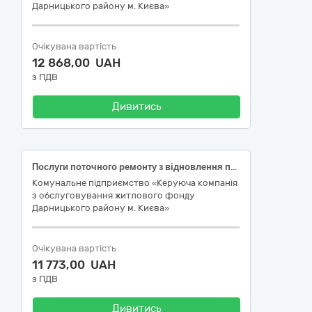
Дарницького району м. Києва»
Очікувана вартість
12 868,00 UAH
з ПДВ
Дивитись
Послуги поточного ремонту з відновлення працездатності ліфта на об’єкті за адресою: просп. Григоренка, 7-а, під’їзд 1, реєстр.№ 24889 у Дарницькому районі м. Києва
Комунальне підприємство «Керуюча компанія
з обслуговування житлового фонду
Дарницького району м. Києва»
Очікувана вартість
11 773,00 UAH
з ПДВ
Дивитись