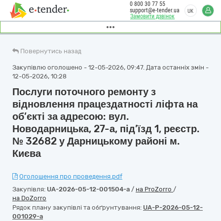
0 800 30 77 55
support@e-tender.ua
UK
Замовити дзвінок
Повернутись назад
Закупівлю оголошено - 12-05-2026, 09:47. Дата останніх змін -
12-05-2026, 10:28
Послуги поточного ремонту з
відновлення працездатності ліфта на
об’єкті за адресою: вул.
Новодарницька, 27-а, під’їзд 1, реєстр.
№ 32682 у Дарницькому районі м.
Києва
Оголошення про проведення.pdf
Закупівля:
UA-2026-05-12-001504-a
/
на ProZorro
/
на DoZorro
Рядок плану закупівлі та обґрунтування:
UA-P-2026-05-12-
001029-a