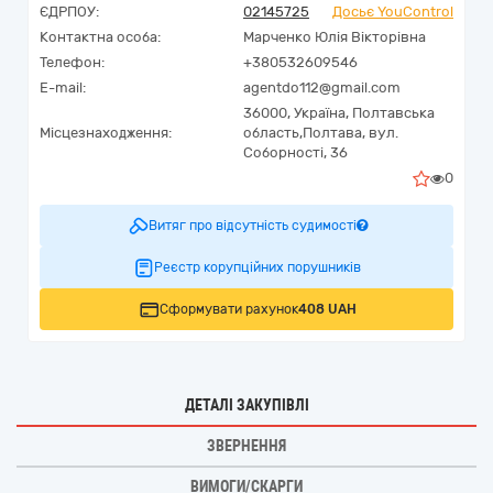
ЄДРПОУ:
02145725
Досьє YouControl
Контактна особа:
Марченко Юлія Вікторівна
Телефон:
+380532609546
E-mail:
agentdo112@gmail.com
36000,
Україна
,
Полтавська
Місцезнаходження:
область,
Полтава,
вул.
Соборності, 36
0
Витяг про відсутність судимості
Реєстр корупційних порушників
Сформувати рахунок
408 UAH
ДЕТАЛІ ЗАКУПІВЛІ
ЗВЕРНЕННЯ
ВИМОГИ/СКАРГИ