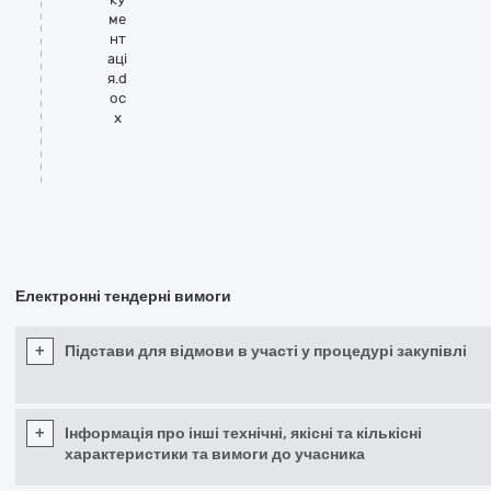
ме
нт
аці
я.d
oc
x
Електронні тендерні вимоги
+
Підстави для відмови в участі у процедурі закупівлі
+
Інформація про інші технічні, якісні та кількісні
характеристики та вимоги до учасника