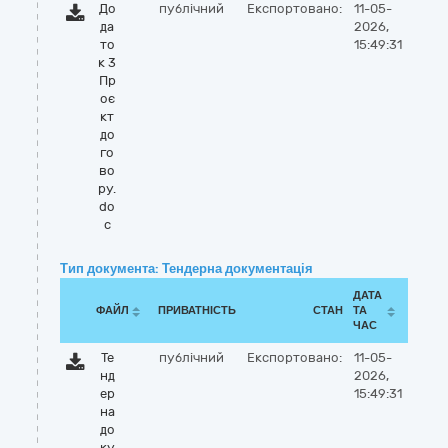
До
публічний
Експортовано:
11-05-
да
2026,
то
15:49:31
к 3
Пр
оє
кт
до
го
во
ру.
do
c
Тип документа: Тендерна документація
ДАТА
ФАЙЛ
ПРИВАТНІСТЬ
СТАН
ТА
ЧАС
Те
публічний
Експортовано:
11-05-
нд
2026,
ер
15:49:31
на
до
ку