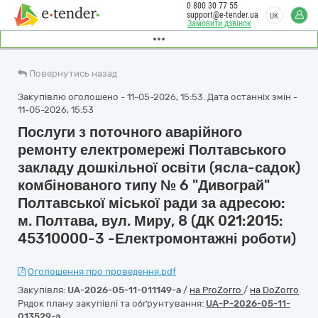
0 800 30 77 55
support@e-tender.ua
UK
Замовити дзвінок
Повернутись назад
Закупівлю оголошено - 11-05-2026, 15:53. Дата останніх змін -
11-05-2026, 15:53
Послуги з поточного аварійного
ремонту електромережі Полтавського
закладу дошкільної освіти (ясла-садок)
комбінованого типу № 6 "Дивограй"
Полтавської міської ради за адресою:
м. Полтава, вул. Миру, 8 (ДК 021:2015:
45310000-3 -Електромонтажні роботи)
Оголошення про проведення.pdf
Закупівля:
UA-2026-05-11-011149-a
/
на ProZorro
/
на DoZorro
Рядок плану закупівлі та обґрунтування:
UA-P-2026-05-11-
013529-a