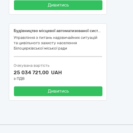
Дивитись
Будівництво місцевої автоматизованої системи централізованого оповіщення в рамках Цільової програми захисту населення і територій від надзвичайних ситуацій техногенного, природного, соціального та воєнного характеру Білоцерківської міської територіальної громади на 2023-2025 роки. Коригування.
Управління з питань надзвичайних ситуацій
та цивільного захисту населення
Білоцерківської міської ради
Очікувана вартість
25 034 721,00 UAH
з ПДВ
Дивитись