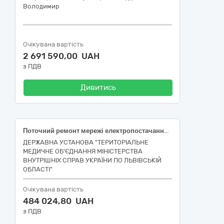
Володимир
Очікувана вартість
2 691 590,00 UAH
з ПДВ
Дивитись
Поточний ремонт мережі електропостачання з улаштуванням обліку електричної енергії в РУ- 0,4 кВ ТП-1548 ДУ «ТМО МВС України по Львівській області» по вул. Замарстинівська, 233 у м. Львові («Єдиний закупівельний словник» код ДК 021:2015: 45310000-3 - Електромонтажні роботи)
ДЕРЖАВНА УСТАНОВА "ТЕРИТОРІАЛЬНЕ
МЕДИЧНЕ ОБ'ЄДНАННЯ МІНІСТЕРСТВА
ВНУТРІШНІХ СПРАВ УКРАЇНИ ПО ЛЬВІВСЬКІЙ
ОБЛАСТІ"
Очікувана вартість
484 024,80 UAH
з ПДВ