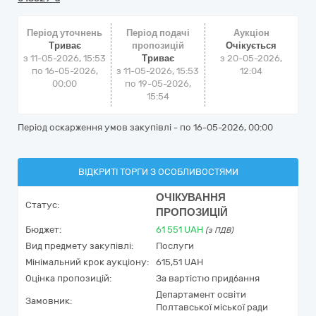
Період уточнень
Період подачі
Аукціон
Триває
пропозицій
Очікується
з 11-05-2026, 15:53
Триває
з
20-05-2026,
по 16-05-2026,
з 11-05-2026, 15:53
12:04
00:00
по 19-05-2026,
15:54
Період оскарження умов закупівлі - по
16-05-2026, 00:00
ВІДКРИТІ ТОРГИ З ОСОБЛИВОСТЯМИ
ОЧІКУВАННЯ
Статус:
ПРОПОЗИЦІЙ
Бюджет:
61 551
UAH
(з ПДВ)
Вид предмету закупівлі:
Послуги
Мінімальний крок аукціону:
615,51 UAH
Оцінка пропозицій:
За вартістю придбання
Департамент освіти
Замовник:
Полтавської міської ради