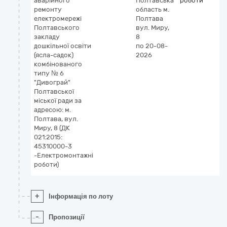
аварійного
Полтавська
роботи
ремонту
область
м.
електромережі
Полтава
Полтавського
вул. Миру,
закладу
8
дошкільної освіти
по 20-08-
(ясла-садок)
2026
комбінованого
типу № 6
"Дивограй"
Полтавської
міської ради за
адресою: м.
Полтава, вул.
Миру, 8 (ДК
021:2015:
45310000-3
-Електромонтажні
роботи)
+
Інформація по лоту
-
Пропозиції