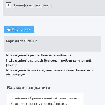
+
Кваліфікаційні критерії
Друкувати
Корисні посилання
Інші закупівлі в регіоні Полтавська область
Інші закупівлі в категорії Будівельні роботи та поточний
ремонт
Інші закупівлі замовника Департамент освіти Полтавської
міської ради
Вас може зацікавити
«Капітальний ремонт зовнішніх електричних мереж для електропостачання електроустановок лікувального корпусу *** м.Ковель,***,*** *** (коригування)»
Квартирно - експлуатаційний відділ м.