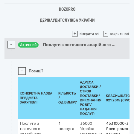
DOZORRO
ДЕРЖАУДИТСЛУЖБА УКРАЇНИ
+
-
відкрити всі
закрити всі
-
Послуги з поточного аварійного
...
Активний
-
Позиції
АДРЕСА
ДОСТАВКИ /
СТРОК
КОНКРЕТНА НАЗВА
КІЛЬКІСТЬ
ПОСТАВКИ/
КЛАСИФІКАТОР 
ПРЕДМЕТА
/
ВИКОНАННЯ
021:2015 (CPV)
ЗАКУПІВЛІ
ОД.ВИМІРУ
РОБІТ/
НАДАННЯ
ПОСЛУГ:
Послуги з
1
36000
45310000-3
поточного
послуга
Україна
Електромонта