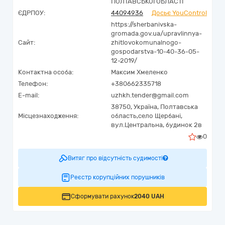
ПОЛТАВСЬКОЇ ОБЛАСТІ
ЄДРПОУ:
44094936
Досьє YouControl
https://sherbanivska-
gromada.gov.ua/upravlinnya-
Сайт:
zhitlovokomunalnogo-
gospodarstva-10-40-36-05-
12-2019/
Контактна особа:
Максим Хмеленко
Телефон:
+380662335718
E-mail:
uzhkh.tender@gmail.com
38750,
Україна
,
Полтавська
Місцезнаходження:
область,
село Щербані,
вул.Центральна, будинок 2в
0
Витяг про відсутність судимості
Реєстр корупційних порушників
Сформувати рахунок
2040 UAH