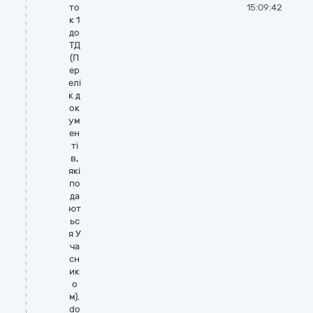
то
15:09:42
к 1
до
ТД
(П
ер
елі
к д
ок
ум
ен
ті
в,
які
по
да
ют
ьс
я У
ча
сн
ик
о
м).
do