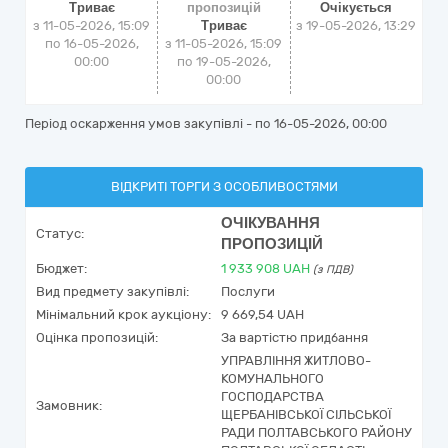
Триває
пропозицій
Очікується
з 11-05-2026, 15:09
Триває
з
19-05-2026, 13:29
по 16-05-2026,
з 11-05-2026, 15:09
00:00
по 19-05-2026,
00:00
Період оскарження умов закупівлі - по
16-05-2026, 00:00
ВІДКРИТІ ТОРГИ З ОСОБЛИВОСТЯМИ
ОЧІКУВАННЯ
Статус:
ПРОПОЗИЦІЙ
Бюджет:
1 933 908
UAH
(з ПДВ)
Вид предмету закупівлі:
Послуги
Мінімальний крок аукціону:
9 669,54 UAH
Оцінка пропозицій:
За вартістю придбання
УПРАВЛІННЯ ЖИТЛОВО-
КОМУНАЛЬНОГО
ГОСПОДАРСТВА
Замовник:
ЩЕРБАНІВСЬКОЇ СІЛЬСЬКОЇ
РАДИ ПОЛТАВСЬКОГО РАЙОНУ