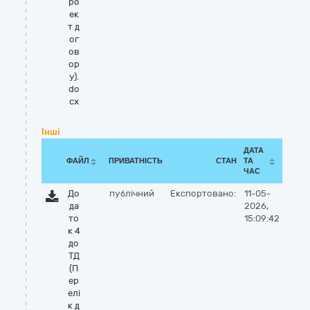
ро
ек
т д
ог
ов
ор
у).
do
cx
Інші
ДАТА
ФАЙЛ
ПРИВАТНІСТЬ
СТАН
ТА
ЧАС
До
публічний
Експортовано:
11-05-
да
2026,
то
15:09:42
к 4
до
ТД
(П
ер
елі
к д