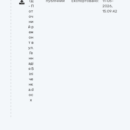
ТД
публічний
Експортовано:
11-05-
- П
2026,
от
15:09:42
оч
ни
й р
ем
он
т в
ул.
Ге
нн
аді
я Б
ілі
че
нк
а.d
oc
x