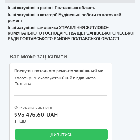
Інші закупівлі в регіоні Полтавська область
Інші закупівлі в категорії Будівельні роботи та поточний
ремонт
Інші закупівлі замовника УПРАВЛІННЯ ЖИТЛОВО-
КОМУНАЛЬНОГО ГОСПОДАРСТВА ЩЕРБАНІВСЬКОЇ СІЛЬСЬКОЇ
РАДИ ПОЛТАВСЬКОГО РАЙОНУ ПОЛТАВСЬКОЇ ОБЛАСТІ
Вас може зацікавити
Послуги з поточного ремонту зовнішньої мережі водопостачання ***, ***м. Лубни, Полтавська обл.. ( НК 018:2023 – 2212), код ДК 021:2015 45231300-8 «Роботи з прокладання водопроводів та каналізаційних трубопроводів» Єдиного закупівельного словника
Квартирно-експлуатаційний відділ міста
Полтава
Очікувана вартість
995 475,60 UAH
з ПДВ
Дивитись