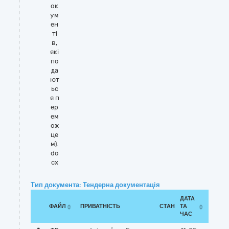
ок
ум
ен
ті
в,
які
по
да
ют
ьс
я п
ер
ем
ож
це
м).
do
cx
Тип документа: Тендерна документація
ДАТА
ФАЙЛ
ПРИВАТНІСТЬ
СТАН
ТА
ЧАС