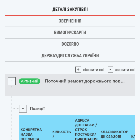
ДЕТАЛІ ЗАКУПІВЛІ
ЗВЕРНЕННЯ
ВИМОГИ/СКАРГИ
DOZORRO
ДЕРЖАУДИТСЛУЖБА УКРАЇНИ
+
-
відкрити всі
закрити всі
-
Поточний ремонт дорожнього пок
...
Активний
-
Позиції
АДРЕСА
ДОСТАВКИ /
КОНКРЕТНА
СТРОК
КІЛЬКІСТЬ
КЛАСИФІКАТОР
НАЗВА
ПОСТАВКИ/
/
ДК 021:2015
КЛА
ПРЕДМЕТА
ВИКОНАННЯ