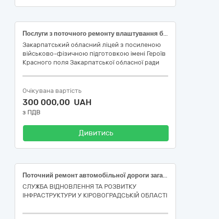
Послуги з поточного ремонту влаштування бруківки внутрішнього двору Закарпатського обласного ліцею з посиленою військово-фізичною підготовкою імені Героїв Красного поля Закарпатської обласної ради м. Мукачево, вул. Духновича,17
Закарпатський обласний ліцей з посиленою
військово-фізичною підготовкою імені Героїв
Красного поля Закарпатської обласної ради
Очікувана вартість
300 000,00 UAH
з ПДВ
Дивитись
Поточний ремонт автомобільної дороги загального користування державного значення Н-14 Олександрівка - Кропивницький - Миколаїв км 56+203 - км 70+000, км 111+800 - км 122+600 (окремими ділянками)
СЛУЖБА ВІДНОВЛЕННЯ ТА РОЗВИТКУ
ІНФРАСТРУКТУРИ У КІРОВОГРАДСЬКІЙ ОБЛАСТІ