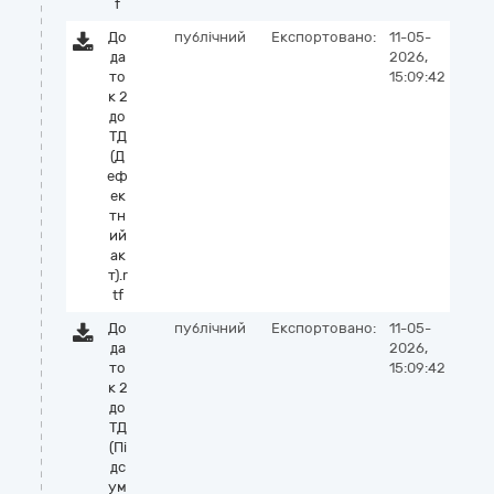
f
До
публічний
Експортовано:
11-05-
да
2026,
то
15:09:42
к 2
до
ТД
(Д
еф
ек
тн
ий
ак
т).r
tf
До
публічний
Експортовано:
11-05-
да
2026,
то
15:09:42
к 2
до
ТД
(Пі
дс
ум