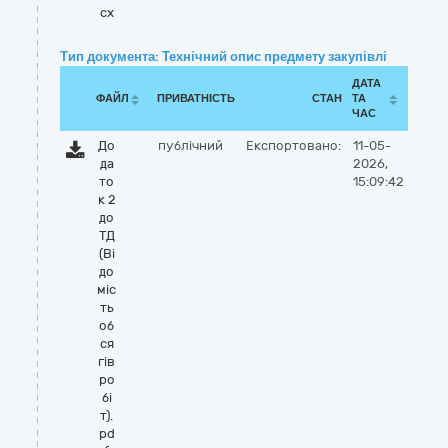
cx
Тип документа: Технічний опис предмету закупівлі
ДАТА
ФАЙЛ
ПРИВАТНІСТЬ
СТАН
ТА
ЧАС
До
публічний
Експортовано:
11-05-
да
2026,
то
15:09:42
к 2
до
ТД
(Ві
до
міс
ть
об
ся
гів
ро
бі
т).
pd