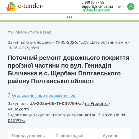
0 800 30 77 55
support@e-tender.ua
UK
Замовити дзвінок
Повернутись назад
Закупівлю оголошено - 11-05-2026, 15:09. Дата останніх змін -
11-05-2026, 15:11
Поточний ремонт дорожнього покриття
проїзної частини по вул. Геннадія
Біліченка в с. Щербані Полтавського
району Полтавської області
Оголошення про проведення.pdf
Закупівля:
UA-2026-05-11-009784-a
/
на ProZorro
/
на DoZorro
Рядок плану закупівлі та обґрунтування:
UA-P-2026-05-11-
012197-a
Період уточнень
Період подачі
Аукціон