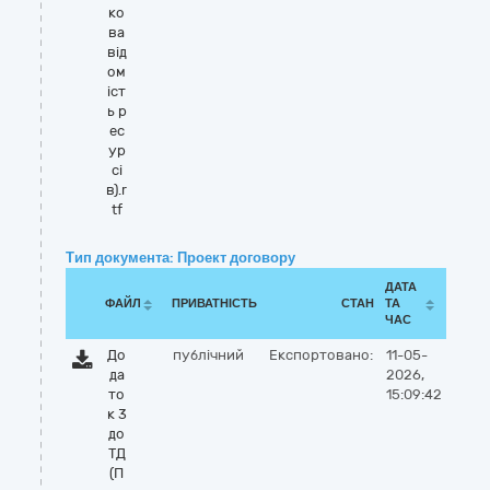
ко
ва
від
ом
іст
ь р
ес
ур
сі
в).r
tf
Тип документа: Проект договору
ДАТА
ФАЙЛ
ПРИВАТНІСТЬ
СТАН
ТА
ЧАС
До
публічний
Експортовано:
11-05-
да
2026,
то
15:09:42
к 3
до
ТД
(П