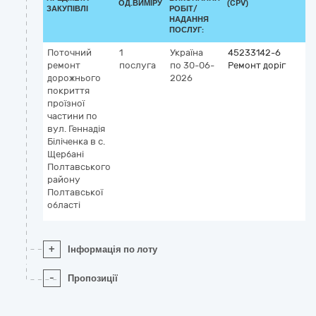
ОД.ВИМІРУ
(CPV)
ЗАКУПІВЛІ
РОБІТ/
НАДАННЯ
ПОСЛУГ:
Поточний
1
Україна
45233142-6
ремонт
послуга
по 30-06-
Ремонт доріг
дорожнього
2026
покриття
проїзної
частини по
вул. Геннадія
Біліченка в с.
Щербані
Полтавського
району
Полтавської
області
+
Інформація по лоту
-
Пропозиції