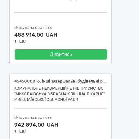
Очікувана вартість
488 914,00 UAH
з ПДВ
Дивитись
45450000-6: Інші завершальні будівельні роботи. (Поточний ремонт сходової клітини, в будівлі 4-х поверхового лікувального корпусу літера «А» Комунального некомерційного підприємства «Миколаївська обласна клінічна лікарня» Миколаївської обласної ради по вул.Київська, 1 у м.Миколаїв)
КОМУНАЛЬНЕ НЕКОМЕРЦІЙНЕ ПІДПРИЄМСТВО
"МИКОЛАЇВСЬКА ОБЛАСНА КЛІНІЧНА ЛІКАРНЯ"
МИКОЛАЇВСЬКОЇ ОБЛАСНОЇ РАДИ
Очікувана вартість
942 894,00 UAH
з ПДВ