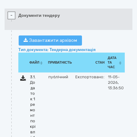
-
Документи тендеру
Завантажити архівом
Тип документа: Тендерна документація
ДАТА
ФАЙЛ
ПРИВАТНІСТЬ
СТАН
ТА
ЧАС
3.1.
публічний
Експортовано:
11-05-
До
2026,
да
13:36:50
то
к 1
ре
мо
нт
по
крі
вл