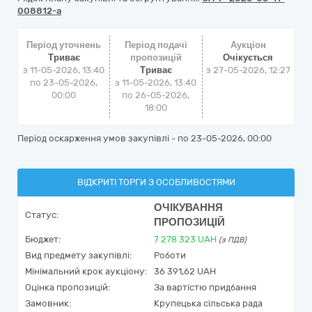
008812-a
Період уточнень
Період подачі
Аукціон
Триває
пропозицій
Очікується
з 11-05-2026, 13:40
Триває
з
27-05-2026, 12:27
по 23-05-2026,
з 11-05-2026, 13:40
00:00
по 26-05-2026,
18:00
Період оскарження умов закупівлі - по
23-05-2026, 00:00
ВІДКРИТІ ТОРГИ З ОСОБЛИВОСТЯМИ
ОЧІКУВАННЯ
Статус:
ПРОПОЗИЦІЙ
Бюджет:
7 278 323
UAH
(з ПДВ)
Вид предмету закупівлі:
Роботи
Мінімальний крок аукціону:
36 391,62 UAH
Оцінка пропозицій:
За вартістю придбання
Замовник:
Крупецька сільська рада