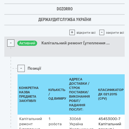
DOZORRO
ДЕРЖАУДИТСЛУЖБА УКРАЇНИ
+
-
відкрити всі
закрити всі
-
Капітальний ремонт (утеплення
...
Активний
-
Позиції
АДРЕСА
ДОСТАВКИ /
КОНКРЕТНА
СТРОК
КІЛЬКІСТЬ
КЛАСИФІКАТОР
НАЗВА
ПОСТАВКИ/
/
ДК 021:2015
К
ПРЕДМЕТА
ВИКОНАННЯ
ОД.ВИМІРУ
(CPV)
ЗАКУПІВЛІ
РОБІТ/
НАДАННЯ
ПОСЛУГ:
Капітальний
1
30068
45453000-7
ремонт
робота
Україна
Капітальний