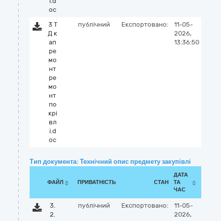
і.d
oc
3 Т
публічний
Експортовано:
11-05-
Д к
2026,
ап
13:36:50
ре
мо
нт
ре
мо
нт
по
крі
вл
і.d
oc
Тип документа: Технічний опис предмету закупівлі
ДАТА
ФАЙЛ
ПРИВАТНІСТЬ
СТАН
ТА
ЧАС
3.
публічний
Експортовано:
11-05-
2.
2026,