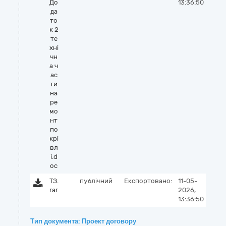
До
13:36:50
да
то
к 2
те
хні
чн
а ч
ас
ти
на
ре
мо
нт
по
крі
вл
і.d
oc
ТЗ.
публічний
Експортовано:
11-05-
rar
2026,
13:36:50
Тип документа: Проект договору