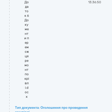
До
13:36:50
да
то
к 6
До
ку
ме
нт
и п
ер
ем
ож
ця
ре
мо
нт
по
крі
вл
і.d
oc
x
Тип документа: Оголошення про проведення