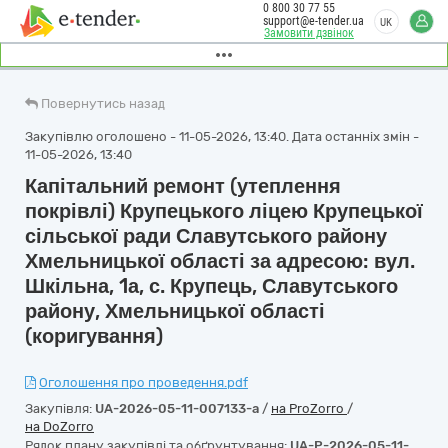
0 800 30 77 55
support@e-tender.ua
UK
Замовити дзвінок
Повернутись назад
Закупівлю оголошено - 11-05-2026, 13:40. Дата останніх змін -
11-05-2026, 13:40
Капітальний ремонт (утеплення
покрівлі) Крупецького ліцею Крупецької
сільської ради Славутського району
Хмельницької області за адресою: вул.
Шкільна, 1а, с. Крупець, Славутського
району, Хмельницької області
(коригування)
Оголошення про проведення.pdf
Закупівля:
UA-2026-05-11-007133-a
/
на ProZorro
/
на DoZorro
Рядок плану закупівлі та обґрунтування:
UA-P-2026-05-11-