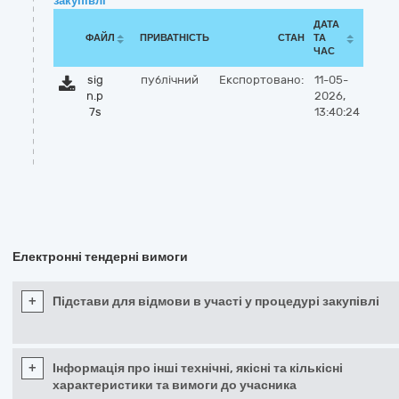
закупівлі
ДАТА
ФАЙЛ
ПРИВАТНІСТЬ
СТАН
ТА
ЧАС
sig
публічний
Експортовано:
11-05-
n.p
2026,
7s
13:40:24
Електронні тендерні вимоги
+
Підстави для відмови в участі у процедурі закупівлі
+
Інформація про інші технічні, якісні та кількісні
характеристики та вимоги до учасника