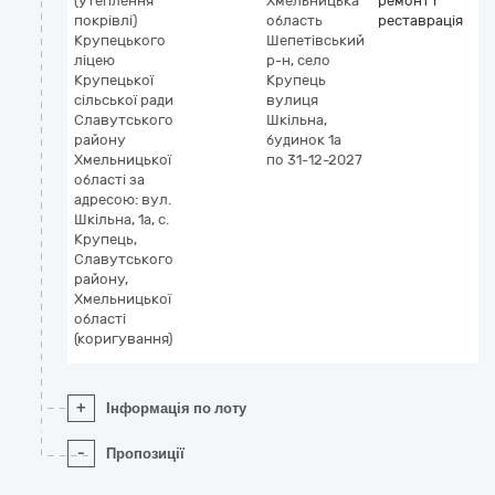
(утеплення
Хмельницька
ремонт і
покрівлі)
область
реставрація
Крупецького
Шепетівський
ліцею
р-н, село
Крупецької
Крупець
сільської ради
вулиця
Славутського
Шкільна,
району
будинок 1а
Хмельницької
по 31-12-2027
області за
адресою: вул.
Шкільна, 1а, с.
Крупець,
Славутського
району,
Хмельницької
області
(коригування)
+
Інформація по лоту
-
Пропозиції