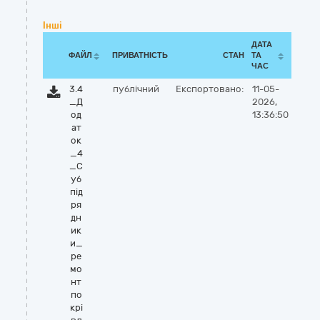
Інші
ДАТА
ФАЙЛ
ПРИВАТНІСТЬ
СТАН
ТА
ЧАС
3.4
публічний
Експортовано:
11-05-
_Д
2026,
од
13:36:50
ат
ок
_4
_С
уб
пiд
ря
дн
ик
и_
ре
мо
нт
по
крі