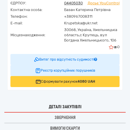
ЄДРПОУ:
04405030
Досьє YouControl
Контактна особа:
Базан Катерина Петрівна
Телефон:
+380967008311
E-mail:
Krupetska@ukr.net
30068,
Україна
,
Хмельницька
Місцезнаходження:
область,
с Крупець,
вул
Богдана Хмельницького, 106
0
Витяг про відсутність судимості
Реєстр корупційних порушників
Сформувати рахунок
4080 UAH
ДЕТАЛІ ЗАКУПІВЛІ
ЗВЕРНЕННЯ
ВИМОГИ/СКАРГИ