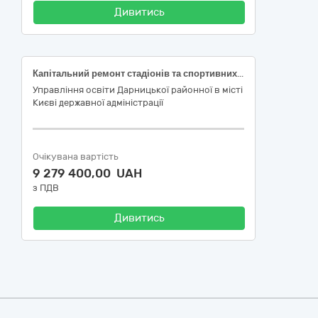
Дивитись
Капітальний ремонт стадіонів та спортивних майданчиків ліцею №316 Дарницького району м. Києва, проспект Бажана Миколи, 32-А (ДК 021:2015 код 45450000-6 «Інші завершальні будівельні роботи»)
Управління освіти Дарницької районної в місті
Києві державної адміністрації
Очікувана вартість
9 279 400,00 UAH
з ПДВ
Дивитись