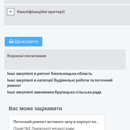
+
Кваліфікаційні критерії
Друкувати
Корисні посилання
Інші закупівлі в регіоні Хмельницька область
Інші закупівлі в категорії Будівельні роботи та поточний
ремонт
Інші закупівлі замовника Крупецька сільська рада
Вас може зацікавити
Поточний ремонт актового залу в корпусі початкової школи Ліцею №2 Львівської міської ради за адресою: вул. Наукова,24а у м. Львові
Ліцей №2 Львівської міської ради