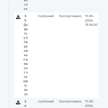
вл
і.d
oc
3.
публічний
Експортовано:
11-05-
5.
2026,
До
13:36:50
да
то
к 5
Пе
ре
лік
ка
п р
ем
он
т п
ок
рів
лі.
do
cx
3.
публічний
Експортовано:
11-05-
6.
2026,