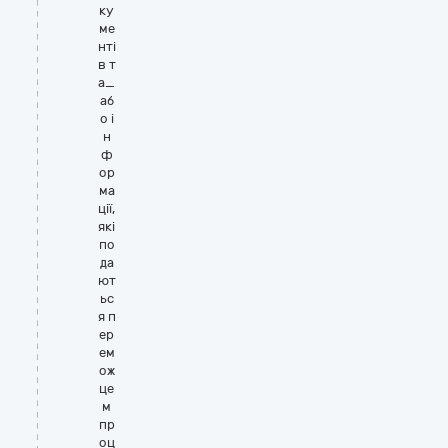
ку
ме
нті
в т
а_
аб
о і
н
ф
ор
ма
ції,
які
по
да
ют
ьс
я п
ер
ем
ож
це
м
пр
оц