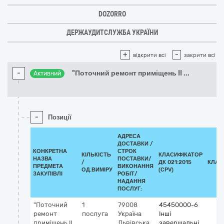
DOZORRO
ДЕРЖАУДИТСЛУЖБА УКРАЇНИ
+
-
відкрити всі
закрити всі
-
"Поточний ремонт приміщень II
...
Активний
-
Позиції
АДРЕСА
ДОСТАВКИ /
КОНКРЕТНА
СТРОК
КІЛЬКІСТЬ
КЛАСИФІКАТОР
НАЗВА
ПОСТАВКИ/
/
ДК 021:2015
КЛАС
ПРЕДМЕТА
ВИКОНАННЯ
ОД.ВИМІРУ
(CPV)
ЗАКУПІВЛІ
РОБІТ/
НАДАННЯ
ПОСЛУГ:
"Поточний
1
79008
45450000-6
ремонт
послуга
Україна
Інші
приміщень II
Львівська
завершальні