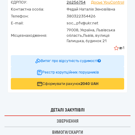
ЄДРПОУ:
26256754
Досьє YouControl
Контактна особа:
Федай Наталія Зеновіївна
Телефон:
380322354426
E-mail:
soc_pfv@ukr.net
79008,
Україна
,
Львівська
Місцезнаходження:
область,
Львів,
вулиця
Галицька, будинок 21
1
Витяг про відсутність судимості
Реєстр корупційних порушників
Сформувати рахунок
2040 UAH
ДЕТАЛІ ЗАКУПІВЛІ
ЗВЕРНЕННЯ
ВИМОГИ/СКАРГИ