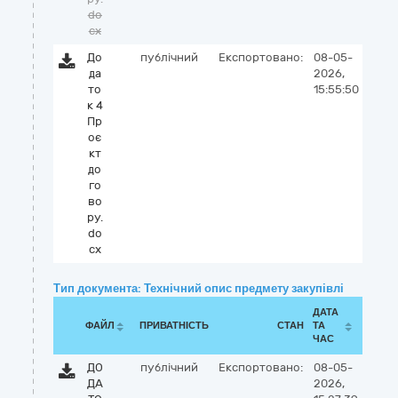
do
cx
До
публічний
Експортовано:
08-05-
да
2026,
то
15:55:50
к 4
Пр
оє
кт
до
го
во
ру.
do
cx
Тип документа: Технічний опис предмету закупівлі
ДАТА
ФАЙЛ
ПРИВАТНІСТЬ
СТАН
ТА
ЧАС
ДО
публічний
Експортовано:
08-05-
ДА
2026,