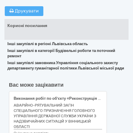
Друкувати
Корисні посилання
Інші закупівлі в регіоні Львівська область
Інші закупівлі в категорії Будівельні роботи та поточний
ремонт
Інші закупівлі замовника Управління соціального захисту
департаменту гуманітарної політики Львівської міської ради
Вас може зацікавити
Виконання робіт по об’єкту «Реконструкція мереж водопостачання АРЗ СП ГУ ДСНС України у Вінницькій області за адресою Вінницька область, Вінницький район, с. Якушинці, Комплекс будівель та споруд, №7 (коригування 1)» (ДК 021:2015: 45454000-4 Реконструкція)
АВАРІЙНО-РЯТУВАЛЬНИЙ ЗАГІН
СПЕЦІАЛЬНОГО ПРИЗНАЧЕННЯ ГОЛОВНОГО
УПРАВЛІННЯ ДЕРЖАВНОЇ СЛУЖБИ УКРАЇНИ З
НАДЗВИЧАЙНИХ СИТУАЦІЙ У ВІННИЦЬКІЙ
ОБЛАСТІ