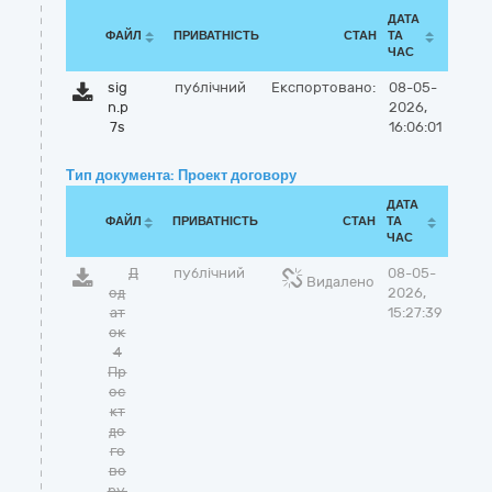
ДАТА
ФАЙЛ
ПРИВАТНІСТЬ
СТАН
ТА
ЧАС
sig
публічний
Експортовано:
08-05-
n.p
2026,
7s
16:06:01
Тип документа: Проект договору
ДАТА
ФАЙЛ
ПРИВАТНІСТЬ
СТАН
ТА
ЧАС
Д
публічний
08-05-
Видалено
од
2026,
ат
15:27:39
ок
4
Пр
оє
кт
до
го
во
ру.