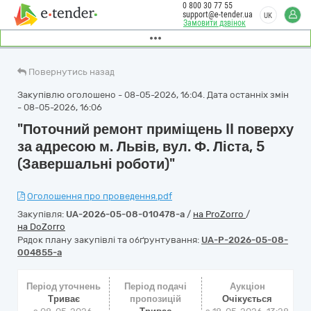
0 800 30 77 55
support@e-tender.ua
UK
Замовити дзвінок
Повернутись назад
Закупівлю оголошено - 08-05-2026, 16:04. Дата останніх змін
- 08-05-2026, 16:06
"Поточний ремонт приміщень II поверху
за адресою м. Львів, вул. Ф. Ліста, 5
(Завершальні роботи)"
Оголошення про проведення.pdf
Закупівля:
UA-2026-05-08-010478-a
/
на ProZorro
/
на DoZorro
Рядок плану закупівлі та обґрунтування:
UA-P-2026-05-08-
004855-a
Період уточнень
Період подачі
Аукціон
Триває
пропозицій
Очікується