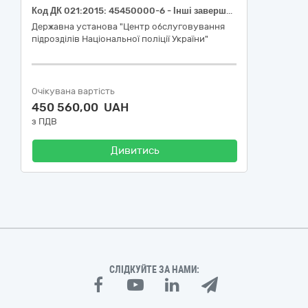
Код ДК 021:2015: 45450000-6 - Інші завершальні будівельні роботи (послуги з поточного ремонту у приміщеннях службових кабінетів № 406, 202, 204, 213, сходового маршу між 1-м та 3-м поверхами, коридору 2-го поверху та фойє першого поверху в приміщенні за адресою: вул. Івана Мазепи, буд. 70, м. Чернігів.)
Державна установа "Центр обслуговування
підрозділів Національної поліції України"
Очікувана вартість
450 560,00 UAH
з ПДВ
Дивитись
СЛІДКУЙТЕ ЗА НАМИ: