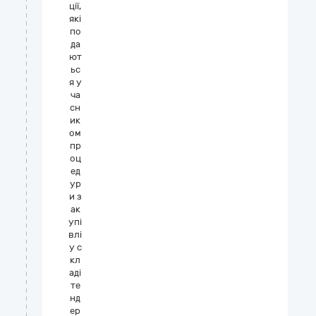
ції,
які
по
да
ют
ьс
я у
ча
сн
ик
ом
пр
оц
ед
ур
и з
ак
упі
влі
у с
кл
аді
те
нд
ер