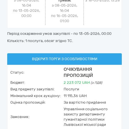
з 08-05-2026,
Триває
з
18-05-2026, 13:28
16:04
з 08-05-2026,
по 13-05-2026,
16:04
00:00
по 16-05-2026,
01:00
Період оскарження умов закупівлі - по
13-05-2026, 00:00
Кількість: 1 послуга, обсяг згідно ТС.
ВІДКРИТІ ТОРГИ З ОСОБЛИВОСТЯМИ
ОЧІКУВАННЯ
Статус:
ПРОПОЗИЦІЙ
Бюджет:
2 223 072
UAH
(з ПДВ)
Вид предмету закупівлі:
Послуги
Мінімальний крок аукціону:
11 115,36 UAH
Оцінка пропозицій:
За вартістю придбання
Управління соціального
захисту департаменту
Замовник:
гуманітарної політики
Львівської міської ради