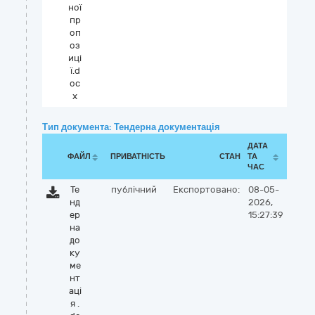
ної
пр
оп
оз
иці
ї.d
oc
x
Тип документа: Тендерна документація
ДАТА
ФАЙЛ
ПРИВАТНІСТЬ
СТАН
ТА
ЧАС
Те
публічний
Експортовано:
08-05-
нд
2026,
ер
15:27:39
на
до
ку
ме
нт
аці
я .