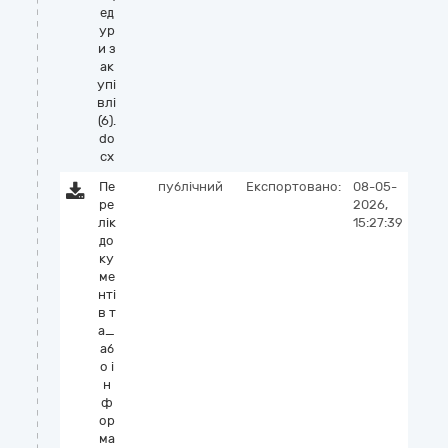
ед
ур
и з
ак
упі
влі
(6).
do
cx
Пе
публічний
Експортовано:
08-05-
ре
2026,
лік
15:27:39
до
ку
ме
нті
в т
а_
аб
о і
н
ф
ор
ма