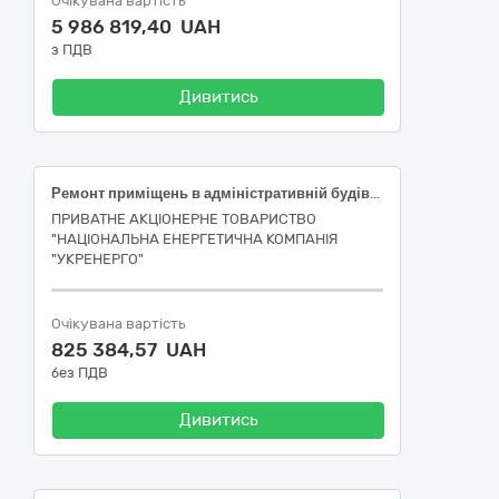
Очікувана вартість
5 986 819,40 UAH
з ПДВ
Дивитись
Ремонт приміщень в адміністративній будівлі НЕК «Укренерго» за адресою м.Київ, вул.С.Петлюри, 25, Інв.№942/1_12 45450000-6 Інші завершальні будівельні роботи
ПРИВАТНЕ АКЦІОНЕРНЕ ТОВАРИСТВО
"НАЦІОНАЛЬНА ЕНЕРГЕТИЧНА КОМПАНІЯ
"УКРЕНЕРГО"
Очікувана вартість
825 384,57 UAH
без ПДВ
Дивитись