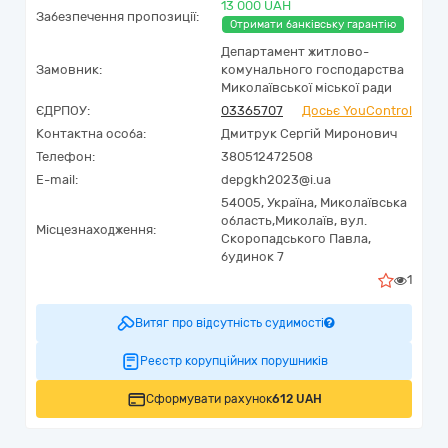
13 000 UAH
Забезпечення пропозиції:
Отримати банківську гарантію
Департамент житлово-
Замовник:
комунального господарства
Миколаївської міської ради
ЄДРПОУ:
03365707
Досьє YouControl
Контактна особа:
Дмитрук Сергій Миронович
Телефон:
380512472508
E-mail:
depgkh2023@i.ua
54005,
Україна
,
Миколаївська
область,
Миколаїв,
вул.
Місцезнаходження:
Скоропадського Павла,
будинок 7
1
Витяг про відсутність судимості
Реєстр корупційних порушників
Сформувати рахунок
612 UAH