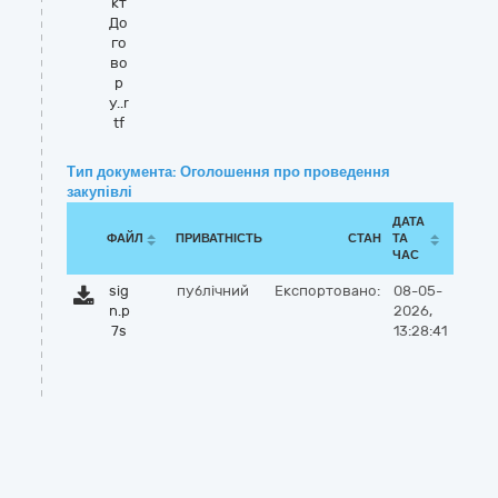
кт
До
го
во
р
у..r
tf
Тип документа: Оголошення про проведення
закупівлі
ДАТА
ФАЙЛ
ПРИВАТНІСТЬ
СТАН
ТА
ЧАС
sig
публічний
Експортовано:
08-05-
n.p
2026,
7s
13:28:41