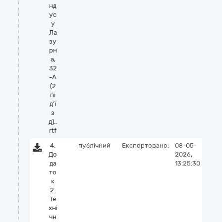
нд
ус
у
Ла
зу
рн
а,
32
-А
(2
пі
д'ї
з
д)..
rtf
4.
публічний
Експортовано:
08-05-
До
2026,
да
13:25:30
то
к
2.
Те
хні
чн