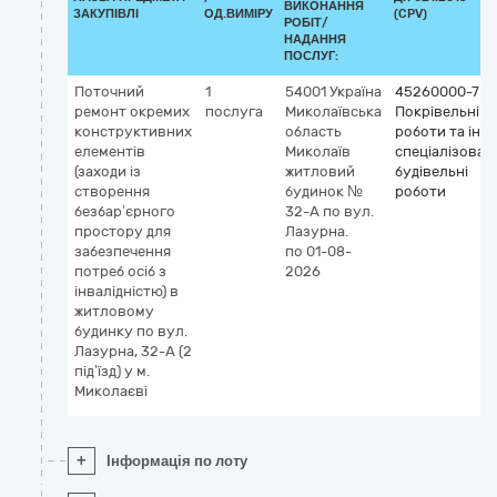
ВИКОНАННЯ
ЗАКУПІВЛІ
ОД.ВИМІРУ
(CPV)
РОБІТ/
НАДАННЯ
ПОСЛУГ:
Поточний
1
54001
Україна
45260000-7
ремонт окремих
послуга
Миколаївська
Покрівельні
конструктивних
область
роботи та інші
елементів
Миколаїв
спеціалізовані
(заходи із
житловий
будівельні
створення
будинок №
роботи
безбар’єрного
32-А по вул.
простору для
Лазурна.
забезпечення
по 01-08-
потреб осіб з
2026
інвалідністю) в
житловому
будинку по вул.
Лазурна, 32-А (2
під’їзд) у м.
Миколаєві
+
Інформація по лоту