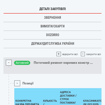
ДЕТАЛІ ЗАКУПІВЛІ
ЗВЕРНЕННЯ
ВИМОГИ/СКАРГИ
DOZORRO
ДЕРЖАУДИТСЛУЖБА УКРАЇНИ
+
-
відкрити всі
закрити всі
-
Поточний ремонт окремих констр
...
Активний
-
Позиції
АДРЕСА
ДОСТАВКИ /
СТРОК
КОНКРЕТНА
КІЛЬКІСТЬ
КЛАСИФІКАТОР
ПОСТАВКИ/
НАЗВА ПРЕДМЕТА
/
ДК 021:2015