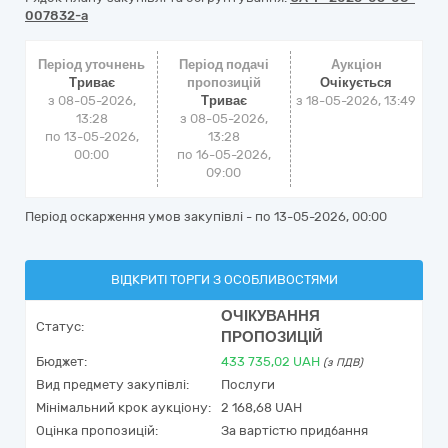
007832-a
Період уточнень
Період подачі
Аукціон
Триває
пропозицій
Очікується
з 08-05-2026,
Триває
з
18-05-2026, 13:49
13:28
з 08-05-2026,
по 13-05-2026,
13:28
00:00
по 16-05-2026,
09:00
Період оскарження умов закупівлі - по
13-05-2026, 00:00
ВІДКРИТІ ТОРГИ З ОСОБЛИВОСТЯМИ
ОЧІКУВАННЯ
Статус:
ПРОПОЗИЦІЙ
Бюджет:
433 735,02
UAH
(з ПДВ)
Вид предмету закупівлі:
Послуги
Мінімальний крок аукціону:
2 168,68 UAH
Оцінка пропозицій:
За вартістю придбання