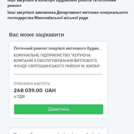
Інші закупівлі в категорії Будівельні роботи та поточний
ремонт
Інші закупівлі замовника Департамент житлово-комунального
господарства Миколаївської міської ради
Вас може зацікавити
Поточний ремонт покрівлі житлового будинку № 28-В на вулиці Академіка Булаховського в Святошинському районі м. Києва
КОМУНАЛЬНЕ ПІДПРИЄМСТВО "КЕРУЮЧА
КОМПАНІЯ З ОБСЛУГОВУВАННЯ ЖИТЛОВОГО
ФОНДУ СВЯТОШИНСЬКОГО РАЙОНУ М. КИЄВА"
Очікувана вартість
268 039,00 UAH
з ПДВ
Дивитись