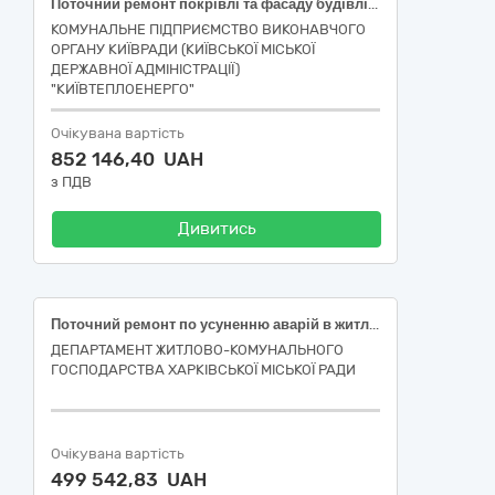
Поточний ремонт покрівлі та фасаду будівлі ЦТП за адресою: *** в РТМ *** СП «КИЇВСЬКІ ТЕПЛОВІ МЕРЕЖІ» КП «КИЇВТЕПЛОЕНЕРГО»
КОМУНАЛЬНЕ ПІДПРИЄМСТВО ВИКОНАВЧОГО
ОРГАНУ КИЇВРАДИ (КИЇВСЬКОЇ МІСЬКОЇ
ДЕРЖАВНОЇ АДМІНІСТРАЦІЇ)
"КИЇВТЕПЛОЕНЕРГО"
Очікувана вартість
852 146,40 UAH
з ПДВ
Дивитись
Поточний ремонт по усуненню аварій в житловому фонді багатоквартирного будинку ЖК "Брест-41" за адресою: вулиця Гвардійців-Широнінців, 49, місто Харків (код ДК 021:2015-45260000-7 Покрівельні роботи та інші спеціалізовані будівельні роботи)
ДЕПАРТАМЕНТ ЖИТЛОВО-КОМУНАЛЬНОГО
ГОСПОДАРСТВА ХАРКІВСЬКОЇ МІСЬКОЇ РАДИ
Очікувана вартість
499 542,83 UAH