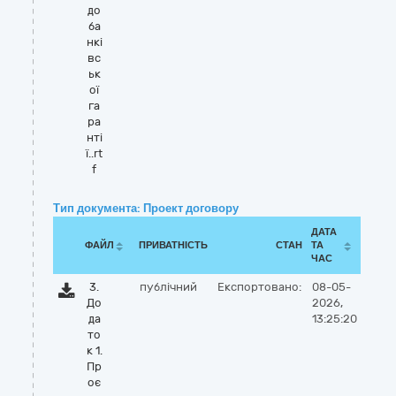
до
ба
нкі
вс
ьк
ої
га
ра
нті
ї..rt
f
Тип документа: Проект договору
ДАТА
ФАЙЛ
ПРИВАТНІСТЬ
СТАН
ТА
ЧАС
3.
публічний
Експортовано:
08-05-
До
2026,
да
13:25:20
то
к 1.
Пр
оє