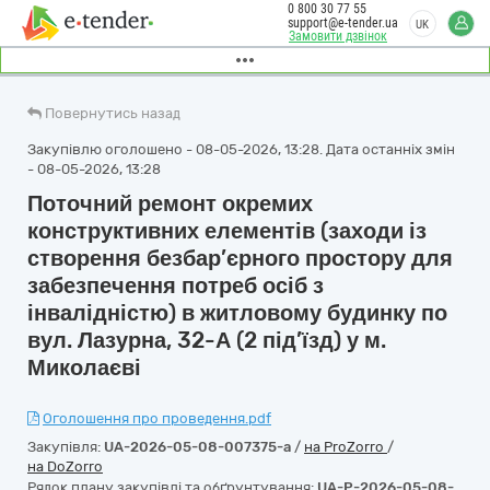
0 800 30 77 55
support@e-tender.ua
UK
Замовити дзвінок
Повернутись назад
Закупівлю оголошено - 08-05-2026, 13:28. Дата останніх змін
- 08-05-2026, 13:28
Поточний ремонт окремих
конструктивних елементів (заходи із
створення безбар’єрного простору для
забезпечення потреб осіб з
інвалідністю) в житловому будинку по
вул. Лазурна, 32-А (2 під’їзд) у м.
Миколаєві
Оголошення про проведення.pdf
Закупівля:
UA-2026-05-08-007375-a
/
на ProZorro
/
на DoZorro
Рядок плану закупівлі та обґрунтування:
UA-P-2026-05-08-