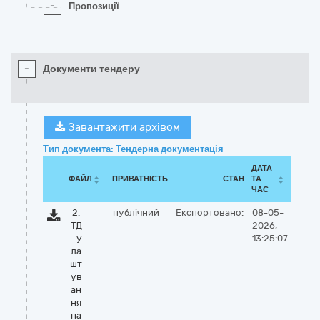
-
Пропозиції
-
Документи тендеру
Завантажити архівом
Тип документа: Тендерна документація
ДАТА
ФАЙЛ
ПРИВАТНІСТЬ
СТАН
ТА
ЧАС
2.
публічний
Експортовано:
08-05-
ТД
2026,
- у
13:25:07
ла
шт
ув
ан
ня
па