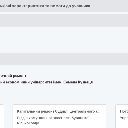
кількісні характеристики та вимоги до учасника
поточний ремонт
ний економічний університет імені Семена Кузнеця
Капітальний ремонт будівлі центрального корпусу КНП «Бучацька міська лікарня» Бучацької міської ради з утеплення зовнішніх стін та заміною системи опалення за адресою: м.Бучач, вул. Генерала Шухевича, 48, Чортківського району Тернопільської області (Коригування)
Відділ комунальної власності Бучацької
Упра
міської ради