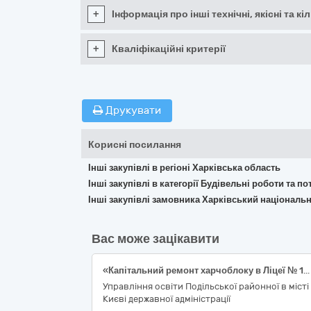
+
Інформація про інші технічні, якісні та 
+
Кваліфікаційні критерії
Друкувати
Корисні посилання
Інші закупівлі в регіоні Харківська область
Інші закупівлі в категорії Будівельні роботи та 
Інші закупівлі замовника Харківський національ
Вас може зацікавити
«Капітальний ремонт харчоблоку в Ліцеї № 19 «ЮНІТІ» Подільського району м. Києва за адресою: вул. Білицька, 55» Згідно код ДК 021:2015: 45450000-6 «Інші завершальні будівельні роботи»
Управління освіти Подільської районної в місті
Києві державної адміністрації