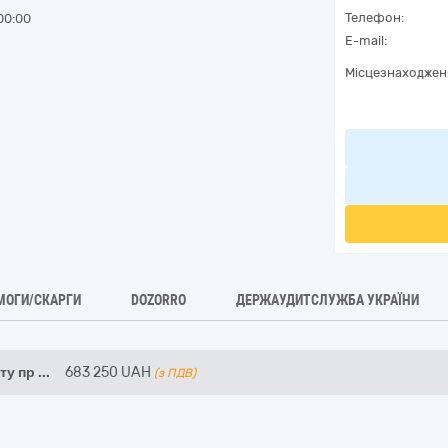
Телефон:
00:00
E-mail:
Місцезнаходжен
МОГИ/СКАРГИ
DOZORRO
ДЕРЖАУДИТСЛУЖБА УКРАЇНИ
ту пр
...
683 250
UAH
(з ПДВ)