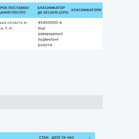
ТРОК ПОСТАВКИ/
КЛАСИФІКАТОР
КЛАСИФІКАТОРИ
АННЯ ПОСЛУГ:
ДК 021:2015 (CPV)
ька область
м.
45450000-6
и, 9-А
Інші
завершальні
будівельні
роботи
СТАН
ДАТА ТА ЧАС