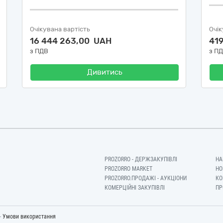
Очікувана вартість
Очік
16 444 263,00 UAH
41
з ПДВ
з П
Дивитись
PROZORRO - ДЕРЖЗАКУПІВЛІ
НА
PROZORRO MARKET
НО
PROZORRO.ПРОДАЖІ - АУКЦІОНИ
КО
КОМЕРЦІЙНІ ЗАКУПІВЛІ
ПР
-
Умови використання