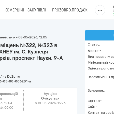
КОМЕРЦІЙНІ ЗАКУПІВЛІ
PROZORRO.ПРОДАЖІ
нніх змін - 08-05-2026, 12:05
риміщень №322, №323 в
Статус:
НЕУ ім. С. Кузнеця
Бюджет:
Вид предмету за
ків, проспект Науки, 9-А
Мінімальний кро
Оцінка пропозиц
o
/
на DoZorro
Забезпечення пр
6-05-08-006281-a
Замовник:
 пропозицій
Аукціон
ає
Очікується
ЄДРПОУ:
6, 12:04
з
18-05-2026, 15:26
Сайт:
6, 00:00
Контактна особ