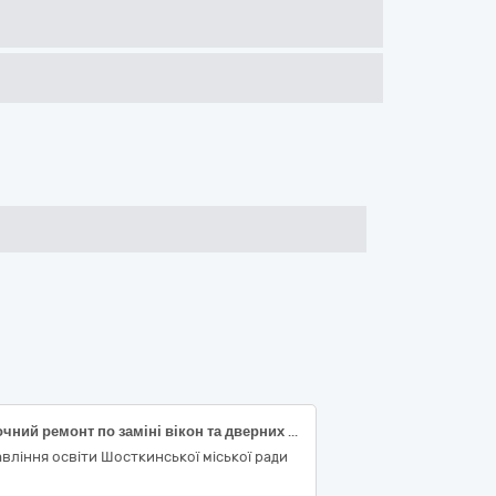
Поточний ремонт по заміні вікон та дверних блоків в комунальній організації (установа, заклад) Шосткинський дошкільний навчальний заклад (ясла-садок) № 12 «Росинка» Шосткинської міської ради Сумської області за адресою: пров. Петра Колнишевського 4 м. Шостка Сумська область
вління освіти Шосткинської міської ради