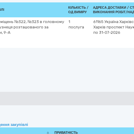
КІЛЬКІСТЬ /
АДРЕСА ДОСТАВКИ /
С
ВЛІ
ОД.ВИМІРУ
ВИКОНАННЯ РОБІТ/НАД
иміщень №322, №323 в головному
1
61165
Україна
Харківс
Кузнеця розташованого за
послуга
Харків
проспект Наук
и, 9-А
по 31-07-2026
ення закупівлі
ПРИВАТНІСТЬ