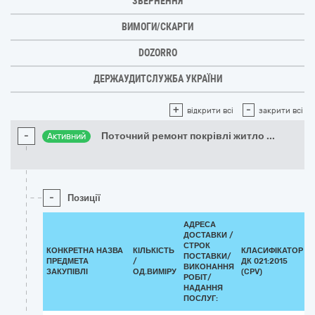
ЗВЕРНЕННЯ
ВИМОГИ/СКАРГИ
DOZORRO
ДЕРЖАУДИТСЛУЖБА УКРАЇНИ
+
-
відкрити всі
закрити всі
-
Поточний ремонт покрівлі житло
...
Активний
-
Позиції
АДРЕСА
ДОСТАВКИ /
СТРОК
КОНКРЕТНА НАЗВА
КІЛЬКІСТЬ
КЛАСИФІКАТОР
ПОСТАВКИ/
ПРЕДМЕТА
/
ДК 021:2015
ВИКОНАННЯ
ЗАКУПІВЛІ
ОД.ВИМІРУ
(CPV)
РОБІТ/
НАДАННЯ
ПОСЛУГ: