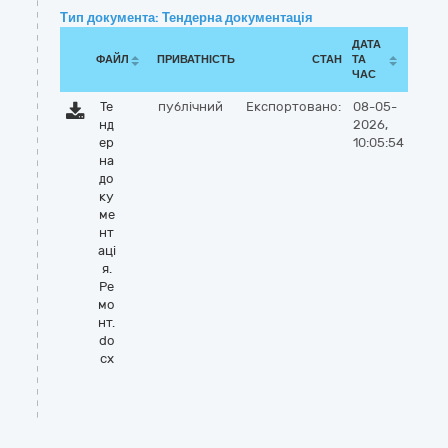
Тип документа: Тендерна документація
ДАТА
ФАЙЛ
ПРИВАТНІСТЬ
СТАН
ТА
ЧАС
Те
публічний
Експортовано:
08-05-
нд
2026,
ер
10:05:54
на
до
ку
ме
нт
аці
я.
Ре
мо
нт.
do
cx