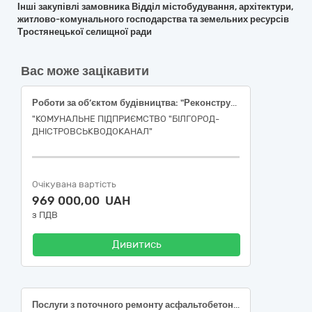
Інші закупівлі замовника Відділ містобудування, архітектури,
житлово-комунального господарства та земельних ресурсів
Тростянецької селищної ради
Вас може зацікавити
Роботи за об’єктом будівництва: "Реконструкція каналізаційних мереж по вул. Одеській шлях до пров. Безіменний через вулицю Ізмаїльська на вул. Лесі Українки"
"КОМУНАЛЬНЕ ПІДПРИЄМСТВО "БІЛГОРОД-
ДНІСТРОВСЬКВОДОКАНАЛ"
Очікувана вартість
969 000,00 UAH
з ПДВ
Дивитись
Послуги з поточного ремонту асфальтобетонного покриття території на об’єкті у м. Києві