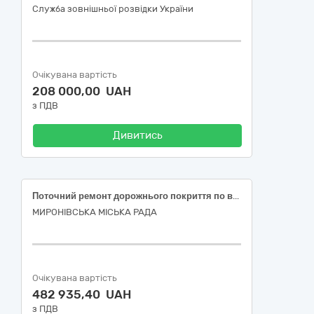
Служба зовнішньої розвідки України
Очікувана вартість
208 000,00 UAH
з ПДВ
Дивитись
Поточний ремонт дорожнього покриття по вулиці Пироженка (окремими ділянками) в м. Миронівка Обухівського району Київської області
МИРОНІВСЬКА МІСЬКА РАДА
Очікувана вартість
482 935,40 UAH
з ПДВ