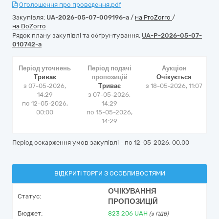
Оголошення про проведення.pdf
Закупівля:
UA-2026-05-07-009196-a
/
на ProZorro
/
на DoZorro
Рядок плану закупівлі та обґрунтування:
UA-P-2026-05-07-
010742-a
Період уточнень
Період подачі
Аукціон
Триває
пропозицій
Очікується
з 07-05-2026,
Триває
з
18-05-2026, 11:07
14:29
з 07-05-2026,
по 12-05-2026,
14:29
00:00
по 15-05-2026,
14:29
Період оскарження умов закупівлі - по
12-05-2026, 00:00
ВІДКРИТІ ТОРГИ З ОСОБЛИВОСТЯМИ
ОЧІКУВАННЯ
Статус:
ПРОПОЗИЦІЙ
Бюджет:
823 206
UAH
(з ПДВ)