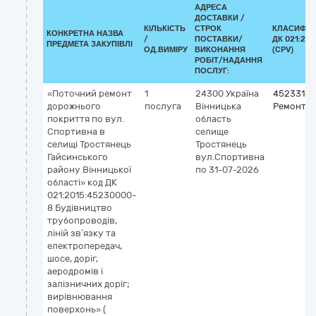
АДРЕСА
ДОСТАВКИ /
КІЛЬКІСТЬ
СТРОК
КЛАСИФІК
КОНКРЕТНА НАЗВА
/
ПОСТАВКИ/
ДК 021:201
ПРЕДМЕТА ЗАКУПІВЛІ
ОД.ВИМІРУ
ВИКОНАННЯ
(CPV)
РОБІТ/НАДАННЯ
ПОСЛУГ:
«Поточний ремонт
1
24300
Україна
45233142
дорожнього
послуга
Вінницька
Ремонт д
покриття по вул.
область
Спортивна в
селище
селищі Тростянець
Тростянець
Гайсинського
вул.Спортивна
району Вінницької
по 31-07-2026
області» код ДК
021:2015:45230000-
8 Будівництво
трубопроводів,
ліній зв’язку та
електропередач,
шосе, доріг,
аеродромів і
залізничних доріг;
вирівнювання
поверхонь» (