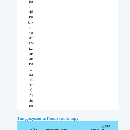
ва
лі
фі
ка
цій
ні
кр
ит
ері
ї_
ви
мо
ги
_
ва
ріа
нт
1)
(1).
do
cx
Тип документа: Проект договору
ДАТА