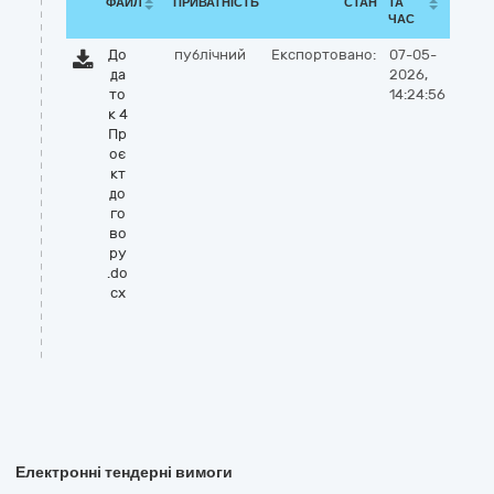
ФАЙЛ
ПРИВАТНІСТЬ
СТАН
ТА
ЧАС
До
публічний
Експортовано:
07-05-
да
2026,
то
14:24:56
к 4
Пр
оє
кт
до
го
во
ру
.do
cx
Електронні тендерні вимоги