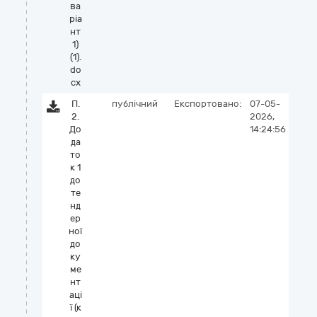
ва
ріа
нт
1)
(1).
do
cx
П.
публічний
Експортовано:
07-05-
2.
2026,
До
14:24:56
да
то
к 1
до
те
нд
ер
ної
до
ку
ме
нт
аці
ї (к