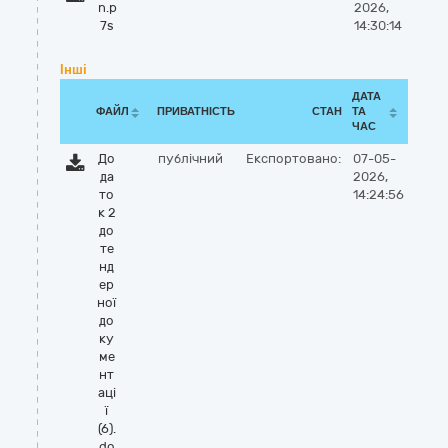
n.p
2026,
7s
14:30:14
Інші
ДАТА
ФАЙЛ
ПРИВАТНІСТЬ
СТАН
ТА
ЧАС
До
публічний
Експортовано:
07-05-
да
2026,
то
14:24:56
к 2
до
те
нд
ер
ної
до
ку
ме
нт
аці
ї
(6).
do