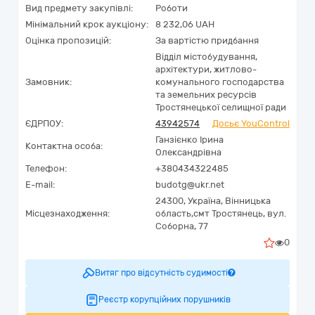
Вид предмету закупівлі:
Роботи
Мінімальний крок аукціону:
8 232,06 UAH
Оцінка пропозицій:
За вартістю придбання
Відділ містобудування,
архітектури, житлово-
Замовник:
комунального господарства
та земельних ресурсів
Тростянецької селищної ради
ЄДРПОУ:
43942574
Досьє YouControl
Ганзієнко Ірина
Контактна особа:
Олександрівна
Телефон:
+380434322485
E-mail:
budotg@ukr.net
24300,
Україна
,
Вінницька
Місцезнаходження:
область,
смт Тростянець,
вул.
Соборна, 77
0
Витяг про відсутність судимості
Реєстр корупційних порушників