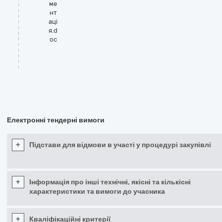
ме
нт
аці
я.d
oc
Електронні тендерні вимоги
+
Підстави для відмови в участі у процедурі закупівлі
+
Інформація про інші технічні, якісні та кількісні
характеристики та вимоги до учасника
+
Кваліфікаційні критерії