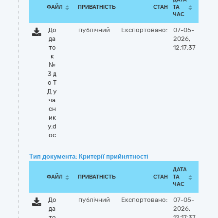
ФАЙЛ
ПРИВАТНІСТЬ
СТАН
ТА
ЧАС
До
публічний
Експортовано:
07-05-
да
2026,
то
12:17:37
к
№
3 д
о Т
Д у
ча
сн
ик
у.d
oc
Тип документа: Критерії прийнятності
ДАТА
ФАЙЛ
ПРИВАТНІСТЬ
СТАН
ТА
ЧАС
До
публічний
Експортовано:
07-05-
да
2026,
то
12:17:37