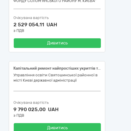
ФОНДУ СОЛОМ'ЯНСЬКОГО РАЙОНУ М. КИЄВА"
Очікувана вартість
2 529 054,11 UAH
з ПДВ
Дивитись
Капітальний ремонт найпростіших укриттів та захисних споруд цивільного захисту в Середня загальноосвітня школа № 215 Святошинського району міста Києва вул. Жмеринська, 20 (код ДК 021:2015 - 45450000-6 Інші завершальні будівельні роботи)
Управління освіти Святошинської районної в
місті Києві державної адміністрації
Очікувана вартість
9 790 025,00 UAH
з ПДВ
Дивитись