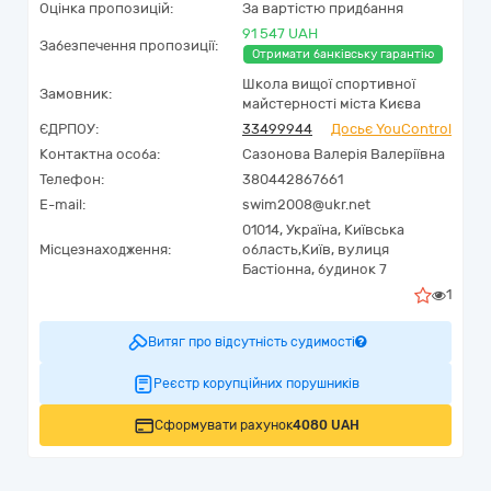
Оцінка пропозицій:
За вартістю придбання
91 547 UAH
Забезпечення пропозиції:
Отримати банківську гарантію
Школа вищої спортивної
Замовник:
майстерності міста Києва
ЄДРПОУ:
33499944
Досьє YouControl
Контактна особа:
Сазонова Валерія Валеріївна
Телефон:
380442867661
E-mail:
swim2008@ukr.net
01014,
Україна
,
Київська
Місцезнаходження:
область,
Київ,
вулиця
Бастіонна, будинок 7
1
Витяг про відсутність судимості
Реєстр корупційних порушників
Сформувати рахунок
4080 UAH