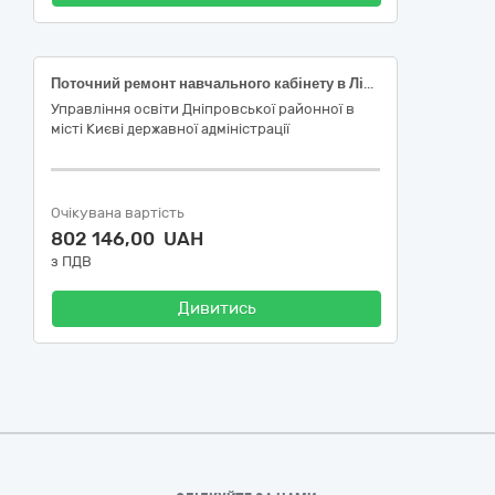
Поточний ремонт навчального кабінету в Ліцеї № 30 «ЕКОНАД» Дніпровського району м. Києва
Управління освіти Дніпровської районної в
місті Києві державної адміністрації
Очікувана вартість
802 146,00 UAH
з ПДВ
Дивитись