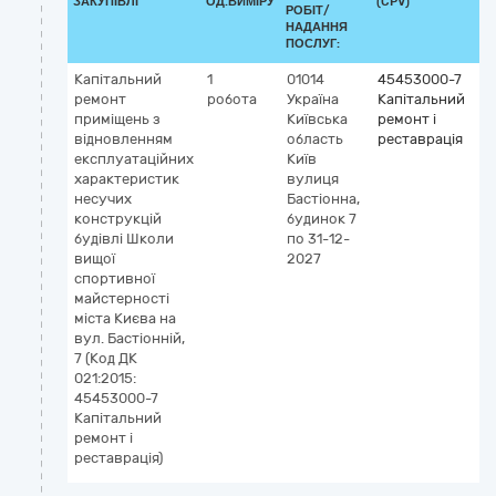
ЗАКУПІВЛІ
ОД.ВИМІРУ
(CPV)
РОБІТ/
НАДАННЯ
ПОСЛУГ:
Капітальний
1
01014
45453000-7
ремонт
робота
Україна
Капітальний
приміщень з
Київська
ремонт і
відновленням
область
реставрація
експлуатаційних
Київ
характеристик
вулиця
несучих
Бастіонна,
конструкцій
будинок 7
будівлі Школи
по 31-12-
вищої
2027
спортивної
майстерності
міста Києва на
вул. Бастіонній,
7 (Код ДК
021:2015:
45453000-7
Капітальний
ремонт і
реставрація)