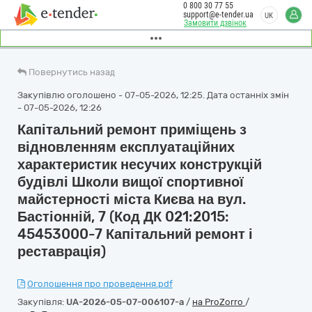
0 800 30 77 55
support@e-tender.ua
UK
Замовити дзвінок
Повернутись назад
Закупівлю оголошено - 07-05-2026, 12:25. Дата останніх змін
- 07-05-2026, 12:26
Капітальний ремонт приміщень з
відновленням експлуатаційних
характеристик несучих конструкцій
будівлі Школи вищої спортивної
майстерності міста Києва на вул.
Бастіонній, 7 (Код ДК 021:2015:
45453000-7 Капітальний ремонт і
реставрація)
Оголошення про проведення.pdf
Закупівля:
UA-2026-05-07-006107-a
/
на ProZorro
/