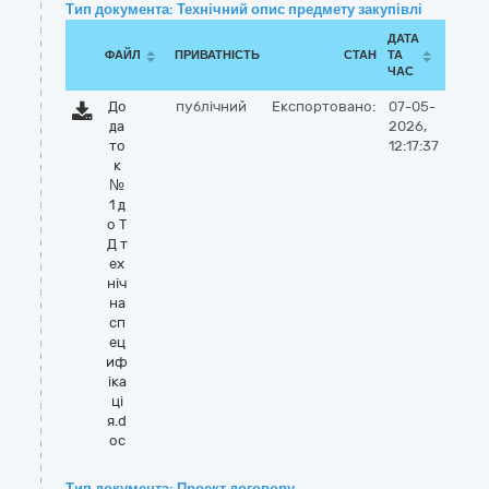
Тип документа: Технічний опис предмету закупівлі
ДАТА
ФАЙЛ
ПРИВАТНІСТЬ
СТАН
ТА
ЧАС
До
публічний
Експортовано:
07-05-
да
2026,
то
12:17:37
к
№
1 д
о Т
Д т
ех
ніч
на
сп
ец
иф
іка
ці
я.d
oc
Тип документа: Проект договору