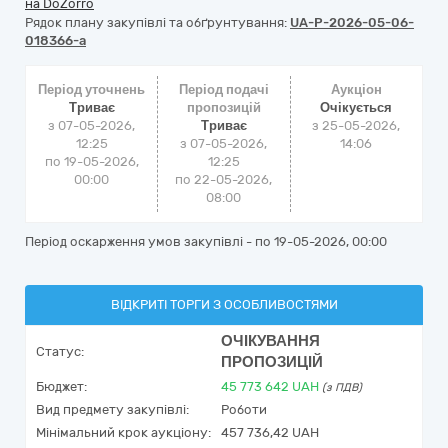
на DoZorro
Рядок плану закупівлі та обґрунтування:
UA-P-2026-05-06-
018366-a
Період уточнень
Період подачі
Аукціон
Триває
пропозицій
Очікується
з 07-05-2026,
Триває
з
25-05-2026,
12:25
з 07-05-2026,
14:06
по 19-05-2026,
12:25
00:00
по 22-05-2026,
08:00
Період оскарження умов закупівлі - по
19-05-2026, 00:00
ВІДКРИТІ ТОРГИ З ОСОБЛИВОСТЯМИ
ОЧІКУВАННЯ
Статус:
ПРОПОЗИЦІЙ
Бюджет:
45 773 642
UAH
(з ПДВ)
Вид предмету закупівлі:
Роботи
Мінімальний крок аукціону:
457 736,42 UAH