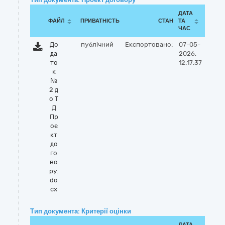
ДАТА
ФАЙЛ
ПРИВАТНІСТЬ
СТАН
ТА
ЧАС
До
публічний
Експортовано:
07-05-
да
2026,
то
12:17:37
к
№
2 д
о Т
Д
Пр
оє
кт
до
го
во
ру.
do
cx
Тип документа: Критерії оцінки
ДАТА