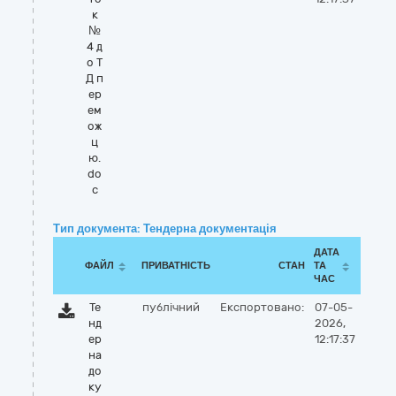
к
№
4 д
о Т
Д п
ер
ем
ож
ц
ю.
do
c
Тип документа: Тендерна документація
ДАТА
ФАЙЛ
ПРИВАТНІСТЬ
СТАН
ТА
ЧАС
Те
публічний
Експортовано:
07-05-
нд
2026,
ер
12:17:37
на
до
ку