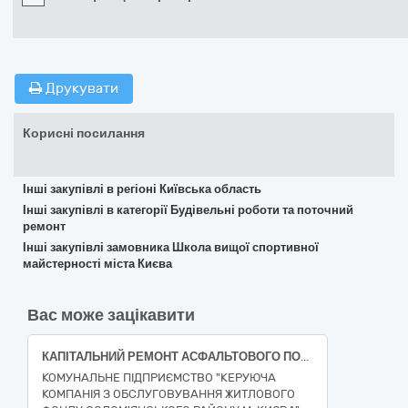
Друкувати
Корисні посилання
Інші закупівлі в регіоні Київська область
Інші закупівлі в категорії Будівельні роботи та поточний
ремонт
Інші закупівлі замовника Школа вищої спортивної
майстерності міста Києва
Вас може зацікавити
КАПІТАЛЬНИЙ РЕМОНТ АСФАЛЬТОВОГО ПОКРИТТЯ ПО вул. Ніщинського, 12 корп.1 у Солом’янському районі м. Києва (ДК 021:2015 за кодом Єдиного закупівельного словника (СPV) - 45450000-6 - Інші завершальні будівельні роботи)
КОМУНАЛЬНЕ ПІДПРИЄМСТВО "КЕРУЮЧА
КОМПАНІЯ З ОБСЛУГОВУВАННЯ ЖИТЛОВОГО