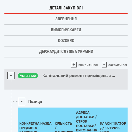
ДЕТАЛІ ЗАКУПІВЛІ
ЗВЕРНЕННЯ
ВИМОГИ/СКАРГИ
DOZORRO
ДЕРЖАУДИТСЛУЖБА УКРАЇНИ
+
-
відкрити всі
закрити всі
-
Капітальний ремонт приміщень з
...
Активний
-
Позиції
АДРЕСА
ДОСТАВКИ /
СТРОК
КОНКРЕТНА НАЗВА
КІЛЬКІСТЬ
КЛАСИФІКАТОР
ПОСТАВКИ/
ПРЕДМЕТА
/
ДК 021:2015
К
ВИКОНАННЯ