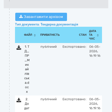
Завантажити архівом
Тип документа: Тендерна документація
ДАТА
ФАЙЛ
ПРИВАТНІСТЬ
СТАН
ТА
ЧАС
1. Т
публічний
Експортовано:
06-05-
Д_
2026,
ПР
16:19:16
_М
их
ай
лів
ськ
а.d
oc
x
2.
публічний
Експортовано:
06-05-
До
2026,
дат
16:19:16