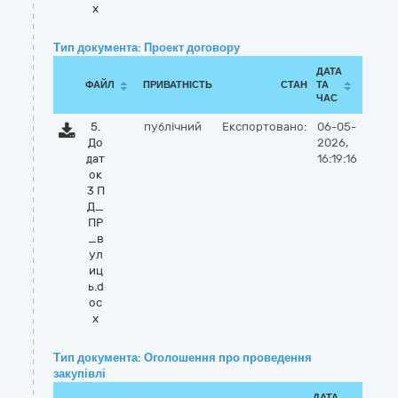
x
Тип документа: Проект договору
ДАТА
ФАЙЛ
ПРИВАТНІСТЬ
СТАН
ТА
ЧАС
5.
публічний
Експортовано:
06-05-
До
2026,
дат
16:19:16
ок
3 П
Д_
ПР
_в
ул
иц
ь.d
oc
x
Тип документа: Оголошення про проведення
закупівлі
ДАТА