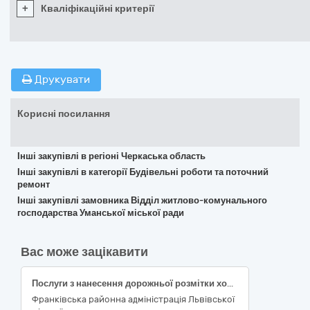
+
Кваліфікаційні критерії
Друкувати
Корисні посилання
Інші закупівлі в регіоні Черкаська область
Інші закупівлі в категорії Будівельні роботи та поточний
ремонт
Інші закупівлі замовника Відділ житлово-комунального
господарства Уманської міської ради
Вас може зацікавити
Послуги з нанесення дорожньої розмітки холодним пластиком на вул.Стрийській (від вул.Наукової до межі міста) на території Франківського району м. Львова. ДК 021:2015 - 45230000-8. Будівництво трубопроводів, ліній зв’язку та електропередач, шосе, доріг, аеродромів і залізничних доріг; вирівнювання поверхонь
Франківська районна адміністрація Львівської