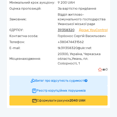
Мінімальний крок аукціону:
9 200 UAH
Оцінка пропозицій:
За вартістю придбання
Відділ житлово-
Замовник:
комунального господарства
Уманської міської ради
ЄДРПОУ:
39358320
Досьє YouControl
Контактна особа:
Горбонос Сергій Васильович
Телефон:
+380474431562
E-mail:
tk39358320@ukr.net
20300,
Україна
,
Черкаська
Місцезнаходження:
область,
Умань,
пл.
Соборності, 1
0
Витяг про відсутність судимості
Реєстр корупційних порушників
Сформувати рахунок
2040 UAH