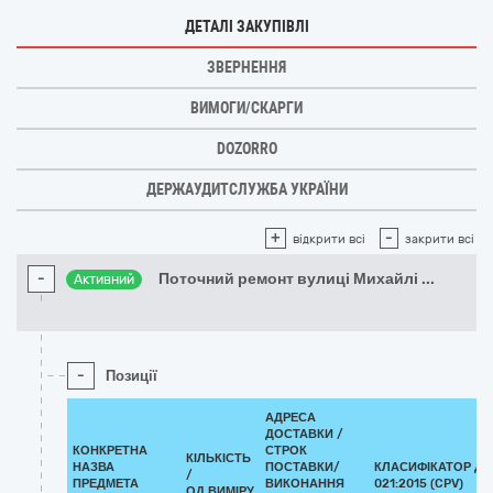
ДЕТАЛІ ЗАКУПІВЛІ
ЗВЕРНЕННЯ
ВИМОГИ/СКАРГИ
DOZORRO
ДЕРЖАУДИТСЛУЖБА УКРАЇНИ
+
-
відкрити всі
закрити всі
-
Поточний ремонт вулиці Михайлі
...
Активний
-
Позиції
АДРЕСА
ДОСТАВКИ /
КОНКРЕТНА
СТРОК
КІЛЬКІСТЬ
НАЗВА
ПОСТАВКИ/
КЛАСИФІКАТОР ДК
/
ПРЕДМЕТА
ВИКОНАННЯ
021:2015 (CPV)
ОД.ВИМІРУ