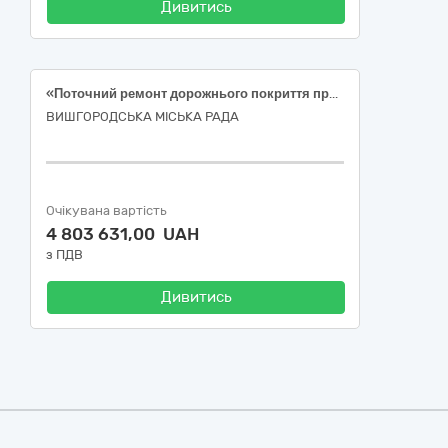
Дивитись
«Поточний ремонт дорожнього покриття проїзної частини вул. Шолуденка в м. Вишгород» (ДК 021:2015:45233142-6 - Ремонт доріг)
ВИШГОРОДСЬКА МІСЬКА РАДА
Очікувана вартість
4 803 631,00 UAH
з ПДВ
Дивитись