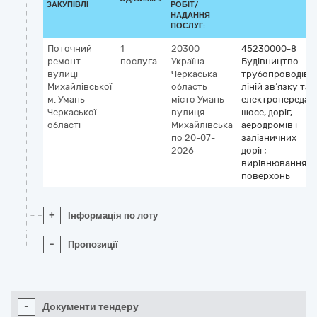
ЗАКУПІВЛІ
РОБІТ/
НАДАННЯ
ПОСЛУГ:
Поточний
1
20300
45230000-8
ремонт
послуга
Україна
Будівництво
вулиці
Черкаська
трубопроводів,
Михайлівської
область
ліній зв’язку та
м. Умань
місто Умань
електропередач,
Черкаської
вулиця
шосе, доріг,
області
Михайлівська
аеродромів і
по 20-07-
залізничних
2026
доріг;
вирівнювання
поверхонь
+
Інформація по лоту
-
Пропозиції
-
Документи тендеру