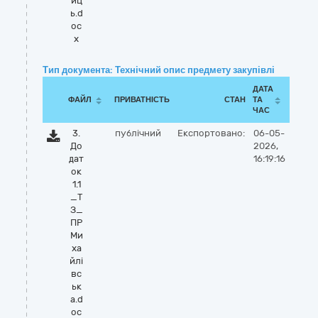
иц
ь.d
oc
x
Тип документа: Технічний опис предмету закупівлі
ДАТА
ФАЙЛ
ПРИВАТНІСТЬ
СТАН
ТА
ЧАС
3.
публічний
Експортовано:
06-05-
До
2026,
дат
16:19:16
ок
1.1
_Т
З_
ПР
Ми
ха
йлі
вс
ьк
а.d
oc