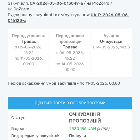
Закупівля:
UA-2026-05-06-013049-a
/
на ProZorro
/
на DoZorro
Рядок плану закупівлі та обґрунтування:
UA-P-2026-05-06-
016128-a
Період уточнень
Період подачі
Аукціон
Триває
пропозицій
Очікується
з 06-05-2026,
Триває
з
14-05-2026, 14:53
16:22
з 06-05-2026,
по 11-05-2026,
16:22
00:00
по 14-05-2026,
00:00
Період оскарження умов закупівлі - по
11-05-2026, 00:00
ВІДКРИТІ ТОРГИ З ОСОБЛИВОСТЯМИ
ОЧІКУВАННЯ
Статус:
ПРОПОЗИЦІЙ
Бюджет:
1 530 186
UAH
(з ПДВ)
Вид предмету закупівлі:
Послуги