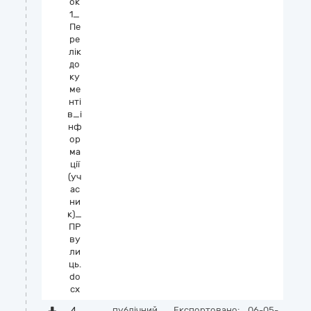
ок
1_
Пе
ре
лік
до
ку
ме
нті
в_і
нф
ор
ма
ції
(уч
ас
ни
к)_
ПР
ву
ли
ць.
do
cx
4.
публічний
Експортовано:
06-05-