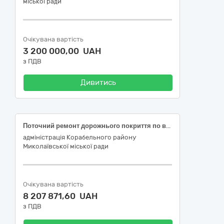
міської ради
Очікувана вартість
3 200 000,00 UAH
з ПДВ
Дивитись
Поточний ремонт дорожнього покриття по вулиці Андрія Антонюка від проспекту Богоявленського до вул. Ударної у Корабельному районі міста Миколаєва
адміністрація Корабельного району
Миколаївської міської ради
Очікувана вартість
8 207 871,60 UAH
з ПДВ