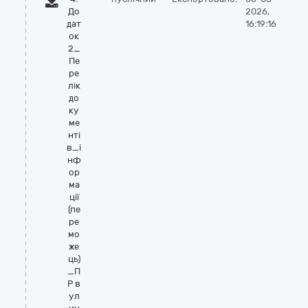
До
2026,
дат
16:19:16
ок
2_
Пе
ре
лік
до
ку
ме
нті
в_і
нф
ор
ма
ції
(пе
ре
мо
же
ць)
_П
Р в
ул