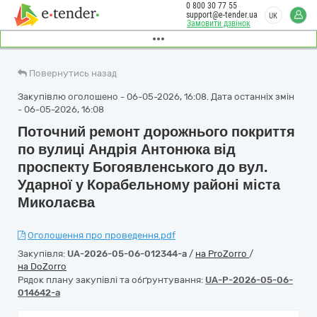
0 800 30 77 55
support@e-tender.ua
UK
Замовити дзвінок
Повернутись назад
Закупівлю оголошено - 06-05-2026, 16:08. Дата останніх змін
- 06-05-2026, 16:08
Поточний ремонт дорожнього покриття
по вулиці Андрія Антонюка від
проспекту Богоявленського до вул.
Ударної у Корабельному районі міста
Миколаєва
Оголошення про проведення.pdf
Закупівля:
UA-2026-05-06-012344-a
/
на ProZorro
/
на DoZorro
Рядок плану закупівлі та обґрунтування:
UA-P-2026-05-06-
014642-a