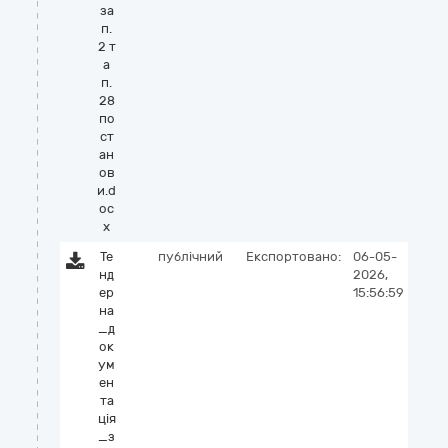
за
п.
2 т
а
п.
28
по
ст
ан
ов
и.d
oc
x
Те
публічний
Експортовано:
06-05-
нд
2026,
ер
15:56:59
на
_д
ок
ум
ен
та
ція
_з