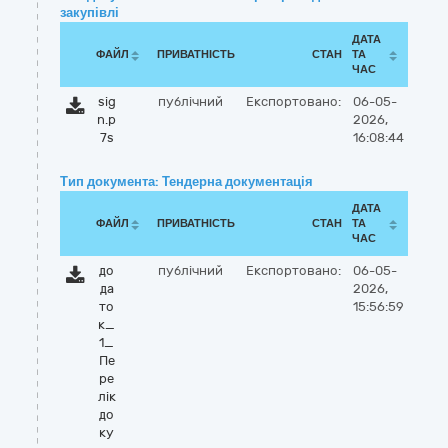
закупівлі
ДАТА
ФАЙЛ
ПРИВАТНІСТЬ
СТАН
ТА
ЧАС
sig
публічний
Експортовано:
06-05-
n.p
2026,
7s
16:08:44
Тип документа: Тендерна документація
ДАТА
ФАЙЛ
ПРИВАТНІСТЬ
СТАН
ТА
ЧАС
до
публічний
Експортовано:
06-05-
да
2026,
то
15:56:59
к_
1_
Пе
ре
лік
до
ку