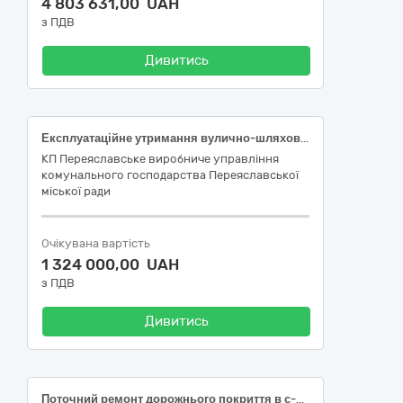
4 803 631,00 UAH
з ПДВ
Дивитись
Експлуатаційне утримання вулично-шляхової мережі (поточний ремонт) під’їзної дороги до буд. № 51 по вул. М.Грушевського в м. Переяславі Київської області, Код ДК 021:2015: 45230000-8 Будівництво трубопроводів, ліній зв’язку та електропередач, шосе, доріг, аеродромів і залізничних доріг; вирівнювання поверхонь (Код ДК 021:2015 (CPV) товару, що найбільше відповідає назві номенклатурної позиції предмета закупівлі: 45233142-6 Ремонт доріг)
КП Переяславське виробниче управління
комунального господарства Переяславської
міської ради
Очікувана вартість
1 324 000,00 UAH
з ПДВ
Дивитись
Поточний ремонт дорожнього покриття в с-ще Петрове Олександрійського району Кіровоградської області