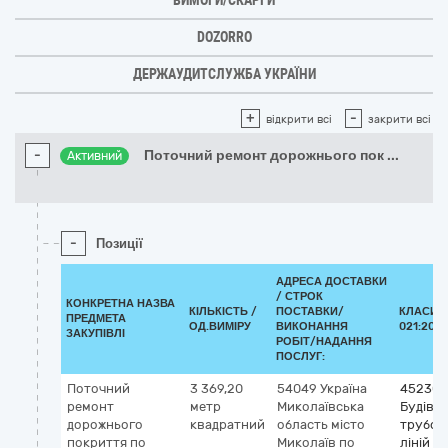
ВИМОГИ/СКАРГИ
DOZORRO
ДЕРЖАУДИТСЛУЖБА УКРАЇНИ
+
-
відкрити всі
закрити всі
-
Поточний ремонт дорожнього пок
...
Активний
-
Позиції
АДРЕСА ДОСТАВКИ
/
СТРОК
КОНКРЕТНА НАЗВА
КІЛЬКІСТЬ /
ПОСТАВКИ/
КЛАСИФ
ПРЕДМЕТА
ОД.ВИМІРУ
ВИКОНАННЯ
021:2015
ЗАКУПІВЛІ
РОБІТ/НАДАННЯ
ПОСЛУГ:
Поточний
3 369,20
54049
Україна
452300
ремонт
метр
Миколаївська
Будівн
дорожнього
квадратний
область
місто
трубоп
покриття по
Миколаїв
по
ліній з