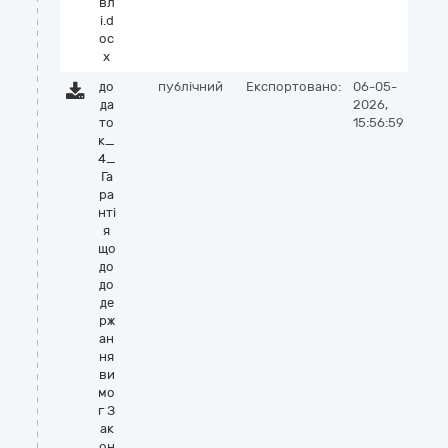
вл
і.d
oc
x
до
публічний
Експортовано:
06-05-
да
2026,
то
15:56:59
к_
4_
Га
ра
нті
я
що
до
до
де
рж
ан
ня
ви
мо
г З
ак
он