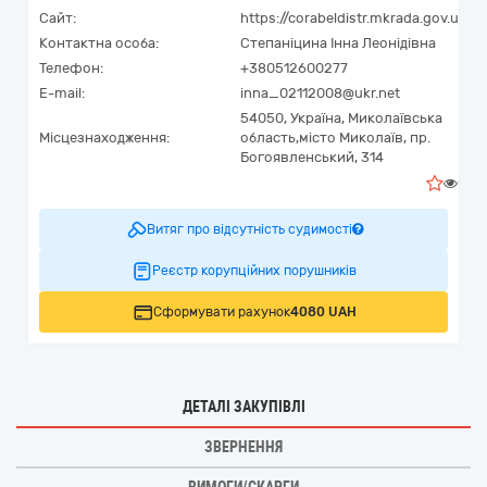
Сайт:
https://corabeldistr.mkrada.gov.ua
Контактна особа:
Степаніцина Інна Леонідівна
Телефон:
+380512600277
E-mail:
inna_02112008@ukr.net
54050,
Україна
,
Миколаївська
Місцезнаходження:
область,
місто Миколаїв,
пр.
Богоявленський, 314
0
Витяг про відсутність судимості
Реєстр корупційних порушників
Сформувати рахунок
4080 UAH
ДЕТАЛІ ЗАКУПІВЛІ
ЗВЕРНЕННЯ