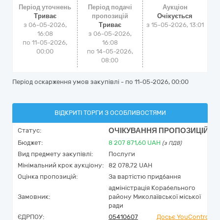
Період уточнень
Період подачі
Аукціон
Триває
пропозицій
Очікується
з 06-05-2026,
Триває
з
15-05-2026, 13:01
16:08
з 06-05-2026,
по 11-05-2026,
16:08
00:00
по 14-05-2026,
08:00
Період оскарження умов закупівлі - по
11-05-2026, 00:00
ВІДКРИТІ ТОРГИ З ОСОБЛИВОСТЯМИ
ОЧІКУВАННЯ ПРОПОЗИЦІЙ
Статус:
Бюджет:
8 207 871,60
UAH
(з ПДВ)
Вид предмету закупівлі:
Послуги
Мінімальний крок аукціону:
82 078,72 UAH
Оцінка пропозицій:
За вартістю придбання
адміністрація Корабельного
Замовник:
району Миколаївської міської
ради
ЄДРПОУ:
05410607
Досьє YouControl