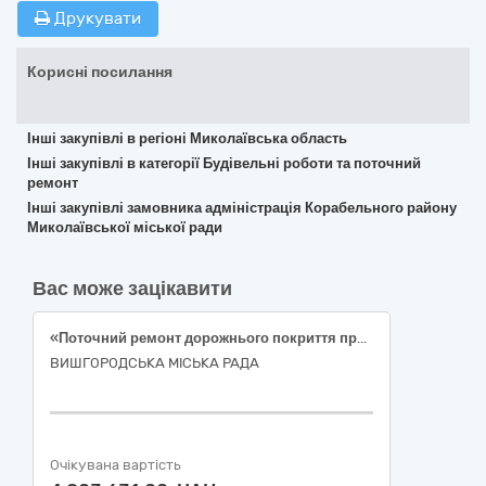
Друкувати
Корисні посилання
Інші закупівлі в регіоні Миколаївська область
Інші закупівлі в категорії Будівельні роботи та поточний
ремонт
Інші закупівлі замовника адміністрація Корабельного району
Миколаївської міської ради
Вас може зацікавити
«Поточний ремонт дорожнього покриття проїзної частини вул. Шолуденка в м. Вишгород» (ДК 021:2015:45233142-6 - Ремонт доріг)
ВИШГОРОДСЬКА МІСЬКА РАДА
Очікувана вартість