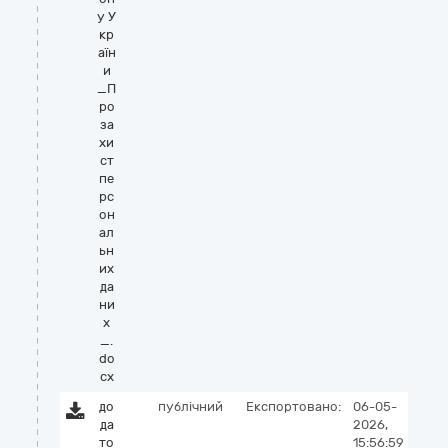
у У
кр
аїн
и
_П
ро
за
хи
ст
пе
рс
он
ал
ьн
их
да
ни
х
_.
do
cx
до
публічний
Експортовано:
06-05-
да
2026,
то
15:56:59