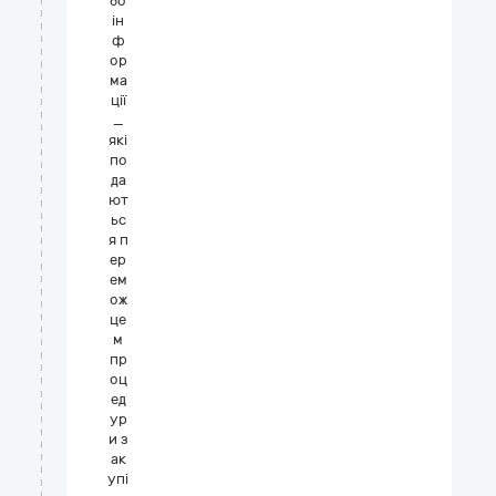
бо
ін
ф
ор
ма
ції
_
які
по
да
ют
ьс
я п
ер
ем
ож
це
м
пр
оц
ед
ур
и з
ак
упі