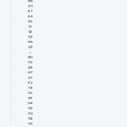
ме
нті
в т
а а
бо
ін
ф
ор
ма
ції
_
які
по
да
ют
ьс
я у
ча
сн
ик
ом
пр
оц
ед
ур