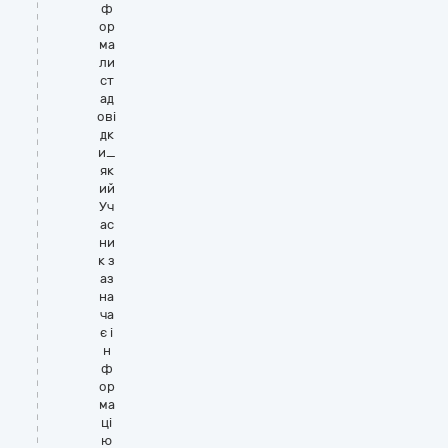
ф
ор
ма
ли
ст
ад
ові
дк
и_
як
ий
Уч
ас
ни
к з
аз
на
ча
є і
н
ф
ор
ма
ці
ю