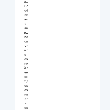
а_
Ос
об
ли
во
ст
ям
и_
по
сл
уг
а п
от
оч
ни
й р
ем
он
т д
ор
ож
нь
ог
о п
ок