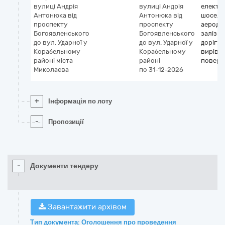
вулиці Андрія
вулиці Андрія
електр
Антонюка від
Антонюка від
шосе, до
проспекту
проспекту
аеродро
Богоявленського
Богоявленського
залізн
до вул. Ударної у
до вул. Ударної у
доріг;
Корабельному
Корабельному
вирівн
районі міста
районі
поверх
Миколаєва
по 31-12-2026
+
Інформація по лоту
-
Пропозиції
-
Документи тендеру
Завантажити архівом
Тип документа: Оголошення про проведення