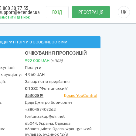
0 800 30 77 55
support@e-tender.ua
ВХІД
РЕЄСТРАЦІЯ
UK
Замовити дзвінок
ВІДКРИТІ ТОРГИ З ОСОБЛИВОСТЯМИ
ОЧІКУВАННЯ ПРОПОЗИЦІЙ
992 000
UAH
(з ПДВ)
купівлі:
Послуги
к аукціону:
4 960 UAH
ій:
За вартістю придбання
КП ЖКС "Фонтанський"
35302819
Досьє YouControl
а:
Деде Дмитро Борисович
+380487407262
fontanzakup@ukr.net
65044,
Україна
,
Одеська
ня:
область,
місто Одеса,
Французький
бульвар, будинок 12/3