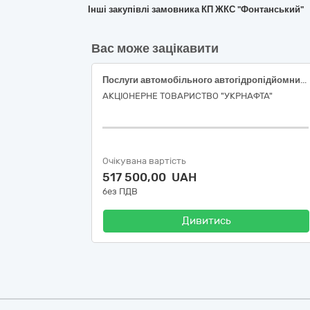
Інші закупівлі замовника КП ЖКС "Фонтанський"
Вас може зацікавити
Послуги автомобільного автогідропідйомника (автовишки) для потреб мережі АЗС АТ «УКРНАФТА» (Хмельницька, Рівненська, Волинська та Тернопільська області)
АКЦІОНЕРНЕ ТОВАРИСТВО "УКPНAФТА"
Очікувана вартість
517 500,00 UAH
без ПДВ
Дивитись