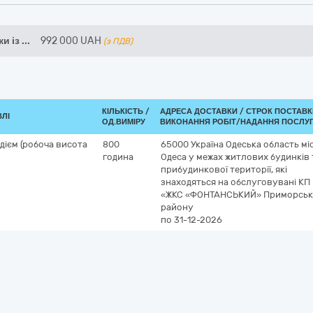
ки із
...
992 000
UAH
(з ПДВ)
КІЛЬКІСТЬ /
АДРЕСА ДОСТАВКИ /
СТРОК ПОСТАВК
ВЛІ
ОД.ВИМІРУ
ВИКОНАННЯ РОБІТ/НАДАННЯ ПОСЛУГ
дієм (робоча висота
800
65000
Україна
Одеська область
мі
година
Одеса
у межах житлових будинків 
прибудинкової території, які
знаходяться на обслуговувані КП
«ЖКС «ФОНТАНСЬКИЙ» Приморськ
району
по 31-12-2026