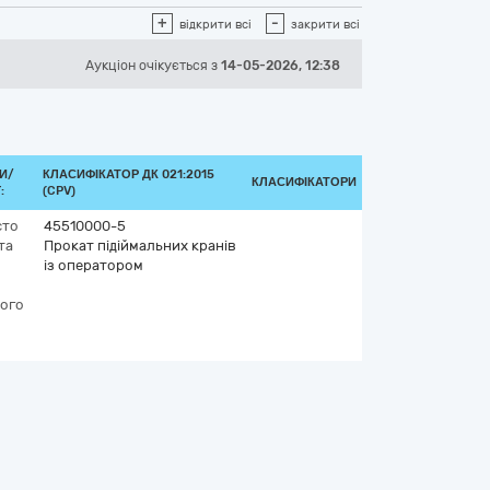
+
-
відкрити всі
закрити всі
Аукціон
очікується
з
14-05-2026, 12:38
И/
КЛАСИФІКАТОР ДК 021:2015
КЛАСИФІКАТОРИ
:
(CPV)
сто
45510000-5
та
Прокат підіймальних кранів
із оператором
ого