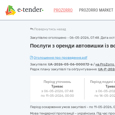
PROZORRO
PROZORRO MARKET
Повернутись назад
Закупівлю оголошено - 06-05-2026, 07:48. Дата оста
Послуги з оренди автовишки із в
Оголошення про проведення.pdf
Закупівля:
UA-2026-05-06-000072-a
/
на ProZorro
Рядок плану закупівлі та обґрунтування:
UA-P-202
Період уточнень
Період подачі
Триває
Трив
з 06-05-2026, 07:48
з 06-05-202
по 11-05-2026, 00:00
по 14-05-202
Період оскарження умов закупівлі - по
11-05-2026, 
Мова тендерної пропозиції – українська. Під час пр