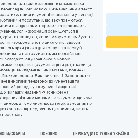
ою мовою, а також за рішенням замовника
 переклад іншою мовою. Визначальним є текст,
ристики, вимоги, умовні позначення у вигляді
роботами чи послугами, що закуповуються,
ьними стандартами, нормами та правилами,
ування. Уся інформація розміщується в
 крім тих випадків, коли використання букв та
рення (зокрема, але не виключно, адреси
льної марки (знака для товарів та послуг),
позиція та всі документи, які передбачені
неї, складаються українською мовою.
могами тендерної документації та додатками до
ропозиції, викладені іншими мовами, повинні
раїнською мовою. Виключення: 1. Замовник не
чені вимогами тендерної документації та
власний розсуд, у тому числі якщо такі
2. У випадку надання учасником на
икладених різними мовами, та за умови, що хоча
ій вимозі, в тому числі щодо мови, замовник не
одатково на підтвердження цієї вимоги, навіть
 перекладу.
МОГИ/СКАРГИ
DOZORRO
ДЕРЖАУДИТСЛУЖБА УКРАЇНИ