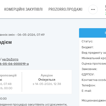
КОМЕРЦІЙНІ ЗАКУПІВЛІ
PROZORRO.ПРОДАЖІ
нніх змін - 06-05-2026, 07:49
одієм
Статус:
Бюджет:
Вид предмету за
Мінімальний кро
/
на DoZorro
Оцінка пропозиц
6-05-06-000019-a
Замовник:
ЄДРПОУ:
 пропозицій
Аукціон
ає
Очікується
Контактна особ
6, 07:48
з
14-05-2026, 12:38
Телефон:
6, 00:00
E-mail:
00:00
Місцезнаходжен
оведення процедур закупівель усі документи,