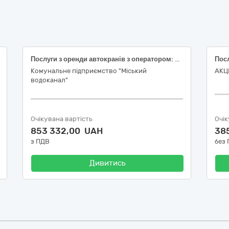
Послуги з оренди автокранів з оператором: Лот № 1 - Послуги автокрана з оператором (вантажопідйомність 10 т), Лот № 2 — Послуги автокрана з оператором (вантажопідйомність 18 т)
Комунальне підприємство "Міський
АКЦ
водоканал"
Очікувана вартість
Очік
853 332,00 UAH
38
з ПДВ
без
Дивитись