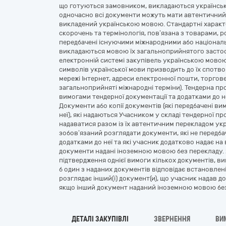
що готуються замовником, викладаються українськ
одночасно всі документи можуть мати автентичний
викладений українською мовою. Стандартні характе
скорочень та термінологія, пов’язана з товарами, 
передбачені існуючими міжнародними або націонал
викладаються мовою їх загальноприйнятого застос
електронній системі закупівель українською мовою,
символів української мови призводить до їх спотво
мережі Інтернет, адреси електронної пошти, торгове
загальноприйняті міжнародні терміни). Тендерна про
вимогами тендерної документації та додатками до 
Документи або копії документів (які передбачені ви
неї), які надаються Учасником у складі тендерної п
надаватися разом із їх автентичним перекладом ук
зобов’язаний розглядати документи, які не передба
додатками до неї та які учасник додатково надає на 
документи надані іноземною мовою без перекладу. 
підтвердження однієї вимоги кількох документів, в
б один з наданих документів відповідає встановлен
розглядає інший(і) документ(и), що учасник надав д
якщо інший документ наданий іноземною мовою без
ДЕТАЛІ ЗАКУПІВЛІ
ЗВЕРНЕННЯ
ВИ