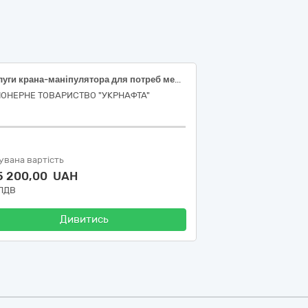
Послуги крана-маніпулятора для потреб мережі АЗС АТ «УКРНАФТА»
ІОНЕРНЕ ТОВАРИСТВО "УКPНAФТА"
увана вартість
5 200,00 UAH
 ПДВ
Дивитись