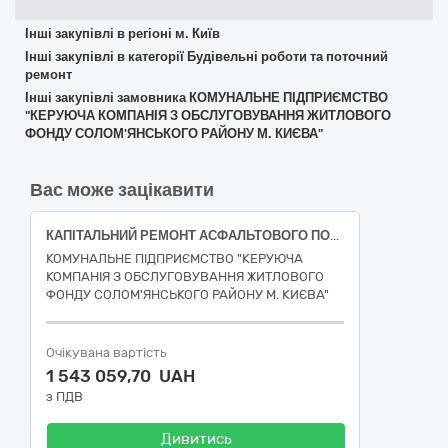
Інші закупівлі в регіоні м. Київ
Інші закупівлі в категорії Будівельні роботи та поточний
ремонт
Інші закупівлі замовника КОМУНАЛЬНЕ ПІДПРИЄМСТВО
"КЕРУЮЧА КОМПАНІЯ З ОБСЛУГОВУВАННЯ ЖИТЛОВОГО
ФОНДУ СОЛОМ'ЯНСЬКОГО РАЙОНУ М. КИЄВА"
Вас може зацікавити
КАПІТАЛЬНИЙ РЕМОНТ АСФАЛЬТОВОГО ПОКРИТТЯ ПО просп. Любомира Гузара, 14-а у Солом’янському районі м. Києва (ДК 021:2015 за кодом Єдиного закупівельного словника (СPV) - 45450000-6 - Інші завершальні будівельні роботи)
КОМУНАЛЬНЕ ПІДПРИЄМСТВО "КЕРУЮЧА
КОМПАНІЯ З ОБСЛУГОВУВАННЯ ЖИТЛОВОГО
ФОНДУ СОЛОМ'ЯНСЬКОГО РАЙОНУ М. КИЄВА"
Очікувана вартість
1 543 059,70 UAH
з ПДВ
Дивитись