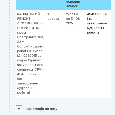
НАДАННЯ
ПОСЛУГ:
КАПІТАЛЬНИЙ
1
Україна
45450000-6
РЕМОНТ
робота
по 31-08-
Інші
АСФАЛЬТОВОГО
2026
завершальні
ПОКРИТТЯ ПО
будівельні
просп
роботи
Повітряних Сил,
36 у
Солом’янському
районі м. Києва
(ДК 021:2015 за
кодом Єдиного
закупівельного
словника (СPV) -
45450000-6 -
Інші
завершальні
будівельні
роботи)
+
Інформація по лоту