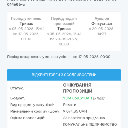
014686-a
Період уточнень
Період подачі
Аукціон
Триває
пропозицій
Очікується
з 05-05-2026, 15:41
Триває
з
20-05-2026,
по 17-05-2026,
з 05-05-2026, 15:41
14:37
00:00
по 20-05-2026,
00:00
Період оскарження умов закупівлі - по
17-05-2026, 00:00
ВІДКРИТІ ТОРГИ З ОСОБЛИВОСТЯМИ
ОЧІКУВАННЯ
Статус:
ПРОПОЗИЦІЙ
Бюджет:
1 814 869,31
UAH
(з ПДВ)
Вид предмету закупівлі:
Роботи
Мінімальний крок аукціону:
9 074,35 UAH
Оцінка пропозицій:
За вартістю придбання
КОМУНАЛЬНЕ ПІДПРИЄМСТВО