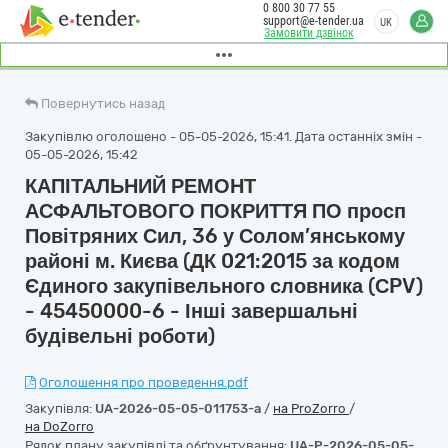
0 800 30 77 55
support@e-tender.ua
UK
Замовити дзвінок
Повернутись назад
Закупівлю оголошено - 05-05-2026, 15:41. Дата останніх змін -
05-05-2026, 15:42
КАПІТАЛЬНИЙ РЕМОНТ
АСФАЛЬТОВОГО ПОКРИТТЯ ПО просп
Повітряних Сил, 36 у Солом’янському
районі м. Києва (ДК 021:2015 за кодом
Єдиного закупівельного словника (СPV)
- 45450000-6 - Інші завершальні
будівельні роботи)
Оголошення про проведення.pdf
Закупівля:
UA-2026-05-05-011753-a
/
на ProZorro
/
на DoZorro
Рядок плану закупівлі та обґрунтування:
UA-P-2026-05-05-