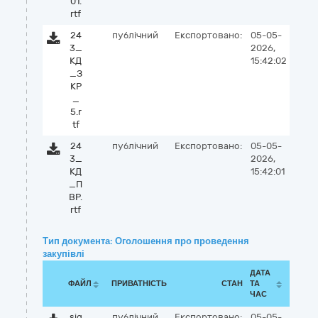
01.
rtf
24
публічний
Експортовано:
05-05-
3_
2026,
КД
15:42:02
_З
КР
_
5.r
tf
24
публічний
Експортовано:
05-05-
3_
2026,
КД
15:42:01
_П
ВР.
rtf
Тип документа: Оголошення про проведення
закупівлі
ДАТА
ФАЙЛ
ПРИВАТНІСТЬ
СТАН
ТА
ЧАС
sig
публічний
Експортовано:
05-05-