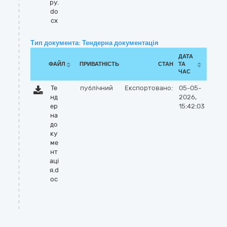
ру.
do
cx
Тип документа: Тендерна документація
ДАТА
ФАЙЛ
ПРИВАТНІСТЬ
СТАН
ТА
ЧАС
Те
публічний
Експортовано:
05-05-
нд
2026,
ер
15:42:03
на
до
ку
ме
нт
аці
я.d
oc