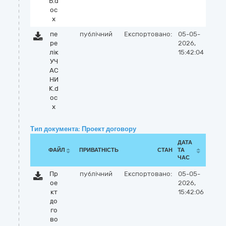
Ь.d
oc
x
пе
публічний
Експортовано:
05-05-
ре
2026,
лік
15:42:04
УЧ
АС
НИ
К.d
oc
x
Тип документа: Проект договору
ДАТА
ФАЙЛ
ПРИВАТНІСТЬ
СТАН
ТА
ЧАС
Пр
публічний
Експортовано:
05-05-
ое
2026,
кт
15:42:06
до
го
во