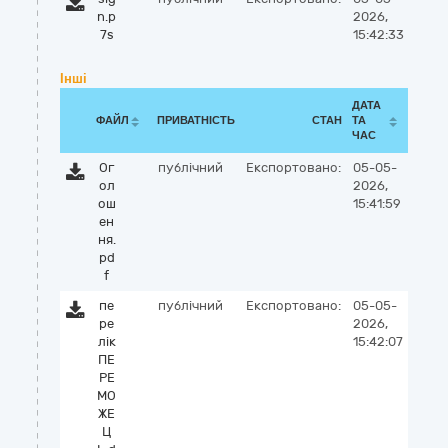
n.p
2026,
7s
15:42:33
Інші
ДАТА
ФАЙЛ
ПРИВАТНІСТЬ
СТАН
ТА
ЧАС
Ог
публічний
Експортовано:
05-05-
ол
2026,
ош
15:41:59
ен
ня.
pd
f
пе
публічний
Експортовано:
05-05-
ре
2026,
лік
15:42:07
ПЕ
РЕ
МО
ЖЕ
Ц