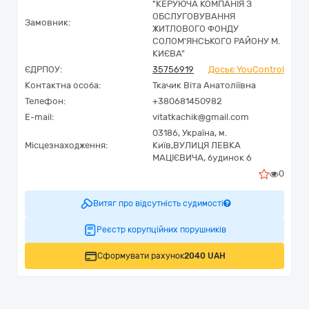
"КЕРУЮЧА КОМПАНІЯ З
ОБСЛУГОВУВАННЯ
Замовник:
ЖИТЛОВОГО ФОНДУ
СОЛОМ'ЯНСЬКОГО РАЙОНУ М.
КИЄВА"
ЄДРПОУ:
35756919
Досьє YouControl
Контактна особа:
Ткачик Віта Анатоліївна
Телефон:
+380681450982
E-mail:
vitatkachik@gmail.com
03186,
Україна
,
м.
Місцезнаходження:
Київ,
ВУЛИЦЯ ЛЕВКА
МАЦІЄВИЧА, будинок 6
0
Витяг про відсутність судимості
Реєстр корупційних порушників
Сформувати рахунок
2040 UAH