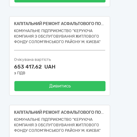
КАПІТАЛЬНИЙ РЕМОНТ АСФАЛЬТОВОГО ПОКРИТТЯ ПО вул.Мокра, 2 у Солом’янському районі м. Києва (ДК 021:2015 за кодом Єдиного закупівельного словника (СPV) - 45450000-6 - Інші завершальні будівельні роботи)
КОМУНАЛЬНЕ ПІДПРИЄМСТВО "КЕРУЮЧА
КОМПАНІЯ З ОБСЛУГОВУВАННЯ ЖИТЛОВОГО
ФОНДУ СОЛОМ'ЯНСЬКОГО РАЙОНУ М. КИЄВА"
Очікувана вартість
653 417,62 UAH
з ПДВ
Дивитись
КАПІТАЛЬНИЙ РЕМОНТ АСФАЛЬТОВОГО ПОКРИТТЯ ПО вул. Тихого, 44 у Солом’янському районі м. Києва (ДК 021:2015 за кодом Єдиного закупівельного словника (СPV) - 45450000-6 - Інші завершальні будівельні роботи)
КОМУНАЛЬНЕ ПІДПРИЄМСТВО "КЕРУЮЧА
КОМПАНІЯ З ОБСЛУГОВУВАННЯ ЖИТЛОВОГО
ФОНДУ СОЛОМ'ЯНСЬКОГО РАЙОНУ М. КИЄВА"