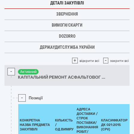
ДЕТАЛІ ЗАКУПІВЛІ
ЗВЕРНЕННЯ
ВИМОГИ/СКАРГИ
DOZORRO
ДЕРЖАУДИТСЛУЖБА УКРАЇНИ
+
-
відкрити всі
закрити всі
-
Активний
КАПІТАЛЬНИЙ РЕМОНТ АСФАЛЬТОВОГ
...
-
Позиції
АДРЕСА
ДОСТАВКИ /
СТРОК
КОНКРЕТНА
КІЛЬКІСТЬ
КЛАСИФІКАТОР
ПОСТАВКИ/
НАЗВА ПРЕДМЕТА
/
ДК 021:2015
К
ВИКОНАННЯ
ЗАКУПІВЛІ
ОД.ВИМІРУ
(CPV)
РОБІТ/