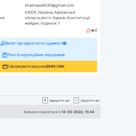
khalinaea8030@gmail.com
61003,
Україна
,
Харківська
ня:
область,
місто Харків,
Конституції
майдан, будинок 7
0
Витяг про відсутність судимості
Реєстр корупційних порушників
Сформувати рахунок
2040 UAH
+
-
відкрити всі
закрити всі
Аукціон
очікується
з
14-05-2026, 15:44