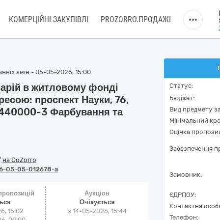
КОМЕРЦІЙНІ ЗАКУПІВЛІ
PROZORRO.ПРОДАЖІ
нніх змін - 05-05-2026, 15:00
арій в житловому фонді
Статус:
ресою: проспект Науки, 76,
Бюджет:
Вид предмету за
45440000-3 Фарбування та
Мінімальний кро
Оцінка пропозиц
Забезпечення пр
/
на DoZorro
6-05-05-012678-a
Замовник:
 пропозицій
Аукціон
ЄДРПОУ:
ться
Очікується
Контактна особ
6, 15:02
з
14-05-2026, 15:44
Телефон:
6, 09:00