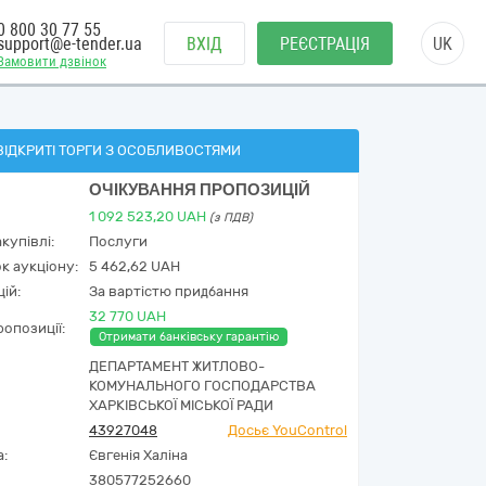
0 800 30 77 55
support@e-tender.ua
ВХІД
РЕЄСТРАЦІЯ
UK
Замовити дзвінок
ВІДКРИТІ ТОРГИ З ОСОБЛИВОСТЯМИ
ОЧІКУВАННЯ ПРОПОЗИЦІЙ
1 092 523,20
UAH
(з ПДВ)
купівлі:
Послуги
к аукціону:
5 462,62 UAH
ій:
За вартістю придбання
32 770 UAH
опозиції:
Отримати банківську гарантію
ДЕПАРТАМЕНТ ЖИТЛОВО-
КОМУНАЛЬНОГО ГОСПОДАРСТВА
ХАРКІВСЬКОЇ МІСЬКОЇ РАДИ
43927048
Досьє YouControl
а:
Євгенія Халіна
380577252660