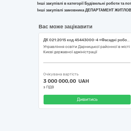
Інші закупівлі в категорії Будівельні роботи та 
Інші закупівлі замовника ДЕПАРТАМЕНТ ЖИТЛ
Вас може зацікавити
ДК 021:2015 код 45443000-4 «Фасадні роботи» (Капітальний ремонт фасаду) (заходи з енергозбереження) в закладі дошкільної освіти (ясла-садок) № 5 Дарницького району м. Києва, вул. Срібнокільська, 4-А
Управління освіти Дарницької районної в місті
Києві державної адміністрації
Очікувана вартість
3 000 000,00 UAH
з ПДВ
Дивитись