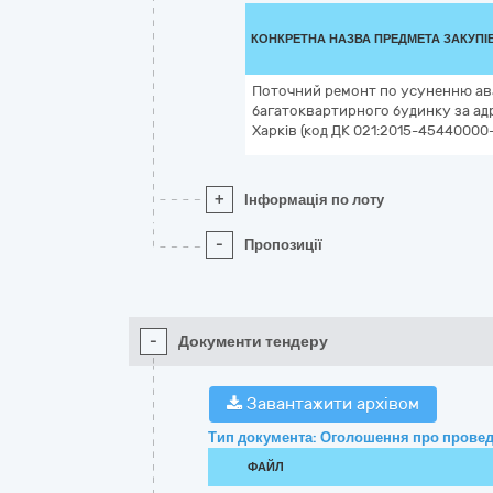
КОНКРЕТНА НАЗВА ПРЕДМЕТА ЗАКУПІ
Поточний ремонт по усуненню ав
багатоквартирного будинку за адр
Харків (код ДК 021:2015-45440000
+
Інформація по лоту
-
Пропозиції
-
Документи тендеру
Завантажити архівом
Тип документа: Оголошення про провед
ФАЙЛ