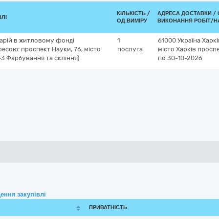
КІЛЬКІСТЬ /
АДРЕСА ДОСТАВКИ /
ВЛІ
ОД.ВИМІРУ
ВИКОНАННЯ РОБІТ/Н
арій в житловому фонді
1
61000
Україна
Харкі
есою: проспект Науки, 76, місто
послуга
місто Харків
проспе
-3 Фарбування та скління)
по 30-10-2026
ення закупівлі
ПРИВАТНІСТЬ