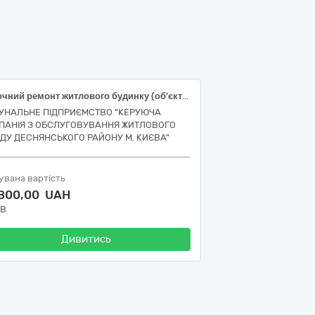
Поточний ремонт житлового будинку (об’єкту) за адресою: вулиця Миколи Лаврухіна, 7 у Деснянському районі м. Києва, фасадні роботи, за ДК 021:2015 (CPV): 45440000-3 Фарбування та скління.
УНАЛЬНЕ ПІДПРИЄМСТВО "КЕРУЮЧА
ПАНІЯ З ОБСЛУГОВУВАННЯ ЖИТЛОВОГО
ДУ ДЕСНЯНСЬКОГО РАЙОНУ М. КИЄВА"
увана вартість
 800,00 UAH
ДВ
Дивитись