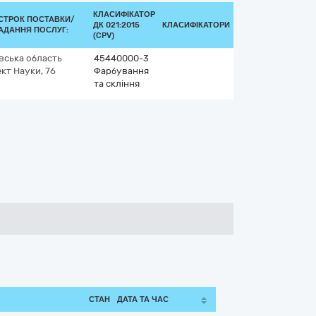
КЛАСИФІКАТОР
СТРОК ПОСТАВКИ/
ДК 021:2015
КЛАСИФІКАТОРИ
АДАННЯ ПОСЛУГ:
(CPV)
вська область
45440000-3
кт Науки, 76
Фарбування
та скління
СТАН
ДАТА ТА ЧАС