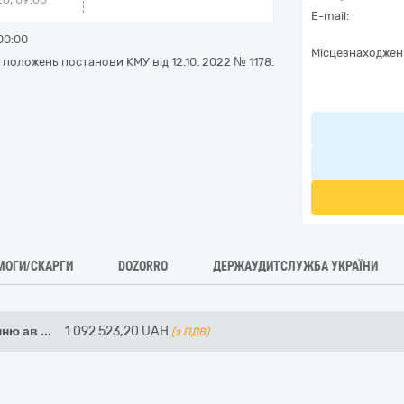
E-mail:
00:00
Місцезнаходжен
 положень постанови КМУ від 12.10. 2022 № 1178.
МОГИ/СКАРГИ
DOZORRO
ДЕРЖАУДИТСЛУЖБА УКРАЇНИ
нню ав
...
1 092 523,20
UAH
(з ПДВ)