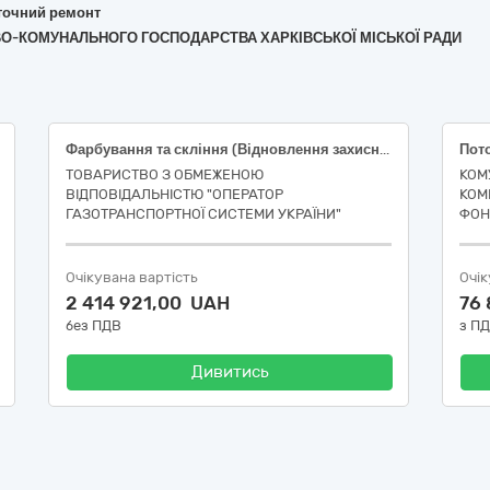
поточний ремонт
ОВО-КОМУНАЛЬНОГО ГОСПОДАРСТВА ХАРКІВСЬКОЇ МІСЬКОЇ РАДИ
Фарбування та скління (Відновлення захисного лакофарбового покриття трубопроводів, запірної арматури та відновлення захисного покриття переходів "земля-повітря" вузла запуску/приймання внутрішньотрубних засобів очищення та діагностування лінійної частини магістральних газопроводів (Подільське ЛВУМГ Звягельська ПД))
ТОВАРИСТВО З ОБМЕЖЕНОЮ
КОМ
ВІДПОВІДАЛЬНІСТЮ "ОПЕРАТОР
КОМ
ГАЗОТРАНСПОРТНОЇ СИСТЕМИ УКРАЇНИ"
ФОН
Очікувана вартість
Очік
2 414 921,00 UAH
76
без ПДВ
з П
Дивитись