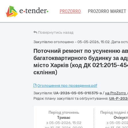
PROZORRO
PROZORRO MARKET
Повернутись назад
Закупівлю оголошено - 05-05-2026, 15:02. Дата оста
Поточний ремонт по усуненню ав
багатоквартирного будинку за ад
місто Харків (код ДК 021:2015-
скління)
Оголошення про проведення.pdf
Закупівля:
UA-2026-05-05-010375-a
/
на ProZorro
Рядок плану закупівлі та обґрунтування:
UA-P-202
Період уточнень
Період подачі
Триває
Очікує
з 05-05-2026, 15:02
з 05-05-202
по 10-05-2026, 00:00
по 13-05-202