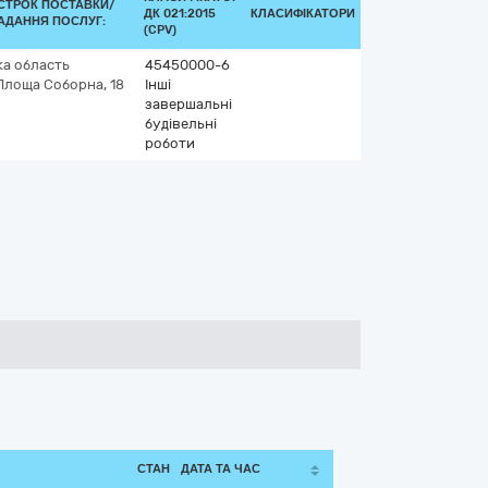
СТРОК ПОСТАВКИ/
ДК 021:2015
КЛАСИФІКАТОРИ
АДАННЯ ПОСЛУГ:
(CPV)
а область
45450000-6
Площа Соборна, 18
Інші
завершальні
будівельні
роботи
СТАН
ДАТА ТА ЧАС