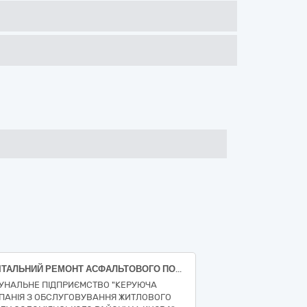
КАПІТАЛЬНИЙ РЕМОНТ АСФАЛЬТОВОГО ПОКРИТТЯ ПО вул. Ніщинського, 12 корп.1 у Солом’янському районі м. Києва (ДК 021:2015 за кодом Єдиного закупівельного словника (СPV) - 45450000-6 - Інші завершальні будівельні роботи)
УНАЛЬНЕ ПІДПРИЄМСТВО "КЕРУЮЧА
ПАНІЯ З ОБСЛУГОВУВАННЯ ЖИТЛОВОГО