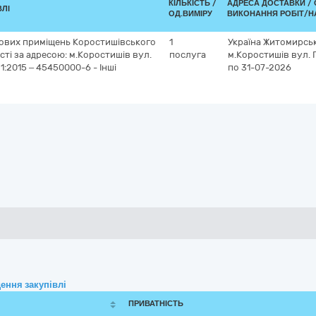
КІЛЬКІСТЬ /
АДРЕСА ДОСТАВКИ /
ВЛІ
ОД.ВИМІРУ
ВИКОНАННЯ РОБІТ/Н
ових приміщень Коростишівського
1
Україна
Житомирськ
сті за адресою: м.Коростишів вул.
послуга
м.Коростишів
вул. 
1:2015 – 45450000-6 - Інші
по 31-07-2026
ення закупівлі
ПРИВАТНІСТЬ