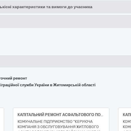
кількісні характеристики та вимоги до учасника
поточний ремонт
іграційної служби України в Житомирській області
КАПІТАЛЬНИЙ РЕМОНТ АСФАЛЬТОВОГО ПОКРИТТЯ ПО вул. Тихого, 44 у Солом’янському районі м. Києва (ДК 021:2015 за кодом Єдиного закупівельного словника (СPV) - 45450000-6 - Інші завершальні будівельні роботи)
КОМУНАЛЬНЕ ПІДПРИЄМСТВО "КЕРУЮЧА
КОМ
КОМПАНІЯ З ОБСЛУГОВУВАННЯ ЖИТЛОВОГО
КОМ