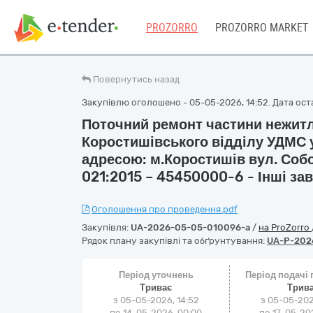
PROZORRO
PROZORRO MARKET
Повернутись назад
Закупівлю оголошено - 05-05-2026, 14:52. Дата оста
Поточний ремонт частини нежит
Коростишівського відділу УДМС 
адресою: м.Коростишів вул. Собо
021:2015 – 45450000-6 - Інші за
Оголошення про проведення.pdf
Закупівля:
UA-2026-05-05-010096-a
/
на ProZorro
Рядок плану закупівлі та обґрунтування:
UA-P-202
Період уточнень
Період подачі
Триває
Трив
з 05-05-2026, 14:52
з 05-05-202
по 14-05-2026, 00:00
по 17-05-202