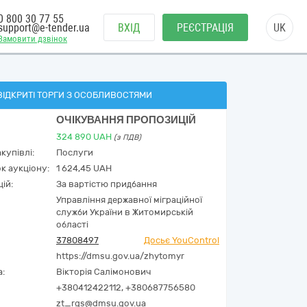
0 800 30 77 55
support@e-tender.ua
ВХІД
РЕЄСТРАЦІЯ
UK
Замовити дзвінок
ВІДКРИТІ ТОРГИ З ОСОБЛИВОСТЯМИ
ОЧІКУВАННЯ ПРОПОЗИЦІЙ
324 890
UAH
(з ПДВ)
купівлі:
Послуги
к аукціону:
1 624,45 UAH
ій:
За вартістю придбання
Управління державної міграційної
служби України в Житомирській
області
37808497
Досьє YouControl
https://dmsu.gov.ua/zhytomyr
а:
Вікторія Салімонович
+380412422112, +380687756580
zt_rgs@dmsu.gov.ua