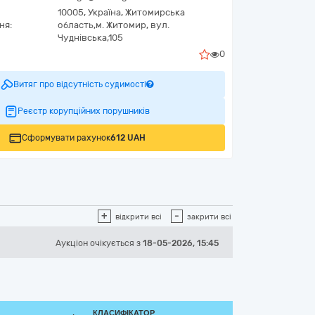
10005,
Україна
,
Житомирська
ня:
область,
м. Житомир,
вул.
Чуднівська,105
0
Витяг про відсутність судимості
Реєстр корупційних порушників
Сформувати рахунок
612 UAH
+
-
відкрити всі
закрити всі
Аукціон
очікується
з
18-05-2026, 15:45
КЛАСИФІКАТОР