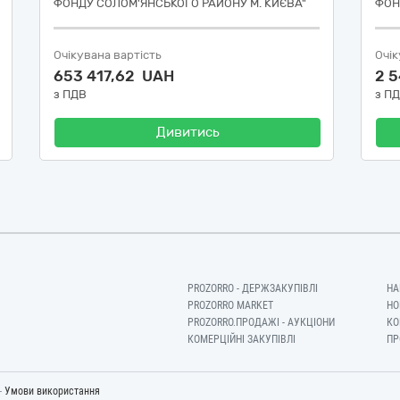
ФОНДУ СОЛОМ'ЯНСЬКОГО РАЙОНУ М. КИЄВА"
ФОН
Очікувана вартість
Очік
653 417,62 UAH
2 
з ПДВ
з П
Дивитись
PROZORRO - ДЕРЖЗАКУПІВЛІ
НА
PROZORRO MARKET
НО
PROZORRO.ПРОДАЖІ - АУКЦІОНИ
КО
КОМЕРЦІЙНІ ЗАКУПІВЛІ
ПР
-
Умови використання