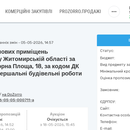
КОМЕРЦІЙНІ ЗАКУПІВЛІ
PROZORRO.ПРОДАЖІ
нніх змін - 05-05-2026, 14:57
лових приміщень
Статус:
у Житомирській області за
Бюджет:
Вид предмету за
рна Площа, 18, за кодом ДК
Мінімальний кро
вершальні будівельні роботи
Оцінка пропозиц
Замовник:
/
на DoZorro
6-05-05-000711-a
ЄДРПОУ:
Сайт:
 пропозицій
Аукціон
Контактна особ
ає
Очікується
Телефон:
6, 14:52
з
18-05-2026, 15:45
E-mail:
6, 17:00