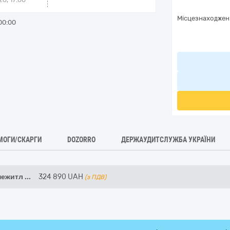
Місцезнаходжен
00:00
МОГИ/СКАРГИ
DOZORRO
ДЕРЖАУДИТСЛУЖБА УКРАЇНИ
нежитл
...
324 890
UAH
(з ПДВ)