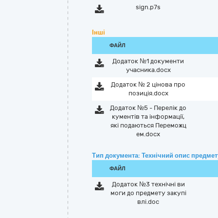
sign.p7s
Інші
ФАЙЛ
Додаток №1 документи
учасника.docx
Додаток № 2 цінова про
позиція.docx
Додаток №5 - Перелік до
кументів та інформації,
які подаються Переможц
ем.docx
Тип документа: Технічний опис предмету
ФАЙЛ
Додаток №3 технічні ви
моги до предмету закупі
влі.doc