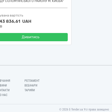
ДУ СОЛОМ'ЯНСЬКОГО РАЙОНУ М. КИЄВА"
увана вартість
543 836,61 UAH
ДВ
Дивитись
ВЧАННЯ
РЕГЛАМЕНТ
ВИНИ
ВЕБІНАРИ
НТАКТИ
ТАРИФИ
О НАС
© 2026 E-Tender.ua Усі права захищено