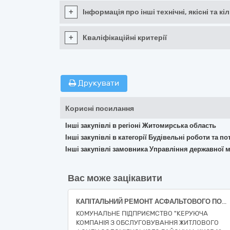
+
Інформація про інші технічні, якісні та 
+
Кваліфікаційні критерії
Друкувати
Корисні посилання
Інші закупівлі в регіоні Житомирська область
Інші закупівлі в категорії Будівельні роботи та 
Інші закупівлі замовника Управління державної м
Вас може зацікавити
КАПІТАЛЬНИЙ РЕМОНТ АСФАЛЬТОВОГО ПОКРИТТЯ ПО вул.Мокра, 2 у Солом’янському районі м. Києва (ДК 021:2015 за кодом Єдиного закупівельного словника (СPV) - 45450000-6 - Інші завершальні будівельні роботи)
КОМУНАЛЬНЕ ПІДПРИЄМСТВО "КЕРУЮЧА
КОМПАНІЯ З ОБСЛУГОВУВАННЯ ЖИТЛОВОГО