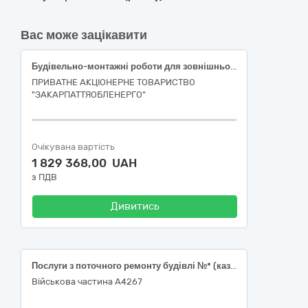
Вас може зацікавити
Будівельно-монтажні роботи для зовнішнього електропостачання частини меблевого цеху, за адресою: м. Свалява, вул. Першотравнева, 64/3 (2124010100:01:032:0031) (Нестандартне приєднання).
ПРИВАТНЕ АКЦІОНЕРНЕ ТОВАРИСТВО
"ЗАКАРПАТТЯОБЛЕНЕРГО"
Очікувана вартість
1 829 368,00 UAH
з ПДВ
Дивитись
Послуги з поточного ремонту будівлі №* (казарма) військової частини А 4267.
Військова частина А4267