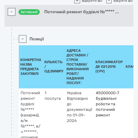
+
-
відкрити всі
закрити всі
-
Поточний ремонт будівлі №*****
...
Активний
-
Позиції
АДРЕСА
ДОСТАВКИ /
КОНКРЕТНА
СТРОК
КІЛЬКІСТЬ
КЛАСИФІКАТОР
НАЗВА
ПОСТАВКИ/
/
ДК 021:2015
КЛАСИ
ПРЕДМЕТА
ВИКОНАННЯ
ОД.ВИМІРУ
(CPV)
ЗАКУПІВЛІ
РОБІТ/
НАДАННЯ
ПОСЛУГ:
Поточний
1
Україна
45000000-7
ремонт
послуга
Відповідно
Будівельні
будівлі
до
роботи та
№*****
документації
поточний
(казарма),
по 01-09-
ремонт
в/м
2026
№*****, в/
ч *******,
урочище