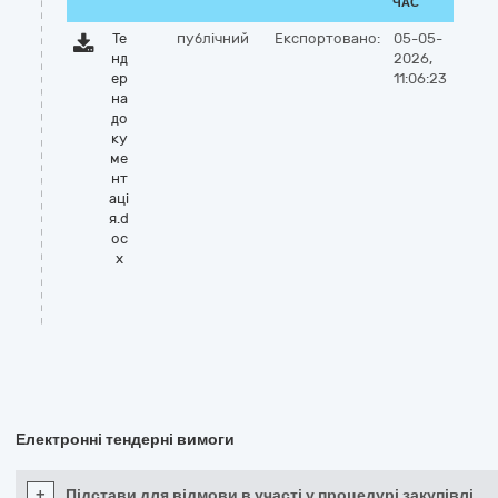
ЧАС
Те
публічний
Експортовано:
05-05-
нд
2026,
ер
11:06:23
на
до
ку
ме
нт
аці
я.d
oc
x
Електронні тендерні вимоги
+
Підстави для відмови в участі у процедурі закупівлі