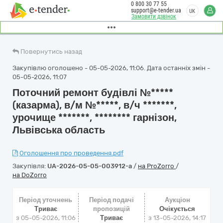
0 800 30 77 55
support@e-tender.ua
UK
Замовити дзвінок
Повернутись назад
Закупівлю оголошено - 05-05-2026, 11:06. Дата останніх змін -
05-05-2026, 11:07
Поточний ремонт будівлі №*****
(казарма), в/м №*****, в/ч *******,
урочище *******, ******** гарнізон,
Львівська область
Оголошення про проведення.pdf
Закупівля:
UA-2026-05-05-003912-a
/
на ProZorro
/
на DoZorro
Період уточнень
Період подачі
Аукціон
Триває
пропозицій
Очікується
з 05-05-2026, 11:06
Триває
з
13-05-2026, 14:17