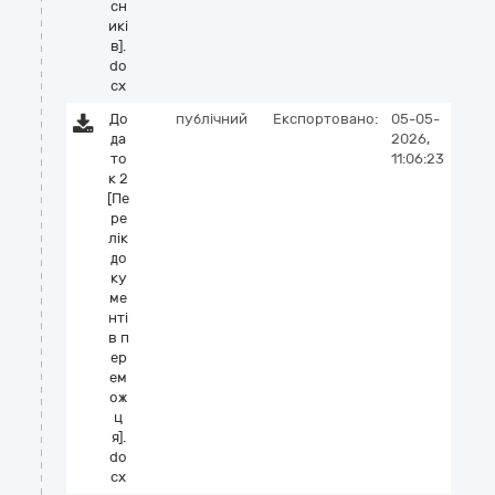
сн
икі
в].
do
cx
До
публічний
Експортовано:
05-05-
да
2026,
то
11:06:23
к 2
[Пе
ре
лік
до
ку
ме
нті
в п
ер
ем
ож
ц
я].
do
cx