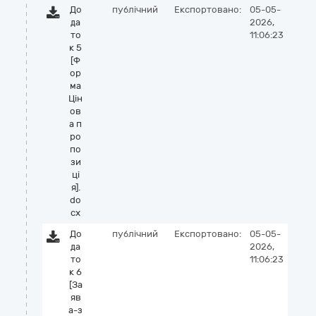
До
публічний
Експортовано:
05-05-
да
2026,
то
11:06:23
к 5
[Ф
ор
ма
Цін
ов
а п
ро
по
зи
ці
я].
do
cx
До
публічний
Експортовано:
05-05-
да
2026,
то
11:06:23
к 6
[За
яв
а-з