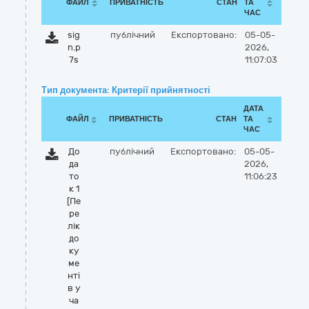
ФАЙЛ
ПРИВАТНІСТЬ
СТАН
ТА
ЧАС
sig
публічний
Експортовано:
05-05-
n.p
2026,
7s
11:07:03
Тип документа: Критерії прийнятності
ДАТА
ФАЙЛ
ПРИВАТНІСТЬ
СТАН
ТА
ЧАС
До
публічний
Експортовано:
05-05-
да
2026,
то
11:06:23
к 1
[Пе
ре
лік
до
ку
ме
нті
в у
ча