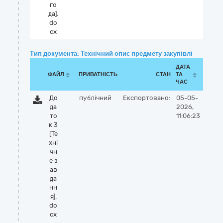
го
да].
do
cx
Тип документа: Технічний опис предмету закупівлі
ДАТА
ФАЙЛ
ПРИВАТНІСТЬ
СТАН
ТА
ЧАС
До
публічний
Експортовано:
05-05-
да
2026,
то
11:06:23
к 3
[Те
хні
чн
е з
ав
да
нн
я].
do
cx