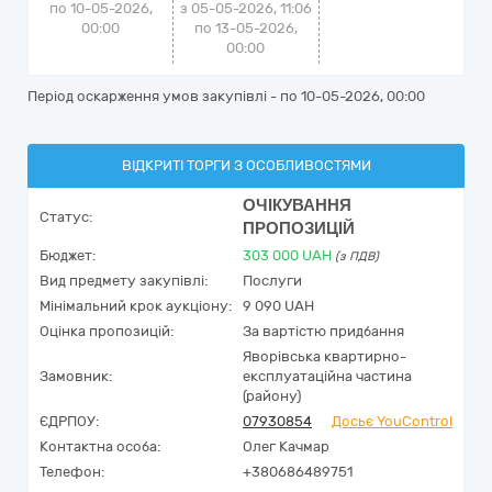
по 10-05-2026,
з 05-05-2026, 11:06
00:00
по 13-05-2026,
00:00
Період оскарження умов закупівлі - по
10-05-2026, 00:00
ВІДКРИТІ ТОРГИ З ОСОБЛИВОСТЯМИ
ОЧІКУВАННЯ
Статус:
ПРОПОЗИЦІЙ
Бюджет:
303 000
UAH
(з ПДВ)
Вид предмету закупівлі:
Послуги
Мінімальний крок аукціону:
9 090 UAH
Оцінка пропозицій:
За вартістю придбання
Яворівська квартирно-
Замовник:
експлуатаційна частина
(району)
ЄДРПОУ:
07930854
Досьє YouControl
Контактна особа:
Олег Качмар
Телефон:
+380686489751