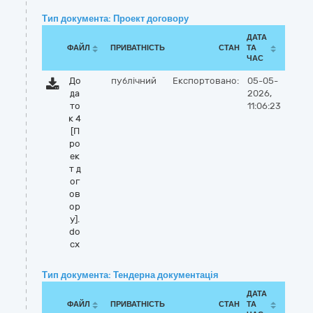
Тип документа: Проект договору
ДАТА
ФАЙЛ
ПРИВАТНІСТЬ
СТАН
ТА
ЧАС
До
публічний
Експортовано:
05-05-
да
2026,
то
11:06:23
к 4
[П
ро
ек
т д
ог
ов
ор
у].
do
cx
Тип документа: Тендерна документація
ДАТА
ФАЙЛ
ПРИВАТНІСТЬ
СТАН
ТА