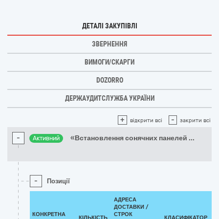
ДЕТАЛІ ЗАКУПІВЛІ
ЗВЕРНЕННЯ
ВИМОГИ/СКАРГИ
DOZORRO
ДЕРЖАУДИТСЛУЖБА УКРАЇНИ
+
-
відкрити всі
закрити всі
-
«Встановлення сонячних панелей
...
Активний
-
Позиції
АДРЕСА
ДОСТАВКИ /
КОНКРЕТНА
СТРОК
КІЛЬКІСТЬ
КЛАСИФІКАТОР