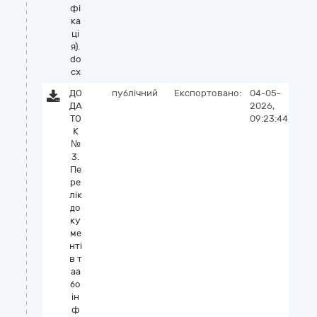
фі
ка
ці
я).
do
cx
ДО
публічний
Експортовано:
04-05-
ДА
2026,
ТО
09:23:44
К
№
3.
Пе
ре
лік
до
ку
ме
нті
в т
аа
бо
ін
ф