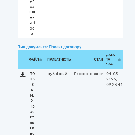
уп
ра
влі
нн
я.d
oc
x
Тип документа: Проект договору
ДАТА
ФАЙЛ
ПРИВАТНІСТЬ
СТАН
ТА
ЧАС
ДО
публічний
Експортовано:
04-05-
ДА
2026,
ТО
09:23:44
К
№
2.
Пр
оє
кт
до
го
во