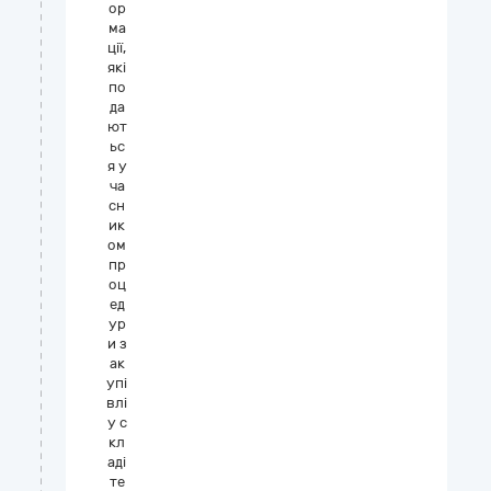
ор
ма
ції,
які
по
да
ют
ьс
я у
ча
сн
ик
ом
пр
оц
ед
ур
и з
ак
упі
влі
у с
кл
аді
те