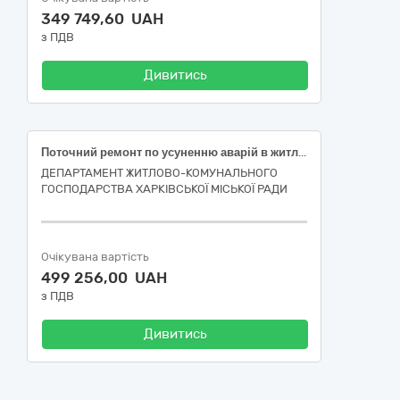
349 749,60 UAH
з ПДВ
Дивитись
Поточний ремонт по усуненню аварій в житловому фонді багатоквартирного будинку ТОВ "ЖИЛСЕРВІС" за адресою: вулиця Свинаренка Петра, 18, місто Харків (код ДК 021:2015-45260000-7 Покрівельні роботи та інші спеціалізовані будівельні роботи)
ДЕПАРТАМЕНТ ЖИТЛОВО-КОМУНАЛЬНОГО
ГОСПОДАРСТВА ХАРКІВСЬКОЇ МІСЬКОЇ РАДИ
Очікувана вартість
499 256,00 UAH
з ПДВ
Дивитись