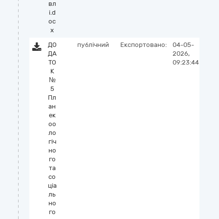
вл
і.d
oc
x
ДО
публічний
Експортовано:
04-05-
ДА
2026,
ТО
09:23:44
К
№
5
Пл
ан
ек
оо
ло
гіч
но
го
та
со
ціа
ль
но
го