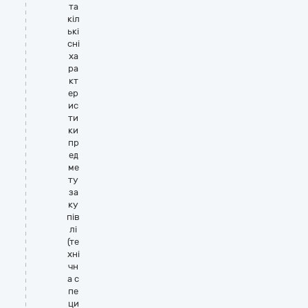
та
кіл
ькі
сні
ха
ра
кт
ер
ис
ти
ки
пр
ед
ме
ту
за
ку
пів
лі
(те
хні
чн
а с
пе
ци