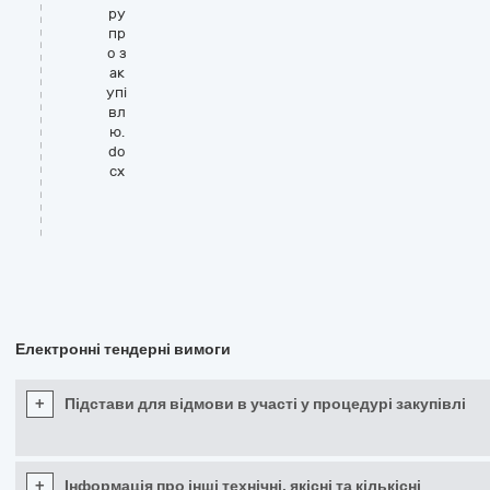
ру
пр
о з
ак
упі
вл
ю.
do
cx
Електронні тендерні вимоги
+
Підстави для відмови в участі у процедурі закупівлі
+
Інформація про інші технічні, якісні та кількісні