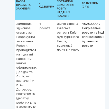
НАЗВА
ПОСТАВКИ/
/
ДК 021:2015
К
ПРЕДМЕТА
ВИКОНАННЯ
ОД.ВИМІРУ
(CPV)
ЗАКУПІВЛІ
РОБІТ/
НАДАННЯ
ПОСЛУГ:
Замовник
1
03148
Україна
45260000-7
здійснює
робота
Київська
Покрівельні
оплату за
область
Київ
роботи та інші
Розрахунки
вул.Курінного
спеціалізовані
за виконані
Петра,
будівельні
Роботи,
будинок 2
роботи
проводяться
по 31-07-2026
на підставі
належним
чином
оформлених
Довідок та
Актів, які
зазначені у
п. 4.5.
Договору,
протягом 10
(десяти)
робочих днів
з моменту їх