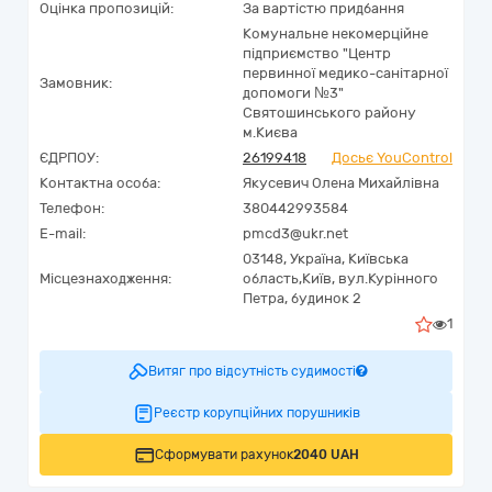
Оцінка пропозицій:
За вартістю придбання
Комунальне некомерційне
підприємство "Центр
первинної медико-санітарної
Замовник:
допомоги №3"
Святошинського району
м.Києва
ЄДРПОУ:
26199418
Досьє YouControl
Контактна особа:
Якусевич Олена Михайлівна
Телефон:
380442993584
E-mail:
pmcd3@ukr.net
03148,
Україна
,
Київська
Місцезнаходження:
область,
Київ,
вул.Курінного
Петра, будинок 2
1
Витяг про відсутність судимості
Реєстр корупційних порушників
Сформувати рахунок
2040 UAH