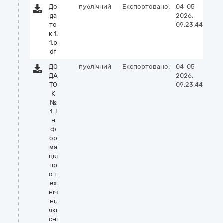
До
публічний
Експортовано:
04-05-
да
2026,
то
09:23:44
к 1.
1.p
df
ДО
публічний
Експортовано:
04-05-
ДА
2026,
ТО
09:23:44
К
№
1. І
н
ф
ор
ма
ція
пр
о т
ех
ніч
ні,
які
сні