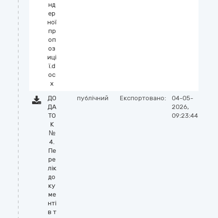
нд
ер
ної
пр
оп
оз
иці
ї.d
oc
x
ДО
публічний
Експортовано:
04-05-
ДА
2026,
ТО
09:23:44
К
№
4.
Пе
ре
лік
до
ку
ме
нті
в т