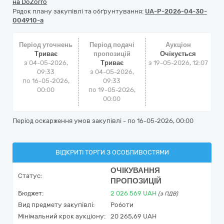
на DoZorro
Рядок плану закупівлі та обґрунтування:
UA-P-2026-04-30-
004910-a
Період уточнень
Період подачі
Аукціон
Триває
пропозицій
Очікується
з 04-05-2026,
Триває
з
19-05-2026, 12:07
09:33
з 04-05-2026,
по 16-05-2026,
09:33
00:00
по 19-05-2026,
00:00
Період оскарження умов закупівлі - по
16-05-2026, 00:00
ВІДКРИТІ ТОРГИ З ОСОБЛИВОСТЯМИ
ОЧІКУВАННЯ
Статус:
ПРОПОЗИЦІЙ
Бюджет:
2 026 569
UAH
(з ПДВ)
Вид предмету закупівлі:
Роботи
Мінімальний крок аукціону:
20 265,69 UAH