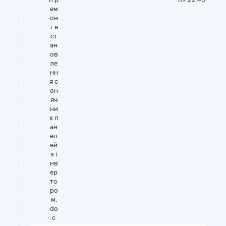
ем
он
т в
ст
ан
ов
ле
нн
я с
он
яч
ни
х п
ан
ел
ей
з і
нв
ер
то
ро
м.
do
c