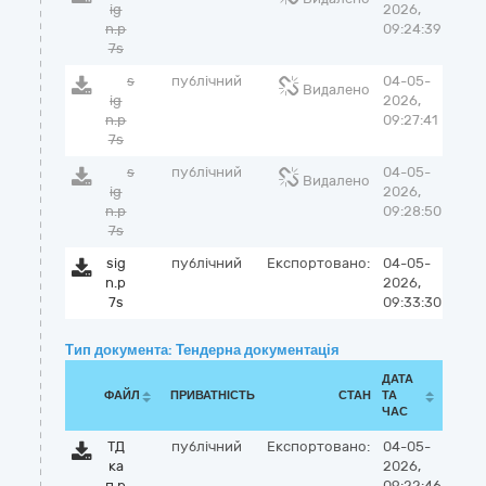
ig
2026,
n.p
09:24:39
7s
s
публічний
04-05-
Видалено
ig
2026,
n.p
09:27:41
7s
s
публічний
04-05-
Видалено
ig
2026,
n.p
09:28:50
7s
sig
публічний
Експортовано:
04-05-
n.p
2026,
7s
09:33:30
Тип документа: Тендерна документація
ДАТА
ФАЙЛ
ПРИВАТНІСТЬ
СТАН
ТА
ЧАС
ТД
публічний
Експортовано:
04-05-
ка
2026,
п р
09:22:46