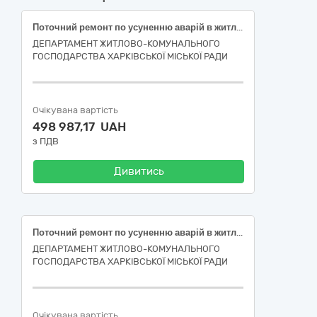
Поточний ремонт по усуненню аварій в житловому фонді багатоквартирного будинку ТОВ "ЖИЛСЕРВІС" за адресою: вулиця Свинаренка Петра, 20, місто Харків (код ДК 021:2015-45260000-7 Покрівельні роботи та інші спеціалізовані будівельні роботи)
ДЕПАРТАМЕНТ ЖИТЛОВО-КОМУНАЛЬНОГО
ГОСПОДАРСТВА ХАРКІВСЬКОЇ МІСЬКОЇ РАДИ
Очікувана вартість
498 987,17 UAH
з ПДВ
Дивитись
Поточний ремонт по усуненню аварій в житловому фонді багатоквартирного будинку ЖК "МОЛОДІЖНИЙ" за адресою: вулиця Миру, 56, місто Харків (код ДК 021:2015-45260000-7 Покрівельні роботи та інші спеціалізовані будівельні роботи)
ДЕПАРТАМЕНТ ЖИТЛОВО-КОМУНАЛЬНОГО
ГОСПОДАРСТВА ХАРКІВСЬКОЇ МІСЬКОЇ РАДИ
Очікувана вартість