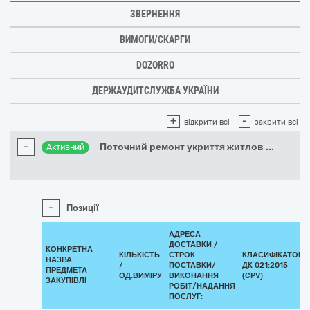
ЗВЕРНЕННЯ
ВИМОГИ/СКАРГИ
DOZORRO
ДЕРЖАУДИТСЛУЖБА УКРАЇНИ
+
-
відкрити всі
закрити всі
-
Поточний ремонт укриття житлов
...
Активний
-
Позиції
АДРЕСА
ДОСТАВКИ /
КОНКРЕТНА
КІЛЬКІСТЬ
СТРОК
КЛАСИФІКАТОР
НАЗВА
/
ПОСТАВКИ/
ДК 021:2015
ПРЕДМЕТА
ОД.ВИМІРУ
ВИКОНАННЯ
(CPV)
ЗАКУПІВЛІ
РОБІТ/НАДАННЯ
ПОСЛУГ: