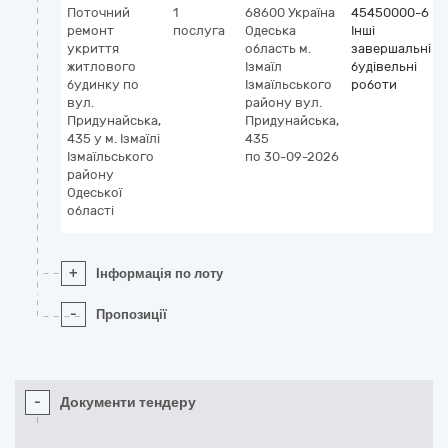
Поточний
1
68600
Україна
45450000-6
ремонт
послуга
Одеська
Інші
укриття
область
м.
завершальні
житлового
Ізмаїл
будівельні
будинку по
Ізмаїльського
роботи
вул.
району
вул.
Придунайська,
Придунайська,
435 у м. Ізмаїлі
435
Ізмаїльського
по 30-09-2026
району
Одеської
області
+
Інформація по лоту
-
Пропозиції
-
Документи тендеру