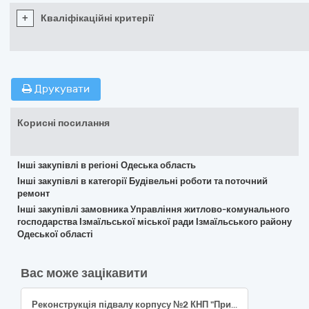
+
Кваліфікаційні критерії
Друкувати
Корисні посилання
Інші закупівлі в регіоні Одеська область
Інші закупівлі в категорії Будівельні роботи та поточний
ремонт
Інші закупівлі замовника Управління житлово-комунального
господарства Ізмаїльської міської ради Ізмаїльського району
Одеської області
Вас може зацікавити
Реконструкція підвалу корпусу №2 КНП "Прикарпатський клінічний онкологічний центр Івано-Франківської обласної ради" під приміщен-ня найпростішого укриття по вул. Медична, 17 м. Івано Франківськ (коригування)