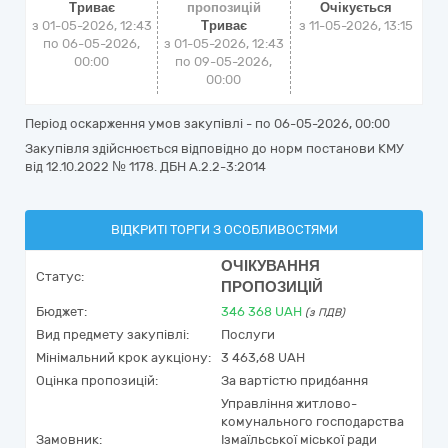
Триває
пропозицій
Очікується
з 01-05-2026, 12:43
Триває
з
11-05-2026, 13:15
по 06-05-2026,
з 01-05-2026, 12:43
00:00
по 09-05-2026,
00:00
Період оскарження умов закупівлі - по
06-05-2026, 00:00
Закупівля здійснюється відповідно до норм постанови КМУ
від 12.10.2022 № 1178. ДБН А.2.2-3:2014
ВІДКРИТІ ТОРГИ З ОСОБЛИВОСТЯМИ
ОЧІКУВАННЯ
Статус:
ПРОПОЗИЦІЙ
Бюджет:
346 368
UAH
(з ПДВ)
Вид предмету закупівлі:
Послуги
Мінімальний крок аукціону:
3 463,68 UAH
Оцінка пропозицій:
За вартістю придбання
Управління житлово-
комунального господарства
Замовник:
Ізмаїльської міської ради