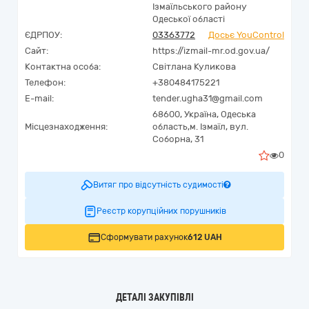
Ізмаїльського району
Одеської області
ЄДРПОУ:
03363772
Досьє YouControl
Сайт:
https://izmail-mr.od.gov.ua/
Контактна особа:
Світлана Куликова
Телефон:
+380484175221
E-mail:
tender.ugha31@gmail.com
68600,
Україна
,
Одеська
Місцезнаходження:
область,
м. Ізмаїл,
вул.
Соборна, 31
0
Витяг про відсутність судимості
Реєстр корупційних порушників
Сформувати рахунок
612 UAH
ДЕТАЛІ ЗАКУПІВЛІ