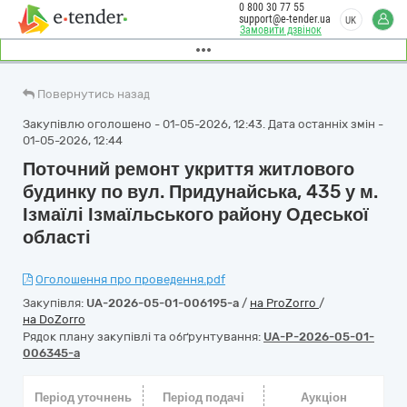
0 800 30 77 55
support@e-tender.ua
UK
Замовити дзвінок
Повернутись назад
Закупівлю оголошено - 01-05-2026, 12:43. Дата останніх змін -
01-05-2026, 12:44
Поточний ремонт укриття житлового
будинку по вул. Придунайська, 435 у м.
Ізмаїлі Ізмаїльського району Одеської
області
Оголошення про проведення.pdf
Закупівля:
UA-2026-05-01-006195-a
/
на ProZorro
/
на DoZorro
Рядок плану закупівлі та обґрунтування:
UA-P-2026-05-01-
006345-a
Період уточнень
Період подачі
Аукціон