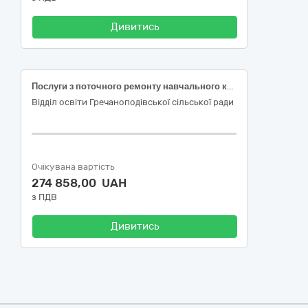
Дивитись
Послуги з поточного ремонту навчального кабінету біології (лабораторії) НУШ навчального закладу Олександрівський ліцей Гречаноподіської сільської ради Криворізького району Дніпропетровської області за адресою:с.Олександрівка,вул.Шкільна,20 Криворізький район Дніпропетровська область
Відділ освіти Гречаноподівської сільської ради
Очікувана вартість
274 858,00 UAH
з ПДВ
Дивитись