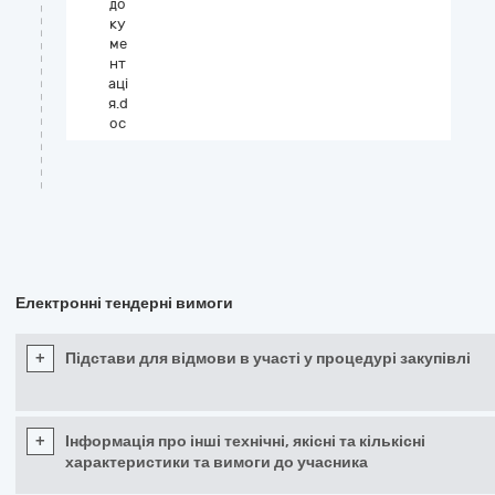
до
ку
ме
нт
аці
я.d
oc
Електронні тендерні вимоги
+
Підстави для відмови в участі у процедурі закупівлі
+
Інформація про інші технічні, якісні та кількісні
характеристики та вимоги до учасника