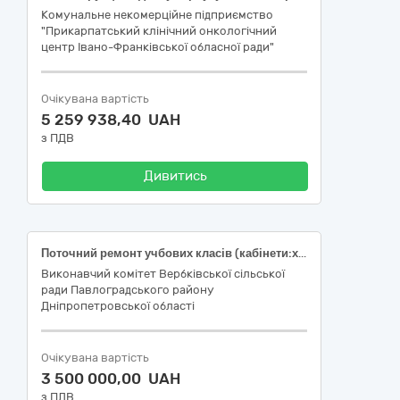
Комунальне некомерційне підприємство
"Прикарпатський клінічний онкологічний
центр Івано-Франківської обласної ради"
Очікувана вартість
5 259 938,40 UAH
з ПДВ
Дивитись
Поточний ремонт учбових класів (кабінети:хімії №23, фізики №21, географії №25, історії №24, біології №27, математики №28) Вербківського ліцею Вербківської сільської ради за адресою: вул. Центральна,13 в с.Вербки Павлоградського району Дніпропетровської області
Виконавчий комітет Вербківської сільської
ради Павлоградського району
Дніпропетровської області
Очікувана вартість
3 500 000,00 UAH
з ПДВ