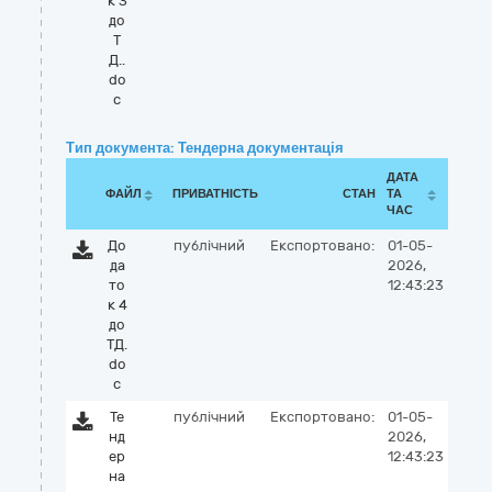
к 3
до
Т
Д..
do
c
Тип документа: Тендерна документація
ДАТА
ФАЙЛ
ПРИВАТНІСТЬ
СТАН
ТА
ЧАС
До
публічний
Експортовано:
01-05-
да
2026,
то
12:43:23
к 4
до
ТД.
do
c
Те
публічний
Експортовано:
01-05-
нд
2026,
ер
12:43:23
на