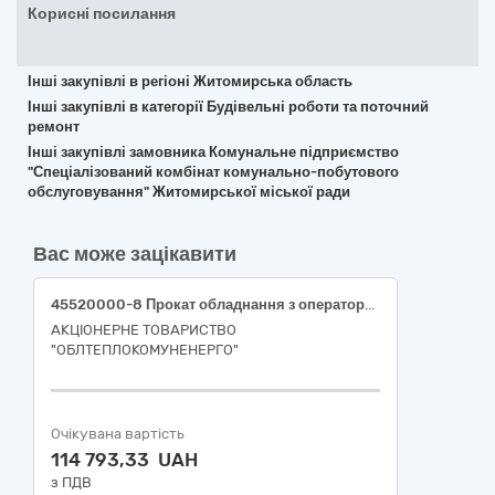
Корисні посилання
Інші закупівлі в регіоні Житомирська область
Інші закупівлі в категорії Будівельні роботи та поточний
ремонт
Інші закупівлі замовника Комунальне підприємство
"Спеціалізований комбінат комунально-побутового
обслуговування" Житомирської міської ради
Вас може зацікавити
45520000-8 Прокат обладнання з оператором для виконання земляних робіт (Послуги екскаватора-навантажувача з оператором) селище Куликівка, Чернігівський район Чернігівської області
АКЦІОНЕРНЕ ТОВАРИСТВО
"ОБЛТЕПЛОКОМУНЕНЕРГО"
Очікувана вартість
114 793,33 UAH
з ПДВ