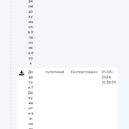
ре
лік
до
ку
ме
нті
в У
ча
сн
ик
а.d
oc
x
До
публічний
Експортовано:
01-05-
да
2026,
то
12:38:59
к 7
До
ку
ме
нт
и я
кі
на
да