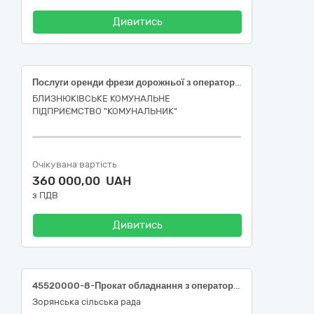
Дивитись
Послуги оренди фрези дорожньої з оператором
БЛИЗНЮКІВСЬКЕ КОМУНАЛЬНЕ
ПІДПРИЄМСТВО "КОМУНАЛЬНИК"
Очікувана вартість
360 000,00 UAH
з ПДВ
Дивитись
45520000-8-Прокат обладнання з оператором для виконання земляних робіт (Послуги самоскида, катка та екскаваторів).
Зорянська сільська рада