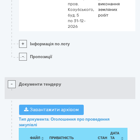
пров.
виконання
Козубського,
земляних
буд. 5
робіт
по 31-12-
2026
+
Інформація по лоту
-
Пропозиції
-
Документи тендеру
Завантажити архівом
Тип документа: Оголошення про проведення
закупівлі
ДАТА
ФАЙЛ
ПРИВАТНІСТЬ
СТАН
ТА