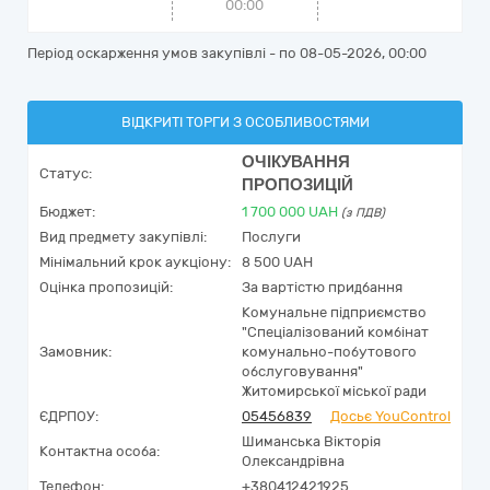
00:00
Період оскарження умов закупівлі - по
08-05-2026, 00:00
ВІДКРИТІ ТОРГИ З ОСОБЛИВОСТЯМИ
ОЧІКУВАННЯ
Статус:
ПРОПОЗИЦІЙ
Бюджет:
1 700 000
UAH
(з ПДВ)
Вид предмету закупівлі:
Послуги
Мінімальний крок аукціону:
8 500 UAH
Оцінка пропозицій:
За вартістю придбання
Комунальне підприємство
"Спеціалізований комбінат
Замовник:
комунально-побутового
обслуговування"
Житомирської міської ради
ЄДРПОУ:
05456839
Досьє YouControl
Шиманська Вікторія
Контактна особа:
Олександрівна
Телефон:
+380412421925