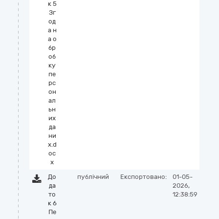
к 5
Зг
од
а н
а о
бр
об
ку
пе
рс
он
ал
ьн
их
да
ни
х.d
oc
x
До
публічний
Експортовано:
01-05-
да
2026,
то
12:38:59
к 6
Пе