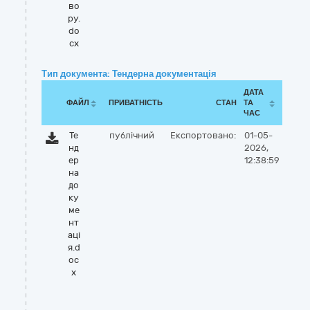
во
ру.
do
cx
Тип документа: Тендерна документація
ДАТА
ФАЙЛ
ПРИВАТНІСТЬ
СТАН
ТА
ЧАС
Те
публічний
Експортовано:
01-05-
нд
2026,
ер
12:38:59
на
до
ку
ме
нт
аці
я.d
oc
x