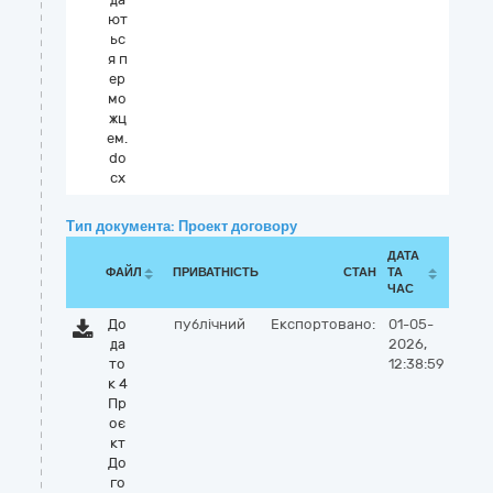
ют
ьс
я п
ер
мо
жц
ем.
do
cx
Тип документа: Проект договору
ДАТА
ФАЙЛ
ПРИВАТНІСТЬ
СТАН
ТА
ЧАС
До
публічний
Експортовано:
01-05-
да
2026,
то
12:38:59
к 4
Пр
оє
кт
До
го