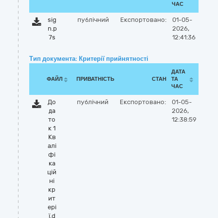
ЧАС
sig
публічний
Експортовано:
01-05-
n.p
2026,
7s
12:41:36
Тип документа: Критерії прийнятності
ДАТА
ФАЙЛ
ПРИВАТНІСТЬ
СТАН
ТА
ЧАС
До
публічний
Експортовано:
01-05-
да
2026,
то
12:38:59
к 1
Кв
алі
фі
ка
цій
ні
кр
ит
ері
ї.d