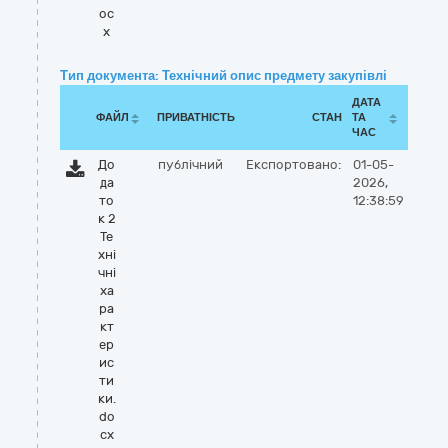
oc
x
Тип документа: Технічний опис предмету закупівлі
ДАТА
ФАЙЛ
ПРИВАТНІСТЬ
СТАН
ТА
ЧАС
До
публічний
Експортовано:
01-05-
да
2026,
то
12:38:59
к 2
Те
хні
чні
ха
ра
кт
ер
ис
ти
ки.
do
cx