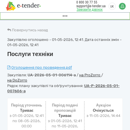
0 800 30 77 55
support@e-tender.ua
UK
Замовити дзвінок
Повернутись назад
Закупівлю оголошено - 01-05-2026, 12:41. Дата останніх змін -
01-05-2026, 12:41
Послуги техніки
Оголошення про проведення.pdf
Закупівля:
UA-2026-05-01-006114-a
/
на ProZorro
/
на DoZorro
Рядок плану закупівлі та обґрунтування:
UA-P-2026-05-01-
007606-a
Період уточнень
Період подачі
Аукціон
Триває
пропозицій
Очікується
з 01-05-2026, 12:41
Триває
з
11-05-2026, 14:44
по 08-05-2026,
з 01-05-2026, 12:41
00:00
по 11-05-2026,