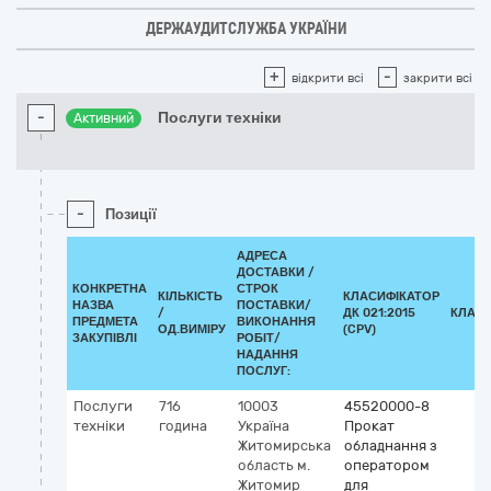
ДЕРЖАУДИТСЛУЖБА УКРАЇНИ
+
-
відкрити всі
закрити всі
-
Послуги техніки
Активний
-
Позиції
АДРЕСА
ДОСТАВКИ /
КОНКРЕТНА
СТРОК
КІЛЬКІСТЬ
КЛАСИФІКАТОР
НАЗВА
ПОСТАВКИ/
/
ДК 021:2015
КЛАСИ
ПРЕДМЕТА
ВИКОНАННЯ
ОД.ВИМІРУ
(CPV)
ЗАКУПІВЛІ
РОБІТ/
НАДАННЯ
ПОСЛУГ:
Послуги
716
10003
45520000-8
техніки
година
Україна
Прокат
Житомирська
обладнання з
область
м.
оператором
Житомир
для