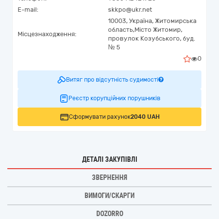
E-mail:
skkpo@ukr.net
10003,
Україна
,
Житомирська
область,
Місто Житомир,
Місцезнаходження:
провулок Козубського, буд.
№ 5
0
Витяг про відсутність судимості
Реєстр корупційних порушників
Сформувати рахунок
2040 UAH
ДЕТАЛІ ЗАКУПІВЛІ
ЗВЕРНЕННЯ
ВИМОГИ/СКАРГИ
DOZORRO