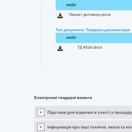
ФАЙЛ
Проєкт договору.docx
Тип документа: Тендерна документація
ФАЙЛ
ТД 4526.docx
Електронні тендерні вимоги
+
Підстави для відмови в участі у процеду
+
Інформація про інші технічні, якісні та 