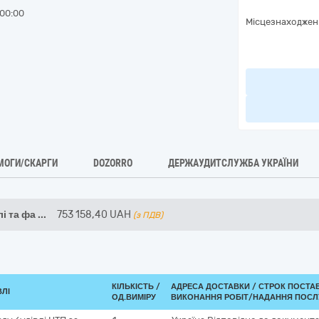
00:00
Місцезнаходжен
МОГИ/СКАРГИ
DOZORRO
ДЕРЖАУДИТСЛУЖБА УКРАЇНИ
і та фа
...
753 158,40
UAH
(з ПДВ)
КІЛЬКІСТЬ /
АДРЕСА ДОСТАВКИ /
СТРОК ПОСТА
ВЛІ
ОД.ВИМІРУ
ВИКОНАННЯ РОБІТ/НАДАННЯ ПОСЛ