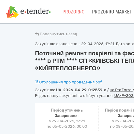
PROZORRO
PROZORRO MARKET
Повернутись назад
Закупівлю оголошено - 29-04-2026, 19:21. Дата оста
Поточний ремонт покрівлі та фас
**** в РТМ **** СП «КИЇВСЬКІ Т
«КИЇВТЕПЛОЕНЕРГО»
Оголошення про проведення.pdf
Закупівля:
UA-2026-04-29-012539-a
/
на ProZorro
Рядок плану закупівлі та обґрунтування:
UA-P-202
Період уточнень
Період подачі
Завершився
Заверш
з 29-04-2026, 19:21
з 29-04-202
по 05-05-2026, 00:00
по 08-05-202