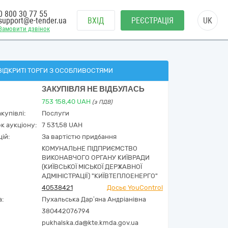
0 800 30 77 55
support@e-tender.ua
ВХІД
РЕЄСТРАЦІЯ
UK
Замовити дзвінок
ВІДКРИТІ ТОРГИ З ОСОБЛИВОСТЯМИ
ЗАКУПІВЛЯ НЕ ВІДБУЛАСЬ
753 158,40
UAH
(з ПДВ)
купівлі:
Послуги
к аукціону:
7 531,58 UAH
ій:
За вартістю придбання
КОМУНАЛЬНЕ ПІДПРИЄМСТВО
ВИКОНАВЧОГО ОРГАНУ КИЇВРАДИ
(КИЇВСЬКОЇ МІСЬКОЇ ДЕРЖАВНОЇ
АДМІНІСТРАЦІЇ) "КИЇВТЕПЛОЕНЕРГО"
40538421
Досьє YouControl
а:
Пухальська Дар’яна Андріанівна
380442076794
pukhalska.da@kte.kmda.gov.ua