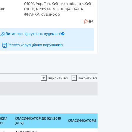
01001,
Україна
,
Київська область,
Київ,
ня:
01001, місто Київ, ПЛОЩА ІВАНА
ФРАНКА, будинок 5
0
Витяг про відсутність судимості
Реєстр корупційних порушників
+
-
відкрити всі
закрити всі
ВКИ/
КЛАСИФІКАТОР ДК 021:2015
КЛАСИФІКАТОРИ
УГ:
(CPV)