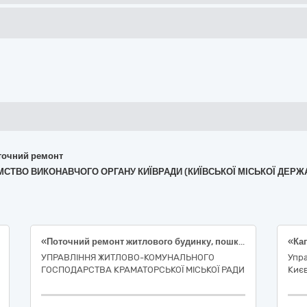
поточний ремонт
ЄМСТВО ВИКОНАВЧОГО ОРГАНУ КИЇВРАДИ (КИЇВСЬКОЇ МІСЬКОЇ ДЕРЖ
«Поточний ремонт житлового будинку, пошкодженого внаслідок збройної агресії за адресою: вул. Богдана Хмельницького, 9, в м. Краматорськ, Донецької області». Коригування. (ДК 021:2015: 45260000-7 — Покрівельні роботи та інші спеціалізовані будівельні роботи.)
УПРАВЛІННЯ ЖИТЛОВО-КОМУНАЛЬНОГО
Упра
ГОСПОДАРСТВА КРАМАТОРСЬКОЇ МІСЬКОЇ РАДИ
Києв