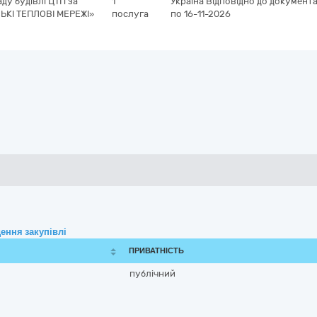
ду будівлі ЦТП за
1
Україна
Відповідно до документа
ВСЬКІ ТЕПЛОВІ МЕРЕЖІ»
послуга
по 16-11-2026
ення закупівлі
ПРИВАТНІСТЬ
публічний