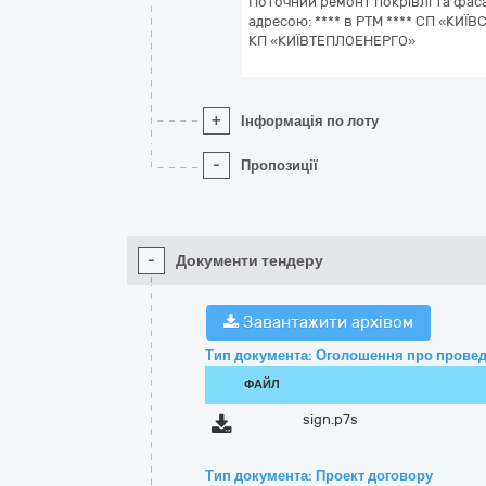
Поточний ремонт покрівлі та фаса
адресою: **** в РТМ **** СП «КИЇ
КП «КИЇВТЕПЛОЕНЕРГО»
+
Інформація по лоту
-
Пропозиції
-
Документи тендеру
Завантажити архівом
Тип документа: Оголошення про провед
ФАЙЛ
sign.p7s
Тип документа: Проект договору