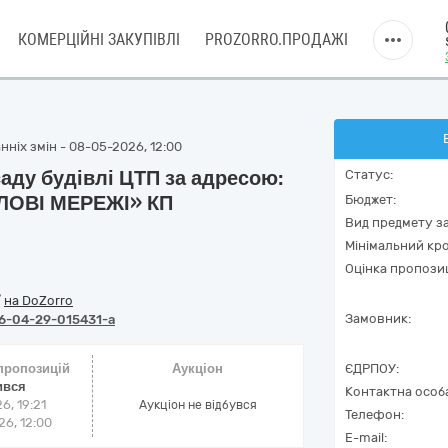
КОМЕРЦІЙНІ ЗАКУПІВЛІ
PROZORRO.ПРОДАЖІ
нніх змін - 08-05-2026, 12:00
аду будівлі ЦТП за адресою:
Статус:
ЕПЛОВІ МЕРЕЖІ» КП
Бюджет:
Вид предмету за
Мінімальний кро
Оцінка пропозиц
/
на DoZorro
Замовник:
6-04-29-015431-a
 пропозицій
Аукціон
ЄДРПОУ:
ився
Контактна особ
6, 19:21
Аукціон не відбувся
Телефон:
6, 12:00
E-mail: