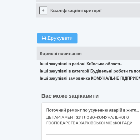
+
Кваліфікаційні критерії
Друкувати
Корисні посилання
Інші закупівлі в регіоні Київська область
Інші закупівлі в категорії Будівельні роботи та 
Інші закупівлі замовника КОМУНАЛЬНЕ ПІДПРИ
Вас може зацікавити
Поточний ремонт по усуненню аварій в житловому фонді багатоквартирного будинку за адресою: проспект Героїв Харкова, 107, місто Харків (код ДК 021:2015-45260000-7 Покрівельні роботи та інші спеціалізовані будівельні роботи)
ДЕПАРТАМЕНТ ЖИТЛОВО-КОМУНАЛЬНОГО
ГОСПОДАРСТВА ХАРКІВСЬКОЇ МІСЬКОЇ РАДИ