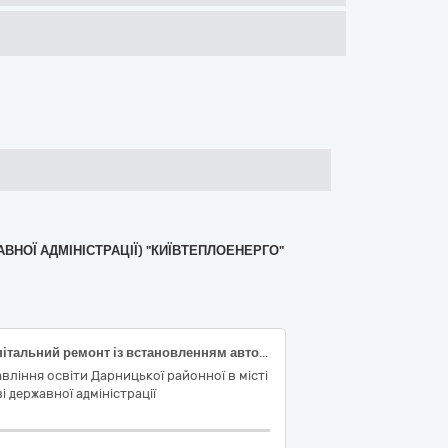
АВНОЇ АДМІНІСТРАЦІЇ) "КИЇВТЕПЛОЕНЕРГО"
«Капітальний ремонт із встановленням автономного джерела електропостачання ліцею «Інтелект» Дарницького району м. Києва, проспект Бажана Миколи, 34-а (інженерних мереж електропостачання із встановленням альтернативного джерела – сонячної електростанції ) (заходи з енергозбереження) ДК 021:2015 код 45260000-7 «Покрівельні роботи та інші спеціалізовані будівельні роботи»)» (45261215-4 «Встановлення на дахах сонячних панелей»)
вління освіти Дарницької районної в місті
і державної адміністрації