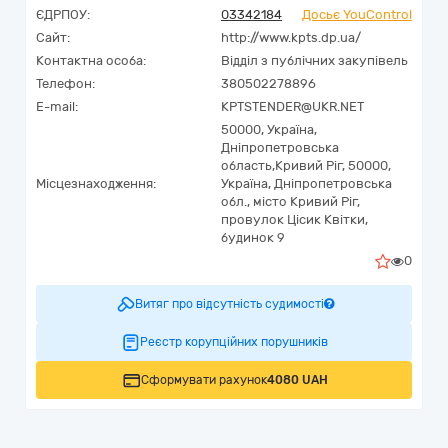
ЄДРПОУ:
03342184
Досьє YouControl
Сайт:
http://www.kpts.dp.ua/
Контактна особа:
Відділ з публічних закупівель
Телефон:
380502278896
E-mail:
KPTSTENDER@UKR.NET
50000,
Україна
,
Дніпропетровська
область,
Кривий Ріг,
50000,
Місцезнаходження:
Україна, Дніпропетровська
обл., місто Кривий Ріг,
провулок Цісик Квітки,
будинок 9
0
Витяг про відсутність судимості
Реєстр корупційних порушників
Сформувати рахунок
4080 UAH