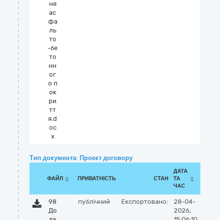
ня
ас
фа
ль
то
-бе
то
нн
ог
о п
ок
ри
тт
я.d
oc
x
Тип документа: Проект договору
ДАТА
ФАЙЛ
ПРИВАТНІСТЬ
СТАН
ТА
ЧАС
98
публічний
Експортовано:
28-04-
До
2026,
да
15:06:10