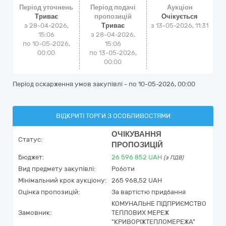
Період уточнень
Період подачі
Аукціон
Триває
пропозицій
Очікується
з 28-04-2026,
Триває
з
13-05-2026, 11:31
15:06
з 28-04-2026,
по 10-05-2026,
15:06
00:00
по 13-05-2026,
00:00
Період оскарження умов закупівлі - по
10-05-2026, 00:00
ВІДКРИТІ ТОРГИ З ОСОБЛИВОСТЯМИ
ОЧІКУВАННЯ
Статус:
ПРОПОЗИЦІЙ
Бюджет:
26 596 852
UAH
(з ПДВ)
Вид предмету закупівлі:
Роботи
Мінімальний крок аукціону:
265 968,52 UAH
Оцінка пропозицій:
За вартістю придбання
КОМУНАЛЬНЕ ПІДПРИЄМСТВО
Замовник:
ТЕПЛОВИХ МЕРЕЖ
"КРИВОРІЖТЕПЛОМЕРЕЖА"