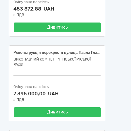
Очікувана вартість
453 872,88 UAH
з ПДВ
Дивитись
Реконструкція перехрестя вулиць Павла Глазового, Незалежності та провулку Бучанського в м.Ірпінь Бучанського району Київської області з організацією кругового руху (в т.ч. проєктування)
ВИКОНАВЧИЙ КОМІТЕТ ІРПІНСЬКОЇ МІСЬКОЇ
РАДИ
Очікувана вартість
7 395 000,00 UAH
з ПДВ
Дивитись