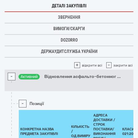
ДЕТАЛІ ЗАКУПІВЛІ
ЗВЕРНЕННЯ
ВИМОГИ/СКАРГИ
DOZORRO
ДЕРЖАУДИТСЛУЖБА УКРАЇНИ
+
-
відкрити всі
закрити всі
-
Відновлення асфальто-бетонног
...
Активний
-
Позиції
АДРЕСА
ДОСТАВКИ /
СТРОК
КІЛЬКІСТЬ
КОНКРЕТНА НАЗВА
ПОСТАВКИ/
КЛАСИФІ
/
ПРЕДМЕТА ЗАКУПІВЛІ
ВИКОНАННЯ
021:2015
ОД.ВИМІРУ