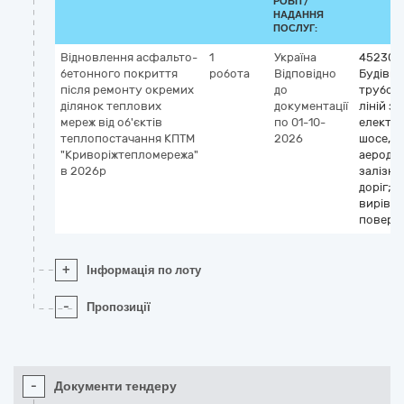
РОБІТ/
НАДАННЯ
ПОСЛУГ:
Відновлення асфальто-
1
Україна
452300
бетонного покриття
робота
Відповідно
Будівн
після ремонту окремих
до
трубопр
ділянок теплових
документації
ліній зв
мереж від об'єктів
по 01-10-
електро
теплопостачання КПТМ
2026
шосе, до
"Криворіжтепломережа"
аеродро
в 2026р
залізни
доріг;
вирівн
поверх
+
Інформація по лоту
-
Пропозиції
-
Документи тендеру