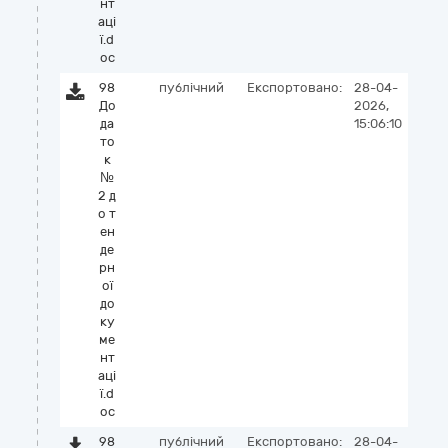
нт
аці
ї.d
oc
98
публічний
Експортовано:
28-04-
До
2026,
да
15:06:10
то
к
№
2 д
о т
ен
де
рн
ої
до
ку
ме
нт
аці
ї.d
oc
98
публічний
Експортовано:
28-04-