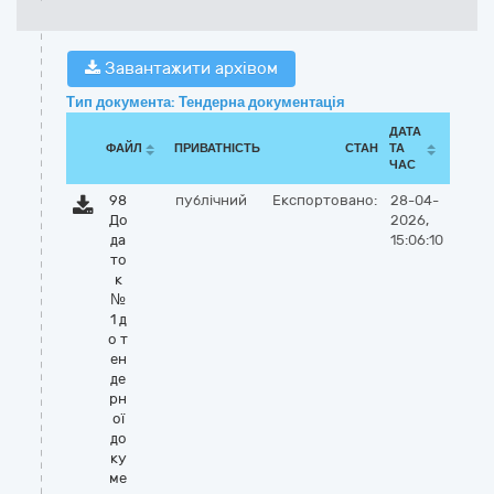
Завантажити архівом
Тип документа: Тендерна документація
ДАТА
ФАЙЛ
ПРИВАТНІСТЬ
СТАН
ТА
ЧАС
98
публічний
Експортовано:
28-04-
До
2026,
да
15:06:10
то
к
№
1 д
о т
ен
де
рн
ої
до
ку
ме