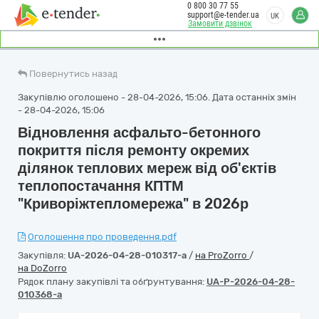
0 800 30 77 55
support@e-tender.ua
UK
Замовити дзвінок
Повернутись назад
Закупівлю оголошено - 28-04-2026, 15:06. Дата останніх змін
- 28-04-2026, 15:06
Відновлення асфальто-бетонного
покриття після ремонту окремих
ділянок теплових мереж від об'єктів
теплопостачання КПТМ
"Криворіжтепломережа" в 2026р
Оголошення про проведення.pdf
Закупівля:
UA-2026-04-28-010317-a
/
на ProZorro
/
на DoZorro
Рядок плану закупівлі та обґрунтування:
UA-P-2026-04-28-
010368-a