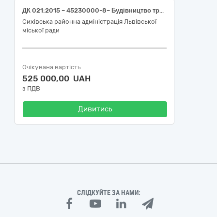
ДК 021:2015 – 45230000-8– Будівництво трубопроводів, ліній зв’язку та електропередач, шосе, доріг, аеродромів і залізничних доріг; вирівнювання поверхонь – Послуги з встановлення павільйонів очікування громадського транспорту на території Сихівського району м. Львова
Сихівська районна адміністрація Львівської
міської ради
Очікувана вартість
525 000,00 UAH
з ПДВ
Дивитись
СЛІДКУЙТЕ ЗА НАМИ: