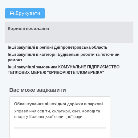
Друкувати
Корисні посилання
Інші закупівлі в регіоні Дніпропетровська область
Інші закупівлі в категорії Будівельні роботи та поточний
ремонт
Інші закупівлі замовника КОМУНАЛЬНЕ ПІДПРИЄМСТВО
ТЕПЛОВИХ МЕРЕЖ "КРИВОРІЖТЕПЛОМЕРЕЖА"
Вас може зацікавити
Облаштування пішохідної доріжки в парковій зоні Козелецького ліцею №1 Козелецької селищної ради за адресою: Чернігівська обл, Чернігівський р-н, сел.Козелець, вул. Франка, 36/1 (коригування), за ЄЗС ДК 021:2015: 45230000-8 – будівництво трубопроводів, ліній зв’язку та електропередач, шосе, доріг, аеродромів і залізничних доріг; вирівнювання поверхонь
Управління освіти, культури, сім'ї, молоді та
спорту Козелецької селищної ради