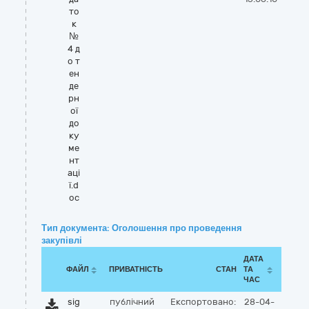
то
к
№
4 д
о т
ен
де
рн
ої
до
ку
ме
нт
аці
ї.d
oc
Тип документа: Оголошення про проведення
закупівлі
ДАТА
ФАЙЛ
ПРИВАТНІСТЬ
СТАН
ТА
ЧАС
sig
публічний
Експортовано:
28-04-