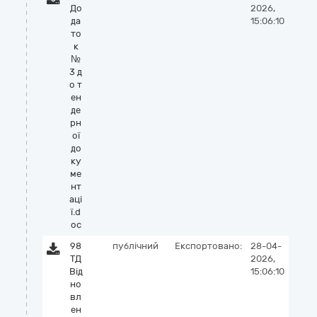
До
2026,
да
15:06:10
то
к
№
3 д
о т
ен
де
рн
ої
до
ку
ме
нт
аці
ї.d
oc
98
публічний
Експортовано:
28-04-
ТД
2026,
Від
15:06:10
но
вл
ен