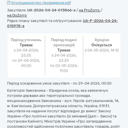
Оголошення про проведення.pdf
Закупівля:
UA-2026-04-24-013866-a
/
на ProZorro
/
на DoZorro
Рядок плану закупівлі та обґрунтування:
UA-P-2026-04-24-
015978-a
Період уточнень
Період подачі
Аукціон
Триває
пропозицій
Очікується
з 24-04-2026,
Триває
з
04-05-2026, 14:12
22:25
з 24-04-2026,
по 29-04-2026,
22:25
00:00
по 02-05-2026,
11:00
Період оскарження умов закупівлі - по
29-04-2026, 00:00
Категорія Замовника - Юридична особа, яка забезпечує
потреби держави або територіальної громади,
місцезнаходження Замовника - вул. Героїв-рятувальників, 14,
м. Кам’янське, Дніпропетровська область, Україна, 51931,
закупівля на надання послуг відповідно до вимог Закону
України «Про публічні закупівлі» (зі змінами) (далі – Закон) та
постанови Кабінету Міністрів України «Про затвердження
особливостей здійснення публічних закупівель товарів, робіт