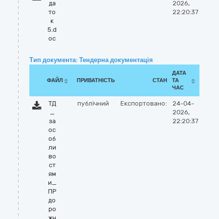
да
2026,
то
22:20:37
к
5.d
oc
Тип документа: Тендерна документація
ДАТА
ФАЙЛ
ПРИВАТНІСТЬ
СТАН
ТА
ЧАС
ТД
публічний
Експортовано:
24-04-
_
2026,
за
22:20:37
ос
об
ли
во
ст
ям
и_
ПР
до
ро
жн