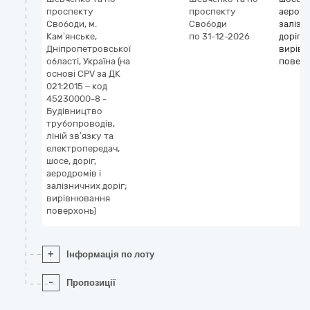
проспекту
проспекту
аеродр
Свободи, м.
Свободи
залізн
Кам’янське,
по 31-12-2026
доріг;
Дніпропетровської
вирів
області, Україна (на
повер
основі CPV за ДК
021:2015 – код
45230000-8 -
Будівництво
трубопроводів,
ліній зв’язку та
електропередач,
шосе, доріг,
аеродромів і
залізничних доріг;
вирівнювання
поверхонь)
+
Інформація по лоту
-
Пропозиції