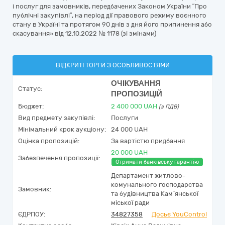
і послуг для замовників, передбачених Законом України “Про
публічні закупівлі”, на період дії правового режиму воєнного
стану в Україні та протягом 90 днів з дня його припинення або
скасування» від 12.10.2022 № 1178 (зі змінами)
ВІДКРИТІ ТОРГИ З ОСОБЛИВОСТЯМИ
ОЧІКУВАННЯ
Статус:
ПРОПОЗИЦІЙ
Бюджет:
2 400 000
UAH
(з ПДВ)
Вид предмету закупівлі:
Послуги
Мінімальний крок аукціону:
24 000 UAH
Оцінка пропозицій:
За вартістю придбання
20 000 UAH
Забезпечення пропозиції:
Отримати банківську гарантію
Депаpтамент житлово-
комунального господарства
Замовник:
та будівництва Кам`янської
міської ради
ЄДРПОУ:
34827358
Досьє YouControl