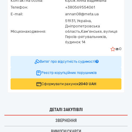
Контактна особа:
Кірсік Анна Вадимівна
Телефон:
+380569554061
E-mail:
annan08@meta.ua
51931,
Україна
,
Дніпропетровська
Місцезнаходження:
область,
Кам'янське,
вулиця
Героїв-рятувальників,
будинок 14
0
Витяг про відсутність судимості
Реєстр корупційних порушників
Сформувати рахунок
2040 UAH
ДЕТАЛІ ЗАКУПІВЛІ
ЗВЕРНЕННЯ
ВИМОГИ/СКАРГИ