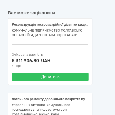
Вас може зацікавити
Реконструкція гостроаварійної ділянки квартальної каналізаційної мережі по вул. Гожулівська,6 в м. Полтава
КОМУНАЛЬНЕ ПІДПРИЄМСТВО ПОЛТАВСЬКОЇ
ОБЛАСНОЇ РАДИ "ПОЛТАВАВОДОКАНАЛ"
Очікувана вартість
5 311 906,80 UAH
з ПДВ
Дивитись
поточного ремонту дорожнього покриття вулиць і доріг комунальної власності м. Роздільна: вул. Щаслива; вул. Тираспольська; вул. Водопровідна; вул. Чорноморського козацтва; вул. Св. Інокентія; вул. Шевченка; вул. Г. Кірпи; пров. Марченка Сергія; вул. Малинова; вул. Європейська; вул. Травнева; вул. Св. Миколаївська; площа Привокзальна Роздільнянської міської територіальної громади Одеської області
Управління житлово-комунального
господарства та інфраструктури
Роздільнянської міської ради