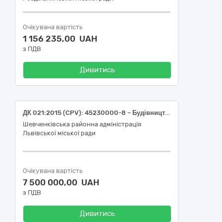
Очікувана вартість
1 156 235,00 UAH
з ПДВ
Дивитись
ДК 021:2015 (CPV): 45230000-8 – Будівництво трубопроводів, ліній зв’язку та електропередач, шосе, доріг, аеродромів і залізничних доріг; вирівнювання поверхонь (Поточний ремонт вул. Топольної у м. Львові)
Шевченківська районна адміністрація
Львівської міської ради
Очікувана вартість
7 500 000,00 UAH
з ПДВ
Дивитись