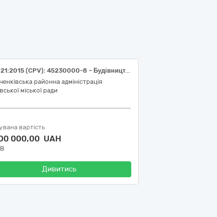
ДК 021:2015 (CPV): 45230000-8 – Будівництво трубопроводів, ліній зв’язку та електропередач, шосе, доріг, аеродромів і залізничних доріг; вирівнювання поверхонь (Поточний ремонт вул. Топольної у м. Львові)
енківська районна адміністрація
вської міської ради
увана вартість
500 000,00 UAH
ДВ
Дивитись