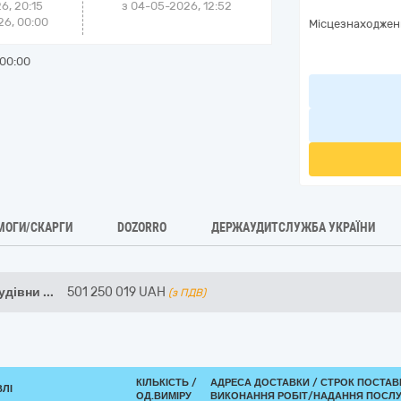
6, 20:15
з
04-05-2026, 12:52
6, 00:00
Місцезнаходжен
00:00
МОГИ/СКАРГИ
DOZORRO
ДЕРЖАУДИТСЛУЖБА УКРАЇНИ
удівни
...
501 250 019
UAH
(з ПДВ)
КІЛЬКІСТЬ /
АДРЕСА ДОСТАВКИ /
СТРОК ПОСТАВ
ВЛІ
ОД.ВИМІРУ
ВИКОНАННЯ РОБІТ/НАДАННЯ ПОСЛУ