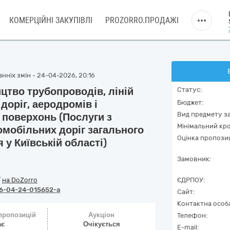
КОМЕРЦІЙНІ ЗАКУПІВЛІ
PROZORRO.ПРОДАЖІ
нніх змін - 24-04-2026, 20:16
цтво трубопроводів, ліній
Статус:
доріг, аеродромів і
Бюджет:
Вид предмету за
 поверхонь (Послуги з
Мінімальний кро
омобільних доріг загального
Оцінка пропозиц
 у Київській області)
Замовник:
/
на DoZorro
ЄДРПОУ:
6-04-24-015652-a
Сайт:
Контактна особ
 пропозицій
Аукціон
Телефон:
ає
Очікується
E-mail: