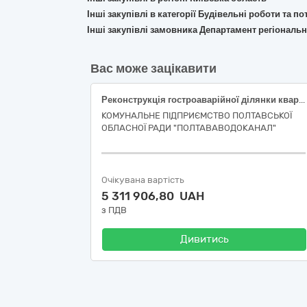
Інші закупівлі в категорії Будівельні роботи та 
Інші закупівлі замовника Департамент регіональн
Вас може зацікавити
Реконструкція гостроаварійної ділянки квартальної каналізаційної мережі по вул. Гожулівська,6 в м. Полтава
КОМУНАЛЬНЕ ПІДПРИЄМСТВО ПОЛТАВСЬКОЇ
ОБЛАСНОЇ РАДИ "ПОЛТАВАВОДОКАНАЛ"
Очікувана вартість
5 311 906,80 UAH
з ПДВ
Дивитись