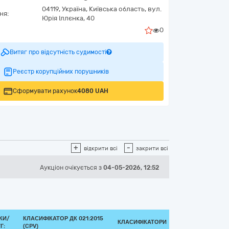
04119,
Україна
,
Київська область,
вул.
ня:
Юрія Іллєнка, 40
0
Витяг про відсутність судимості
Реєстр корупційних порушників
Сформувати рахунок
4080 UAH
+
-
відкрити всі
закрити всі
Аукціон
очікується
з
04-05-2026, 12:52
КИ/
КЛАСИФІКАТОР ДК 021:2015
КЛАСИФІКАТОРИ
Г:
(CPV)