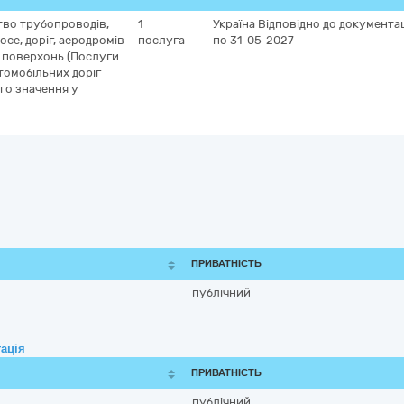
тво трубопроводів,
1
Україна
Відповідно до документац
осе, доріг, аеродромів
послуга
по 31-05-2027
я поверхонь (Послуги
томобільних доріг
го значення у
ПРИВАТНІСТЬ
публічний
ація
ПРИВАТНІСТЬ
публічний