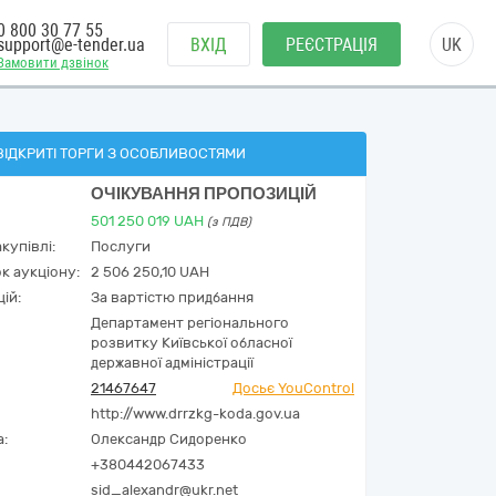
0 800 30 77 55
support@e-tender.ua
ВХІД
РЕЄСТРАЦІЯ
UK
Замовити дзвінок
ВІДКРИТІ ТОРГИ З ОСОБЛИВОСТЯМИ
ОЧІКУВАННЯ ПРОПОЗИЦІЙ
501 250 019
UAH
(з ПДВ)
купівлі:
Послуги
к аукціону:
2 506 250,10 UAH
ій:
За вартістю придбання
Департамент регіонального
розвитку Київської обласної
державної адміністрації
21467647
Досьє YouControl
http://www.drrzkg-koda.gov.ua
а:
Олександр Сидоренко
+380442067433
sid_alexandr@ukr.net