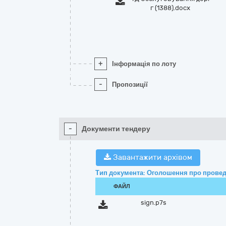
г (1388).docx
+
Інформація по лоту
-
Пропозиції
-
Документи тендеру
Завантажити архівом
Тип документа: Оголошення про провед
ФАЙЛ
sign.p7s