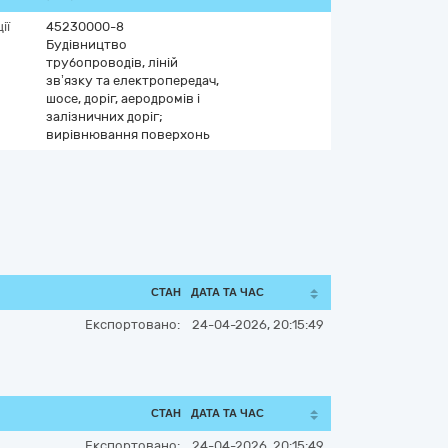
ії
45230000-8
Будівництво
трубопроводів, ліній
зв’язку та електропередач,
шосе, доріг, аеродромів і
залізничних доріг;
вирівнювання поверхонь
СТАН
ДАТА ТА ЧАС
Експортовано:
24-04-2026, 20:15:49
СТАН
ДАТА ТА ЧАС
Експортовано:
24-04-2026, 20:15:49