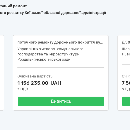
поточний ремонт
ого розвитку Київської обласної державної адміністрації
поточного ремонту дорожнього покриття вулиць і доріг комунальної власності м. Роздільна: вул. Щаслива; вул. Тираспольська; вул. Водопровідна; вул. Чорноморського козацтва; вул. Св. Інокентія; вул. Шевченка; вул. Г. Кірпи; пров. Марченка Сергія; вул. Малинова; вул. Європейська; вул. Травнева; вул. Св. Миколаївська; площа Привокзальна Роздільнянської міської територіальної громади Одеської області
Управління житлово-комунального
Шевч
господарства та інфраструктури
Льві
Роздільнянської міської ради
Очікувана вартість
Очік
1 156 235,00 UAH
7 
з ПДВ
з П
Дивитись