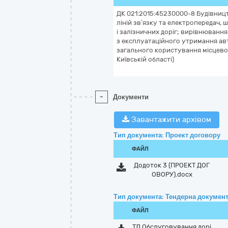
ДК 021:2015:45230000-8 Будівниц
ліній зв’язку та електропередач, ш
і залізничних доріг; вирівнюванн
з експлуатаційного утримання ав
загального користування місцево
Київській області)
-
Документи
Завантажити архівом
Тип документа: Проект договору
ФАЙЛ
Додоток 3 (ПРОЕКТ ДОГ
ОВОРУ).docx
Тип документа: Тендерна документ
ФАЙЛ
ТД Обслуговування дорі