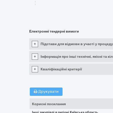
Електронні тендерні вимоги
+
Підстави для відмови в участі у процеду
+
Інформація про інші технічні, якісні та 
+
Кваліфікаційні критерії
Друкувати
Корисні посилання
Інші закупівлі в регіоні Київська область