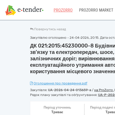
PROZORRO
PROZORRO MARKET
Повернутись назад
Закупівлю оголошено - 24-04-2026, 20:15. Дата оста
ДК 021:2015:45230000-8 Будівни
зв’язку та електропередач, шосе, 
залізничних доріг; вирівнювання
експлуатаційного утримання авт
користування місцевого значення
Оголошення про проведення.pdf
Закупівля:
UA-2026-04-24-013659-a
/
на ProZorro
Рядок плану закупівлі та обґрунтування:
UA-P-202
Період уточнень
Період подачі
Триває
Трив