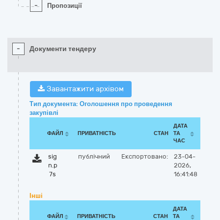
-
Пропозиції
-
Документи тендеру
Завантажити архівом
Тип документа: Оголошення про проведення
закупівлі
ДАТА
ФАЙЛ
ПРИВАТНІСТЬ
СТАН
ТА
ЧАС
sig
публічний
Експортовано:
23-04-
n.p
2026,
7s
16:41:48
Інші
ДАТА
ФАЙЛ
ПРИВАТНІСТЬ
СТАН
ТА