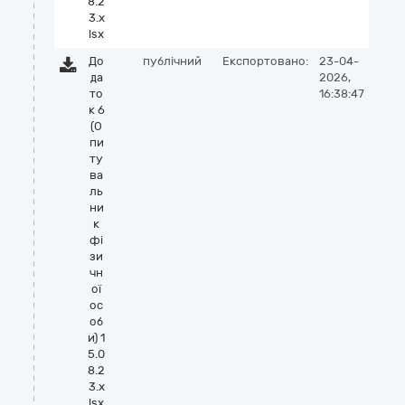
8.2
3.x
lsx
До
публічний
Експортовано:
23-04-
да
2026,
то
16:38:47
к 6
(О
пи
ту
ва
ль
ни
к
фі
зи
чн
ої
ос
об
и) 1
5.0
8.2
3.x
lsx