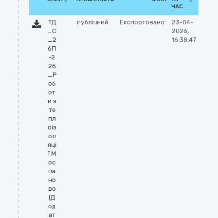
ЧАС
ТД
публічний
Експортовано:
23-04-
_С
2026,
_2
16:38:47
6П
-2
26
_Р
об
от
и з
те
пл
оіз
ол
яці
ї М
ос
па
но
во
(Д
од
ат