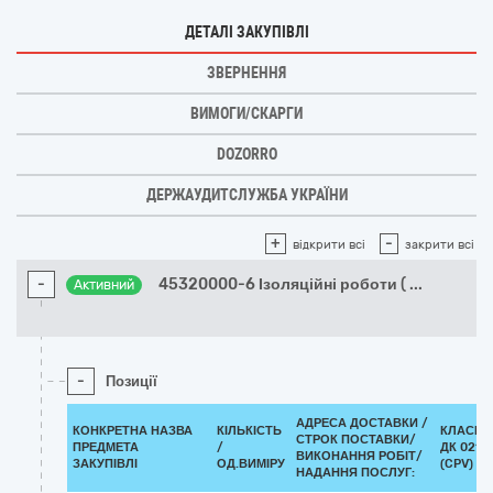
ДЕТАЛІ ЗАКУПІВЛІ
ЗВЕРНЕННЯ
ВИМОГИ/СКАРГИ
DOZORRO
ДЕРЖАУДИТСЛУЖБА УКРАЇНИ
+
-
відкрити всі
закрити всі
-
45320000-6 Ізоляційні роботи (
...
Активний
-
Позиції
АДРЕСА ДОСТАВКИ /
КОНКРЕТНА НАЗВА
КІЛЬКІСТЬ
КЛАСИФ
СТРОК ПОСТАВКИ/
ПРЕДМЕТА
/
ДК 021:2
ВИКОНАННЯ РОБІТ/
ЗАКУПІВЛІ
ОД.ВИМІРУ
(CPV)
НАДАННЯ ПОСЛУГ: