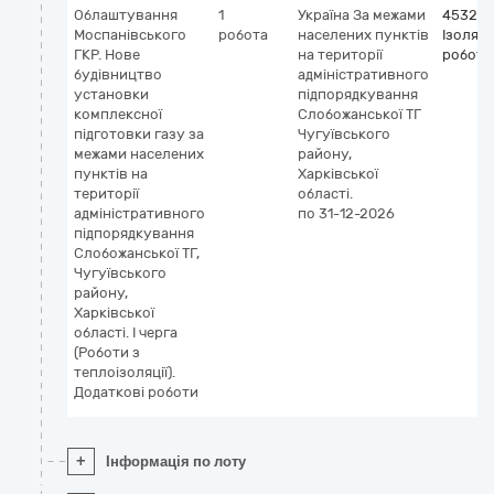
Облаштування
1
Україна
За межами
453200
Моспанівського
робота
населених пунктів
Ізоляці
ГКР. Нове
на території
роботи
будівництво
адміністративного
установки
підпорядкування
комплексної
Слобожанської ТГ
підготовки газу за
Чугуївського
межами населених
району,
пунктів на
Харківської
території
області.
адміністративного
по 31-12-2026
підпорядкування
Слобожанської ТГ,
Чугуївського
району,
Харківської
області. І черга
(Роботи з
теплоізоляції).
Додаткові роботи
+
Інформація по лоту