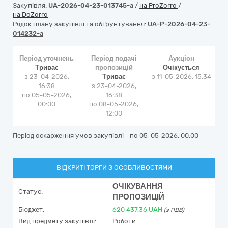
Закупівля:
UA-2026-04-23-013745-a
/
на ProZorro
/
на DoZorro
Рядок плану закупівлі та обґрунтування:
UA-P-2026-04-23-
014232-a
Період уточнень
Період подачі
Аукціон
Триває
пропозицій
Очікується
з 23-04-2026,
Триває
з
11-05-2026, 15:34
16:38
з 23-04-2026,
по 05-05-2026,
16:38
00:00
по 08-05-2026,
12:00
Період оскарження умов закупівлі - по
05-05-2026, 00:00
ВІДКРИТІ ТОРГИ З ОСОБЛИВОСТЯМИ
ОЧІКУВАННЯ
Статус:
ПРОПОЗИЦІЙ
Бюджет:
620 437,36
UAH
(з ПДВ)
Вид предмету закупівлі:
Роботи