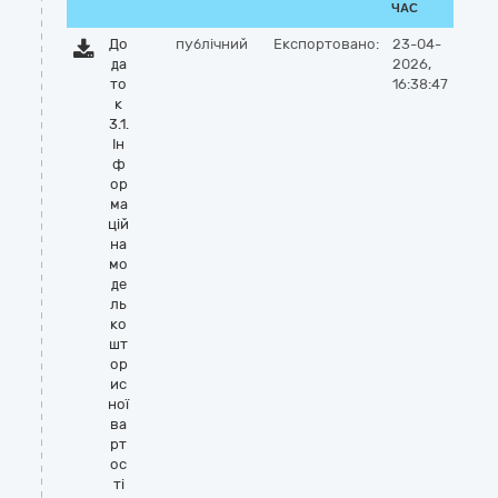
ЧАС
До
публічний
Експортовано:
23-04-
да
2026,
то
16:38:47
к
3.1.
Ін
ф
ор
ма
цій
на
мо
де
ль
ко
шт
ор
ис
ної
ва
рт
ос
ті