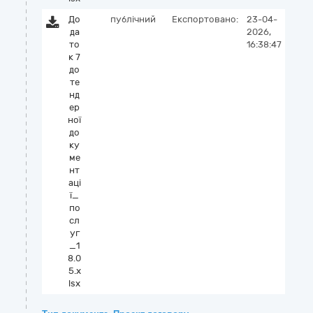
До
публічний
Експортовано:
23-04-
да
2026,
то
16:38:47
к 7
до
те
нд
ер
ної
до
ку
ме
нт
аці
ї_
по
сл
уг
_1
8.0
5.x
lsx