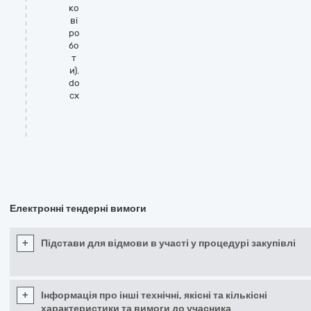
ко
ві
ро
бо
т
и).
do
cx
Електронні тендерні вимоги
+
Підстави для відмови в участі у процедурі закупівлі
+
Інформація про інші технічні, якісні та кількісні
характеристики та вимоги до учасника