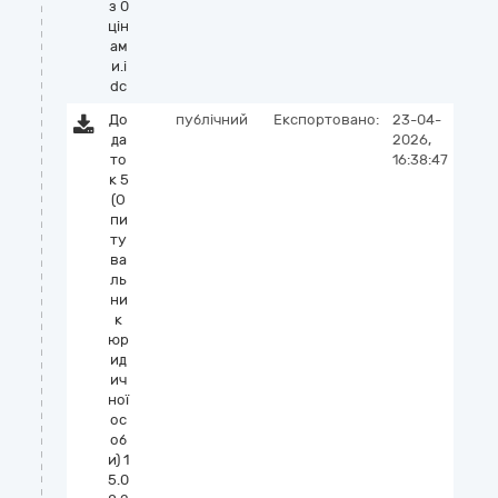
з 0
цін
ам
и.i
dc
До
публічний
Експортовано:
23-04-
да
2026,
то
16:38:47
к 5
(О
пи
ту
ва
ль
ни
к
юр
ид
ич
ної
ос
об
и) 1
5.0