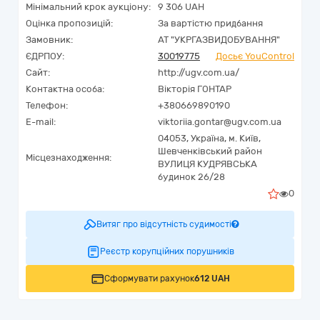
Мінімальний крок аукціону:
9 306 UAH
Оцінка пропозицій:
За вартістю придбання
Замовник:
АТ "УКРГАЗВИДОБУВАННЯ"
ЄДРПОУ:
30019775
Досьє YouControl
Сайт:
http://ugv.com.ua/
Контактна особа:
Вікторія ГОНТАР
Телефон:
+380669890190
E-mail:
viktoriia.gontar@ugv.com.ua
04053,
Україна
,
м. Київ,
Шевченківський район
Місцезнаходження:
ВУЛИЦЯ КУДРЯВСЬКА
будинок 26/28
0
Витяг про відсутність судимості
Реєстр корупційних порушників
Сформувати рахунок
612 UAH