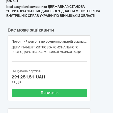
ремонт
Інші закупівлі замовника ДЕРЖАВНА УСТАНОВА
"ТЕРИТОРІАЛЬНЕ МЕДИЧНЕ ОБ'ЄДНАННЯ МІНІСТЕРСТВА
ВНУТРІШНІХ СПРАВ УКРАЇНИ ПО ВІННИЦЬКІЙ ОБЛАСТІ"
Вас може зацікавити
Поточний ремонт по усуненню аварій в житловому фонді багатоквартирного будинку за адресою: вулиця Туркестанська, 22, місто Харків (код ДК 021:2015-45260000-7 Покрівельні роботи та інші спеціалізовані будівельні роботи)
ДЕПАРТАМЕНТ ЖИТЛОВО-КОМУНАЛЬНОГО
ГОСПОДАРСТВА ХАРКІВСЬКОЇ МІСЬКОЇ РАДИ
Очікувана вартість
291 251,51 UAH
з ПДВ
Дивитись