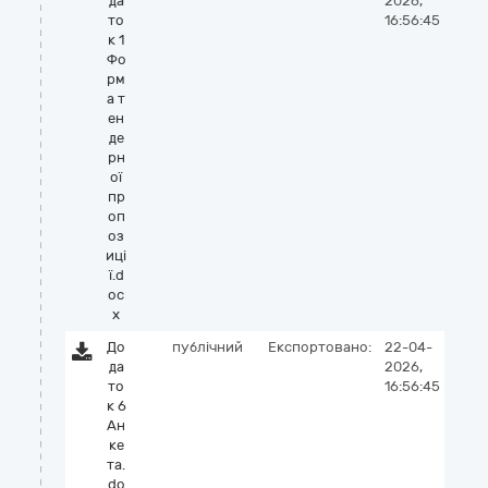
да
2026,
то
16:56:45
к 1
Фо
рм
а т
ен
де
рн
ої
пр
оп
оз
иці
ї.d
oc
x
До
публічний
Експортовано:
22-04-
да
2026,
то
16:56:45
к 6
Ан
ке
та.
do