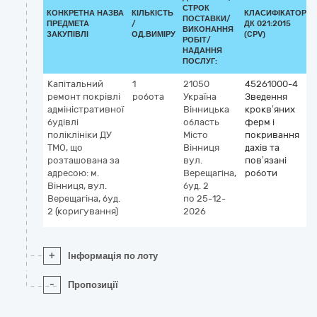
СТРОК
КОНКРЕТНА НАЗВА
КІЛЬКІСТЬ
КЛАСИФІКАТОР
ПОСТАВКИ/
ПРЕДМЕТА
/
ДК 021:2015
ВИКОНАННЯ
ЗАКУПІВЛІ
ОД.ВИМІРУ
(CPV)
РОБІТ/
НАДАННЯ
ПОСЛУГ:
Капітальний
1
21050
45261000-4
ремонт покрівлі
робота
Україна
Зведення
адміністративної
Вінницька
крокв’яних
будівлі
область
ферм і
поліклініки ДУ
Місто
покривання
ТМО, що
Вінниця
дахів та
розташована за
вул.
пов’язані
адресою: м.
Верещагіна,
роботи
Вінниця, вул.
буд. 2
Верещагіна, буд.
по 25-12-
2 (коригування)
2026
+
Інформація по лоту
-
Пропозиції