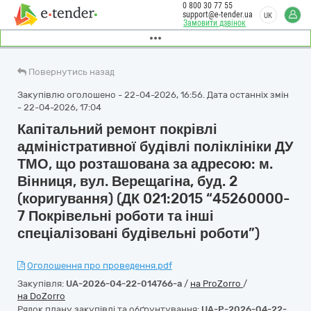
0 800 30 77 55
support@e-tender.ua
UK
Замовити дзвінок
Повернутись назад
Закупівлю оголошено - 22-04-2026, 16:56. Дата останніх змін
- 22-04-2026, 17:04
Капітальний ремонт покрівлі
адміністративної будівлі поліклініки ДУ
ТМО, що розташована за адресою: м.
Вінниця, вул. Верещагіна, буд. 2
(коригування) (ДК 021:2015 “45260000-
7 Покрівельні роботи та інші
спеціалізовані будівельні роботи”)
Оголошення про проведення.pdf
Закупівля:
UA-2026-04-22-014766-a
/
на ProZorro
/
на DoZorro
Рядок плану закупівлі та обґрунтування:
UA-P-2026-04-22-