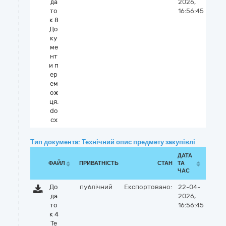
да
2026,
то
16:56:45
к 8
До
ку
ме
нт
и п
ер
ем
ож
ця.
do
cx
Тип документа: Технічний опис предмету закупівлі
ДАТА
ФАЙЛ
ПРИВАТНІСТЬ
СТАН
ТА
ЧАС
До
публічний
Експортовано:
22-04-
да
2026,
то
16:56:45
к 4
Те