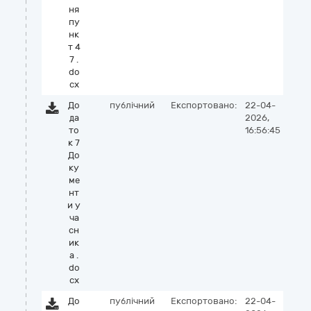
ня
пу
нк
т 4
7 .
do
cx
До
публічний
Експортовано:
22-04-
да
2026,
то
16:56:45
к 7
До
ку
ме
нт
и у
ча
сн
ик
а .
do
cx
До
публічний
Експортовано:
22-04-