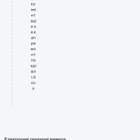
ку
ме
нт
аці
я н
а к
ап
ре
мо
нт
по
крі
вл
і.d
oc
x
Електронні тендерні вимоги