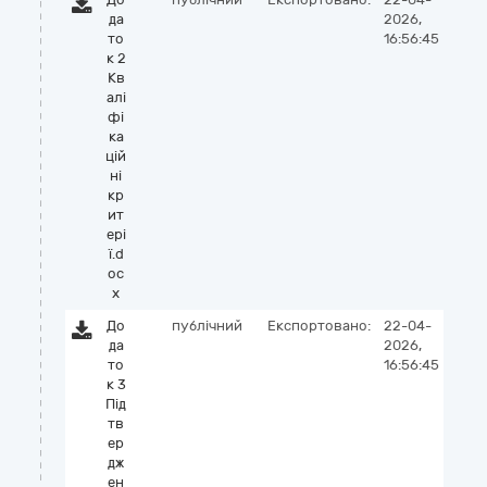
да
2026,
то
16:56:45
к 2
Кв
алі
фі
ка
цій
ні
кр
ит
ері
ї.d
oc
x
До
публічний
Експортовано:
22-04-
да
2026,
то
16:56:45
к 3
Під
тв
ер
дж
ен