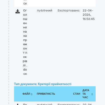
cx
Ог
публічний
Експортовано:
22-04-
ол
2026,
ош
16:56:45
ен
ня
на
ка
пр
ем
он
т п
ок
рів
лі .
do
cx
Тип документа: Критерії прийнятності
ДАТА
ФАЙЛ
ПРИВАТНІСТЬ
СТАН
ТА
ЧАС
До
публічний
Експортовано:
22-04-