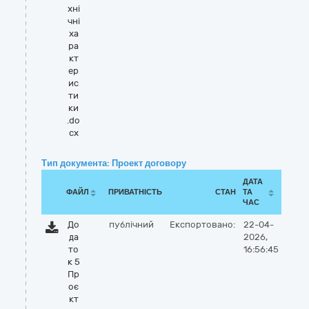
хні
чні
ха
ра
кт
ер
ис
ти
ки
.do
cx
Тип документа: Проект договору
ДАТА
ФАЙЛ
ПРИВАТНІСТЬ
СТАН
ТА
ЧАС
До
публічний
Експортовано:
22-04-
да
2026,
то
16:56:45
к 5
Пр
оє
кт