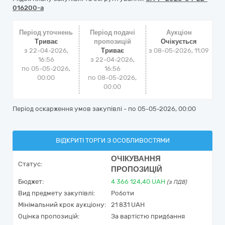
016200-a
Період уточнень
Період подачі
Аукціон
Триває
пропозицій
Очікується
з 22-04-2026,
Триває
з
08-05-2026, 11:09
16:56
з 22-04-2026,
по 05-05-2026,
16:56
00:00
по 08-05-2026,
00:00
Період оскарження умов закупівлі - по
05-05-2026, 00:00
ВІДКРИТІ ТОРГИ З ОСОБЛИВОСТЯМИ
ОЧІКУВАННЯ
Статус:
ПРОПОЗИЦІЙ
Бюджет:
4 366 124,40
UAH
(з ПДВ)
Вид предмету закупівлі:
Роботи
Мінімальний крок аукціону:
21 831 UAH
Оцінка пропозицій:
За вартістю придбання