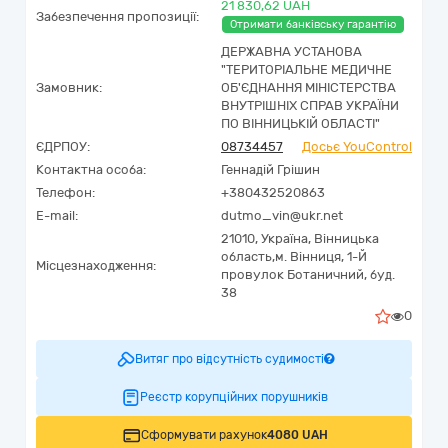
21 830,62 UAH
Забезпечення пропозиції:
Отримати банківську гарантію
ДЕРЖАВНА УСТАНОВА
"ТЕРИТОРІАЛЬНЕ МЕДИЧНЕ
Замовник:
ОБ'ЄДНАННЯ МІНІСТЕРСТВА
ВНУТРІШНІХ СПРАВ УКРАЇНИ
ПО ВІННИЦЬКІЙ ОБЛАСТІ"
ЄДРПОУ:
08734457
Досьє YouControl
Контактна особа:
Геннадій Грішин
Телефон:
+380432520863
E-mail:
dutmo_vin@ukr.net
21010,
Україна
,
Вінницька
область,
м. Вінниця,
1-Й
Місцезнаходження:
провулок Ботаничний, буд.
38
0
Витяг про відсутність судимості
Реєстр корупційних порушників
Сформувати рахунок
4080 UAH