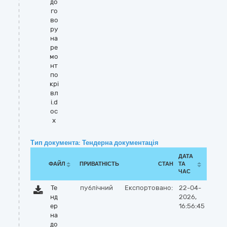
до
го
во
ру
на
ре
мо
нт
по
крі
вл
і.d
oc
x
Тип документа: Тендерна документація
ДАТА
ФАЙЛ
ПРИВАТНІСТЬ
СТАН
ТА
ЧАС
Те
публічний
Експортовано:
22-04-
нд
2026,
ер
16:56:45
на
до