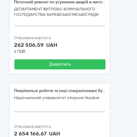
Поточний ремонт по усуненню аварій в житловому фонді багатоквартирного будинку за адресою: шосе Салтівське, 141-Б, місто Харків (код ДК 021:2015-45260000-7 Покрівельні роботи та інші спеціалізовані будівельні роботи)
ДЕПАРТАМЕНТ ЖИТЛОВО-КОМУНАЛЬНОГО
ГОСПОДАРСТВА ХАРКІВСЬКОЇ МІСЬКОЇ РАДИ
Очікувана вартість
262 506,59 UAH
з ПДВ
Дивитись
Покрівельні роботи та інші спеціалізовані будівельні роботи (згідно державного класифікатора продукції та послуг ДК 021:2015), КНУ «Настанова з визначення вартості будівництва»
Національний університет оборони України
Очікувана вартість
2 654 166,67 UAH