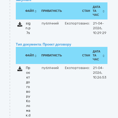
ДАТА
ФАЙЛ
ПРИВАТНІСТЬ
СТАН
ТА
ЧАС
sig
публічний
Експортовано:
21-04-
n.p
2026,
7s
10:29:29
Тип документа: Проект договору
ДАТА
ФАЙЛ
ПРИВАТНІСТЬ
СТАН
ТА
ЧАС
Пр
публічний
Експортовано:
21-04-
оє
2026,
кт
10:26:53
до
го
во
ру
Ко
ло
ма
к.d