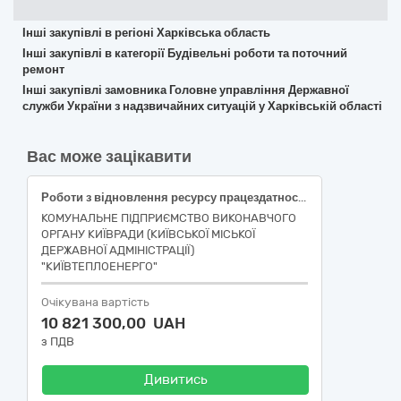
Інші закупівлі в регіоні Харківська область
Інші закупівлі в категорії Будівельні роботи та поточний
ремонт
Інші закупівлі замовника Головне управління Державної
служби України з надзвичайних ситуацій у Харківській області
Вас може зацікавити
Роботи з відновлення ресурсу працездатності генераторів та допоміжного обладнання ТЕЦ-5 за адресою: м.Київ, вул.Промислова,4
КОМУНАЛЬНЕ ПІДПРИЄМСТВО ВИКОНАВЧОГО
ОРГАНУ КИЇВРАДИ (КИЇВСЬКОЇ МІСЬКОЇ
ДЕРЖАВНОЇ АДМІНІСТРАЦІЇ)
"КИЇВТЕПЛОЕНЕРГО"
Очікувана вартість
10 821 300,00 UAH
з ПДВ
Дивитись