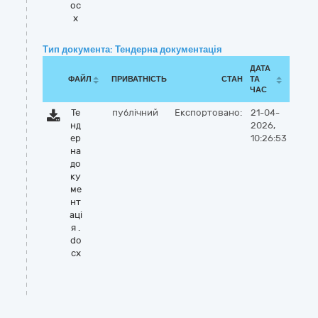
oc
x
Тип документа: Тендерна документація
ДАТА
ФАЙЛ
ПРИВАТНІСТЬ
СТАН
ТА
ЧАС
Те
публічний
Експортовано:
21-04-
нд
2026,
ер
10:26:53
на
до
ку
ме
нт
аці
я .
do
cx