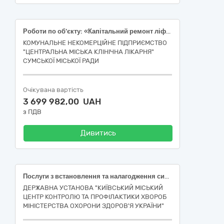
Роботи по об’єкту: «Капітальний ремонт ліфта (реєст.№100) стаціонару №2 КНП «ЦМКЛ» СМР за адресою: вул. Сумської артбригади, 13, м. Суми» (ДК 021:2015 "45310000-3 - Електромонтажні роботи")
КОМУНАЛЬНЕ НЕКОМЕРЦІЙНЕ ПІДПРИЄМСТВО
"ЦЕНТРАЛЬНА МІСЬКА КЛІНІЧНА ЛІКАРНЯ"
СУМСЬКОЇ МІСЬКОЇ РАДИ
Очікувана вартість
3 699 982,00 UAH
з ПДВ
Дивитись
Послуги з встановлення та налагодження системи охоронно-тривожної сигналізації у приміщенні ДУ «Київський міський ЦКПХ МОЗ» за адресою: м. Київ, вул. Естонська, 3
ДЕРЖАВНА УСТАНОВА "КИЇВСЬКИЙ МІСЬКИЙ
ЦЕНТР КОНТРОЛЮ ТА ПРОФІЛАКТИКИ ХВОРОБ
МІНІСТЕРСТВА ОХОРОНИ ЗДОРОВ'Я УКРАЇНИ"