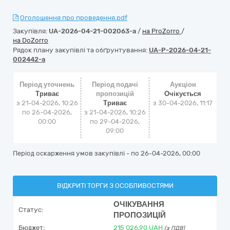
Оголошення про проведення.pdf
Закупівля:
UA-2026-04-21-002063-a
/
на ProZorro
/
на DoZorro
Рядок плану закупівлі та обґрунтування:
UA-P-2026-04-21-
002442-a
Період уточнень
Період подачі
Аукціон
Триває
пропозицій
Очікується
з 21-04-2026, 10:26
Триває
з
30-04-2026, 11:17
по 26-04-2026,
з 21-04-2026, 10:26
00:00
по 29-04-2026,
09:00
Період оскарження умов закупівлі - по
26-04-2026, 00:00
ВІДКРИТІ ТОРГИ З ОСОБЛИВОСТЯМИ
ОЧІКУВАННЯ
Статус:
ПРОПОЗИЦІЙ
Бюджет:
215 026,90
UAH
(з ПДВ)