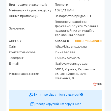
Вид предмету закупівлі:
Послуги
Мінімальний крок аукціону:
1 075,13 UAH
Оцінка пропозицій:
За вартістю придбання
Головне управління
Державної служби України з
Замовник:
надзвичайних ситуацій у
Харківській області
ЄДРПОУ:
38631015
Досьє YouControl
Сайт:
http://kh.dsns.gov.ua
Контактна особа:
Ірина Балєва
Телефон:
+380577393276
E-mail:
i.balieva@dsns.gov.ua
61013,
Україна
,
Харківська
Місцезнаходження:
область,
Харків,
вул.
Шевченка, 8
0
Витяг про відсутність судимості
Реєстр корупційних порушників