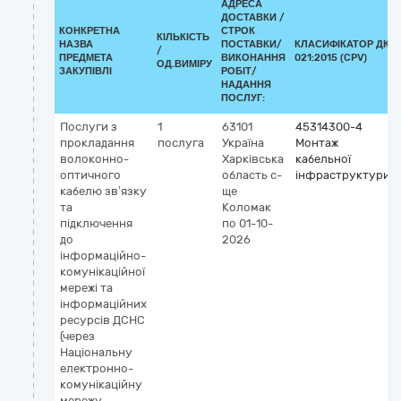
АДРЕСА
ДОСТАВКИ /
КОНКРЕТНА
СТРОК
КІЛЬКІСТЬ
НАЗВА
ПОСТАВКИ/
КЛАСИФІКАТОР ДК
/
ПРЕДМЕТА
ВИКОНАННЯ
021:2015 (CPV)
ОД.ВИМІРУ
ЗАКУПІВЛІ
РОБІТ/
НАДАННЯ
ПОСЛУГ:
Послуги з
1
63101
45314300-4
прокладання
послуга
Україна
Монтаж
волоконно-
Харківська
кабельної
оптичного
область
с-
інфраструктури
кабелю зв’язку
ще
та
Коломак
підключення
по 01-10-
до
2026
інформаційно-
комунікаційної
мережі та
інформаційних
ресурсів ДСНС
(через
Національну
електронно-
комунікаційну
мережу